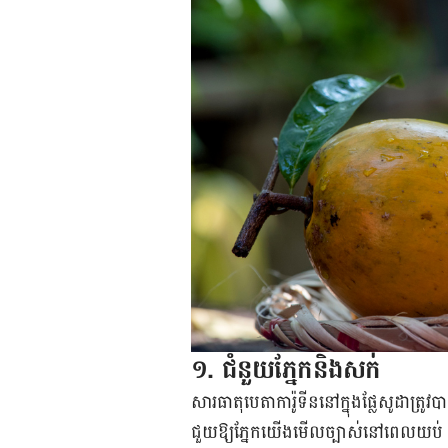
១. ជំនួយភ្នែកនិងសក់
សារធាតុបេតាការ៉ូទីននៅក្នុងផ្លែសូដាត្រ
ជួយឱ្យភ្នែក​យើងមើលច្បាស់នៅ​ពេល​យប់ និ