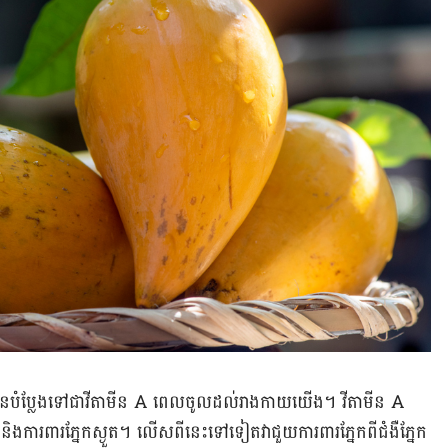
ូវបានបំប្លែង​ទៅជាវីតាមីន A ពេលចូលដល់រាង​កាយ​យើង។​ វីតាមីន​ A
ងការពារភ្នែកស្ងួត។ លើសពីនេះ​ទៅ​ទៀតវាជួយការពារភ្នែក​ពីជំងឺភ្នែក