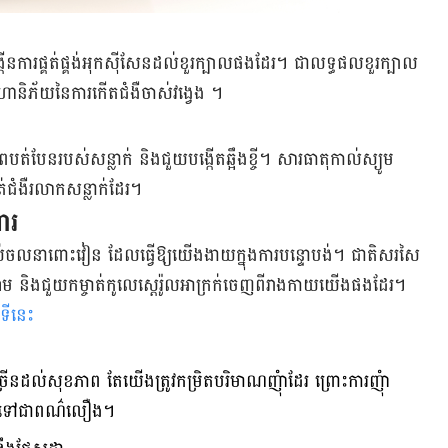
កើនការផ្គត់ផ្គង់អុកស៊ីសែនដល់ខួរក្បាលផងដែរ។ ជា​លទ្ធផល​ខួរក្បាល
ានិភ័យនៃការកើតជំងឺចាស់វង្វេង ។
ពបត់បែនរ​បស់សន្លាក់ និងជួយបង្កើតឆ្អឹងខ្ចី។ សារធាតុកាល់ស្យូម
បាត់ជំងឺរលាកសន្លាក់ដែរ។
ារ
់ចលនាពោះវៀន ដែលធ្វើឱ្យ​យើង​ងាយ​ក្នុងការ​បន្ទោបង់។ ជាតិសរសៃ
ុងឈាម និងជួយកម្ចាត់កូលេស្តេរ៉ូល​​អាក្រក់ចេញពីរាងកាយយើង​ផងដែរ។
ទីនេះ
៍ច្រើនដល់សុខភាព តែយើងត្រូវកម្រិត​បរិមាណញុំាដែរ ព្រោះការញុំា
​ប្រែទៅជាពណ៌លឿង។