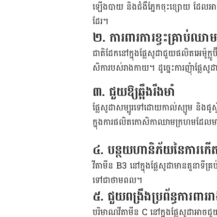
ឡើងបាយ និងជំងឺភ្នែកចុះខ្សោយ ដែលអាច​
ដែរ។
២. ការពារការខ្វះគ្រាប់ឈាម
ជាតិដែកនៅក្នុងផ្លែសូដាជួយផលិតអេម៉ូក្
សិការបស់រាងកាយ។ ដូច្នេះការញុំាផ្លែសូ
៣. ជួយឱ្យឆ្អឹងរឹងមាំ
ផ្លែសូដាសម្បូរទៅដោយកាល់ស្យូម និងផូស្
ក្នុងការផលិតកោសិកាឈាមក្រហម​ដែលមាន
៤. បន្ថយហានិភ័យនៃការកើតជ
វីតាមីន B3 នៅក្នុងផ្លែសូដាមានតួនាទីគ្
ទៅជាថាមពល។
៥. ជួយពង្រឹងប្រព័ន្ធការពារ
បរិមាណវីតាមីន C នៅក្នុងផ្លែសូដាអាចជួ