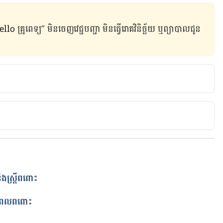
ូពេទ្យ” មិន​ចេញ​វេជ្ជបញ្ជា មិន​ធ្វើ​រោគវិនិច្ឆ័យ ឬ​ព្យាបាល​ជូន​
 of Egg Fruit for You
od-bevarages/fruits/health-benefits-of-egg-fruit
s.com/canistel/
ិង​ស្រ្តីពពោះ
ត
STEL
ប់ពេលពពោះ
t/8-health-benefits-of-canistel/2214