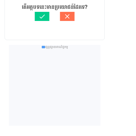
តើអត្ថបទនេះមានប្រយោជន៍ដែរទេ?
ផ្សព្វផ្សាយពាណិជ្ជកម្ម