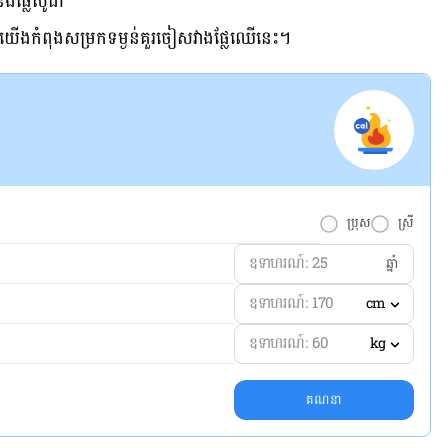
ឹងផ្លែសូដា
បើយើងកំពុងសម្រកទម្ងន់គួរ​ចៀស​វាង​ផ្លែឈើនេះ។
ប្រុស
ស្រី
ឆ្នាំ
cm
kg
គណនា