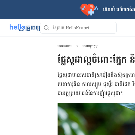
បើរវល់ ហើយចង់​រក
របបអាហារ
អាហារូបត្ថម្ភ
ផ្លែសូដាល្អចំពោះភ្នែក
ផ្លែសូដាមានរសជាតិស្រដៀងនឹងស៊ុតក្រហមដ
បេតាការ៉ូទីន កាល់ស្យូម ផូស្វ័រ ជាតិដ
ជាអត្ថប្រយោជន៍​នៃការ​ញុំា​ផ្លែ​សូដា។