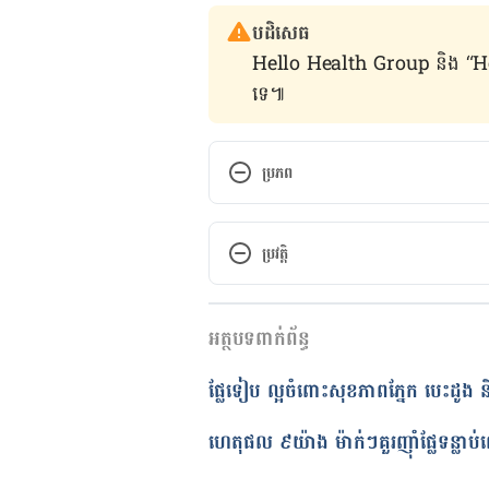
បដិសេធ
Hello Health Group និង “Hello គ្រ
ទេ៕
ប្រភព
10 Unbelievable Health Benefits
ប្រវត្តិ
https://drhealthbenefits.com/fo
កំណែ​ប្រែបច្ចុប្បន្ន
Health benefits of Canistel
អត្ថបទពាក់ព័ន្ធ
20/09/2021
https://www.healthbenefitstime
អត្ថបទ​ដោយ 
សុខ វណ្ណ
​​ផ្លែ​ទៀប​ ល្អ​ចំពោះ​សុខភាពភ្នែក បេះដូង ន
ត្រួតពិនិត្យដោយ 
វេជ្ជ. ចាន់ ស៊ីណេ
8 HEALTH BENEFITS OF CANI
បច្ចុប្បន្នភាពដោយ៖ 
ទូច សុខា
ហេតុផល ៩យ៉ាង ម៉ាក់ៗគួរញ៉ាំផ្លែទន្លា
https://www.getatoz.com/conten