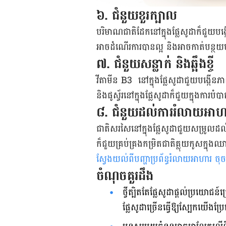
៦. ជំនួយខួរក្បាល
បរិមាណជាតិដែកនៅក្នុងផ្លែសូដាក៏ជួយបង្
អាចដំណើរការបានល្អ និងអាចកាត់បន្ថយហ
៧. ជំនួយសន្លាក់ និងឆ្អឹងខ្ចី
វីតាមីន B3 នៅក្នុងផ្លែសូដាជួយបង្កើនភា
និងផូស្វ័រនៅក្នុងផ្លែសូដាក៏ជួយក្នុងការបំ
៨. ជំនួយដល់ការរំលាយអាហ
ជាតិសរសៃនៅក្នុងផ្លែសូដាជួយសម្រូលដល
ក៏ជួយគ្រប់គ្រងកម្រិតជាតិ​គ្លុយកូស​ក្ន
ស្វែងយល់ពីបញ្ហាប្រព័ន្ធរំលាយអាហារ ចុច
ចំណុចគួរដឹង
ថ្វីត្បិតតែផ្លែសូដាផ្តល់ប្រយោជន
ផ្លែសូដាច្រើនធ្វើឱ្យស្បែកយើង