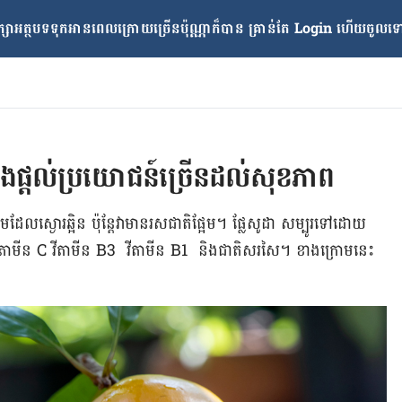
្សាអត្ថបទទុកអានពេលក្រោយ​ច្រើនប៉ុណ្ណាក៏បាន គ្រាន់តែ​ Login ហើយចូលទៅក
 និងផ្តល់ប្រយោជន៍ច្រើនដល់សុខភាព
ែលស្ងោរឆ្អិន ប៉ុន្តែវាមានរសជាតិ​ផ្អែម។ ផ្លែសូដា សម្បូរទៅដោយ
ែក វីតាមីន C វីតាមីន B3 វីតាមីន B1 និងជាតិសរសៃ។ ខាងក្រោមនេះ​