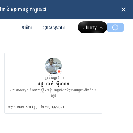
ាន់ សុខភាពខ្ញុំ ឥឡូវនេះ!
មាតិកា
រង្វាស់​សុខភាព
ត្រួតពិនិត្យដោយ
វេជ្ជ. ចាន់ ស៊ីណេត
ឯកទេសសម្ភព និងរោគស្ត្រី · ម​ន្ទីរពេទ្យបង្អែកមិត្តភាពកម្ពុជា-ចិន សែន
សុខ
អត្ថបទ​ដោយ
សុខ វណ្ណ
·
កែ 20/09/2021