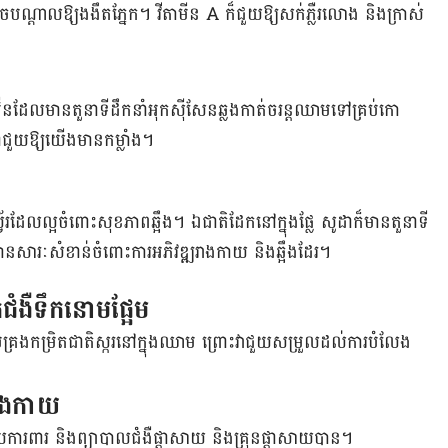
បណ្តាល​ឱ្យងងឹតភ្នែក។ វីតាមីន A ក៏ជួយឱ្យសក់ភ្លឺរលោង និងក្រាស់
លូប៊ីនដែលមានតួនាទីដឹកនាំអុកស៊ីសែនឆ្លងកាត់ចរន្តឈាមទៅគ្រប់កោ
ដាជួយឱ្យយើងមានកម្លាំង។
វ័រដែលល្អចំពោះសុខភាពឆ្អឹង។ ឯជាតិដែកនៅក្នុងផ្លែ សូដាក៏មានតួនាទី
សារៈសំខាន់ចំពោះការអភិវឌ្ឍរាងកាយ និងឆ្អឹងដែរ។
ំងឺទឹកនោមផ្អែម
រប់គ្រងកម្រិតជាតិស្ករនៅក្នុងឈាម ព្រោះវាជួយ​សម្រួលដល់ការបំលែង
រាងកាយ
យការពារ និងព្យាបាលជំងឺផ្តាសាយ និងគ្រុន​ផ្តាសាយ​បាន។