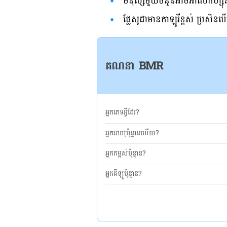
មនុស្សមួយចំនួនអាចអាលែកហ្ស៊ីន
ផ្លែសូដាមានកាឡូរីខ្ពស់ ប្រសិន
គណនា BMR
អ្នកភេទអ្វីដែរ?
អ្នកអាយុប៉ុន្មានហើយ?
អ្នកកម្ពស់ប៉ុន្មាន?
អ្នកគីឡូប៉ុន្មាន?