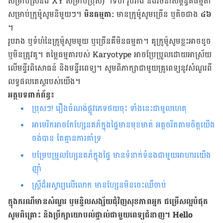
សម្រាប់​ស្រី​និង XY សម្រាប់​ប្រុស) ។
ទំហំ រូប​រាង និង​រចនា​សម្ព័ន្ធគឺ​ធម្មតា​
សម្រាប់​ក្រូម៉ូសូម​និមួយ​ៗ។
មិន​ធម្មតា:
មាន​ក្រូម៉ូសូម​ច្រើន ឬ​តិច​ជាង
៤៦
។
រូបរាង ឬ​ទំហំ​នៃ​ក្រូម៉ូសូម​មួយ ឬ​ច្រើន​គឺ​មិន​ធម្មតា។
គូ​ក្រូម៉ូសូម​ខ្លះ​អាច​ខូច
ឬ​មិន​ត្រូវ​គូ។
តម្លៃ​ធម្មតា​របស់ Karyotype អាច​ប្រែ​ប្រួល​ដោយ​អាស្រ័យ​
លើ​មន្ទីរពិសោធន៍ និង​មន្ទីរពេទ្យ។ សូម​ពិភាក្សា​ជាមួយ​គ្រូពេទ្យ​នូវ​សំណួរ​ពី​
លទ្ធ​ផល​តេស្ត​របស់យើង​។
អត្ថបទពាក់ព័ន្ធ៖
ប្រុសៗ! រឿងចំណង់ផ្លូវភេទថយចុះ ទាំងនេះជាមូលហេតុ
អាមេរិកអាចកែហ្សែនគភ៌ក្នុងផ្ទៃមានមុខមាត់ អត្តចរិតតាមចិត្តយើង
ចង់បាន តែគ្មានការគាំទ្រ
បម្រែបម្រួលហ្សែនគភ៌ក្នុងផ្ទៃ មានទំនាក់ទំនងជាមួយអាហារយើង
ញ៉ាំ
ស្ត្រីដ៏អស្ចារ្យលើលោក មាន​ហ្សែន​​មិនចេះ​​ឈឺ​ចាប់
ក្នុង​ករណី​មាន​សំណួរ ឬ​មន្ទិលសង្ស័យ​ជុំវិញ​សុខភាព​អ្នក ជម្រើស​ល្អ​បំផុត
សូម​ពិគ្រោះ និង​ប្រឹក្សា​យោបល់​ផ្ទាល់​ជាមួយ​ពេទ្យ​ជំនាញ។ Hello