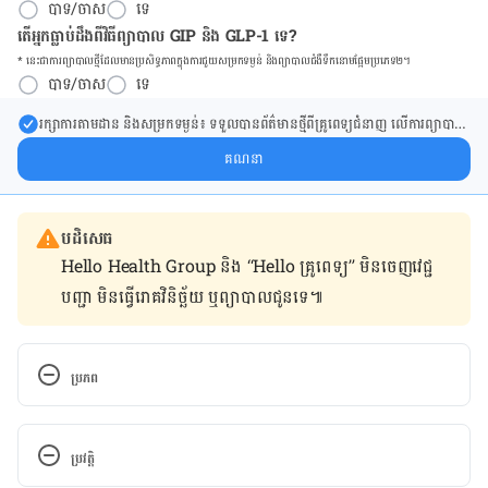
បាទ/ចាស
ទេ
តើអ្នកធ្លាប់ដឹងពីវិធីព្យាបាល GIP និង GLP-1 ទេ?
* នេះ​ជា​ការ​ព្យា​បាល​ថ្មីដែល​​មាន​ប្រសិទ្ធ​ភាព​ក្នុង​ការ​ជួយ​សម្រក​ទម្ងន់ និង​ព្យា​បាល​ជំ​ងឺ​ទឹក​នោម​ផ្អែម​ប្រភេទ២។
បាទ/ចាស
ទេ
រក្សា​ការ​តាមដាន និងសម្រក​ទម្ងន់៖ ទទួលបាន​ព័ត៌​មាន​ថ្មី​ពី​គ្រូពេទ្យ​ជំនាញ លើ​ការ​ព្យា​បាល​
ការសម្រក​ទម្ងន់ និងការផ្តល់ជំនួយដោយផ្ទាល់​ក្នុង​ប្រអប់​សារ​របស់​អ្នក។
គណនា
បដិសេធ
Hello Health Group និង “Hello គ្រូពេទ្យ” មិន​ចេញ​វេជ្ជ
បញ្ជា មិន​ធ្វើ​រោគវិនិច្ឆ័យ ឬ​ព្យាបាល​ជូន​ទេ៕
ប្រភព
Karyotype Test. 
http://www.webmd.com/baby/karyotype-test?
ប្រវត្តិ
print=true. Accessed July 4, 2016.