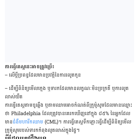
ការ​ធ្វើ​តេស្ត​នេះ​អាច​ត្រូវ​ប្រើ៖
– លើ​ប្តី​ប្រពន្ធ​ដែល​មាន​ប្រវត្តិ​នៃ​ការ​រលូត​កូន
– ដើម្បី​ពិនិត្យ​មើល​ក្មេង ឬ​ទារក​ដែល​មាន​លក្ខណៈ​មិន​ប្រក្រតី ឬ​ការ​លូត
លាស់​យឺត
ការ​ធ្វើ​តេស្ត​តាម​ខួរ​ឆ្អឹង ឬ​តាម​ឈាម​អាច​កំណត់​ពី​ក្រូម៉ូសូម​ដែល​មាន​ឈ្មោះ​
ថា
Philadelphia
ដែល​ត្រូវ​បាន​គេ​រក​ឃើញ​នៅ​ក្នុង ៨៥% នៃ​អ្នក​ដែល​
មាន
​ជំងឺ​មហារីក​ឈាម
(
CML
)។
ការ​ធ្វើ​តេស្ត​ទឹក​ភ្លោះ​ធ្វើ​ដើម្បី​ពិនិត្យ​មើល​
ក្រូម៉ូសូម​របស់​ទារក​កំពុង​លូត​លាស់​ក្នុង​ផ្ទៃ។