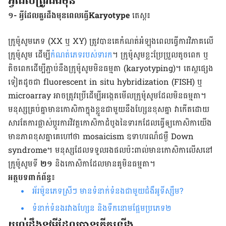
អ្វី​ដែល​ត្រូវ​ដឹង​មុន
១- អ្វីដែលគួរដឹងមុនពេលធ្វើ
Karyotype
តេស្ត
៖
ក្រូម៉ូសូម​ភេទ (
XX
ឬ
XY
) ត្រូវ​បាន​គេ​កំណត់​អំឡុង​ពេល​ធ្វើ​ការ​វិភាគ​លើ​
ក្រូម៉ូសូម ដើម្បី​
កំណត់​ភេទ​របស់​ទារក
។
ក្រូម៉ូសូម​ខ្លះ​ប្រែ​ប្រួល​តូច​ពេក ឬ​
តិច​ពេក​ដើម្បី​ភ្ជាប់​នឹង​ក្រូម៉ូសូម​មិន​ធម្មតា (
karyotyping
)។ តេស្ត​ផ្សេង​
ទៀត​ដូច​ជា
fluorescent
in
situ
hybridization
(
FISH
) ឬ
microarray
អាច​ត្រូវ​ប្រើ​ដើម្បី​អង្កេត​មើល​ក្រូម៉ូសូម​ដែល​មិន​ធម្មតា។
មនុស្ស​គ្រប់​គ្នា​មាន​កោសិកា​ក្នុង​ខ្លួនជា​មួយ​នឹង​ហ្សែន​ខុស​គ្នា វា​កើត​ដោយ​
សារ​តែ​ការ​ផ្លាស់​ប្តូរ​ការ​វិវត្ត​កោសិកា​ដំបូង​នៃ​ទារក​ដែល​ធ្វើ​ឲ្យ​កោសិកា​យើង​
មាន​ភាព​ខុស​គ្នា​គេ​ហៅ​ថា
mosaicism
ឧទាហរណ៏​ជម្ងឺ
Down
syndrome
។ មនុស្ស​ដែល​ទទួល​រង​ផល​ប៉ះ​ពាល់​មាន​កោសិកា​លើស​នៅ​
ក្រូម៉ូសូម​ទី
២១
និង​កោសិកា​ដែល​មាន​គូ​មិន​ធម្មតា។
អត្ថបទពាក់ព័ន្ធ៖
អ័រម៉ូនភេទស្រីៗ មានទំនាក់ទំនងជាមួយជំងឺអូទីស្សឹម?
ទំនាក់​ទំនងរវាងហ្សែន និងទឹក​នោម​ផ្អែម​ប្រភេទ​២
យល់ដឹងនូវអ្វីដែលបានកើតឡើង