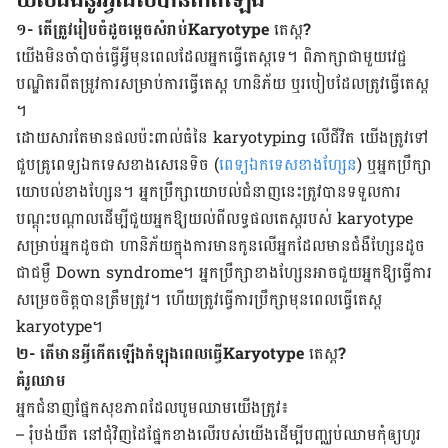
១- តើត្រូវរៀបចំដូចម្តេចសំរាប់
Karyotype
តេស្ត
?
យើង​មិន​ចាំ​បាច់​ធ្វើ​អ្វី​មុន​ពេល​ដែល​អ្នក​ធ្វើ​តេស្ត​ទេ។
ពិភាក្សា​ជាមួយ​វេជ្ជ
បណ្ឌិត​រពី​តម្រូវ​ការ​សម្រាប់​ការ​ធ្វើ​តេស្ត ហានិភ័យ ឬ​របៀប​ដែល​ត្រូវ​ធ្វើតេស្ត​
។
ដោយ​សារ​តែ​មាន​ផល​ប៉ះ​ពាល់​ធំ​នៃ
karyotyping
លើជីវិត​ យើង​​ត្រូវ​ទៅ​
ជួប​គ្រូ​ពេទ្យ​ឯក​ទេស​ខាង​សេនេទិច (
ពេទ្យ​​ឯក​ទេស​ខាង​ហ្សែន
) ឬ​អ្នក​ប្រឹក្សា​
យោបល់​ខាង​ហ្សែន។ អ្នក​ប្រឹក្សា​យោបល់​ជំនាញនេះ​​ត្រូវ​បាន​ទទួល​ការ​
បណ្តុះ​បណ្តាល​ដើម្បី​ជួយ​អ្នក​ឱ្យ​យល់​ពី​លទ្ធ​ផល​តេស្ត​របស់ ​
karyotype
សម្រាប់​អ្នក​ដូច​ជា ហានិភ័យ​ក្នុង​ការ​មាន​កូន​លើ​អ្នក​ដែល​មាន​ជំងឺ​​ហ្សែន​ដូច​
ជា​ជម្ងឺ
Down
syndrome
។ អ្នក​ប្រឹក្សា​ខាង​ហ្សែន​អាច​ជួយ​អ្នក​ឱ្យ​ធ្វើ​ការ​
សម្រេច​ចិត្ត​បាន​ត្រឹម​ត្រូវ។ ហើយ​ត្រូវ​ធ្វើ​ការ​ប្រឹក្សា​មុន​ពេល​ធ្វើ​តេស្ត ​
karyotype
។
២- តើមានអ្វីកើតឡើងកំឡុងពេលធ្វើ
Karyotype
តេស្ត
?
គំរូ​ឈាម
អ្នក​ជំនាញ​ផ្នែក​សុខ​ភាព​ដែល​បូម​ឈាម​យើង​​ត្រូវ៖
– រុំ​បង់​​យឺត​ នៅ​ជុំវិញ​ដៃ​ផ្នែក​ខាង​លើ​របស់​យើង​​ដើម្បី​បញ្ឈប់​ឈាម​កុំ​ឲ្យ​ហូរ