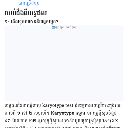
បាន​ច្រើន​មុខ
យល់ដឹងពីលទ្ធផល
១- តើលទ្ធផលមានន័យដូចម្តេច?
ផ្សព្វផ្សាយពាណិជ្ជកម្ម
លទ្ធ​ផល​នៃ​ការ​ធ្វើ​តេស្ត karyotype
test ជា​ធម្មតា​អាច​ប្រើ​បាន​ក្នុង​រយៈ
ពេល​ពី
១
ទៅ
២
សប្តាហ៍។
Karyotype ធម្មតា
មាន​ក្រូម៉ូសូម​ចំនួន
៤៦
ដែល​មាន
២២
គូ​ជា​ក្រូម៉ូសូម​ធម្មតា​និង​មួយ​គូ​ជា​ក្រូម៉ូសូម​​ភេទ(XX