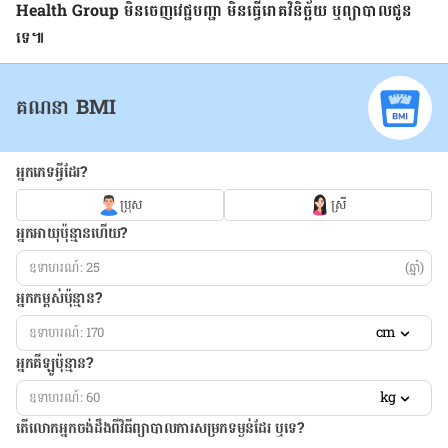
Health Group មិន​ចេញ​វេជ្ជបញ្ជា មិន​ធ្វើ​រោគវិនិច្ឆ័យ ឬ​ព្យាបាល​ជូន​
ទេ៕
គណនា BMI
អ្នកភេទអ្វីដែរ?
ប្រុស
ស្រី
អ្នកអាយុប៉ុន្មានហើយ?
(ឆ្នាំ)
អ្នកកម្ពស់ប៉ុន្មាន?
cm
អ្នកគីឡូប៉ុន្មាន?
kg
តើលោកអ្នកចង់ដឹង​ពីវិធីព្យាបាលការសម្រកទម្ងន់ដែរ ឬទេ?