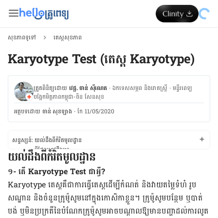
សុខភាពទូទៅ
តេស្ដសុខភាព
Karyotype Test​ (តេស្ត Karyotype)
ត្រួតពិនិត្យដោយ
វេជ្ជ. ចាន់ ស៊ីណេត
·
ឯកទេសសម្ភព និងរោគស្ត្រី
·
ម​ន្ទីរពេទ្យ
បង្អែកមិត្តភាពកម្ពុជា-ចិន សែនសុខ
អត្ថបទ​ដោយ
ចាន់ សុខឡាង
·
កែ 11/05/2020
សន្ទស្សន៍:
យល់​ដឹង​ពី​កំរិត​មូល​ដ្ឋាន
អ្វី​ដែល​ត្រូវ​ដឹង​មុន
យល់​ដឹង​ពី​កំរិត​មូល​ដ្ឋាន
យល់ដឹងនូវអ្វីដែលបានកើតឡើង
យល់ដឹងពីលទ្ធផល
១- តើ
Karyotype
Test
ជាអ្វី?
Karyotype
តេស្តគឺ​ជា​ការ​ធ្វើ​តេស្ត​ដើម្បី​កំណត់ និង​វាយ​តម្លៃ​ទំហំ រូប​
សណ្ឋាន និង​ចំនួន​ក្រូម៉ូសូម​នៅ​ក្នុង​កោសិកា​ខ្លួន។ ក្រូម៉ូសូម​បន្ថែម ឬ​បាត់​
បង់ ឬ​មិន​ប្រក្រតី​នៃ​បំណែក​ក្រូម៉ូសូម​អាច​បណ្តាល​ឱ្យ​មាន​បញ្ហា​ដល់​ការ​លូត​