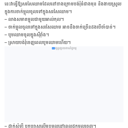
នេះ​វា​ធ្វើ​ឱ្យ​សរសៃ​ឈាម​ដែល​នៅ​ខាង​ក្រោម​បង់​រុំ​ធំ​ជាង​មុន និងងាយ​ស្រួល​
ក្នុង​ការ​ចាក់​ម្ជុល​ចូល​ទៅ​ក្នុង​សរសៃ​ឈាម។
– លាង​សមាត​ម្ជុល​ជាមួយ​អាល់​កុល។
– ចាក់​ម្ជុល​ចូល​ទៅ​ក្នុង​សរសៃ​ឈាម អាច​នឹង​ចាក់​ច្រើន​ដង​បើ​ចាំ​បាច់។
– បូម​ឈាម​ចូល​ក្នុង​ស៊ីរ៉ាំង។
– ស្រាយ​បង់​រុំ​ចេញពេល​បូម​​ឈាម​ហើយ។
ផ្សព្វផ្សាយពាណិជ្ជកម្ម
– ដាក់​សំឡី ឬ​កប្បាស​លើ​មុខ​ម្ជុល​នៅ​ពេល​ដក​ម្ជុល​ចេញ។