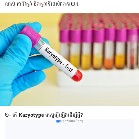
លាស់​ ការ​វិវត្តន៍ និង​តួនាទី​របស់​រាងកាយ។
២- តើ
Karyotype
តេស្តធ្វើឡើងដើម្បីអ្វី?
ផ្សព្វផ្សាយពាណិជ្ជកម្ម