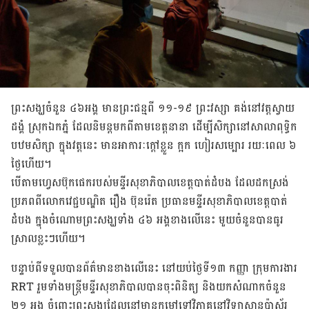
ព្រះសង្ឃ​ចំនួន ៤៦អង្គ មាន​ព្រះជន្ម​ពី ១១-១៩ ព្រះវស្សា គង់​នៅ​វត្ត​ស្វាយ​
ដង្គំ ស្រុក​ឯកភ្នំ ដែល​និមន្ត​មក​ពី​តាម​ខេត្ត​នានា ដើម្បី​សិក្សា​នៅ​សាលា​ពុទ្ធិក​
បឋមសិក្សា ក្នុង​វត្ត​នេះ មាន​អាការៈ​ក្តៅ​ខ្លួន ក្អក ហៀរសម្បោរ រយៈ​ពេល ៦
ថ្ងៃហើយ។
បើ​តាម​ហ្វេសប៊ុក​ផេក​របស់​មន្ទីរ​សុខាភិបាល​ខេត្ត​បាត់ដំបង ដែល​ដក​ស្រង់​
ប្រភព​ពី​លោក​វេជ្ជបណ្ឌិត រឿង ប៊ុនរ៉េត ប្រធាន​មន្ទីរ​សុខាភិបាល​ខេត្ត​បាត់
ដំបង ក្នុង​ចំណោម​ព្រះសង្ឃ​ទាំង ៤៦ អង្គ​ខាង​លើ​នេះ មួយ​ចំនួន​បាន​ធូរ
ស្រាល​ខ្លះៗ​ហើយ។
បន្ទាប់​ពី​ទទួល​បាន​ព័ត៌មាន​ខាង​លើ​នេះ នៅយប់ថ្ងៃទី១៣ កញ្ញា ក្រុម​ការងារ
RRT រួមទាំងមន្ត្រីមន្ទីរ​សុខាភិបាល​បាន​ចុះ​ពិនិត្យ​ និង​យក​សំណាក​ចំនួន
២១ អង្គ ចំពោះ​ព្រះ​សង្ឃ​ដែល​នៅ​មាន​កម្តៅទៅវិភាគនៅវិទ្យាស្ថានប៉ាស្ទ័រ