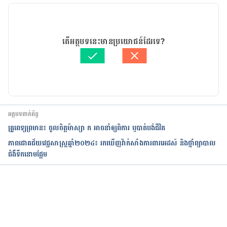
14/09/2020
អត្ថបទ​ដោយ 
ដេត ធន្នី
តើអត្ថបទនេះមានប្រយោជន៍ដែរទេ?
ត្រួតពិនិត្យដោយ 
វេជ្ជ. ចាន់ ស៊ីណេត
បច្ចុប្បន្នភាពដោយ៖ 
ដេត ធន្នី
អត្ថបទពាក់ព័ន្ធ
គ្រូពេទ្យព្រមាន៖ ចូលចិត្តម៉ាស្សា ក អាចនាំឲ្យពិការ ឬបាត់បង់ជីវិត
ភាពជោគជ័យវេជ្ជសាស្ត្រឆ្នាំ២០២៤៖ រកឃើញវ៉ាក់សាំងការពារអេដស៍ និងថ្នាំព្យាបាល
ជំងឺទឹកនោមផ្អែម
កំពុងដំណើរការ...