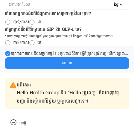
kg
តើលោកអ្នកចង់ដឹង​ពីវិធីព្យាបាលការសម្រកទម្ងន់ដែរ ឬទេ?
បាទ/ចាស
ទេ
តើអ្នកធ្លាប់ដឹងពីវិធីព្យាបាល GIP និង GLP-1 ទេ?
* នេះ​ជា​ការ​ព្យា​បាល​ថ្មីដែល​​មាន​ប្រសិទ្ធ​ភាព​ក្នុង​ការ​ជួយ​សម្រក​ទម្ងន់ និង​ព្យា​បាល​ជំ​ងឺ​ទឹក​នោម​ផ្អែម​ប្រភេទ២។
បាទ/ចាស
ទេ
រក្សា​ការ​តាមដាន និងសម្រក​ទម្ងន់៖ ទទួលបាន​ព័ត៌​មាន​ថ្មី​ពី​គ្រូពេទ្យ​ជំនាញ លើ​ការ​ព្យា​បាល​
ការសម្រក​ទម្ងន់ និងការផ្តល់ជំនួយដោយផ្ទាល់​ក្នុង​ប្រអប់​សារ​របស់​អ្នក។
គណនា
បដិសេធ
Hello Health Group និង “Hello គ្រូពេទ្យ” មិន​ចេញ​វេជ្ជ
បញ្ជា មិន​ធ្វើ​រោគវិនិច្ឆ័យ ឬ​ព្យាបាល​ជូន​ទេ៕
ប្រវត្តិ
កំណែ​ប្រែបច្ចុប្បន្ន