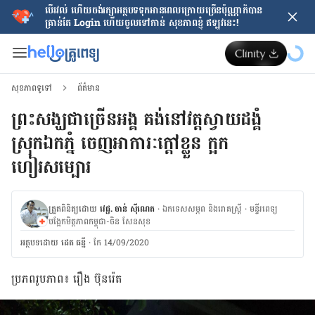
បើរវល់ ហើយចង់​រក្សាអត្ថបទទុកអានពេលក្រោយ​ច្រើនប៉ុណ្ណាក៏បាន
គ្រាន់តែ​ Login ហើយចូលទៅកាន់ សុខភាពខ្ញុំ ឥឡូវនេះ!
សុខភាពទូទៅ
ព័ត៌មាន
ព្រះសង្ឃជាច្រើនអង្គ គង់នៅវត្តស្វាយដង្គំ
ស្រុកឯកភ្នំ ចេញអាការៈក្តៅខ្លួន ក្អក
ហៀរសម្បោរ
ត្រួតពិនិត្យដោយ
វេជ្ជ. ចាន់ ស៊ីណេត
·
ឯកទេសសម្ភព និងរោគស្ត្រី
·
ម​ន្ទីរពេទ្យ
បង្អែកមិត្តភាពកម្ពុជា-ចិន សែនសុខ
អត្ថបទ​ដោយ
ដេត ធន្នី
·
កែ 14/09/2020
ប្រភពរូបភាព៖ រឿង ប៊ុនរ៉េត