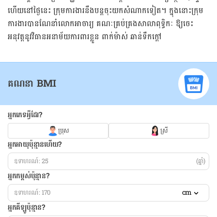
ហើយ​នៅ​ថ្ងៃនេះ ក្រុម​ការងារ​នឹង​បន្ត​ចុះ​យក​សំណាក​ទៀត។ ក្នុងនោះ​ក្រុម​
ការងារ​បាន​ណែនាំលោក​អាចារ្យ គណៈ​គ្រប់​គ្រង​សាលាពុទ្ធិកៈ ឱ្យ​ចេះ​
អនុវត្ត​នូវ​វិធាន​អនាម័យ​ការពារ​ខ្លួន ពាក់​ម៉ាស់ ឆាន់ទឹកក្តៅ
គណនា BMI
អ្នកភេទអ្វីដែរ?
ប្រុស
ស្រី
អ្នកអាយុប៉ុន្មានហើយ?
(ឆ្នាំ)
អ្នកកម្ពស់ប៉ុន្មាន?
cm
អ្នកគីឡូប៉ុន្មាន?