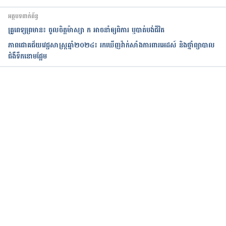
អត្ថបទពាក់ព័ន្ធ
គ្រូពេទ្យព្រមាន៖ ចូលចិត្តម៉ាស្សា ក អាចនាំឲ្យពិការ ឬបាត់បង់ជីវិត
ភាពជោគជ័យវេជ្ជសាស្ត្រឆ្នាំ២០២៤៖ រកឃើញវ៉ាក់សាំងការពារអេដស៍ និងថ្នាំព្យាបាល
ជំងឺទឹកនោមផ្អែម
កំពុងដំណើរការ...