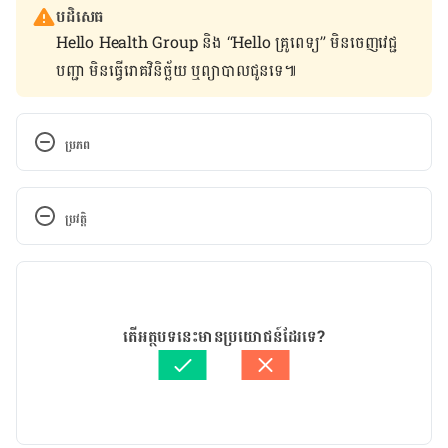
បដិសេធ
Hello Health Group និង “Hello គ្រូពេទ្យ” មិន​ចេញ​វេជ្ជ
បញ្ជា មិន​ធ្វើ​រោគវិនិច្ឆ័យ ឬ​ព្យាបាល​ជូន​ទេ៕
ប្រភព
https://www.webmd.com/mental-
health/news/20190528/who-work-burnout-
ប្រវត្តិ
gaming-addiction-are-diseases
កំណែ​ប្រែបច្ចុប្បន្ន
29/05/2019
អត្ថបទ​ដោយ 
គីង ច័ន្ទវាសនា​
តើអត្ថបទនេះមានប្រយោជន៍ដែរទេ?
ត្រួតពិនិត្យដោយ 
វេជ្ជ. ចាន់ ស៊ីណេត
បច្ចុប្បន្នភាពដោយ៖ 
ដេត ធន្នី