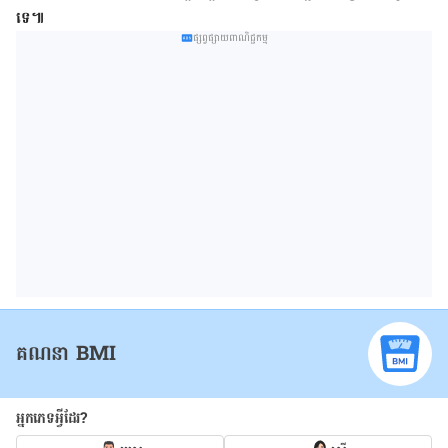
ទេ៕
ផ្សព្វផ្សាយពាណិជ្ជកម្ម
គណនា BMI
អ្នកភេទអ្វីដែរ?