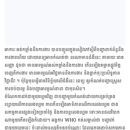
អាការៈ​អត់កម្លាំង​នឹង​ការងារ បាន​បញ្ចូល​ក្នុង​សៀវភៅ​ស្ដីពី​បញ្ហា​ពាក់ព័ន្ធ​នឹង​
ការងារ​ហើយ ដោយ​ពេទ្យ​អាច​កំណត់​ថា នរណា​មាន​ជំងឺ​នេះ តាមរយៈ​រោគ​
សញ្ញា ដូចជា មានអារម្មណ៍​អស់​កម្លាំង​នឹង​ការងារ កើនឡើងគម្លាត​ផ្លូវចិត្ត​
ចេញពី​ការងារ មាន​អារម្មណ៍​អវិជ្ជមាន​នឹង​ការងារ និង​ធ្លាក់ចុះ​ប្រសិទ្ធភាព​
វិជ្ជាជីវៈ។ ប៉ុន្ដែ​មុន​ធ្វើ​រោគវិនិច្ឆ័យ​លើ​ជំងឺ​នេះ ពេទ្យ គួរ​កំណត់​បញ្ហា​ស្ត្រេស
ការ​ថប់​បារម្ភ និង​បញ្ហា​អារម្មណ៍​នានា ជាមុន​សិន។
ចំណែក​ការ​វក់​ជាមួយ​ហ្គេម​វិញ ជា​បញ្ហា​មួយកំណត់​ដោយ​ការ​គ្រប់គ្រង​
ខ្សោយ​លើ​ការ​លេងហ្គេម ការ​កើនឡើង​អាទិភាព​លើ​ការ​លេងហ្គេម ជាង​
សកម្មភាព​ផ្សេងទៀត​ប្រចាំ​ថ្ងៃ និង​ការ​បន្ដ​លេង​ហ្គេម ទោះ​មាន​ផលវិបាក​
ណាមួយ​កើតឡើង​ក៏ដោយ។ អង្គការ WHO កត់សម្គាល់​ថា បញ្ហា​វក់​
ជាមួយ​ហ្គេម​នេះ ប៉ះពាល់​មនុស្ស​តិចតួច​ប៉ុណ្ណោះ ដែល​ពួកគេ​ភ្ជាប់​សកម្មភាព