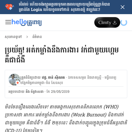
បើរវល់ ហើយចង់​រក្សាអត្ថបទទុកអានពេលក្រោយ​ច្រើនប៉ុណ្ណាក៏បាន
គ្រាន់តែ​ Login ហើយចូលទៅកាន់ សុខភាពខ្ញុំ ឥឡូវនេះ!
សុខភាពទូទៅ
ព័ត៌មាន
ប្រយ័ត្ន! អត់​កម្លាំង​នឹង​ការងារ វក់​ជាមួយហ្គេម
គឺជា​ជំងឺ
ត្រួតពិនិត្យដោយ
វេជ្ជ. ចាន់ ស៊ីណេត
·
ឯកទេសសម្ភព និងរោគស្ត្រី
·
ម​ន្ទីរពេទ្យ
បង្អែកមិត្តភាពកម្ពុជា-ចិន សែនសុខ
អត្ថបទ​ដោយ
គីង ច័ន្ទវាសនា​
·
កែ 29/05/2019
មិនមែន​រឿងលេងសើច​ទេ! តាមអង្គការ​សុខភាព​ពិភពលោក (WHO)
ប្រកាស​ថា អាការៈ​អត់កម្លាំង​នឹង​ការងារ (Work Burnout) និង​ការ​វក់​
ជាមួយហ្គេម គឺ​ជា​ជំងឺ។ ជំងឺ ២​មុខ​នេះ នឹង​ដាក់​បញ្ចូល​ក្នុង​ក្រុម​ជំងឺ​អន្តរជាតិ
(ICD-11) ថែម​ទៀត។