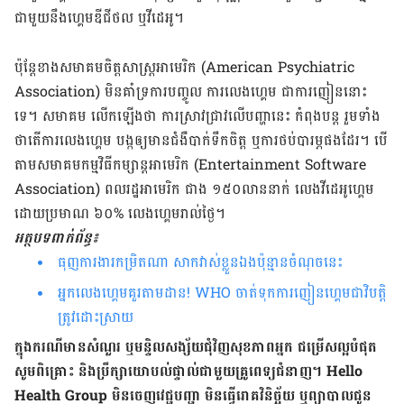
ជាមួយ​នឹង​ហ្គេម​ឌីជីថល ឬ​វីដេអូ។
ប៉ុន្ដែ​ខាង​សមាគម​ចិត្ត​សាស្ត្រ​អាមេរិក (American Psychiatric
Association) មិន​គាំទ្រ​ការ​បញ្ចូល ការ​លេងហ្គេម ជា​ការ​ញៀន​នោះ
ទេ។ សមាគម លើកឡើង​ថា ការស្រាវជ្រាវ​លើ​បញ្ហា​នេះ កំពុង​បន្ដ រួមទាំង​
ថាតើ​ការ​លេង​ហ្គេម បង្ក​ឲ្យ​មាន​ជំងឺ​បាក់ទឹកចិត្ត ឬ​ការ​ថប់បារម្ភ​ផងដែរ។ បើ
តាម​សមាគម​កម្មវិធី​កម្សាន្ត​អាមេរិក (Entertainment Software
Association) ពលរដ្ឋ​អាមេរិក ជាង ១៥០​លាន​នាក់ លេង​វីដេអូ​ហ្គេម
ដោយ​ប្រមាណ ៦០% លេង​ហ្គេម​រាល់​ថ្ងៃ។
អត្ថបទពាក់ព័ន្ធ៖
ធុញ​ការងារ​កម្រិត​ណា សាក​វាស់​ខ្លួន​ឯង​ប៉ុន្មាន​ចំណុច​នេះ
អ្នក​លេង​ហ្គេម​​គួរ​តាម​ដាន!​ WHO ​ចាត់​ទុក​ការ​ញៀន​​ហ្គេម​​ជា​​​​វិបត្តិ​
ត្រូវ​ដោះស្រាយ
ក្នុងករណីមានសំណួរ ឬមន្ទិលសង្ស័យជុំវិញសុខភាពអ្នក ជម្រើសល្អបំផុត
សូមពិគ្រោះ និងប្រឹក្សាយោបល់​ផ្ទាល់ជាមួយគ្រូពេទ្យជំនាញ។ Hello
Health Group មិនចេញវេជ្ជបញ្ជា មិនធ្វើរោគវិនិច្ឆ័យ ឬព្យាបាលជូន