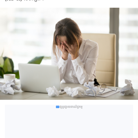
ផ្សព្វផ្សាយពាណិជ្ជកម្ម