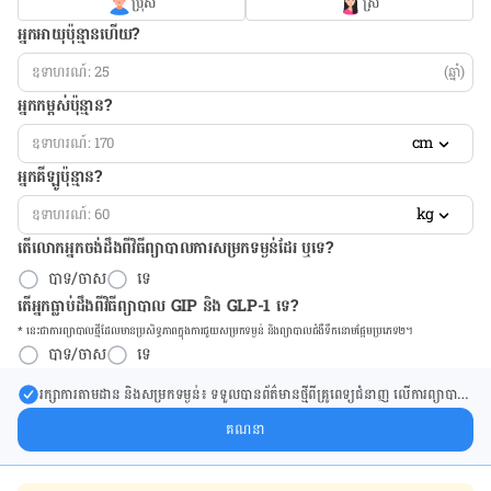
ប្រុស
ស្រី
អ្នកអាយុប៉ុន្មានហើយ?
(ឆ្នាំ)
អ្នកកម្ពស់ប៉ុន្មាន?
cm
អ្នកគីឡូប៉ុន្មាន?
kg
តើលោកអ្នកចង់ដឹង​ពីវិធីព្យាបាលការសម្រកទម្ងន់ដែរ ឬទេ?
បាទ/ចាស
ទេ
តើអ្នកធ្លាប់ដឹងពីវិធីព្យាបាល GIP និង GLP-1 ទេ?
* នេះ​ជា​ការ​ព្យា​បាល​ថ្មីដែល​​មាន​ប្រសិទ្ធ​ភាព​ក្នុង​ការ​ជួយ​សម្រក​ទម្ងន់ និង​ព្យា​បាល​ជំ​ងឺ​ទឹក​នោម​ផ្អែម​ប្រភេទ២។
បាទ/ចាស
ទេ
រក្សា​ការ​តាមដាន និងសម្រក​ទម្ងន់៖ ទទួលបាន​ព័ត៌​មាន​ថ្មី​ពី​គ្រូពេទ្យ​ជំនាញ លើ​ការ​ព្យា​បាល​
ការសម្រក​ទម្ងន់ និងការផ្តល់ជំនួយដោយផ្ទាល់​ក្នុង​ប្រអប់​សារ​របស់​អ្នក។
គណនា