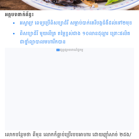
អត្ថបទពាក់ព័ន្ធ៖
អស្ចារ្យ! ពេទ្យប្រើ​ពិសខ្យាដំរី សម្លាប់​បាក់តេរី​បង្ក​ជំងឺ​ដល់ទៅ២​មុខ
ពិស​ខ្យាដំរី មួយ​​លីត្រ តម្លៃ​ខ្ពស់​ជាង ១០​លាន​ដុល្លារ ​​ព្រោះ​ផលិត
ជា​​ថ្នាំ​ព្យាបាល​មហារីក​បាន
ផ្សព្វផ្សាយពាណិជ្ជកម្ម
លោក​បន្ថែម​ថា ពីមុន លោក​ក៏ធ្លាប់​ប្រើ​របប​អាហារ ដោយ​ញ៉ាំ​សាច់ ២​ដង/