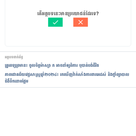
21/06/2019
អត្ថបទ​ដោយ 
គីង ច័ន្ទវាសនា​
តើអត្ថបទនេះមានប្រយោជន៍ដែរទេ?
ត្រួតពិនិត្យដោយ 
វេជ្ជ. ចាន់ ស៊ីណេត
បច្ចុប្បន្នភាពដោយ៖ 
ដេត ធន្នី
អត្ថបទពាក់ព័ន្ធ
គ្រូពេទ្យព្រមាន៖ ចូលចិត្តម៉ាស្សា ក អាចនាំឲ្យពិការ ឬបាត់បង់ជីវិត
ភាពជោគជ័យវេជ្ជសាស្ត្រឆ្នាំ២០២៤៖ រកឃើញវ៉ាក់សាំងការពារអេដស៍ និងថ្នាំព្យាបាល
ជំងឺទឹកនោមផ្អែម
កំពុងដំណើរការ...