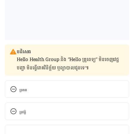
បដិសេធ
Hello Health Group និង “Hello គ្រូពេទ្យ” មិន​ចេញ​វេជ្ជ
បញ្ជា មិន​ធ្វើ​រោគវិនិច្ឆ័យ ឬ​ព្យាបាល​ជូន​ទេ៕
ប្រភព
https://www.dailymail.co.uk/health/article-
7161971/Teen-swaps-meat-INSECTS-eats-
ប្រវត្តិ
grasshopper-burritos-grilled-scorpions-cricket-
cereal.html
កំណែ​ប្រែបច្ចុប្បន្ន