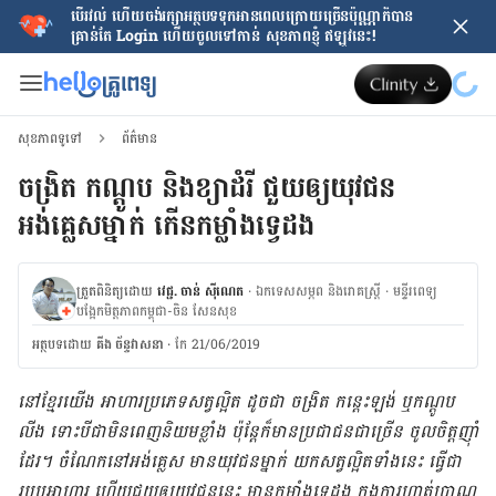
បើរវល់ ហើយចង់​រក្សាអត្ថបទទុកអានពេលក្រោយ​ច្រើនប៉ុណ្ណាក៏បាន
គ្រាន់តែ​ Login ហើយចូលទៅកាន់ សុខភាពខ្ញុំ ឥឡូវនេះ!
សុខភាពទូទៅ
ព័ត៌មាន
ចង្រិត កណ្ដូប និង​ខ្យាដំរី ជួយឲ្យយុវជន
អង់គ្លេសម្នាក់ កើនកម្លាំងទ្វេដង
ត្រួតពិនិត្យដោយ
វេជ្ជ. ចាន់ ស៊ីណេត
·
ឯកទេសសម្ភព និងរោគស្ត្រី
·
ម​ន្ទីរពេទ្យ
បង្អែកមិត្តភាពកម្ពុជា-ចិន សែនសុខ
អត្ថបទ​ដោយ
គីង ច័ន្ទវាសនា​
·
កែ 21/06/2019
នៅ​ខ្មែរយើង អាហារ​ប្រភេទ​សត្វល្អិត ដូចជា ចង្រិត កន្ដេះឡង់ ឬ​កណ្ដូប​
លីង ទោះបីជា​មិន​ពេញនិយម​ខ្លាំង ប៉ុន្ដែ​ក៏មាន​ប្រជាជន​ជាច្រើន ចូលចិត្ត​ញ៉ាំ
ដែរ។ ចំណែក​នៅ​អង់គ្លេស មាន​យុវជន​ម្នាក់ យក​សត្វ​ល្អិត​ទាំង​នេះ ធ្វើជា​
របប​អាហារ ហើយ​ជួយ​ឲ្យ​យុវជន​នេះ មាន​កម្លាំង​ទ្វេដង ក្នុង​ការ​ហាត់ប្រាណ​