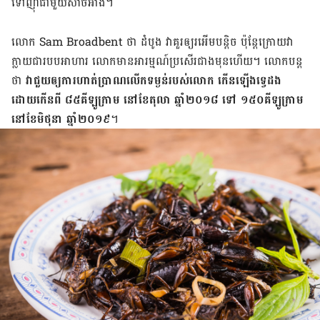
ទៅ​ញ៉ាំ​ជាមួយ​សាច់អាំង។
លោក Sam Broadbent ថា ដំបូង វាគួរឲ្យ​រអើម​បន្ដិច ប៉ុន្ដែ​ក្រោយវា​
ក្លាយ​ជារបបអាហារ លោក​មានអារម្មណ៍​ប្រសើរជាងមុន​ហើយ។ លោក​បន្ដ​
ថា
វាជួយ​ឲ្យ​ការ​ហាត់ប្រាណ​លើក​ទម្ងន់​របស់​លោក កើនឡើង​ទ្វេដង
ដោយ​កើនពី ៨៥​គីឡូក្រាម នៅ​ខែ​តុលា ឆ្នាំ​២០១៨ ទៅ ១៥០​គីឡូក្រាម
នៅ​ខែ​មិថុនា ឆ្នាំ​២០១៩​
។