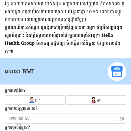
ថ្ងៃ ដោយ​មាន​សាច់មាន់ ឬ​មាន់​ដុត សម្រាប់​អាហារ​ថ្ងៃ​ត្រង់ និង​សាច់គោ ឬ​
សាច់ជ្រូក សម្រាប់​អាហារពេល​ល្ងាច។ ប៉ុន្ដែ​នៅ​ឆ្នាំ​២០១៥ លោក​បាន​ប្ដូរ​
របបអាហារ ដោយ​ញ៉ាំ​អាហារ​ប្រភេទ​សត្វល្អិត​វិញ។
ក្នុង​ករណី​មាន​សំណួរ ឬ​មន្ទិលសង្ស័យ​ជុំវិញ​សុខភាព​អ្នក ជម្រើស​ល្អ​បំផុត
សូម​ពិគ្រោះ និង​ប្រឹក្សា​យោបល់​ផ្ទាល់​ជាមួយ​ពេទ្យ​ជំនាញ។ Hello
Health Group មិន​ចេញ​វេជ្ជបញ្ជា មិន​ធ្វើ​រោគវិនិច្ឆ័យ ឬ​ព្យាបាល​ជូន​
ទេ៕
គណនា BMI
អ្នកភេទអ្វីដែរ?
ប្រុស
ស្រី
អ្នកអាយុប៉ុន្មានហើយ?
(ឆ្នាំ)
អ្នកកម្ពស់ប៉ុន្មាន?