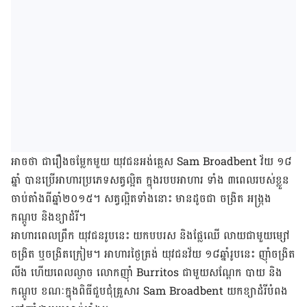
អាចថា ជារឿង​ចម្លែក​មួយ យុវជន​អង់គ្លេស Sam Broadbent វ័យ ១៨​
ឆ្នាំ បាន​ប្រើ​អាហារ​ប្រភេទ​សត្វល្អិត ក្នុង​របប​អាហារ ទាំង ៣​ពេល​របស់​ខ្លួន
ចាប់តាំង​ពី​ឆ្នាំ​២០១៥។ សត្វ​ល្អិត​ទាំង​នោះ មាន​ដូចជា ចង្រិត អង្ក្រង
កណ្ដូប និង​ខ្យាដំរី។
អាហារពេល​ព្រឹក យុវជន​រូប​នេះ យក​បបរស និង​ផ្លែឈើ លាយ​ជាមួយ​ម្សៅ​
ចង្រិត ឬ​ចង្រិត​ក្រៀម។ អាហារ​ថ្ងៃត្រង់ យុវជន​វ័យ ១៨​ឆ្នាំ​រូប​នេះ ញ៉ាំ​ចង្រិត​
លីង ហើយ​ពេល​ល្ងាច លោក​ញ៉ាំ Burritos ជាមួយ​សណ្ដែក បាយ និង​
កណ្ដូប ខណៈ​ក្នុង​ពិធី​ជួបជុំ​គ្រួសារ Sam Broadbent យក​ខ្យាដំរី​បំពង