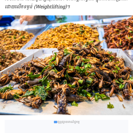
ដោយ​លើកទម្ងន់ (Weightlifting)។
ផ្សព្វផ្សាយពាណិជ្ជកម្ម