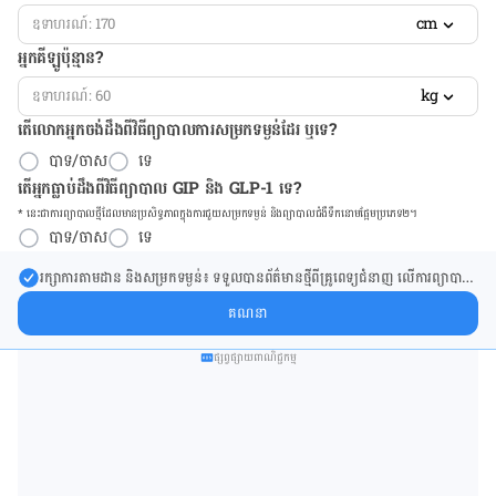
cm
អ្នកគីឡូប៉ុន្មាន?
kg
តើលោកអ្នកចង់ដឹង​ពីវិធីព្យាបាលការសម្រកទម្ងន់ដែរ ឬទេ?
បាទ/ចាស
ទេ
តើអ្នកធ្លាប់ដឹងពីវិធីព្យាបាល GIP និង GLP-1 ទេ?
* នេះ​ជា​ការ​ព្យា​បាល​ថ្មីដែល​​មាន​ប្រសិទ្ធ​ភាព​ក្នុង​ការ​ជួយ​សម្រក​ទម្ងន់ និង​ព្យា​បាល​ជំ​ងឺ​ទឹក​នោម​ផ្អែម​ប្រភេទ២។
បាទ/ចាស
ទេ
រក្សា​ការ​តាមដាន និងសម្រក​ទម្ងន់៖ ទទួលបាន​ព័ត៌​មាន​ថ្មី​ពី​គ្រូពេទ្យ​ជំនាញ លើ​ការ​ព្យា​បាល​
ការសម្រក​ទម្ងន់ និងការផ្តល់ជំនួយដោយផ្ទាល់​ក្នុង​ប្រអប់​សារ​របស់​អ្នក។
គណនា
ផ្សព្វផ្សាយពាណិជ្ជកម្ម