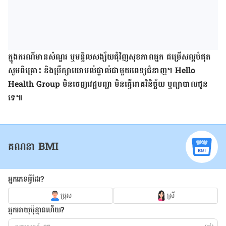
ក្នុង​ករណី​មាន​សំណួរ ឬ​មន្ទិលសង្ស័យ​ជុំវិញ​សុខភាព​អ្នក ជម្រើស​ល្អ​បំផុត
សូម​ពិគ្រោះ និង​ប្រឹក្សា​យោបល់​ផ្ទាល់​ជាមួយ​ពេទ្យ​ជំនាញ។ Hello
Health Group មិន​ចេញ​វេជ្ជបញ្ជា មិន​ធ្វើ​រោគវិនិច្ឆ័យ ឬ​ព្យាបាល​ជូន​
ទេ៕
គណនា BMI
អ្នកភេទអ្វីដែរ?
ប្រុស
ស្រី
អ្នកអាយុប៉ុន្មានហើយ?