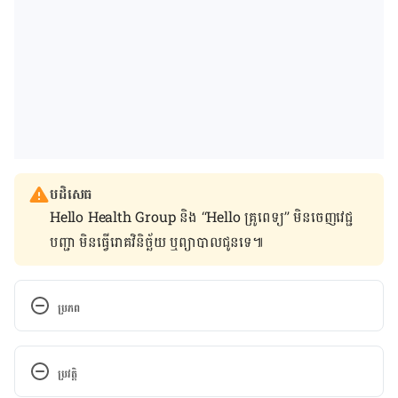
បដិសេធ
Hello Health Group និង “Hello គ្រូពេទ្យ” មិន​ចេញ​វេជ្ជ
បញ្ជា មិន​ធ្វើ​រោគវិនិច្ឆ័យ ឬ​ព្យាបាល​ជូន​ទេ៕
ប្រភព
https://www.pigprogress.net/Health/Articles/2019
/6/ASF-reaches-3rd-country-in-SE-Asia-Laos-
ប្រវត្តិ
441132E/