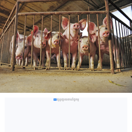
ផ្សព្វផ្សាយពាណិជ្ជកម្ម