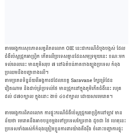
តាម​អង្គការ​សុខភាព​សត្វ​ពិភពលោក OIE នេះ​ជា​ករណី​ដំបូង​បង្អស់ ដែល​
ជំងឺ​ប៉េស្ត​ជ្រូក​អាហ្វ្រិក កើត​លើ​ប្រទេស​គ្មាន​ដែន​សមុទ្រ​​​មួយ​នេះ ខណៈមក​
ទល់​ពេល​នេះ មាន​ភូមិសរុប ៧​ នៅ​ឯតំបន់​ភាគ​ខាង​ត្បូង​ប្រទេស​ កំពុង​​
ប្រឈម​នឹង​បញ្ហា​ខាង​លើ។
តាម​ប្រភព​ទិន្នន័យ​ពី​​អង្គការ​ដដែល​ខេត្ត Saravane ក្បែរ​ព្រំដែន​
វៀតណាម និង​​ជាប់​ព្រំប្រទល់​ថៃ​ មាន​ជ្រូក​​នៅ​ក្នុង​ភូមិ​កើត​ជំងឺ​នេះ រហូត​
ដល់ ៨៧០ក្បាល ក្នុង​នោះ ងាប់​ ៤០៩​ក្បាល ដោយ​សារ​មេរោគ។
តាម​​​អង្គការ​ពិភព​លោក​ ការ​ផ្ទុះ​ករណី​ជំងឺ​ប៉េស្ត​ជ្រូក​អាហ្វ្រិកនៅ​ឡាវ មាន​
ន័យ​ថា មេរោគ​នឹង​អាច​បន្ត​ចម្លង​ទៅ​ប្រទេស​ក្បែរ​ខាង ដូច​ជា ​ថៃ ​ហេតុ​​នេះ
ប្រទេស​ទាំង​អស់ក៏កំពុង​ត្រៀម​ខ្លួន​ការពារ​យ៉ាង​តឹង​រ៉ឹង ​ចំពោះ​​បញ្ហា​ការ​ផ្ទុះ​