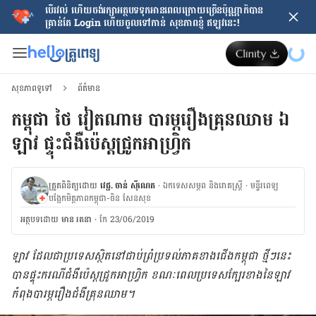
បើរវល់ ហើយចង់​រក្សាអត្ថបទទុកអានពេលក្រោយ​ច្រើនប៉ុណ្ណាក៏បាន
គ្រាន់តែ​ Login ហើយចូលទៅកាន់ សុខភាពខ្ញុំ ឥឡូវនេះ!
សុខភាពទូទៅ
ព័ត៌មាន
កម្ពុជា ថៃ វៀតណាម បារម្ភ​រឿង​គ្រុន​​ឈាម ឯ​
ឡាវ​ ផ្ទុះ​ជំងឺ​ប៉េស្ត​ជ្រូក​អាហ្វ្រិក​​​
ត្រួតពិនិត្យដោយ
វេជ្ជ. ចាន់ ស៊ីណេត
·
ឯកទេសសម្ភព និងរោគស្ត្រី
·
ម​ន្ទីរពេទ្យ
បង្អែកមិត្តភាពកម្ពុជា-ចិន សែនសុខ
អត្ថបទ​ដោយ
មាន រតនា
·
កែ 23/06/2019
ឡាវ ដែលជា​ប្រទេស​​ស្ថិត​នៅ​ជាប់ព្រំ​ប្រទល់​ភាគ​ខាង​ជើង​កម្ពុជា ថ្មី​ៗ​នេះ
បាន​ផ្ទុះ​​ករណី​ជំងឺ​ប៉េស្តជ្រូក​​អាហ្រ្វិក​​ ខណៈ​ពេល​ប្រទេស​ក្បែរ​ខាង​នៃ​ឡាវ
កំពុង​បារម្ភ​រឿង​ជំងឺ​គ្រុន​ឈាម។