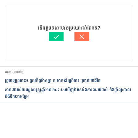
កំណែ​ប្រែបច្ចុប្បន្ន
23/06/2019
អត្ថបទ​ដោយ 
មាន រតនា
តើអត្ថបទនេះមានប្រយោជន៍ដែរទេ?
ត្រួតពិនិត្យដោយ 
វេជ្ជ. ចាន់ ស៊ីណេត
បច្ចុប្បន្នភាពដោយ៖ 
សន សុភា
អត្ថបទពាក់ព័ន្ធ
គ្រូពេទ្យព្រមាន៖ ចូលចិត្តម៉ាស្សា ក អាចនាំឲ្យពិការ ឬបាត់បង់ជីវិត
ភាពជោគជ័យវេជ្ជសាស្ត្រឆ្នាំ២០២៤៖ រកឃើញវ៉ាក់សាំងការពារអេដស៍ និងថ្នាំព្យាបាល
ជំងឺទឹកនោមផ្អែម
កំពុងដំណើរការ...