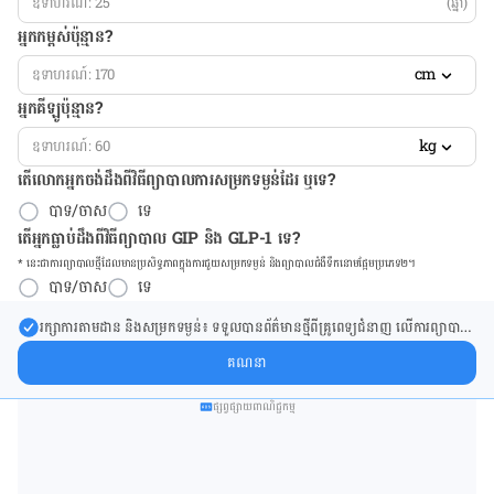
(ឆ្នាំ)
អ្នកកម្ពស់ប៉ុន្មាន?
cm
អ្នកគីឡូប៉ុន្មាន?
kg
តើលោកអ្នកចង់ដឹង​ពីវិធីព្យាបាលការសម្រកទម្ងន់ដែរ ឬទេ?
បាទ/ចាស
ទេ
តើអ្នកធ្លាប់ដឹងពីវិធីព្យាបាល GIP និង GLP-1 ទេ?
* នេះ​ជា​ការ​ព្យា​បាល​ថ្មីដែល​​មាន​ប្រសិទ្ធ​ភាព​ក្នុង​ការ​ជួយ​សម្រក​ទម្ងន់ និង​ព្យា​បាល​ជំ​ងឺ​ទឹក​នោម​ផ្អែម​ប្រភេទ២។
បាទ/ចាស
ទេ
រក្សា​ការ​តាមដាន និងសម្រក​ទម្ងន់៖ ទទួលបាន​ព័ត៌​មាន​ថ្មី​ពី​គ្រូពេទ្យ​ជំនាញ លើ​ការ​ព្យា​បាល​
ការសម្រក​ទម្ងន់ និងការផ្តល់ជំនួយដោយផ្ទាល់​ក្នុង​ប្រអប់​សារ​របស់​អ្នក។
គណនា
ផ្សព្វផ្សាយពាណិជ្ជកម្ម