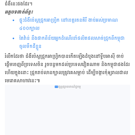
ជំងឺ​នេះ​ផងដែរ។
អត្ថបទ​ពាក់ព័ន្ធ៖
ផ្ទុះ​ជំងឺ​ប៉េស្ត​ជ្រូក​អាហ្វ្រិក នៅ​ខេត្ត​រតនគិរី ងាប់​​អស់​ប្រមាណ
៤០០ក្បាល
តៃវ៉ាន់ ​​​​​​នឹង​​​ផាក​ពិន័យ​​អ្នក​ដំណើរ​នាំ​ផលិត​ផល​សាច់​ជ្រូក​ពី​កម្ពុជា
ចូល​ទឹក​ដី​ខ្លួន​
រំលឹក​ដែរ​ថា ជំងឺ​ប៉េស្ត​ជ្រូក​អាហ្វ្រិក​បាន​កើត​ឡើង​ដំបូង​នៅ​ទ្វីប​អាស៊ី ចាប់​
ផ្តើម​ចេញ​​ពី​ប្រទេស​ចិន រួច​បន្ត​មក​ដល់​ប្រទេស​វៀតណាម និង​កម្ពុជា​ផង​ដែរ
ហើយ​ក្នុង​នោះ ជ្រូក​រាប់​លាន​​ក្បាល​​ត្រូវ​​គេ​សម្លាប់​ ដើម្បី​បង្ការ​​កុំ​ឲ្យ​រាល​ដាល​
មេរោគ​សាហាវ​នេះ៕
ផ្សព្វផ្សាយពាណិជ្ជកម្ម