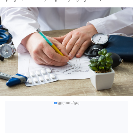
ផ្សព្វផ្សាយពាណិជ្ជកម្ម