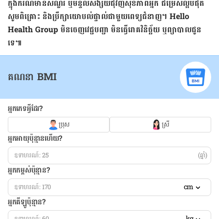
ក្នុង​ករណី​មាន​សំណួរ ឬ​មន្ទិល​សង្ស័យ​ជុំវិញ​សុខ​ភាព​អ្នក ជម្រើស​ល្អ​បំផុត
សូម​ពិគ្រោះ និង​ប្រឹក្សា​យោបល់​ផ្ទាល់​ជា​មួយ​ពេទ្យ​ជំនាញ។ Hello
Health Group មិន​ចេញ​វេជ្ជបញ្ជា មិន​ធ្វើ​រោគវិនិច្ឆ័យ ឬ​ព្យាបាល​ជូន​
ទេ៕
គណនា BMI
អ្នកភេទអ្វីដែរ?
ប្រុស
ស្រី
អ្នកអាយុប៉ុន្មានហើយ?
(ឆ្នាំ)
អ្នកកម្ពស់ប៉ុន្មាន?
cm
អ្នកគីឡូប៉ុន្មាន?
kg