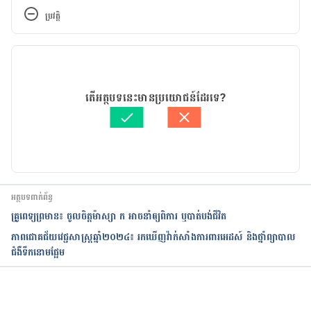
update-3-who-keeps-key-lung-cancer-drugs-off-
ប្រវត្តិ
its-essential-medicines-list
កំណែ​ប្រែបច្ចុប្បន្ន
11/07/2019
អត្ថបទ​ដោយ 
គីង ច័ន្ទវាសនា​
តើអត្ថបទនេះមានប្រយោជន៍ដែរទេ?
ត្រួតពិនិត្យដោយ 
វេជ្ជ. ចាន់ ស៊ីណេត
បច្ចុប្បន្នភាពដោយ៖ 
ជីព ចិត្ត
អត្ថបទពាក់ព័ន្ធ
គ្រូពេទ្យព្រមាន៖ ចូលចិត្តម៉ាស្សា ក អាចនាំឲ្យពិការ ឬបាត់បង់ជីវិត
ភាពជោគជ័យវេជ្ជសាស្ត្រឆ្នាំ២០២៤៖ រកឃើញវ៉ាក់សាំងការពារអេដស៍ និងថ្នាំព្យាបាល
ជំងឺទឹកនោមផ្អែម
កំពុងដំណើរការ...