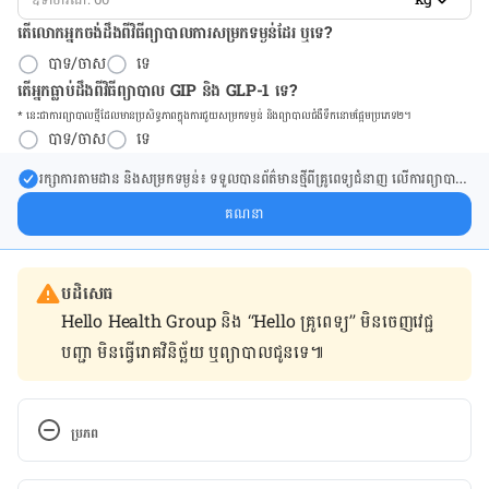
តើលោកអ្នកចង់ដឹង​ពីវិធីព្យាបាលការសម្រកទម្ងន់ដែរ ឬទេ?
បាទ/ចាស
ទេ
តើអ្នកធ្លាប់ដឹងពីវិធីព្យាបាល GIP និង GLP-1 ទេ?
* នេះ​ជា​ការ​ព្យា​បាល​ថ្មីដែល​​មាន​ប្រសិទ្ធ​ភាព​ក្នុង​ការ​ជួយ​សម្រក​ទម្ងន់ និង​ព្យា​បាល​ជំ​ងឺ​ទឹក​នោម​ផ្អែម​ប្រភេទ២។
បាទ/ចាស
ទេ
រក្សា​ការ​តាមដាន និងសម្រក​ទម្ងន់៖ ទទួលបាន​ព័ត៌​មាន​ថ្មី​ពី​គ្រូពេទ្យ​ជំនាញ លើ​ការ​ព្យា​បាល​
ការសម្រក​ទម្ងន់ និងការផ្តល់ជំនួយដោយផ្ទាល់​ក្នុង​ប្រអប់​សារ​របស់​អ្នក។
គណនា
បដិសេធ
Hello Health Group និង “Hello គ្រូពេទ្យ” មិន​ចេញ​វេជ្ជ
បញ្ជា មិន​ធ្វើ​រោគវិនិច្ឆ័យ ឬ​ព្យាបាល​ជូន​ទេ៕
ប្រភព
https://japantoday.com/category/features/health/