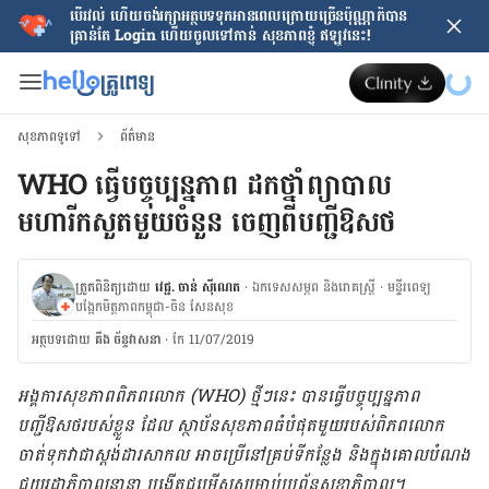
បើរវល់ ហើយចង់​រក្សាអត្ថបទទុកអានពេលក្រោយ​ច្រើនប៉ុណ្ណាក៏បាន
គ្រាន់តែ​ Login ហើយចូលទៅកាន់ សុខភាពខ្ញុំ ឥឡូវនេះ!
សុខភាពទូទៅ
ព័ត៌មាន
WHO ធ្វើបច្ចុប្បន្នភាព ដកថ្នាំព្យាបាល
មហារីកសួតមួយចំនួន ចេញពី​បញ្ជីឱសថ
ត្រួតពិនិត្យដោយ
វេជ្ជ. ចាន់ ស៊ីណេត
·
ឯកទេសសម្ភព និងរោគស្ត្រី
·
ម​ន្ទីរពេទ្យ
បង្អែកមិត្តភាពកម្ពុជា-ចិន សែនសុខ
អត្ថបទ​ដោយ
គីង ច័ន្ទវាសនា​
·
កែ 11/07/2019
អង្គការសុខភាព​ពិភពលោក (WHO) ថ្មីៗនេះ បានធ្វើបច្ចុប្បន្នភាព​
បញ្ជីឱសថ​របស់​ខ្លួន ដែល ស្ថាប័ន​សុខភាព​ធំបំផុត​មួយ​របស់​ពិភពលោក​
ចាត់ទុក​វាជា​ស្ដង់ដារ​សាកល អាចប្រើ​នៅគ្រប់​ទីកន្លែង និង​ក្នុង​គោលបំណង​
ជួយ​រដ្ឋាភិបាល​នានា បង្កើត​ជម្រើស​សម្រាប់​ប្រព័ន្ធសុខាភិបាល។