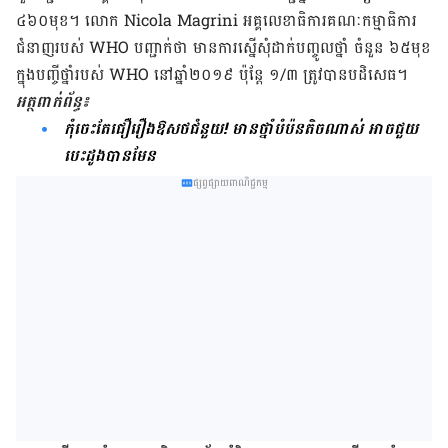
៤៦០​មុខ។ លោក Nicola Magrini អគ្គលេខាធិការ​គណៈកម្មាធិការ​
ជំនាញ​របស់ WHO បញ្ជាក់ថា មាន​ការស្នើសុំ​ដាក់​បញ្ចូល​ថ្នាំ ចំនួន ៦៥​មុខ
ក្នុង​បញ្ចីថ្នាំ​របស់ WHO នៅ​ឆ្នាំ២០១៩ ប៉ុន្ដែ ១/៣ ត្រូវបាន​បដិសេធ។
អត្ថពាក់ព័ន្ធ៖
កុំចេះតែជឿរឿងឱសថជំនួយ! មាន​ថ្នាំបំប៉នតិច​ណាស់ អាចជួយ​​
បេះដូងបានមែន
ផ្សព្វផ្សាយពាណិជ្ជកម្ម