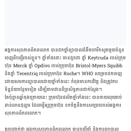
អង្គការសុខភាព​ពិភពលោក បាន​ដកថ្នាំ​ព្យាបាល​ជំងឺមហារីក​សួត​មួយចំនួន
ចេញពី​បញ្ជីរបស់​ខ្លួន។ ថ្នាំទាំងនោះ មាន​ដូចជា ថ្នាំ Keytruda របស់​ក្រុម
ហ៊ុន Merck ថ្នាំ Opdivo របស់​ក្រុមហ៊ុន Bristol-Myers Squibb
និង​ថ្នាំ Tecentriq របស់​ក្រុមហ៊ុន Roche។ WHO សម្រេច​ដកចេញ
ដោយសារ​ការព្យាបាល​ដោយ​ថ្នាំទាំង​នេះ កំពុង​មាន​ការ​វិវត្ត និង​ត្រូវការ​
ទិន្នន័យ​បន្ថែម​ទៀត ដើម្បី​តាមដាន​ពីប្រសិទ្ធភាព​ជាក់ស្ដែង។
តែប៉ុន្មានឆ្នាំ​ចុងក្រោយ​នេះ ក្រុមហ៊ុន​ផលិត​ថ្នាំទាំង​នេះ បាន​ចាយលុយ​រាប់
ពាន់​លាន​ដុល្លារ ដែល​ធ្វើឲ្យ​ក្រុមហ៊ុន ខកចិត្ត​នឹង​ការសម្រេច​របស់​អង្គការ​
សុខភាព​ពិភពលោក។
គួរបញ្ជាក់​ថា អង្គការ​សុខភាព​ពិភពលោក មាន​បញ្ជីថ្នាំ និង​ការព្យាបាល