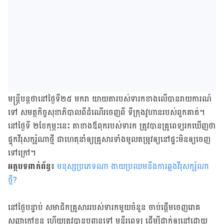
មន្ត្រីបន្តថា​នៅ​ថ្ងៃ​ទី២៥ មករា យាយ​តា​របស់​ទារកខាងលើ​​បាន​រាយ​ការណ៍​
ទៅ សមត្ថកិច្ច​សុខាភិបាល​ពី​ដំណើរ​ចេញ​ពី ទីក្រុង​វូហាន​របស់​ពួក​គាត់។
នៅ​ថ្ងៃ​ទី ២​ខែ​កុម្ភះ​នេះ តា​ខាង​ឪពុក​របស់​ទារក​ ត្រូវ​បាន​គ្រូពេទ្យ​រក​ឃើញ​ថា​
ផ្ទុកវីរុស​កូរ៉ូណា​ថ្មី​ ជា​ហេតុ​នាំ​ឲ្យ​​គ្រួសារ​​ទាំង​មូល​តម្រូវឲ្យ​​នៅ​ផ្ទះ​មិនឲ្យ​​ចេញ​
ទៅ​ក្រៅ។
អត្ថបទពាក់ព័ន្ធ៖
មនុស្សប្រភេទណា ងាយប្រឈមនឹងការឆ្លងវីរុសកូរ៉ូណា
ថ្មី?
នៅ​ថ្ងៃ​បន្ទាប់ សមាជិក​គ្រួសារ​របស់​ទារក​​មួយ​ចំនួន ចាប់​ផ្ដើម​ចេញ​រោគ​
សញ្ញា​ក្ដៅ​ខ្លួន ហើយ​ត្រូវ​បាន​បញ្ជូន​ទៅ មន្ទីរពេទ្យ ដើម្បី​ដាក់​ឲ្យ​​នៅ​ដោយ​