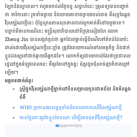
ឡែកនិង​ព្យាបាល។ រហូត​មក​ដល់ថ្ងៃ​ចន្ទ សប្តាហ៍នេះ​ គ្រូពេទ្យ​បាន​បញ្ជាក់​
ថា ទារិកា​នោះ រួម​ទាំង​ម្ដាយ និង​យាយ​តា​ខាង​ម្ដាយ​របស់​នាង គឺ​សុទ្ធ​តែ​ឆ្លង​
វីរុស​កូរ៉ូណា​ថ្មី​នេះ ប៉ុន្តែ​ស្ថាន​ភាព​សុខភាព​របស់​ពួកគាត់​គឺ​នៅ​ធម្មតា​ទេ។
បន្ទាប់​ពី​មាន​ករណី​នេះ មន្ត្រី​សុខាភិបាល​នៅ​ទីក្រុង​សៀង​ហៃ លោក
Zheng Jin បាន​សង្កត់​ធ្ងន់​ថា អ្នក​ដែល​ធ្លាប់​ធ្វើ​ដំណើរ​ទៅតំបន់​ដែល​ប៉ះ
ពាល់​ដោយ​វីរុសកូរ៉ូណាថ្មី​​នេះខ្លាំង ត្រូវ​តែ​រាយការណ៍​ទៅ​សមត្ថកិច្ច និង​ដាក់
ខ្លួន​ឯងឲ្យ​នៅ​ដាច់​ឆ្ងាយ​ពីអ្នក​ដទៃ។ ​លោក​ក៏​ឲ្យជា​​យោបល់​ដែរ​ថាប្រជា​ពល​
រដ្ឋ​​នៅ​ក្នុង​អំឡុង​ពេល​នេះ គឺ​គួរ​តែ​នៅ​ក្នុង​ផ្ទះ ពុំ​គួរ​ជួបជុំ​សាច់​ញាតិ​ខាង​ក្រៅ​
ឡើយ។
អត្ថបទពាក់ព័ន្ធ៖
ស្រ្តីផ្ទុកវីរុសកូរ៉ូណាថ្មីម្នាក់នៅចិន​សម្រាល​កូនជោគជ័យ និងមិន​ឆ្លង
ជំងឺ
WHO ប្រកាស​អាសន្នទូទាំងពិភព​លោកករណី​វីរុសកូរ៉ូណាថ្មី​
មានផ្ទៃពោះគួរថែខ្លួនបែបណា ដើម្បីគេចផុតពីវីរុសកូរ៉ូណាថ្មី?
ផ្សព្វផ្សាយពាណិជ្ជកម្ម