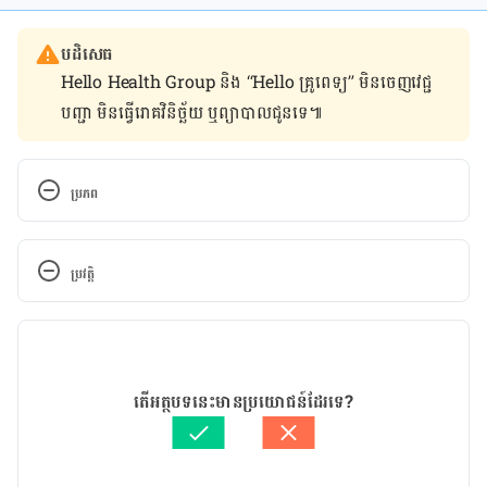
បដិសេធ
Hello Health Group និង “Hello គ្រូពេទ្យ” មិន​ចេញ​វេជ្ជ
បញ្ជា មិន​ធ្វើ​រោគវិនិច្ឆ័យ ឬ​ព្យាបាល​ជូន​ទេ៕
ប្រភព
Shanghai officials reveal how 7-month-old girl 
was infected with Wuhan virus
ប្រវត្តិ
កំណែ​ប្រែបច្ចុប្បន្ន
25/03/2020
អត្ថបទ​ដោយ 
គឹម កាណែល
តើអត្ថបទនេះមានប្រយោជន៍ដែរទេ?
ត្រួតពិនិត្យដោយ 
វេជ្ជ. ចាន់ ស៊ីណេត
បច្ចុប្បន្នភាពដោយ៖ 
ជីព ចិត្ត