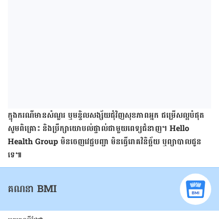
ក្នុង​ករណី​មាន​សំណួរ ឬ​មន្ទិលសង្ស័យ​ជុំវិញ​សុខភាព​អ្នក ជម្រើស​ល្អ​បំផុត
សូម​ពិគ្រោះ និង​ប្រឹក្សា​យោបល់​ផ្ទាល់​ជាមួយ​ពេទ្យ​ជំនាញ។ Hello
Health Group មិន​ចេញ​វេជ្ជបញ្ជា មិន​ធ្វើ​រោគវិនិច្ឆ័យ ឬ​ព្យាបាល​ជូន​
ទេ៕
គណនា BMI