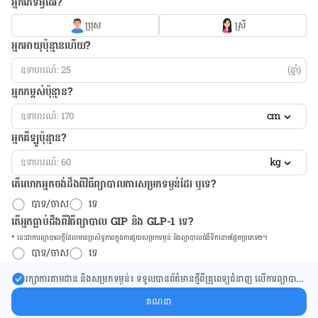
អ្នកភេទអ្វីដែរ?
ប្រុស
ស្រី
អ្នកអាយុប៉ុន្មានហើយ?
(ឆ្នាំ)
អ្នកកម្ពស់ប៉ុន្មាន?
cm
អ្នកគីឡូប៉ុន្មាន?
kg
តើលោកអ្នកចង់ដឹង​ពីវិធីព្យាបាលការសម្រកទម្ងន់ដែរ ឬទេ?
បាទ/ចាស
ទេ
តើអ្នកធ្លាប់ដឹងពីវិធីព្យាបាល GIP និង GLP-1 ទេ?
* នេះ​ជា​ការ​ព្យា​បាល​ថ្មីដែល​​មាន​ប្រសិទ្ធ​ភាព​ក្នុង​ការ​ជួយ​សម្រក​ទម្ងន់ និង​ព្យា​បាល​ជំ​ងឺ​ទឹក​នោម​ផ្អែម​ប្រភេទ២។
បាទ/ចាស
ទេ
រក្សា​ការ​តាមដាន និងសម្រក​ទម្ងន់៖ ទទួលបាន​ព័ត៌​មាន​ថ្មី​ពី​គ្រូពេទ្យ​ជំនាញ លើ​ការ​ព្យា​បាល​
ការសម្រក​ទម្ងន់ និងការផ្តល់ជំនួយដោយផ្ទាល់​ក្នុង​ប្រអប់​សារ​របស់​អ្នក។
គណនា