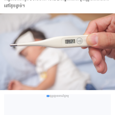
នៅ​ថ្ងៃ​បន្ទាប់។
ផ្សព្វផ្សាយពាណិជ្ជកម្ម