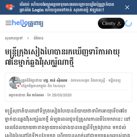
បើរវល់ ហើយចង់​រក្សាអត្ថបទទុកអានពេលក្រោយ​ច្រើនប៉ុណ្ណាក៏បាន
គ្រាន់តែ​ Login ហើយចូលទៅកាន់ សុខភាពខ្ញុំ ឥឡូវនេះ!
សុខភាពទូទៅ
ព័ត៌មាន
មន្ត្រី​ក្រុង​សៀងហៃបានរកឃើញ​​ទារិកា​អាយុ​
៧ខែ​ម្នាក់​​ឆ្លង​វីរុស​កូរ៉ូណា​ថ្មី
ត្រួតពិនិត្យដោយ
វេជ្ជ. ចាន់ ស៊ីណេត
·
ឯកទេសសម្ភព និងរោគស្ត្រី
·
ម​ន្ទីរពេទ្យ
បង្អែកមិត្តភាពកម្ពុជា-ចិន សែនសុខ
អត្ថបទ​ដោយ
គឹម កាណែល
·
កែ 25/03/2020
​មន្ត្រី​សុខាភិបាល​នៅ​ទីក្រុង​សៀង​ហៃបាន​និយាយថា​ទារិកា​អាយុ​ទើប​៧​ខែ​
ម្នាក់​បាន​ឆ្លង​វីរុសកូរ៉ូណា​ថ្មី ​អំឡុង​ពេល​ជួប​ជុំ​គ្រួសារ​កាលពី​ខែ​មករា​នេះ នៅ​
ពេល​ដែល​យាយ​តា​ខាង​ម្ដាយ​របស់​នាង​បាន​ចេញ​ពី​ទីក្រុង​វូហាន មក​ដល់​
សៀង​ហៃ​នៅ​ថ្ងៃ​ទី​២០​ខែ​មករា ហើយ​បាន​ស្នាក់​នៅ​ជាមួយ​គ្រួសារ​របស់​នាង​