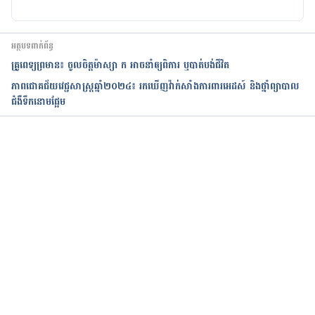
អត្ថបទពាក់ព័ន្ធ
គ្រូពេទ្យព្រមាន៖ ចូលចិត្តម៉ាស្សា ក អាចនាំឲ្យពិការ ឬបាត់បង់ជីវិត
ភាពជោគជ័យវេជ្ជសាស្ត្រឆ្នាំ២០២៤៖ រកឃើញវ៉ាក់សាំងការពារអេដស៍ និងថ្នាំព្យាបាល
ជំងឺទឹកនោមផ្អែម
កំពុងដំណើរការ...