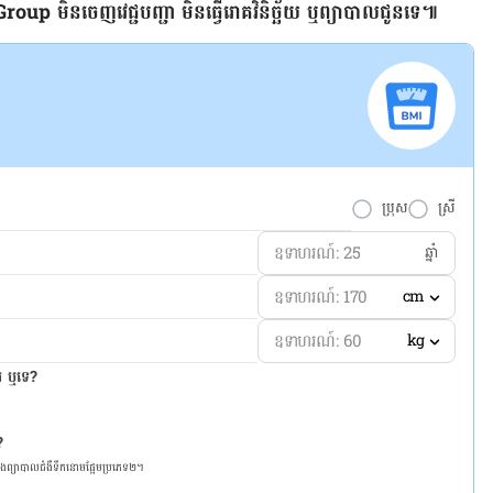
 មិន​ចេញ​វេជ្ជបញ្ជា មិន​ធ្វើ​រោគវិនិច្ឆ័យ ឬ​ព្យាបាល​ជូន​ទេ៕
ប្រុស
ស្រី
ឆ្នាំ
cm
kg
ែរ ឬទេ?
?
និង​ព្យា​បាល​ជំ​ងឺ​ទឹក​នោម​ផ្អែម​ប្រភេទ២។