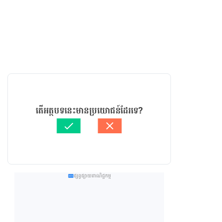
តើអត្ថបទនេះមានប្រយោជន៍ដែរទេ?
ផ្សព្វផ្សាយពាណិជ្ជកម្ម