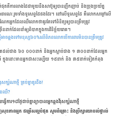
ផុតគឺការលាងដៃជាមួយនឹង​សាប៊ូឲ្យបានញឹកញាប់ និងប្រុងប្រយ័ត្ន
ាធារណៈ​​រួមទាំងទូរសព្ទដៃផងដែរ។ នៅ​លើ​ទូរសព្ទ​ដៃ គឺ​លោក​សម្ដៅលើ​
 ចំណែក​អ្នកដែលឈឺលោកថា​គួរតែទៅពិនិត្យឲ្យបានត្រឹមត្រូវ
ននាក់ដែលនាំឲ្យពិបាកក្នុងការវិនិច្ឆ័យរោគ។
ថ្មីអាចឆ្លងទៅមនុស្ស​៦០%លើពិភព​លោក​បើការពារមិនបាន​ត្រឹម​ត្រូវ
តដល់ជាង​ ៦០ ០០០នាក់ និងអ្នកស្លាប់ជាង ១​ ៣០០នាក់​ដែលអ្នក
ណី ក្នុងនោះមានអ្នកជាសះស្បើយ ១៥នាក់ និង ៣៥នាក់ទៀតកំពុង
ស​កូរ៉ូណាថ្មី គ្រប់គ្នាគួរដឹង!
មិន​ឈឺ?
វើការ​១៨ថ្ងៃជាប់គ្នាព្យាបាលអ្នកឆ្លងវីរុសកូរ៉ូណាថ្មី
ញ​សុខភាព​អ្នក ជម្រើស​ល្អ​បំផុត សូម​ពិគ្រោះ និង​ប្រឹក្សា​យោបល់​ផ្ទាល់​