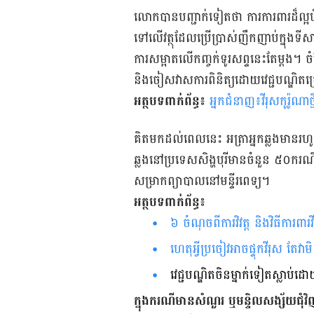
លោកបានបញ្ជាក់ទៀតថា ការការពារដ៏ល្អបំ
ទៅលើវត្ថុដែលប្រើប្រាស់ញឹកញាប់ក្នុងទីស
ការសម្អាត​លើកញ្ចក់ទូរសព្ទនេះតែម្ដង​។​
និងចៀសវាសការពិនិត្យដោយវេជ្ជបណ្ឌិតច្រើ
អត្ថបទពាក់ព័ន្ធ៖
អ្នកជំនាញ៖វីរុសកូរ៉ូណា
គិតមកដល់ពេលនេះ អត្រាអ្នកឆ្លងមានរហូ
ឆ្លងនៅប្រទេសសិង្ហបុរីមានចំនួន ៥០ករ
សម្រាកព្យាបាលនៅមន្ទីរពេទ្យ។
អត្ថបទពាក់ព័ន្ធ៖
៦ ​ចំណុចពីការវិវត្ត និងវិធីការពារវីរុ
ហេតុ​អ្វីប្រចៀវអាចផ្ទុកវីរុស តែ​វា​
វេជ្ជបណ្ឌិតចិនម្នាក់ទៀតស្លាប់ដោយធ្
ក្នុង​ករណី​មាន​សំណួរ ឬ​មន្ទិលសង្ស័យ​ជុំវិ