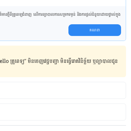
ាន​ថ្មី​ពី​គ្រូពេទ្យ​ជំនាញ លើ​ការ​ព្យា​បាល​ការសម្រក​ទម្ងន់ និងការផ្តល់ជំនួយដោយផ្ទាល់​ក្នុង​
គណនា
ូពេទ្យ” មិន​ចេញ​វេជ្ជបញ្ជា មិន​ធ្វើ​រោគវិនិច្ឆ័យ ឬ​ព្យាបាល​ជូន​
com/news/singapore/covid-19-coronavirus-hygiene-
oh-12430220?cid=FBcna