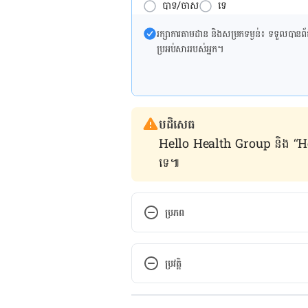
បាទ/ចាស
ទេ
រក្សា​ការ​តាមដាន និងសម្រក​ទម្ងន់៖ ទទួលបាន​ព័ត៌​ម
ប្រអប់​សារ​របស់​អ្នក។
បដិសេធ
Hello Health Group និង “Hello គ្រ
ទេ៕
ប្រភព
https://www.channelnewsasia.
clean-surfaces-handphones-m
ប្រវត្តិ
កំណែ​ប្រែបច្ចុប្បន្ន