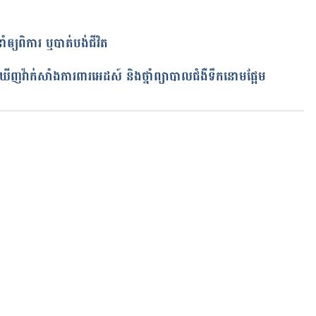
ាំឲ្យពិការ ឬបាត់បង់ជីវិត
ត
ើញវ៉ាក់សាំងការពារអេដស៍ និងថ្នាំព្យាបាលជំងឺទឹកនោមផ្អែម
កំពុងដំណើរការ...