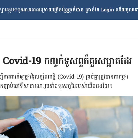
្សាអត្ថបទទុកអានពេលក្រោយ​ច្រើនប៉ុណ្ណាក៏បាន គ្រាន់តែ​ Login ហើយចូលទៅក
 Covid-19 កញ្ចក់ទូសព្ទក៏គួរ​សម្អាតដែរ
បីការពារកុំឲ្យឆ្លងវីរុសកូរ៉ូណាថ្មី​​ (Covid-19) គ្រប់គ្នាត្រូវមានការប្រុង
ល់​ញឹកញាប់នៅទីសាធារណៈរួមទាំងទូរសព្ទដៃរបស់​យើង​ផងដែរ។