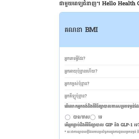
ជាមួយ​ពេទ្យ​ជំនាញ។ Hello Health Group
គណនា BMI
អ្នកភេទអ្វីដែរ?
អ្នកអាយុប៉ុន្មានហើយ?
អ្នកកម្ពស់ប៉ុន្មាន?
អ្នកគីឡូប៉ុន្មាន?
តើលោកអ្នកចង់ដឹង​ពីវិធីព្យាបាលការសម្រកទម្ងន់ដ
បាទ/ចាស
ទេ
តើអ្នកធ្លាប់ដឹងពីវិធីព្យាបាល GIP និង GLP-1 ទេ
* នេះ​ជា​ការ​ព្យា​បាល​ថ្មីដែល​​មាន​ប្រសិទ្ធ​ភាព​ក្នុង​ការ​ជួយ​សម្រក​ទម្ងន់ 