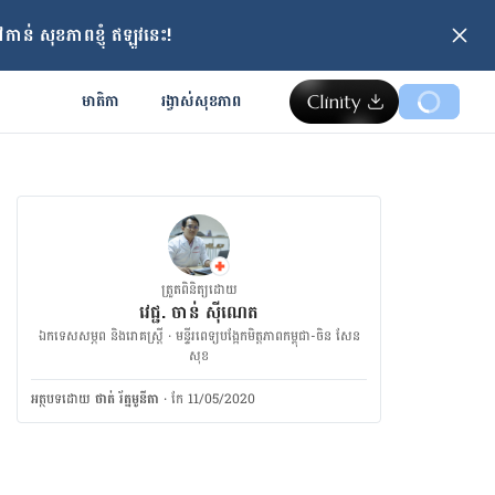
ាន់ សុខភាពខ្ញុំ ឥឡូវនេះ!
មាតិកា
រង្វាស់​សុខភាព
ត្រួតពិនិត្យដោយ
វេជ្ជ. ចាន់ ស៊ីណេត
ឯកទេសសម្ភព និងរោគស្ត្រី · ម​ន្ទីរពេទ្យបង្អែកមិត្តភាពកម្ពុជា-ចិន សែន
សុខ
អត្ថបទ​ដោយ
ថាត់ រ័ត្នមូនីតា
·
កែ 11/05/2020