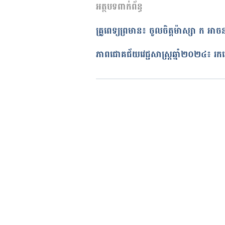
អត្ថបទពាក់ព័ន្ធ
11/05/2020
អត្ថបទ​ដោយ 
ថាត់ រ័ត្នមូនីតា
គ្រូពេទ្យព្រមាន៖ ចូលចិត្តម៉ាស្សា ក អាចន
ត្រួតពិនិត្យដោយ 
វេជ្ជ. ចាន់ ស៊ីណេ
បច្ចុប្បន្នភាពដោយ៖ 
ជីព ចិត្ត
ភាពជោគជ័យវេជ្ជសាស្ត្រឆ្នាំ២០២៤៖ រកឃ