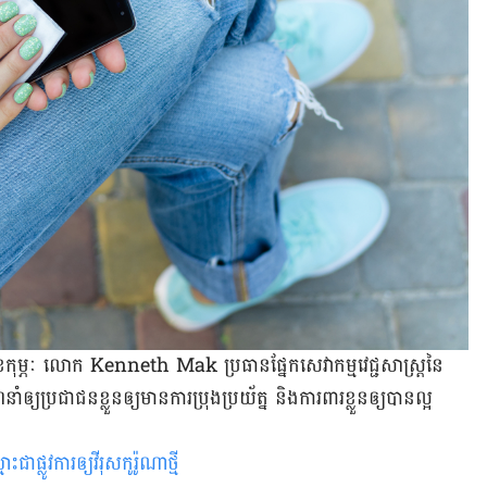
ខែកុម្ភៈ លោក Kenneth Mak ប្រធានផ្នែកសេវាកម្មវេជ្ជសាស្រ្តនៃ
ឲ្យប្រជាជនខ្លួនឲ្យមានការប្រុងប្រយ័ត្ន និងការពារខ្លួនឲ្យបានល្អ
ផ្លូវការឲ្យវីរុសកូរ៉ូណាថ្មី