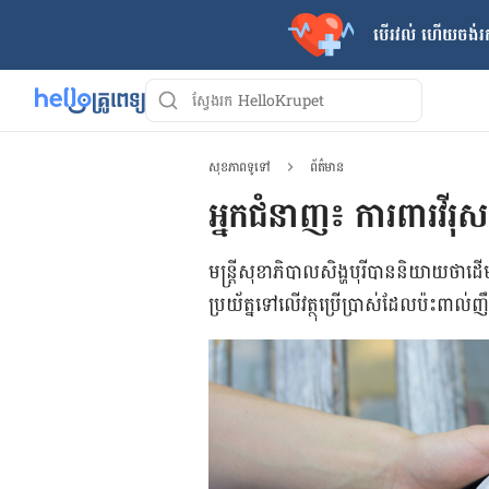
បើរវល់ ហើយចង់​រក
សុខភាពទូទៅ
ព័ត៌មាន
អ្នកជំនាញ៖ ការពារវីរុស
មន្ត្រី​សុខាភិបាល​សិង្ហបុរី​បាននិយាយថា​​ដើម្
ប្រយ័ត្នទៅលើវត្ថុប្រើប្រាស់ដែលប៉ះពា