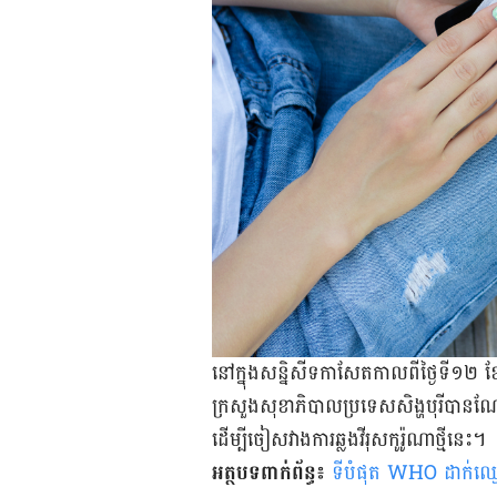
នៅក្នុងសន្និសីទកាសែតកាល​ពីថ្ងៃទី១២​ 
ក្រសួងសុខាភិបាលប្រទេសសិង្ហបុរីបានណែនាំ
ដើម្បីចៀសវាងការឆ្លងវីរុសកូរ៉ូណាថ្មី​នេះ។
អត្ថបទពាក់ព័ន្ធ៖
ទីបំផុត WHO ដាក់ឈ្មោះជា