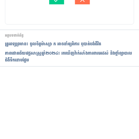
បច្ចុប្បន្នភាពដោយ៖ 
Solika
អត្ថបទពាក់ព័ន្ធ
គ្រូពេទ្យព្រមាន៖ ចូលចិត្តម៉ាស្សា ក អាចនាំឲ្យពិការ ឬបាត់បង់ជីវិត
ភាពជោគជ័យវេជ្ជសាស្ត្រឆ្នាំ២០២៤៖ រកឃើញវ៉ាក់សាំងការពារអេដស៍ និងថ្នាំព្យាបាល
ជំងឺទឹកនោមផ្អែម
កំពុងដំណើរការ...