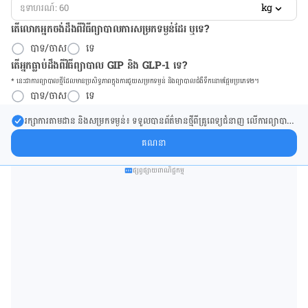
kg
តើលោកអ្នកចង់ដឹង​ពីវិធីព្យាបាលការសម្រកទម្ងន់ដែរ ឬទេ?
បាទ/ចាស
ទេ
តើអ្នកធ្លាប់ដឹងពីវិធីព្យាបាល GIP និង GLP-1 ទេ?
* នេះ​ជា​ការ​ព្យា​បាល​ថ្មីដែល​​មាន​ប្រសិទ្ធ​ភាព​ក្នុង​ការ​ជួយ​សម្រក​ទម្ងន់ និង​ព្យា​បាល​ជំ​ងឺ​ទឹក​នោម​ផ្អែម​ប្រភេទ២។
បាទ/ចាស
ទេ
រក្សា​ការ​តាមដាន និងសម្រក​ទម្ងន់៖ ទទួលបាន​ព័ត៌​មាន​ថ្មី​ពី​គ្រូពេទ្យ​ជំនាញ លើ​ការ​ព្យា​បាល​
ការសម្រក​ទម្ងន់ និងការផ្តល់ជំនួយដោយផ្ទាល់​ក្នុង​ប្រអប់​សារ​របស់​អ្នក។
គណនា
ផ្សព្វផ្សាយពាណិជ្ជកម្ម