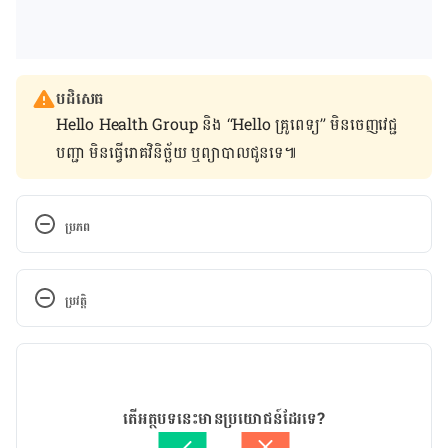
បដិសេធ
Hello Health Group និង “Hello គ្រូពេទ្យ” មិន​ចេញ​វេជ្ជ
បញ្ជា មិន​ធ្វើ​រោគវិនិច្ឆ័យ ឬ​ព្យាបាល​ជូន​ទេ៕
ប្រភព
https://www.who.int/news-room/fact-
sheets/detail/cancer-in-children
ប្រវត្តិ
កំណែ​ប្រែបច្ចុប្បន្ន
11/05/2020
អត្ថបទ​ដោយ 
ថាត់ រ័ត្នមូនីតា
តើអត្ថបទនេះមានប្រយោជន៍ដែរទេ?
ត្រួតពិនិត្យដោយ 
វេជ្ជ. ចាន់ ស៊ីណេត