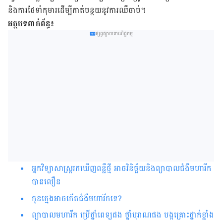
និងការថែទាំកុមារដើម្បីកាត់បន្ថយនូវការឈឹចាប់។
អត្ថបទពាក់ព័ន្ធ៖
ផ្សព្វផ្សាយពាណិជ្ជកម្ម
អ្នកវិទ្យាសាស្រ្តរកឃើញ​ពន្លឺថ្មី អាចវិនិច្ឆ័យនិង​ព្យាបាលជំងឺមហារីក
បានលឿន​
កូនក្មេងអាចកើតជំងឺមហារីកទេ?
ព្យាបាលមហារីក ប្រើថ្នាំពេទ្យផង ថ្នាំបុរាណផង បង្កគ្រោះថ្នាក់ខ្លាំង