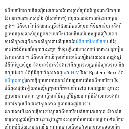
ជំងឺមហារីកអាចកើតឡើងដោយសារតែការផ្លាស់ប្តូរនៃហ្សែនកោសិកាមួយ
ដែលអាចលូតលាស់
ខ្លាំង (ដុំសាច់កាច) រហូត​​ដល់​រាង​កាយ​មិន​អាច​គ្រប់​
គ្រង។ ជំងឺមហារីកដែលភាគច្រើនដែលកើតលើកុមារ គឺមិនទាន់បានដឹងពី
ប្រភពច្បាស់លាស់ដូចប្រភេទមហារីកដែលកើតលើមនុស្សពេញវ័យទេ។
ការសិក្សាជាច្រើនបានសិក្សាទៅលើប្រភពនៃ
ជំងឺមហារីកលើកុមារ​
ប៉ុន្តែ
មានតែជំងឺមហារីកមួយចំនួនតូច គឺបង្កឡើងដោយសារបរិយាកាស ឬរបៀប
នៃការរស់នៅ។ ជំងឺមហារីកលើកុមារក៏អាចកើតឡើងដោយសារការឆ្លងនូវ
ជំងឺរ៉ាំរ៉ៃមួយចំនួន​ និងមានទំនាក់ទំនងទៅនឹងប្រទេសប្រាក់ចំណូលទាប និង
មធ្យមដែរ។ ជំងឺរ៉ាំរ៉ៃមួយចំនួនមានដូចជា
HIV
វីរុស​ Epstein-Barr និង
ជំងឺគ្រុនចាញ់
អាចធ្វើឲ្យកុមារមានហានិភ័យក្នុងការកើតជំងឺមហារីក។ រីឯ
ជំងឺឆ្លងផ្សេងទៀតអាចធ្វើឲ្យកុមារកើតមហារីកនៅពេលពេញវ័យ ដូចនេះ
ត្រូវមានការការពារ​ ឬការធ្វើការពិនិត្យ ឬវិនិច្ឆ័យរោគរ៉ាំរ៉ៃដែលអាចបង្កជា
មហារីកបានមិនថានៅកុមារភាព​ ឬពេលពេញវ័យទេ។
ដោយសារមិនអាចធ្វើការទប់ស្កាត់ជំងឺមហារីកនៅកុមារភាពបាន គឺមានតែ
យុទ្ធសាស្ត្រដើម្បីកាត់បន្ថយនូវបន្ទុកនេះសម្រាប់កុមារដោយផ្តោតទៅលើការ
ធ្វើរោគវិនិច្ឆ័យឲ្យបានលឿន ការព្យាបាលត្រឹមត្រូវទៅតាមប្រភេទមហារីក