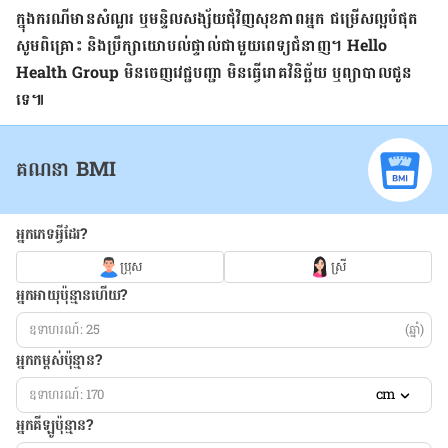
ក្នុង​ករណី​មាន​សំណួរ ឬ​មន្ទិលសង្ស័យ​ជុំវិញ​សុខភាព​អ្នក ជម្រើស​ល្អ​បំផុត
សូម​ពិគ្រោះ និង​ប្រឹក្សា​យោបល់​ផ្ទាល់​ជាមួយ​ពេទ្យ​ជំនាញ។ Hello
Health Group មិន​ចេញ​វេជ្ជបញ្ជា មិន​ធ្វើ​រោគវិនិច្ឆ័យ ឬ​ព្យាបាល​ជូន​
ទេ៕​
គណនា BMI
អ្នកភេទអ្វីដែរ?
ប្រុស
ស្រី
អ្នកអាយុប៉ុន្មានហើយ?
(ឆ្នាំ)
អ្នកកម្ពស់ប៉ុន្មាន?
cm
អ្នកគីឡូប៉ុន្មាន?