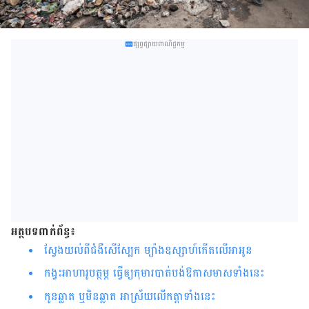
ផ្សព្វផ្សាយពាណិជ្ជកម្ម
អត្ថបទពាក់ព័ន្ធ៖
ស្វែងយល់ពីជំងឺសើ​ស្បែក ម្យ៉ាង​ឧស្សាហ៍​កើត​លើ​អាអូន
កង្វះអាហារូបត្ថម្ភ ធ្វើឲ្យកុមារបាត់បង់ឱកាសមាសទាំងនេះ
កូនឆ្លាត ឬមិនឆ្លាត អាស្រ័យលើកត្តាទាំងនេះ