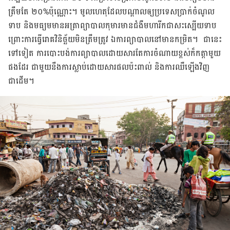
ត្រឹមតែ ២០%ប៉ុណ្ណោះ។ មូលហេតុដែលបណ្តាលឲ្យប្រទេសប្រាក់ចំណូល
ទាប និងមធ្យមមានអត្រាព្យាបាល​កុមារមានជំងឺមហារីកជាសះស្បើយ​ទាប
ព្រោះការធ្វើរោគវិនិច័្ឆយមិនត្រឹមត្រូវ ឯការព្យាបាលនៅមាន​កម្រិត​។ ជានេះ
ទៅទៀត​ ការបោះបង់ការព្យាបាលដោយសារតែការចំណាយខ្ពស់​ក៏​កត្តាមួយ
ផងដែរ ជាមួយ​នឹង​ការស្លាប់ដោយសារផលប៉ះពាល់ និងការឈឺឡើងវិញ
ជាដើម​។