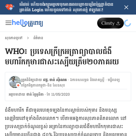
បើរវល់ ហើយចង់​រក្សាអត្ថបទទុកអានពេលក្រោយ​ច្រើនប៉ុណ្ណាក៏បាន
គ្រាន់តែ​ Login ហើយចូលទៅកាន់ សុខភាពខ្ញុំ ឥឡូវនេះ!
សុខភាពទូទៅ
ព័ត៌មាន
WHO៖ ប្រទេសក្រីក្រអត្រាព្យាបាលជំងឺ
មហារីក​កុមារជាសះស្បើយត្រឹម​២០ភាគរយ
ត្រួតពិនិត្យដោយ
វេជ្ជ. ចាន់ ស៊ីណេត
·
ឯកទេសសម្ភព និងរោគស្ត្រី
·
ម​ន្ទីរពេទ្យ
បង្អែកមិត្តភាពកម្ពុជា-ចិន សែនសុខ
អត្ថបទ​ដោយ
ថាត់ រ័ត្នមូនីតា
·
កែ 11/05/2020
ជំងឺមហារីក គឺជាមូលហេតុចម្បងនៃការស្លាប់របស់កុមារ​ និងមនុស្ស
ពេញវ័យនៅទូទាំងពិភពលោក។ បើ​តាម​អង្គការ​សុខភាពពិភព​លោក នៅ
ប្រទេសប្រាក់ចំណូលខ្ពស់ អត្រានៃការព្យា​បាលជំងឺមហារីកកុមារជាសះ
ស្បើយ​មានច្រើនជាង ៨០% រីឯប្រទេសប្រាក់ចំណូលទាប និងមធ្យមមាន