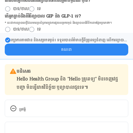
តើលោកអ្នកចង់ដឹង​ពីវិធីព្យាបាលការសម្រកទម្ងន់ដែរ ឬទេ?
បាទ/ចាស
ទេ
តើអ្នកធ្លាប់ដឹងពីវិធីព្យាបាល GIP និង GLP-1 ទេ?
* នេះ​ជា​ការ​ព្យា​បាល​ថ្មីដែល​​មាន​ប្រសិទ្ធ​ភាព​ក្នុង​ការ​ជួយ​សម្រក​ទម្ងន់ និង​ព្យា​បាល​ជំ​ងឺ​ទឹក​នោម​ផ្អែម​ប្រភេទ២។
បាទ/ចាស
ទេ
រក្សា​ការ​តាមដាន និងសម្រក​ទម្ងន់៖ ទទួលបាន​ព័ត៌​មាន​ថ្មី​ពី​គ្រូពេទ្យ​ជំនាញ លើ​ការ​ព្យា​បាល​
ការសម្រក​ទម្ងន់ និងការផ្តល់ជំនួយដោយផ្ទាល់​ក្នុង​ប្រអប់​សារ​របស់​អ្នក។
គណនា
បដិសេធ
Hello Health Group និង “Hello គ្រូពេទ្យ” មិន​ចេញ​វេជ្ជ
បញ្ជា មិន​ធ្វើ​រោគវិនិច្ឆ័យ ឬ​ព្យាបាល​ជូន​ទេ៕
ប្រវត្តិ
កំណែ​ប្រែបច្ចុប្បន្ន