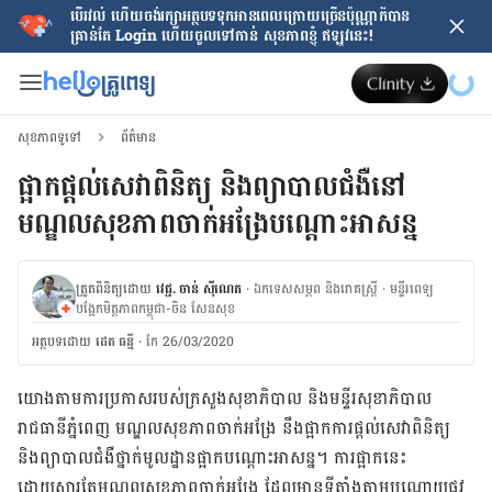
បើរវល់ ហើយចង់​រក្សាអត្ថបទទុកអានពេលក្រោយ​ច្រើនប៉ុណ្ណាក៏បាន
គ្រាន់តែ​ Login ហើយចូលទៅកាន់ សុខភាពខ្ញុំ ឥឡូវនេះ!
សុខភាពទូទៅ
ព័ត៌មាន
ផ្អាកផ្តល់សេវាពិនិត្យ និងព្យាបាលជំងឺនៅ
មណ្ឌលសុខភាពចាក់អង្រែបណ្តោះអាសន្ន
ត្រួតពិនិត្យដោយ
វេជ្ជ. ចាន់ ស៊ីណេត
·
ឯកទេសសម្ភព និងរោគស្ត្រី
·
ម​ន្ទីរពេទ្យ
បង្អែកមិត្តភាពកម្ពុជា-ចិន សែនសុខ
អត្ថបទ​ដោយ
ដេត ធន្នី
·
កែ 26/03/2020
យោង​តាម​ការ​ប្រកាស​របស់​ក្រសួង​សុខាភិបាល និង​មន្ទីរ​សុខាភិបាល​
រាជធានី​​ភ្នំពេញ មណ្ឌល​សុខភាព​ចាក់អង្រែ នឹង​ផ្អាក​ការ​ផ្តល់​សេវា​ពិនិត្យ
និង​ព្យាបាល​ជំងឺ​ថ្នាក់​មូលដ្ឋាន​ផ្អាក​បណ្តោះ​អាសន្ន។ ការ​ផ្អាក​នេះ
ដោយសារ​តែ​មណ្ឌល​សុខភាព​ចាក់​អង្រែ ដែល​មាន​ទីតាំង​តាម​បណ្តោយ​ផ្លូវ​