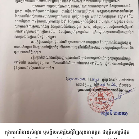
ក្នុង​ករណី​មាន​សំណួរ ឬ​មន្ទិលសង្ស័យ​ជុំវិញ​សុខភាព​អ្នក ជម្រើស​ល្អ​បំផុត