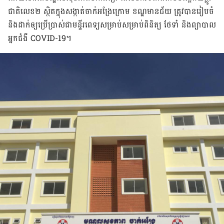
ជាតិ​លេខ២ ស្ថិត​ក្នុង​សង្កាត់​ចាក់​អង្រែ​ក្រោម ខណ្ឌមានជ័យ ត្រូវ​បាន​រៀប​ចំ
និង​ដាក់​ឲ្យ​ប្រើប្រាស់​ជា​មន្ទីរពេទ្យ​សម្រាប់​សម្រាប់​ពិនិត្យ ថែទាំ និង​ព្យាបាល​
អ្នក​ជំងឺ COVID-19។