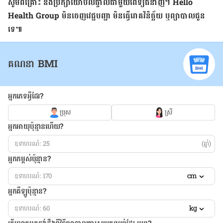
សូម​ពិគ្រោះ និង​ប្រឹក្សា​យោបល់​ផ្ទាល់​ជាមួយ​ពេទ្យ​ជំនាញ។ Hello
Health Group មិន​ចេញ​វេជ្ជបញ្ជា មិន​ធ្វើ​រោគវិនិច្ឆ័យ ឬ​ព្យាបាល​ជូន​
ទេ៕
គណនា BMI
អ្នកភេទអ្វីដែរ?
ប្រុស
ស្រី
អ្នកអាយុប៉ុន្មានហើយ?
(ឆ្នាំ)
អ្នកកម្ពស់ប៉ុន្មាន?
cm
អ្នកគីឡូប៉ុន្មាន?
kg