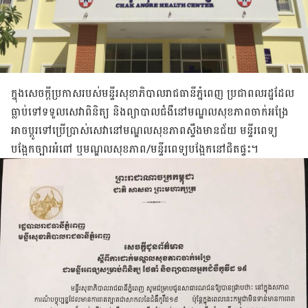
ក្នុង​សេចក្តី​ប្រកាស​របស់​មន្ទីរ​សុខាភិបាល​រាជធានី​ភ្នំពេញ ប្រជាពលរដ្ឋ​ដែល​
ធ្លាប់​ទៅ​ទទួល​សេវា​ពិនិត្យ និង​ព្យាបាល​ជំងឺ​នៅ​មណ្ឌល​សុខភាព​ចាក់​អង្រែ
អាច​ប្តូរ​ទៅ​ប្រើ​ប្រាស់​សេវា​នៅ​មណ្ឌល​សុខភាព​ស្ទឹង​មាន​ជ័យ មន្ទីរពេទ្យ​
បង្អែក​ច្បារ​អំពៅ ឬ​មណ្ឌល​សុខភាព/មន្ទីរពេទ្យ​បង្អែក​នៅ​ជិត​ផ្ទះ។