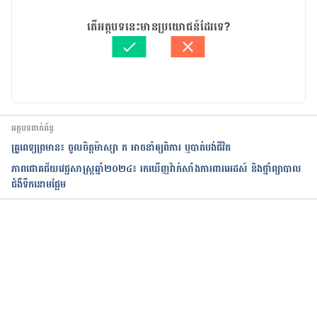
26/03/2020
អត្ថបទ​ដោយ 
ដេត ធន្នី
តើអត្ថបទនេះមានប្រយោជន៍ដែរទេ?
ត្រួតពិនិត្យដោយ 
វេជ្ជ. ចាន់ ស៊ីណេត
បច្ចុប្បន្នភាពដោយ៖ 
ជីព ចិត្ត
អត្ថបទពាក់ព័ន្ធ
គ្រូពេទ្យព្រមាន៖ ចូលចិត្តម៉ាស្សា ក អាចនាំឲ្យពិការ ឬបាត់បង់ជីវិត
ភាពជោគជ័យវេជ្ជសាស្ត្រឆ្នាំ២០២៤៖ រកឃើញវ៉ាក់សាំងការពារអេដស៍ និងថ្នាំព្យាបាល
ជំងឺទឹកនោមផ្អែម
កំពុងដំណើរការ...