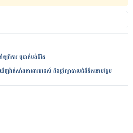
ាំឲ្យពិការ ឬបាត់បង់ជីវិត
ត
ើញវ៉ាក់សាំងការពារអេដស៍ និងថ្នាំព្យាបាលជំងឺទឹកនោមផ្អែម
កំពុងដំណើរការ...