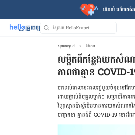
បើរវល់ ហើយចង់​រក
សុខភាពទូទៅ
ព័ត៌មាន
លម្អិតពីកន្លែងយកសំណាក
ភាពថាគ្មាន COVID-1
មក​ទល់​ពេល​នេះ​ពលរដ្ឋ​មួយ​ចំនួន​នៅ​តែ​មាន
ដោយ​ផ្ទាល់​ពី​បុគ្គល​ម្នាក់ៗ សម្រាប់​វិភាគ​រក
វិទ្យាស្ថាន​ប៉ាស្ទ័រ​មិន​មាន​ការ​យក​សំណាក​
បញ្ជាក់​ថា គ្មាន​ជំងឺ COVID-19 នោះ​ដែ