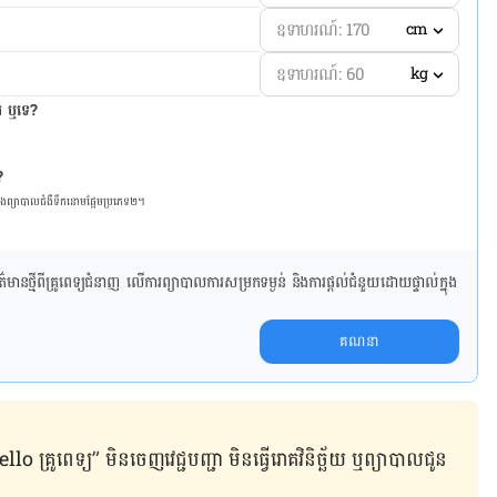
cm
kg
ែរ ឬទេ?
?
និង​ព្យា​បាល​ជំ​ងឺ​ទឹក​នោម​ផ្អែម​ប្រភេទ២។
ាន​ថ្មី​ពី​គ្រូពេទ្យ​ជំនាញ លើ​ការ​ព្យា​បាល​ការសម្រក​ទម្ងន់ និងការផ្តល់ជំនួយដោយផ្ទាល់​ក្នុង​
គណនា
ូពេទ្យ” មិន​ចេញ​វេជ្ជបញ្ជា មិន​ធ្វើ​រោគវិនិច្ឆ័យ ឬ​ព្យាបាល​ជូន​