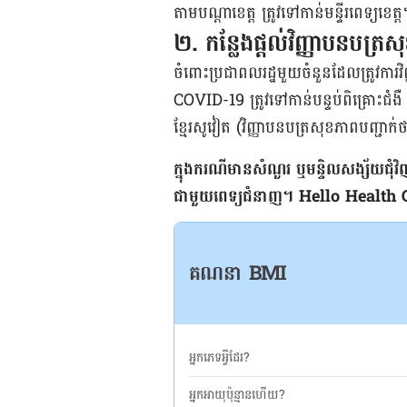
តាម​បណ្តា​ខេត្ត ត្រូវ​ទៅ​កាន់​មន្ទីរពេទ្
២. កន្លែង​ផ្តល់​វិញ្ញាបនបត្រ​
ចំពោះ​ប្រជាពលរដ្ឋ​មួយ​ចំនួន​ដែល​ត្រូវ​ការ​
COVID-19 ត្រូវ​ទៅ​កាន់​បន្ទប់​ពិគ្រោះ​ជំងឺ 
ខ្មែរ​សូវៀត (វិញ្ញាបនបត្រ​សុខភាព​បញ្ជាក
ក្នុង​ករណី​មាន​សំណួរ ឬ​មន្ទិលសង្ស័យ​ជុំវិ
ជាមួយ​ពេទ្យ​ជំនាញ។ Hello Health Group
គណនា BMI
អ្នកភេទអ្វីដែរ?
អ្នកអាយុប៉ុន្មានហើយ?