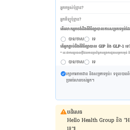
អ្នកកម្ពស់ប៉ុន្មាន?
អ្នកគីឡូប៉ុន្មាន?
តើលោកអ្នកចង់ដឹង​ពីវិធីព្យាបាលការសម្រកទម្ងន់ដ
បាទ/ចាស
ទេ
តើអ្នកធ្លាប់ដឹងពីវិធីព្យាបាល GIP និង GLP-1 ទេ
* នេះ​ជា​ការ​ព្យា​បាល​ថ្មីដែល​​មាន​ប្រសិទ្ធ​ភាព​ក្នុង​ការ​ជួយ​សម្រក​ទម្ងន់ 
បាទ/ចាស
ទេ
រក្សា​ការ​តាមដាន និងសម្រក​ទម្ងន់៖ ទទួលបាន​ព័ត៌​ម
ប្រអប់​សារ​របស់​អ្នក។
បដិសេធ
Hello Health Group និង “Hello គ្រ
ទេ៕