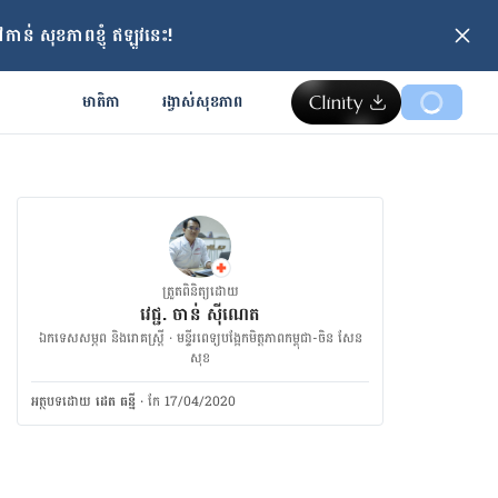
ាន់ សុខភាពខ្ញុំ ឥឡូវនេះ!
មាតិកា
រង្វាស់​សុខភាព
ត្រួតពិនិត្យដោយ
វេជ្ជ. ចាន់ ស៊ីណេត
ឯកទេសសម្ភព និងរោគស្ត្រី · ម​ន្ទីរពេទ្យបង្អែកមិត្តភាពកម្ពុជា-ចិន សែន
សុខ
អត្ថបទ​ដោយ
ដេត ធន្នី
·
កែ 17/04/2020