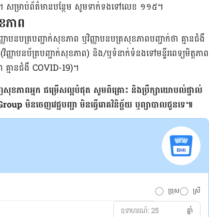
យ​ខេត្ត។ សម្រាប់​ព័ត៌មាន​បន្ថែម សូម​ទាក់ទង​ទៅ​លេខ ១១៥។
សុខភាព
វិញ្ញាបនបត្រ​បញ្ជាក់​សុខភាព ឬ​វិញ្ញាបនបត្រ​សុខភាព​បញ្ជាក់​ថា គ្មាន​ជំងឺ
(វិញ្ញាបនប័ត្រ​បញ្ជាក់​សុខភាព) និង/ឬ​ទំនាក់​ទំនង​ទៅ​មន្ទីរពេទ្យ​មិត្តភាព​
់​ថា គ្មាន​ជំងឺ COVID-19)។
ញ​សុខភាព​អ្នក ជម្រើស​ល្អ​បំផុត សូម​ពិគ្រោះ និង​ប្រឹក្សា​យោបល់​ផ្ទាល់​
 មិន​ចេញ​វេជ្ជបញ្ជា មិន​ធ្វើ​រោគវិនិច្ឆ័យ ឬ​ព្យាបាល​ជូន​ទេ៕
ប្រុស
ស្រី
ឆ្នាំ