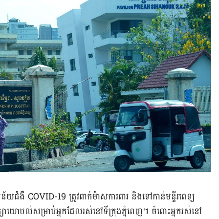
័យ​ជំងឺ COVID-19 ត្រូវ​ពាក់​ម៉ាស​ការពារ និង​ទៅ​កាន់​មន្ទីរពេទ្យ​
្រឹក្សា​យោបល់​សម្រាប់​អ្នក​ដែល​រស់នៅ​ទីក្រុង​ភ្នំពេញ។ ចំពោះ​អ្នក​រស់​នៅ​