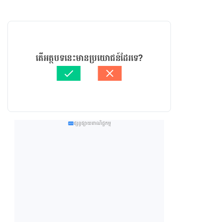
តើអត្ថបទនេះមានប្រយោជន៍ដែរទេ?
ផ្សព្វផ្សាយពាណិជ្ជកម្ម