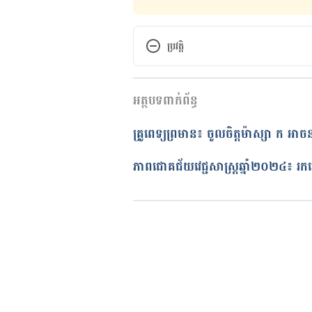
ប្រវត្តិ
កំណែ​ប្រែបច្ចុប្បន្ន
អត្ថបទពាក់ព័ន្ធ
17/04/2020
អត្ថបទ​ដោយ 
ដេត ធន្នី
គ្រូពេទ្យព្រមាន៖ ចូលចិត្តម៉ាស្សា ក អាចន
ត្រួតពិនិត្យដោយ 
វេជ្ជ. ចាន់ ស៊ីណេ
បច្ចុប្បន្នភាពដោយ៖ 
ជីព ចិត្ត
ភាពជោគជ័យវេជ្ជសាស្ត្រឆ្នាំ២០២៤៖ រកឃ