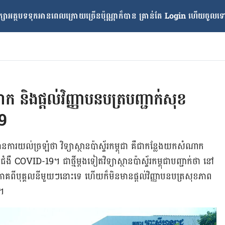
្សាអត្ថបទទុកអានពេលក្រោយ​ច្រើនប៉ុណ្ណាក៏បាន គ្រាន់តែ​ Login ហើយចូលទៅក
 និងផ្តល់វិញ្ញាបនបត្របញ្ជាក់សុខ
9
​ការ​យល់​ច្រឡំ​ថា វិទ្យាស្ថានប៉ាស្ទ័រកម្ពុជា គឺ​ជា​កន្លែង​យកសំណាក​
​ជំងឺ COVID-19។ ជា​ថ្មី​ម្តង​ទៀត​វិទ្យាស្ថាន​ប៉ាស្ទ័រកម្ពុជា​​បញ្ជាក់​ថា នៅ​
វិភាគ​ពី​បុគ្គល​នីមួយៗ​នោះ​ទេ ហើយ​ក៏​មិន​មាន​ផ្តល់​វិញ្ញាបនបត្រ​សុខភាព​
រ។