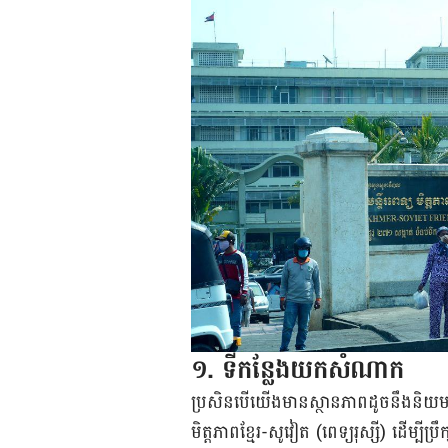
១. ទី​កន្លែង​យក​សំណាក
ប្រសិន​បើ​យើង​មាន​ស្ថានភាព​ដូច​នឹង​និយមន
មិត្តភាព​ខ្មែរ-សូវៀត (ពេទ្យ​រុស្សី) ដើម្បី​ប