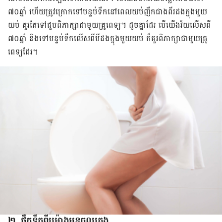
៧០​ឆ្នាំ ហើយ​ត្រូវ​ក្រោក​ទៅ​បន្ទប់​ទឹក​នៅ​ពេល​យប់​ញឹក​ជាង​ពីរ​ដង​ក្នុង​មួយ​
យប់ គួរ​តែ​ទៅ​ជួប​ពិភាក្សា​ជាមួយ​គ្រូ​ពេទ្យ​។ ដូច​គ្នា​ដែរ បើ​យើង​វ័យ​លើស​ពី​
៧០​ឆ្នាំ និង​ទៅ​បន្ទប់​ទឹក​លើស​ពី​បី​ដង​ក្នុង​មួយ​យប់ ក៏​គួរ​ពិភាក្សា​ជាមួយ​គ្រូ
ពេទ្យ​ដែរ​។
​​​​​​​២. ផឹក​ទឹក​ពីរ​ម៉ោង​មុន​ចូលគេង​​