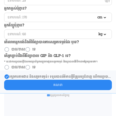
(ឆ្នាំ)
អ្នកកម្ពស់ប៉ុន្មាន?
cm
អ្នកគីឡូប៉ុន្មាន?
kg
តើលោកអ្នកចង់ដឹង​ពីវិធីព្យាបាលការសម្រកទម្ងន់ដែរ ឬទេ?
បាទ/ចាស
ទេ
តើអ្នកធ្លាប់ដឹងពីវិធីព្យាបាល GIP និង GLP-1 ទេ?
* នេះ​ជា​ការ​ព្យា​បាល​ថ្មីដែល​​មាន​ប្រសិទ្ធ​ភាព​ក្នុង​ការ​ជួយ​សម្រក​ទម្ងន់ និង​ព្យា​បាល​ជំ​ងឺ​ទឹក​នោម​ផ្អែម​ប្រភេទ២។
បាទ/ចាស
ទេ
រក្សា​ការ​តាមដាន និងសម្រក​ទម្ងន់៖ ទទួលបាន​ព័ត៌​មាន​ថ្មី​ពី​គ្រូពេទ្យ​ជំនាញ លើ​ការ​ព្យា​បាល​
ការសម្រក​ទម្ងន់ និងការផ្តល់ជំនួយដោយផ្ទាល់​ក្នុង​ប្រអប់​សារ​របស់​អ្នក។
គណនា
ផ្សព្វផ្សាយពាណិជ្ជកម្ម