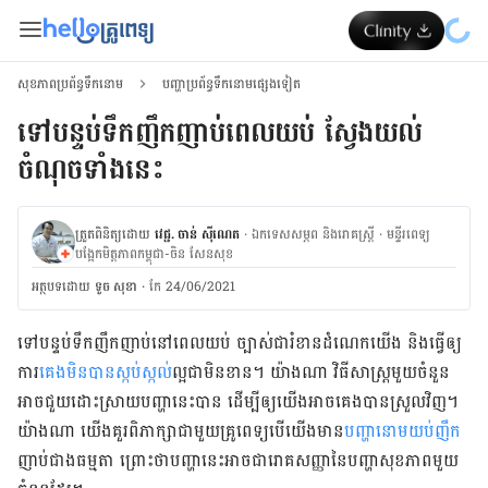
សុខភាពប្រព័ន្ធទឹកនោម
បញ្ហាប្រព័ន្ធទឹកនោមផ្សេងទៀត
ទៅបន្ទប់ទឹកញឹកញាប់ពេល​យប់ ស្វែងយល់
ចំណុចទាំងនេះ
ត្រួតពិនិត្យដោយ
វេជ្ជ. ចាន់ ស៊ីណេត
·
ឯកទេសសម្ភព និងរោគស្ត្រី
·
ម​ន្ទីរពេទ្យ
បង្អែកមិត្តភាពកម្ពុជា-ចិន សែនសុខ
អត្ថបទ​ដោយ
ទូច សុខា
·
កែ 24/06/2021
ទៅ​បន្ទប់​ទឹក​ញឹក​ញាប់​​នៅ​ពេល​យប់​ ច្បាស់​ជា​រំខាន​ដំណេក​យើង និង​ធ្វើ​ឲ្យ​
ការ​
គេង​មិន​បាន​ស្កប់​ស្កល់
​ល្អ​ជា​មិន​ខាន។ យ៉ាងណា វិធី​សាស្ត្រ​មួយ​ចំនួន
អាច​ជួយ​ដោះ​ស្រាយ​បញ្ហា​នេះ​បាន ដើម្បី​ឲ្យ​យើង​អាច​គេង​បាន​ស្រួល​វិញ​​។
យ៉ាងណា យើង​គួរ​ពិភាក្សា​ជាមួយ​គ្រូពេទ្យ​បើ​យើង​មាន​
បញ្ហា​នោម​យប់​ញឹក
ញាប់​ជាង​ធម្មតា ព្រោះ​ថា​បញ្ហា​នេះ​អាច​ជា​រោគ​សញ្ញា​នៃ​បញ្ហា​សុខ​ភាព​មួយ​