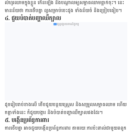
លំហូរឈាម​ក្នុង​ខ្លួន កើនឡើង និង​បណ្ដាល​ឲ្យ​សម្ពាធឈាមធ្លាក់ចុះ។ នេះ
មានន័យ​ថា ការថើបគ្នា ល្អសម្រាប់​បេះដូង ទាំង​ន័យ​ចំ និង​ប្រៀបធៀប។
៤. ជួយបំបាត់​បញ្ហា​ឈឺក្បាល
ផ្សព្វផ្សាយពាណិជ្ជកម្ម
ដូចរៀបរាប់​ខាងលើ ថើបជួយ​បន្ថយ​ស្ត្រេស និង​សម្រួល​សម្ពាធឈាម ហើយ​
កត្ដា​ទាំង​នេះ ក៏​ជួយ​បង្ការ និង​បំបាត់​បញ្ហា​ឈឺក្បាល​ផងដែរ។
៥. បង្កើន​ប្រព័ន្ធ​ការពារ
ការថើបគ្នា អាច​ជួយបង្កើន​ប្រព័ន្ធ​ការពារ តាមរយៈ​ការប៉ះពាល់​ជាមួយ​ពពួក