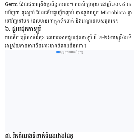
Germ ដែល​ជួយ​ពង្រឹង​ប្រព័ន្ធ​ការពារ។ ការសិក្សា​មួយ នៅ​ឆ្នាំ​២០១៤ រក
ឃើញ​ថា គូស្នេហ៍ ដែល​ថើបគ្នា​ញឹកញាប់ បាន​ឆ្លង​ពពួក Microbiota គ្នា​
ទៅវិញទៅ​មក ដែល​មាន​នៅក្នុង​ទឹកមាត់ និង​អណ្ដាត​របស់​ពួកគេ។
៦. ជួយដុត​កាឡូរី
ការថើប ប្រើសាច់ដុំមុខ ដោយវាអាច​ជួយ​ដុត​កាឡូរី ពី ២-២៦​កាឡូរី/នាទី
អាស្រ័យ​តាម​ការថើប​នោះ​មាន​ចំណង់ប៉ុនណា។
ផ្សព្វផ្សាយពាណិជ្ជកម្ម
៧. រឹតចំណងទំនាក់ទំនងរវាងដៃគូ