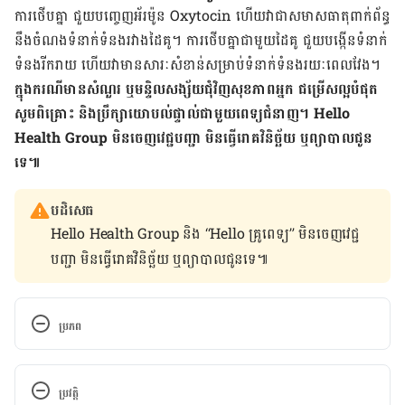
ការថើបគ្នា ជួយបញ្ចេញ​អ័រម៉ូន Oxytocin ហើយ​វាជា​សមាសធាតុ​ពាក់ព័ន្ធ​
នឹង​ចំណង​ទំនាក់ទំនង​រវាង​ដៃគូ។ ការថើបគ្នា​ជាមួយ​ដៃគូ ជួយ​បង្កើន​ទំនាក់
ទំនង​រីករាយ ហើយ​វាមាន​សារៈសំខាន់​សម្រាប់​ទំនាក់ទំនង​រយៈពេល​វែង។
ក្នុង​ករណី​មាន​សំណួរ ឬ​មន្ទិល​សង្ស័យ​ជុំវិញ​សុខភាព​អ្នក ជម្រើស​ល្អ​បំផុត
សូម​ពិគ្រោះ និង​ប្រឹក្សា​យោបល់​ផ្ទាល់​ជាមួយ​ពេទ្យ​ជំនាញ។ Hello
Health Group មិន​ចេញ​វេជ្ជបញ្ជា មិន​ធ្វើ​រោគវិ​និច្ឆ័យ ឬ​ព្យាបាល​ជូន​
ទេ៕
បដិសេធ
Hello Health Group និង “Hello គ្រូពេទ្យ” មិន​ចេញ​វេជ្ជ
បញ្ជា មិន​ធ្វើ​រោគវិនិច្ឆ័យ ឬ​ព្យាបាល​ជូន​ទេ៕
ប្រភព
https://www.healthline.com/health/benefits-of-
kissing
ប្រវត្តិ