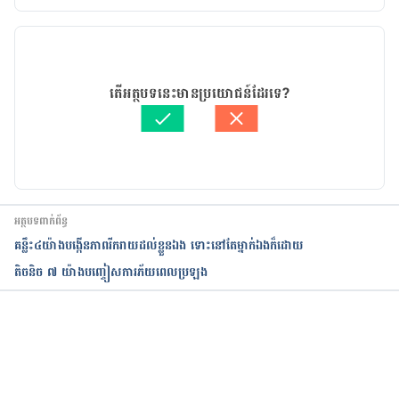
កំណែ​ប្រែបច្ចុប្បន្ន
31/10/2019
អត្ថបទ​ដោយ 
គីង ច័ន្ទវាសនា​
តើអត្ថបទនេះមានប្រយោជន៍ដែរទេ?
ត្រួតពិនិត្យដោយ
ដេត ធន្នី
បច្ចុប្បន្នភាពដោយ៖ 
ដេត ធន្នី
អត្ថបទពាក់ព័ន្ធ
គន្លឹះ៤យ៉ាងបង្កើនភាពរីករាយដល់ខ្លួនឯង ទោះនៅតែម្នាក់ឯងក៏ដោយ​​​​​​​​​​​​​​​​​​​​​​​​​​​​​​​​​
តិចនិច ៧ យ៉ាងបញ្ចៀសការភ័យពេលប្រឡង
កំពុងដំណើរការ...