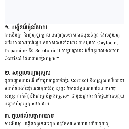
១. បង្កើនអ័រម៉ូនរីករាយ
ការថើបគ្នា ជំរុញឲ្យ​ខួរក្បាល បញ្ចេញ​សមាសធាតុ​មួយចំនួន ដែល​ជួយឲ្យ​
យើង​មានអារម្មណ៍​ល្អ។ សមាសធាតុ​ទាំងនោះ មានដូចជា Oxytocin,
Dopamine និង Serotonin។ ជាមួយ​គ្នានេះ វាក៏បន្ថយ​សមាសធាតុ
Cortisol ដែលជា​អ័រម៉ូន​ស្ត្រេស។
២. សម្រួល​បញ្ហាស្ត្រេស
ដូចបញ្ជាក់ខាងលើ ថើបជួយ​បន្ថយ​អ័រម៉ូន Cortisol និង​ស្ត្រេស ហើយ​វាជា​
ទំនាក់ទំនង​ប៉ះផ្ទាល់​ជាមួយ​ដៃគូ ដូច្នេះ វាមាន​ឥទ្ធិពល​លើ​ដំណើការ​ចិត្ត
សាស្ត្រ ពាក់ព័ន្ធ​នឹងការ​គ្រប់គ្រង​ស្ត្រេស។ ជាមួយ​គ្នានេះ វាក៏​ជួយ​កាត់បន្ថយ​
បញ្ហា​ថប់បារម្ភ​បាន​ផងដែរ។
៣. ជួយ​ដល់សម្ពាធឈាម
ការថើបគ្នា បង្កើន​ចង្វាក់បេះដូង ពង្រីក​សរសៃឈាម ហើយ​ជួយឲ្យ​​