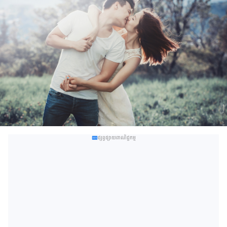
ផ្សព្វផ្សាយពាណិជ្ជកម្ម