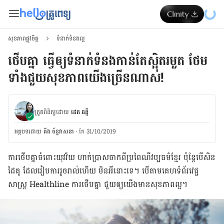
សុខភាពផ្លូវចិត្ត
ទំនាក់ទំនងល្អ
ថើបគ្នា ធ្វើឲ្យទំនាក់ទំនងកាន់តែស្អិតរមួត ថែម
ទាំងជួយសុខភាពយើងច្រើនណាស់!
ត្រួតពិនិត្យដោយ
ដេត ធន្នី
អត្ថបទ​ដោយ
គីង ច័ន្ទវាសនា​
·
កែ 31/10/2019
ការថើបគ្នា​ចំពោះ​យុវវ័យ ហាក់ប្រាសចាកពីប្រពៃណីវប្បធម៌ខ្មែរ ប៉ុន្ដែបើសិន​
ដៃគូ ដែលរៀបការ​រួចរាល់​ហើយ មិនអី​នោះទេ។ បើតាម​គេហទំព័រ​វេជ្ជ
សាស្ត្រ Healthline ការថើបគ្នា ជួយ​ឲ្យ​យើង​មាន​សុខភាព​ល្អ។