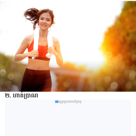
២. ហាត់​ប្រាណ​
ផ្សព្វផ្សាយពាណិជ្ជកម្ម