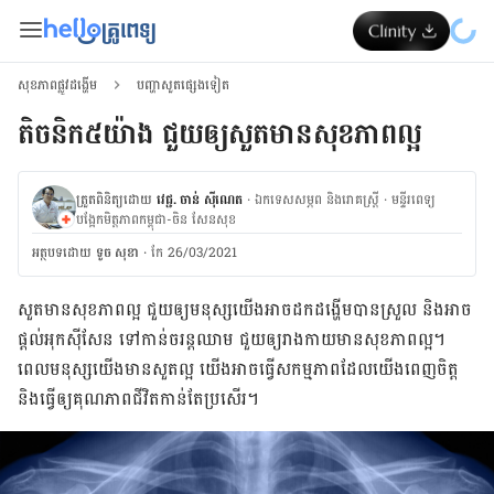
សុខភាពផ្លូវដង្ហើម
បញ្ហាសួតផ្សេងទៀត
តិចនិក៥យ៉ាង ជួយឲ្យ​សួតមាន​សុខភាពល្អ
ត្រួតពិនិត្យដោយ
វេជ្ជ. ចាន់ ស៊ីណេត
·
ឯកទេសសម្ភព និងរោគស្ត្រី
·
ម​ន្ទីរពេទ្យ
បង្អែកមិត្តភាពកម្ពុជា-ចិន សែនសុខ
អត្ថបទ​ដោយ
ទូច សុខា
·
កែ 26/03/2021
សួត​មាន​សុខ​ភាព​ល្អ ជួយ​ឲ្យ​មនុស្ស​យើង​អាច​ដក​ដង្ហើម​បាន​ស្រួល​ និង​អាច​
ផ្ដល់​អុកស៊ី​សែន ទៅ​កាន់​ចរន្ត​ឈាម ជួយ​ឲ្យ​រាង​កាយ​មាន​សុខ​ភាព​ល្អ​។​
ពេល​មនុស្ស​យើង​មាន​សួត​ល្អ យើង​អាច​ធ្វើ​សកម្មភាព​ដែល​យើង​ពេញ​ចិត្ត
និង​ធ្វើ​ឲ្យ​គុណ​ភាព​ជីវិត​កាន់​តែ​ប្រសើរ​។