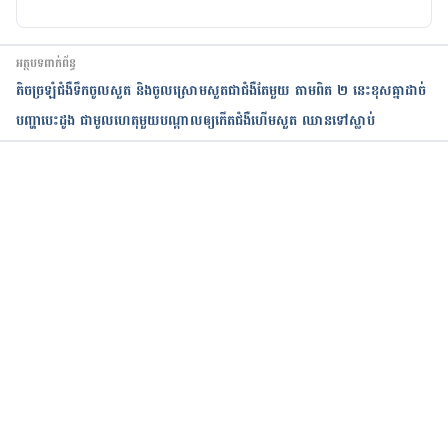
អត្ថបទពាក់ព័ន្ធ
តិចច្រឡំជំងឺទឹកចូលសួត និងចូលស្រោមសួតជាជំងឺតែមួយ តាមពិត ២ នេះខុសគ្នាដាច់
បញ្ហាបេះដូង ជាមូលហេតុមួយបណ្ដាលឲ្យកើតជំងឺហើមសួត ឈានទៅស្លាប់
កំពុងដំណើរការ...