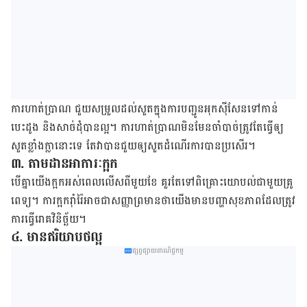
ការ​ហាត់​ប្រាណ​ ជួយ​សម្រួល​ដល់​សួត​ក្នុង​ការ​បញ្ជូន​អុកស៊ីសែន​ទៅ​កាន់​
បេះដូង និង​សាច់​ដុំ​បាន​ល្អ​។ ការ​ហាត់​ប្រាណ​មិន​មែន​ចាំ​បាច់​ត្រូវ​តែ​ធ្វើ​ឲ្យ​
សួត​ខ្លាំង​ក្លា​នោះ​ទេ តែ​វា​បាន​ជួយ​ឲ្យ​សួតដំណើរ​ការ​បាន​ប្រសើរ​។
៣. តាម​ដាន​អាការៈ​ក្អក​
បើ​គ្នា​យើង​ក្អក​អស់​ពេល​លើស​ពី​មួយ​ខែ គួរ​តែ​ទៅ​ពិគ្រោះ​យោបល់​ជាមួយ​គ្រូ
ពេទ្យ​។ ការ​ក្អក​រ៉ាំរ៉ៃ​អាច​ជា​សញ្ញា​ព្រមាន​ថា​យើង​មាន​បញ្ហា​សុខ​ភាព​ដែល​ត្រូវ​
ការ​ធ្វើ​រោគ​វិនិច្ឆ័យ​។
៤. មាន​ឥរិយាបថ​ល្អ
ផ្សព្វផ្សាយពាណិជ្ជកម្ម