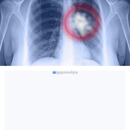
ផ្សព្វផ្សាយពាណិជ្ជកម្ម