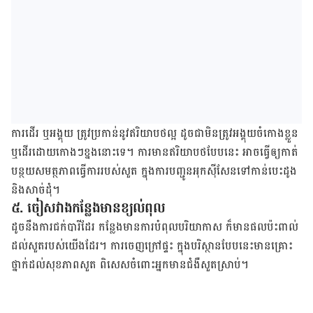
ការ​ដើរ ឬ​អង្គុយ ត្រូវ​ប្រ​កាន់​នូ​វ​ឥរិយាបថ​ល្អ​ ដូច​ជា​មិន​ត្រូវ​អង្គុយ​ចំកោង​ខ្លួន
ឬ​ដើរ​ដោយ​កោងៗ​ខ្នង​នោះ​ទេ​។ ការ​មាន​ឥរិយាបថ​បែប​នេះ អាច​ធ្វើ​ឲ្យ​កាត់​
បន្ថយ​សមត្ថ​ភាព​ធ្វើ​ការ​របស់​សួត ក្នុង​ការ​បញ្ជូន​អុកស៊ីសែន​ទៅ​កាន់​បេះដូង
និង​សាច់ដុំ​។
៥. ចៀស​វាង​កន្លែង​មាន​ខ្យល់​ពុល
ដូច​នឹង​ការ​ជក់​បារី​ដែរ កន្លែង​មាន​ការ​បំពុល​បរិយាកាស ក៏​មាន​ផល​ប៉ះពាល់​
ដល់​សួត​របស់​យើង​ដែរ​។ ការ​ចេញ​ក្រៅ​ផ្ទះ ក្នុង​បរិស្ថាន​បែប​នេះ​មាន​គ្រោះ​
ថ្នាក់​ដល់​សុខ​ភាព​សួត ពិសេស​ចំពោះ​អ្នក​មាន​ជំងឺសួត​ស្រាប់​។