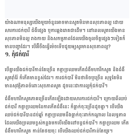
យ៉ាង​ណា​មនុស្ស​យើង​មួយ​ចំនួន​អាច​មាន​សួត​មិន​មាន​សុខ​ភាព​ល្អ ដោយ​
សារ​ការ​ជក់បារី ជំងឺ​ផ្សេង ឬ​ការ​ឆ្លង​រោគ​ជា​ដើម​។ នៅ​ពេល​សួត​យើង​មាន​
សុខ​ភាព​មិន​ល្អ រាង​កាយ និង​សកម្មភាព​ដែល​យើង​ចូល​ចិត្ត​ផ្សេងៗ​ទៀត​ក៏​
មាន​បញ្ហា​ដែរ​។ បើ​អ៊ី​ចឹង​ធ្វើ​ម៉េច​ទើប​ជួយ​ឲ្យ​សួរ​មាន​សុខ​ភាព​ល្អ?​
​១.​ កុំ​ជក់​បារី​
បើ​គ្នា​យើង​ជក់​បារី​កាន់​តែ​ច្រើន កត្តា​ប្រ​ឈម​កើត​ជំងឺ​មហារីក​សួត និង​ជំងឺ​
សួត​រ៉ាំរ៉ៃ ក៏​កើត​មាន​ខ្ពស់​ដែរ​។ ការ​ជក់​បារី មិន​ថា​តិច​ឬ​ច្រើន សុទ្ធ​តែ​មិន​
មាន​សុវត្ថិ​ភាព​ចំពោះ​សុខ​ភាព​សួត ដូច​នេះ​ជា​ការ​ល្អ​កុំ​ជក់​បារី​។
ជំងឺ​មហារីក​សួត​ភាគ​ច្រើន​កើត​ឡើង​ដោយ​សារ​ការ​ជក់​បារី​។ ក្រោយ​ពី​ឈប់​
ជក់​បារី កត្តា​ប្រឈម​នៃ​ការ​កើត​ជំងឺ​នេះ ក៏​ធ្លាក់​ចុះ​ច្រើន​ដូច​គ្នា​។ បើ​យើង​
ឈប់​ជក់​បារី​បាន​ដប់​ឆ្នាំ កត្តា​ប្រឈម​នឹង​ធ្លាក់​ចុះ​ពាក់​កណ្ដាល នៃ​លទ្ធភាព​
ដែល​យើង​ប្រឈម​ខ្ពស់​កន្លង​មក​បើ​យើង​នៅ​បន្ត​ជក់​បារី​។ កត្តា​ប្រ​ឈម​ កើ​ត​
ជំងឺ​មហារីក​សួត កាន់​តែ​ថយ​ចុះ បើ​យើង​ឈប់​ជក់​បារី​កាន់​តែ​យូរ​។​