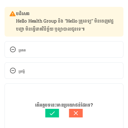
បដិសេធ
Hello Health Group និង “Hello គ្រូពេទ្យ” មិន​ចេញ​វេជ្ជ
បញ្ជា មិន​ធ្វើ​រោគវិនិច្ឆ័យ ឬ​ព្យាបាល​ជូន​ទេ៕
ប្រភព
https://www.muhealth.org/our-stories/5-tips-
good-lung-health
ប្រវត្តិ
https://www.healthline.com/health/how-to-
កំណែ​ប្រែបច្ចុប្បន្ន
increase-lung-capacity
26/03/2021
អត្ថបទ​ដោយ 
ទូច សុខា
តើអត្ថបទនេះមានប្រយោជន៍ដែរទេ?
ត្រួតពិនិត្យដោយ 
វេជ្ជ. ចាន់ ស៊ីណេត
បច្ចុប្បន្នភាពដោយ៖ 
ទូច សុខា