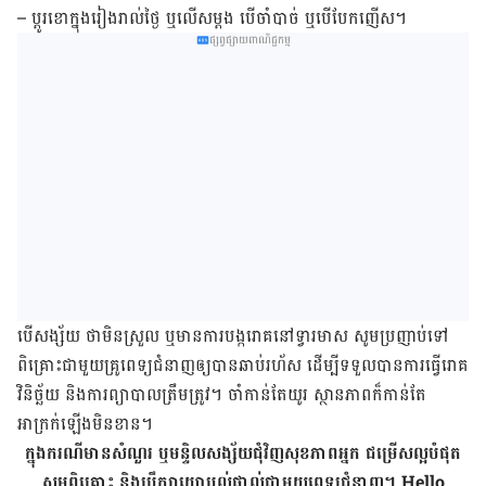
– ប្ដូរខោក្នុងរៀងរាល់ថ្ងៃ ឬលើសម្ដង បើចាំបាច់ ឬបើបែកញើស។
ផ្សព្វផ្សាយពាណិជ្ជកម្ម
បើសង្ស័យ ថាមិនស្រួល ឬមានការបង្ករោគនៅទ្វារមាស សូមប្រញាប់ទៅ
ពិគ្រោះជាមួយគ្រូពេទ្យជំនាញឲ្យបានឆាប់រហ័ស ដើម្បីទទួលបានការធ្វើរោគ
វិនិច្ឆ័យ និងការព្យាបាលត្រឹមត្រូវ។ ចាំកាន់តែយូរ ស្ថានភាពក៏កាន់តែ
អាក្រក់ឡើងមិនខាន។
ក្នុង​ករណី​មាន​សំណួរ ឬ​មន្ទិលសង្ស័យ​ជុំវិញ​សុខភាព​អ្នក ជម្រើស​ល្អ​បំផុត​
សូម​ពិគ្រោះ និង​ប្រឹក្សា​យោបល់​ផ្ទាល់​ជាមួយ​ពេទ្យ​ជំនាញ។
Hello