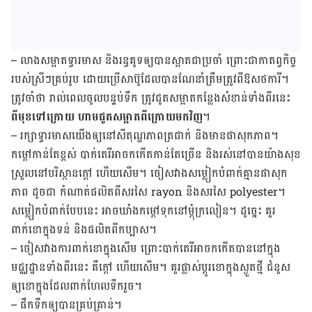
– លាងសម្អាតទ្វារមាស និងរន្ធគូទឲ្យបានស្អាតជាប្រចាំ ព្រោះជាកាតព្វកិច្ច
របស់ស្រីៗគ្រប់រូប ដោយប្រើសាប៊ូដែលបានណែនាំត្រឹមត្រូវពីឱសថការី។
ត្រូវចាំថា រាល់ពេលចូលបន្ទប់ទឹក ត្រូវជូតសម្អាតកន្លែងសំខាន់ទាំងពីរនេះ
ពីមុខទៅក្រោយ ហាមជូតសម្អាតពីក្រោយមកវិញ
។
– រក្សាទ្វារមាសយើងឲ្យនៅសីតុណ្ហភាពត្រជាក់ និងមានផាសុកភាព។
កម្ដៅកាន់តែខ្ពស់ បាក់តេរីអាចកកើតកាន់តែច្រើន និងរស់នៅបានយ៉ាងសុខ
ស្រួលនៅបរិស្ថានក្ដៅ ហើយសើម។ ចៀសវាងសម្លៀកបំពាក់គ្មានផាសុក
ភាព ដូចជា កំណាត់ផលិតពីសរសៃ rayon និងសរសៃ polyester។
សម្លៀកបំពាក់បែបនេះ អាចឃាំងកម្ដៅទុកនៅម្ដុំក្រលៀន។ ដូច្នេះ គួរ
ពាក់ខោក្នុងទន់ និងផលិតពីកប្បាស។
– ចៀសវាងការពាក់ខោក្នុងសើម ព្រោះបាក់តេរីអាចកកើតបាននៅក្នុង
មជ្ឈដ្ឋានទាំងពីរនេះ គឺក្ដៅ ហើយសើម។ គួរផ្លាស់ប្ដូរខោក្នុងស្ងួតថ្មី ជំនួស
ឲ្យខោក្នុងដែលពាក់ហែលទឹករួច។
– ផឹកទឹកឲ្យបានគ្រប់គ្រាន់។