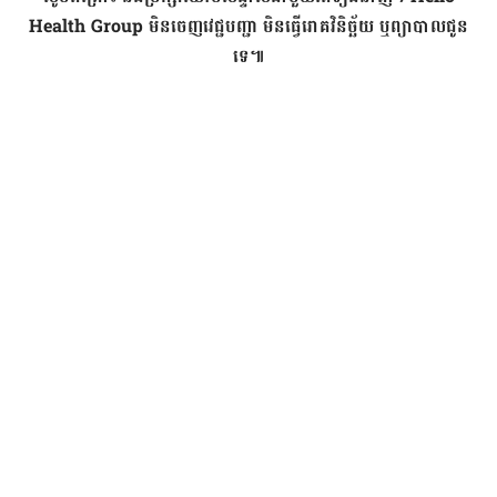
Health Group
មិន​ចេញ​វេជ្ជបញ្ជា មិន​ធ្វើ​រោគ​វិនិច្ឆ័យ ឬ​​ព្យាបាល​ជូន​
ទេ៕