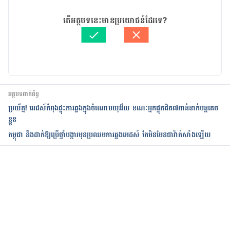
https://www.womenshealth.gov/publications/our-
02/03/2019
publications/fact-sheet/vaginal-yeast-
អត្ថបទ​ដោយ 
យ៉ានណែត​ នីគែល
តើអត្ថបទនេះមានប្រយោជន៍ដែរទេ?
infections.html Accessed December 18, 2016
ត្រួតពិនិត្យដោយ 
វេជ្ជ. ចាន់ ស៊ីណេត
បច្ចុប្បន្នភាពដោយ៖ 
Ly Sophat
Bacterial Vaginosis 
kidshealth.org/en/teens/bv.html Accessed 
December 18, 2016
អត្ថបទពាក់ព័ន្ធ
ប្រយ័ត្ន! អេដស៍កំពុងផ្ទុះការឆ្លងក្នុងចំណោមយុវវ័យ ខណៈអ្នកផ្ទុកជិត៧ពាន់នាក់បន្តគេច
ខ្លួន
កម្ពុជា នឹងដាក់ឱ្យប្រើថ្នាំបង្ការមុនប្រឈមការឆ្លងអេដស៍ តែមិនមែនជាវ៉ាក់សាំងឡើយ
កំពុងដំណើរការ...