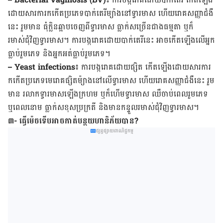
ដោយសារការកកើតប្រភេទបាក់តេរីម្យ៉ាងនៅទ្វារមាស ហើយរោគសញ្ញាជំងឺ
នេះ រួមមាន ធុំក្លិនឆ្អាបចេញពីទ្វារមាស ធ្លាក់សច្រើនជាងធម្មតា ឬក៏
រមាស់ជុំវិញទ្វារមាស។ ការបង្ករោគដោយបាក់តេរីនេះ អាចកើតឡើងលើអ្នក
ធ្លាប់រួមភេទ និងអ្នកអត់ធ្លាប់រួមភេទ។
– Yeast infections៖
ការបង្ករោគដោយផ្សិត កើតឡើងដោយសារការ
កកើតប្រភេទមេរោគផ្សិតម៉្យាងនៅលើទ្វារមាស ហើយរោគសញ្ញាជំងឺនេះ រួម
មាន រលាកទ្វារមាសឡើងក្រហម ឬក៏ហើមទ្វារមាស ឈឺចាប់ពេលរួមភេទ
ឬពេលនោម ធ្លាក់សខុសប្រក្រតី និងមានកន្ទួលរមាស់ជុំវិញទ្វារមាស។
៣- ធ្វើម៉េចទើបអាចកាត់បន្ថយហានិភ័យបាន?
ផ្សព្វផ្សាយពាណិជ្ជកម្ម