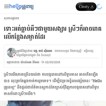
សុខភាពផ្លូវភេទ
ទោះអត់​ធ្លាប់​អីៗ​ជាមួយ​សង្សារ ស្រីៗក៏​អាច​រោគ​
លើកន្លែងសម្ងាត់​ដែរ
ត្រួតពិនិត្យដោយ
វេជ្ជ. ចាន់ ស៊ីណេត
·
ឯកទេសសម្ភព និងរោគស្ត្រី
·
ម​ន្ទីរពេទ្យ
បង្អែកមិត្តភាពកម្ពុជា-ចិន សែនសុខ
អត្ថបទ​ដោយ
យ៉ានណែត​ នីគែល
·
កែ 02/03/2019
ស្រីៗ​យើងភាគច្រើនយល់ថា ការបង្ករោគនៅលើទ្វារមាស អាចកើតឡើង
បាន លុះត្រាតែឆ្លងកាត់ការរួមភេទ។ ដើម្បីជម្រះមន្ទិលសង្ស័យនេះ “Hello
គ្រូពេទ្យ” នឹងផ្ដល់ជាព័ត៌មានឲ្យកាន់តែច្បាស់ជុំវិញការបង្ករោគនៅលើទ្វារ
មាសចំពោះស្រីៗយើង។