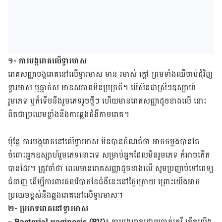
១- ការបង្ករោគលើទ្វារមាស
រោគសញ្ញា​បង្ករោគនៅលើទ្វារមាស មាន រមាស់ ក្ដៅ ព្រមទាំងឈឺចាប់ជុំវិញ
ទ្វារមាស ឬធ្លាក់ស មានសភាពមិនប្រក្រតី។ បើសិនជាស្រីៗឧស្សាហ៍
រួមភេទ ឬក៏ទើបនឹងរួមភេទរួចថ្មីៗ ហើយមានរោគសញ្ញាដូចខាងលើ នោះ
ពិតជាប្រឈមខ្លាំងនឹងការឆ្លងជំងឺកាមរោគ។
ប៉ុន្តែ ការបង្ករោគនៅលើទ្វារមាស មិនបានកំណត់ថា អាចចម្លងបានតែ
ចំពោះអ្នកឧស្សាហ៍រួមភេទនោះទេ សម្រាប់អ្នកដែលមិនរួមភេទ ក៏អាចកើត
បានដែរ។ ត្រូវចាំថា ពេលមានរោគសញ្ញាដូចខាងលើ សូមប្រញាប់ទៅពេទ្យ
ជំនាញ ដើម្បីការពារ​ផល​វិបាកនៃជំងឺនេះនៅថ្ងៃក្រោយ ព្រោះយើងអាច
ប្រឈមខ្ពស់នឹងឆ្លងរោគនៅលើទ្វារមាស។
២- ប្រភេទរោគនៅទ្វារមាស
– Bacterial vaginosis (BV)៖
ការបង្ករោគដោយបាក់តេរី កើតឡើង