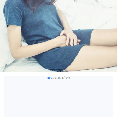
ផ្សព្វផ្សាយពាណិជ្ជកម្ម