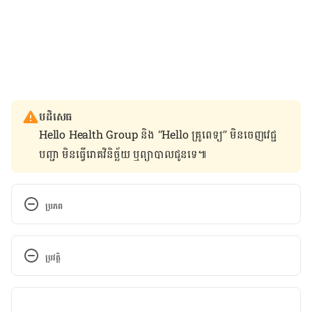
បដិសេធ
Hello Health Group និង “Hello គ្រូពេទ្យ” មិន​ចេញ​វេជ្ជ
បញ្ជា មិន​ធ្វើ​រោគវិនិច្ឆ័យ ឬ​ព្យាបាល​ជូន​ទេ៕
ប្រភព
Vaginal infections 
https://www.girlshealth.gov/body/reproductive/in
ប្រវត្តិ
fections.html Accessed December 18, 2016
កំណែ​ប្រែបច្ចុប្បន្ន
Vaginal yeast infection 