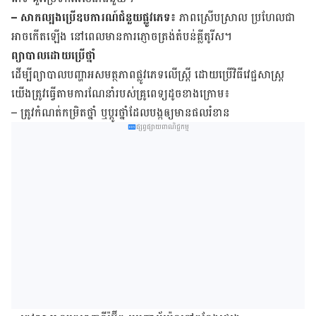
– សាក​ល្បង​ប្រើ​ឧបការណ៍​ជំនួយផ្លូវភេទ៖
ភាព​ស្រើប​ស្រាល ​ប្រហែល​ជា​
អាច​កើត​ឡើង​ នៅ​ពេល​មានការភ្ញោច​​ត្រង់​តំបន់​គ្លីតូរីស។
ព្យាបាលដោយ​ប្រើ​ថ្នាំ
ដើម្បី​ព្យាបាល​បញ្ហា​អសមត្ថភាព​ផ្លូវ​ភេទលើស្ត្រី ដោយ​ប្រើ​វិធី​វេជ្ជ​សាស្ត្រ
យើង​ត្រូវ​ធ្វើ​តាម​ការ​ណែនាំ​របស់​គ្រូពេទ្យ​ដូច​ខាង​ក្រោម៖
– ត្រូវ​កំណត់​កម្រិត​ថ្នាំ ឬ​ប្តូរ​ថ្នាំ​ដែល​បង្ក​ឲ្យ​មាន​ផល​រំខាន
ផ្សព្វផ្សាយពាណិជ្ជកម្ម