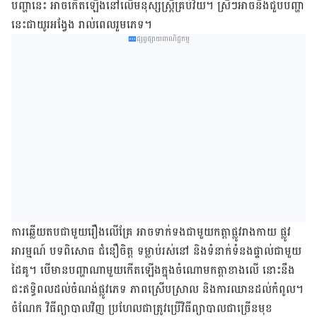
បញ្ហា​នេះ​ អាច​កើត​ឡើង​នៅ​លើ​មនុស្ស​ស្ត្រីគ្រប់​វ័យ។ ស្រីៗ​អាច​នឹង​ជួប​បញ្ហា​
នេះ​ជា​យូរ​អង្វែង ​រាល់​ពេលរួម​ភេទ។
ផ្សព្វផ្សាយពាណិជ្ជកម្ម
ការ​ឆ្លើយ​តប​ជាមួយ​​រឿង​លើ​គ្រែ​ អាច​ទាក់​ទង​ជាមួយ​កត្តា​ផ្លូវ​រាង​កាយ ផ្លូវ​
អារម្មណ៍ បទ​ពិសោធ ជំនឿចិត្ត ទម្លាប់​​រស់​នៅ និង​ទំនាក់​ទំនងផ្ទាល់​ជា​មួយ​
ដៃ​គូ។ បើ​មាន​បញ្ហា​ណា​មួយ​កើត​ឡើង​ក្នុង​ចំណោម​កត្តា​​ខាង​លើ នោះ​​នឹង​
ជះ​ឥទ្ធិពល​ដល់​ចំណង់​ផ្លូវ​ភេទ ភាព​ស្រើប​ស្រាល និង​ការ​ឈាន​ដល់​កំពូល​។
ចំណែក វិធី​​ព្យាបាល​វិញ ប្រហែល​ជា​ត្រូវ​ប្រើ​វិធី​ព្យាបាល​ជា​ច្រើន​មុខ