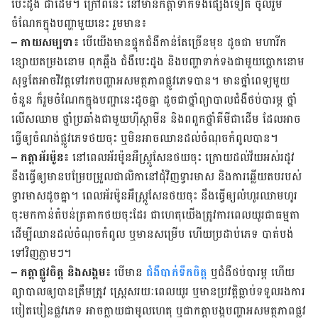
បេះដូង ជាដើម។ ក្រៅ​ពី​នេះ​ នៅ​មាន​កត្តា​ទាក់​ទង​​ផ្សេង​ទៀត​ ចូល​រួម​
ចំណែក​ក្នុងបញ្ហា​មួយ​នេះ រួម​មាន៖
– កាយសម្បទា៖
បើ​យើង​​មាន​ផ្ទុក​ជំងឺ​កាន់​តែ​ច្រើន​មុខ ដូចជា​ ​មហារីក
ខ្សោយ​តម្រង​នោម ពុក​ឆ្អឹង ជំងឺ​បេះ​ដូង​ និង​បញ្ហា​ទាក់​ទង​ជាមួយ​ប្លោក​នោម
សុទ្ធ​តែ​អាច​​វិវត្ដ​ទៅ​រក​បញ្ហា​អសមត្ថភាព​ផ្លូវ​ភេទ​បាន។ មាន​ថ្នាំ​ពេទ្យ​មួយ​
ចំនួន ​ក៏​រួម​ចំណែក​ក្នុង​បញ្ហា​នេះ​ដូច​គ្នា​ ​ដូច​ជា​ថ្នាំ​​ព្យាបាល​ជំងឺ​ថប់​បារម្ភ ថ្នាំ​
លើសឈាម ថ្នាំ​ប្រឆាំង​ជាមួយ​ហ៊ីស្តាមីន និង​ពពួក​ថ្នាំ​គីមីជាដើម ដែល​អាច​
ធ្វើ​ឲ្យ​ចំណង់​​ផ្លូវ​ភេទ​ថយ​ចុះ ឬ​មិន​អាច​ឈាន​ដល់​ចំណុច​កំពូល​បាន។​
– កត្តាអ័រម៉ូន៖
នៅ​ពេល​អ័រម៉ូន​អឺស្ត្រូសែន​ថយ​ចុះ ក្រោយ​​ដល់​វ័យ​អស់​រដូវ
នឹង​ធ្វើ​ឲ្យ​មាន​បម្រែ​បម្រួល​ជាលិកា​នៅ​ជុំ​វិញ​ទ្វារមាស និង​ការ​ឆ្លើយ​តប​របស់​
ទ្វារ​មាស​ដូច​គ្នា។ ពេល​អ័រម៉ូន​អឺស្ត្រូសែន​ថយ​ចុះ នឹង​ធ្វើ​ឲ្យ​លំហូរ​ឈាម​ហូរ​
ចុះ​មក​កាន់​តំបន់​ត្រគាក​ថយ​ចុះដែរ ជា​ហេតុ​យើង​ត្រូវ​ការ​ពេល​យូរ​ជា​ធម្មតា​
ដើម្បី​ឈាន​ដល់​ចំណុច​កំពូល ឬ​មាន​សម្រើប ហើយ​ប្រដាប់​ភេទ បាត់​បង់​
ទៅ​វិញ​ភ្លាមៗ។
– កត្តា​ផ្លូវចិត្ត និង​​សង្គម៖
​បើមាន
​​ជំងឺ​បាក់​ទឹក​ចិត្ត​
ឬ​ជំងឺ​ថប់​បារម្ភ​ ហើយ​
ព្យាបាល​ឲ្យ​បាន​ត្រឹម​ត្រូវ ​ស្ត្រេសរយៈ​​ពេល​យូរ ឬ​មាន​ប្រវត្ដិ​ធ្លាប់​ទទួល​រង​ការ​
បៀត​បៀន​ផ្លូវ​ភេទ ​អាច​ក្លាយ​ជាមូល​ហេតុ ឬជា​កត្តា​បង្ក​បញ្ហា​អសមត្ថភាព​ផ្លូវ​