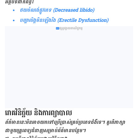
អត្ថបទ​ពាក់ព័ន្ធ៖
ថយ​ចំណង់​ផ្លូវភេទ (Decreased libido)
បញ្ហាលិង្គមិនឡើងរឹង (Erectile Dysfunction)
ផ្សព្វផ្សាយពាណិជ្ជកម្ម
រោគវិនិច្ឆ័យ និង​ការ​ព្យាបាល
ព័ត៌មាននេះមិនអាចយកទៅប្រើប្រាស់គ្រប់ប្រភេទជំងឺទេ។ គួរពិភាក្សា
ជាមួយគ្រូពេទ្យជំនាញសម្រាប់ព័ត៌មានបន្ថែម។