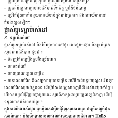
– ត្រូវ​ព្យាបាល​ក្រពេញ​ទីរ៉ូ​អ៊ីត ឬ​បញ្ហា​អ័រម៉ូន​នៅ​កន្លែង​ផ្សេង
– ត្រួត​ពិនិត្យ​ការ​ព្យាបាល​ជំងឺ​បាក់​ទឹក​ចិត្ត ឬ​ជំងឺ​ថប់​បារម្ភ
– ប្រើ​វិធី​ជួយ​កាត់​បន្ថយ​ការ​ឈឺ​ចាប់​ក្នុង​អាង​ត្រគាក និង​ការ​ឈឺ​ចាប់​នៅ​
តំបន់​ផ្សេង​ទៀត។
ផ្លាស់ប្តូរទម្លាប់រស់នៅ
៩- ទម្លាប់រស់នៅ
ផ្លាស់ប្តូរទម្លាប់រស់នៅ និងវិធីព្យាបាលនៅផ្ទះ អាចជួយបង្ការ និងគ្រប់គ្រង
ស្ថានភាពជំងឺបាន ដូចជា៖
– មិន​ត្រូវ​ផឹកគ្រឿង​ស្រវឹង​ច្រើន​ពេក
– ហាម​ជក់​បារី
– ហាត់​ប្រាណ​ឲ្យ​បាន​ច្រើន
– មាន​ពេល​លំហែ និង​សម្រាក​ឲ្យ​បាន​ច្រើន រក​​វិធី​កាត់​បន្ថយ​ស្ត្រេស និង​ទុក​
ពេល​លំហែ​សម្រាប់​ខ្លួន​ឯង ​ដើម្បី​បំបាត់​ស្រ្តេស​ចេញ​ពី​ជីវិត​រស់​នៅ​ប្រចាំ​ថ្ងៃ។
​បើ​មាន​ចម្ងល់​ជុំ​វិញ​បញ្ហា​មួយ​នេះ សូម​​ពិភាក្សា​ជាមួយ​គ្រូពេទ្យ​ជំនាញ ដើម្បី​
ទទួល​បាន​ព័ត៌​មានបន្ថែម។
ក្នុង​ករណី​មាន​សំណួរ ​ឬ​មន្ទិល​​សង្ស័យ​ជុំវិញ​សុខភាព​អ្នក​ ជម្រើស​ល្អ​បំផុត ​​
សូម​ពិគ្រោះ​​ និង​ប្រឹក្សា​យោបល់​ផ្ទាល់​ជាមួយ​គ្រូពេទ្យ​ជំនាញ​។ ​Hello