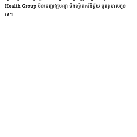
Health Group មិន​ចេញ​វេជ្ជ​បញ្ជា មិន​ធ្វើ​រោគ​វិនិច្ឆ័យ​ ឬព្យាបាល​ជូន​
ទេ៕