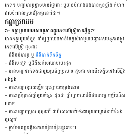
ភេទ។ បញ្ហា​បារម្ភ​ខ្លាច​មាន​ផ្ទៃ​ពោះ ឬ​មាន​បំណង​ចង់​បាន​កូន​ខ្លាំង ​ក៏​មាន​
ផល​ប៉ះ​ពាល់​ស្រដៀង​គ្នានេះ​ដែរ។
កត្តាប្រឈម
៦- ​កត្តាប្រឈម​អសមត្ថភាព​ផ្លូវ​ភេទលើ​ស្ត្រី​មាន​អ្វី​ខ្លះ?
មាន​កត្តា​មួយ​ចំនួន​ នាំ​​ឲ្យ​ប្រឈម​កាន់​តែ​ខ្ពស់​ជាមួយ​បញ្ហា​អសមត្ថភាព​ផ្លូវ​
ភេទលើ​ស្ត្រី ដូច​ជា៖
– ជំងឺ​ថប់​បារម្ភ ឬ ​
ជំងឺ​បាក់​ទឹក​ចិត្ត
– ជំងឺ​បេះ​ដូង ឬ​ជំងឺសរសៃ​ឈាមបេះដូង
– មាន​បញ្ហា​ទាក់​ទង​ជាមួយ​ប្រព័ន្ធ​ប្រសាទ ដូចជា មាន​ប៉ះ​ទង្គិច​ទៅ​លើ​ឆ្អឹង​
កង​ខ្នង
– មាន​បញ្ហា​ខ្សោយ​ថ្លើម ឬ​ខ្សោយ​តម្រង​នោម
– មាន​ប្រើ​ប្រាស់​ថ្នាំ​មួយ​ចំនួន ​ដូច​ជា ថ្នាំ​ព្យាបាល​ជំងឺ​ថប់​បារម្ភ ឬ​ថ្នាំលើស​​
ឈាម
– មាន​បញ្ហា​ស្រ្តេស​ ឬ​ស្មារតី ជា​ពិសេស​ទាក់​ទង​ជាមួយ​បញ្ហា​ទំនាក់​ទំនង​
គូស្នេហ៍
– ធ្លាប់​មាន​ប្រវត្ដិ​រង​ការ​បៀត​បៀន​ផ្លូវ​ភេទ។