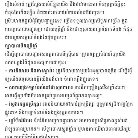
រឿង​សំខាន់ ​ត្រូវ​ស្វែង​យល់ពី​ខ្លួនយើង​ ​ដឹង​ថា​វា​មាន​ភាព​មិន​ប្រក្រតី​អ្វី​ខ្លះ​
កំពុង​តែ​កើត​ឡើង ​ពិត​ជា​ប៉ះ​ពាល់​ដល់​ការ​រស់​នៅ​​ដែរ​ឬទេ។
ស្រីៗ​មាន​កង្វល់​ជុំវិញ​បញ្ហា​ផ្លូវ​ភេទ ច្រើន​ទទួល​បាន​ប្រសិទ្ធ​ភាព​ច្រើន ក្នុង​
ការ​ព្យាបាល​បញ្ចូល​គ្នា​ ដោយ​ប្រើ​ថ្នាំ និង​ដោះ​ស្រាយ​បញ្ហា​ទំនាក់​ទំនង​ ក៏​ដូច​
ជា​បញ្ហា​អារម្មណ៍​កំពុង​តែ​ជួប​ប្រទះ។
ព្យាបាលមិនប្រើថ្នាំ
ដើម្បី​ព្យាបាល​បញ្ហា​អសមត្ថភាពលើស្ត្រី​​បាន​ គ្រូពេទ្យ​ត្រូវ​ណែ​នាំ​ឲ្យ​យើង​
សាក​ល្បង​វិធី​ដូចខាងក្រោយជាមុន៖
– ការ​និយាយ​ និង​ការ​ស្ដាប់៖
ត្រូវ​និយាយ​ជាមួយ​ដៃ​គូ​ឲ្យ​បាន​ច្រើន ដើម្បី​​ធ្វើ​
ឲ្យ​យើង​ទទួល​បាន​អ្វី​យើង​​ចង់​បាន ​ចំពោះ​រឿង​ផ្លូវ​ភេទ។
– សាក​ល្បង​ទម្លាប់​រស់​នៅ​​ផា​សុកភាព៖
ការផឹក​​គ្រឿង​ស្រវឹង​ច្រើន​ពេក
អាច​ធ្វើ​ឲ្យ​យើង​មិន​អាច​គ្រប់​គ្រង​អារម្មណ៍​ផ្លូវ​ភេទ​បាន​ល្អ។
– ស្វែង​រក​អ្នកប្រឹក្សា៖
​អាច​និយាយ​ទៅ​កាន់​អ្នក​ប្រឹក្សា ឬ​គ្រូពេទ្យ​ជំនាញ​​ផ្នែក​
ផ្លូវ​ភេទ និង​បញ្ហា​ទំនាក់​ទំនង​ក្នុង​គ្រួសារ​បាន។
– ប្រើ​ទឹក​រំអិល៖
ទឹក​រំអិល​សម្រាប់​ទ្វារមាស​ អាច​មាន​ប្រសិទ្ធ​ភាព​ខ្ពស់​នៅ​
អំឡុង​ពេល​រួម​ភេទ។ បើ​ទ្វារ​មាសស្ងួតខ្លាំង ឬ​មាន​ការ​ឈឺ​ចាប់​ពេលយើងរួម​
ភេទ គួរ​ប្រើ​ទឹក​រំអិល​ជា​ជំនួយ។