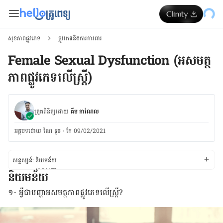
សុខភាពផ្លូវភេទ
ផ្លូវភេទនិងការការពារ
Female Sexual Dysfunction (អសមត្ថ
ភាពផ្លូវភេទលើស្រ្តី)
ត្រួតពិនិត្យដោយ
គឹម កាណែល
អត្ថបទ​ដោយ
ណៃ ទូច
·
កែ 09/02/2021
សន្ទស្សន៍:
និយមន័យ
រោគសញ្ញា
និយមន័យ
មូលហេតុបង្ក
កត្តាប្រឈម
១- ​អ្វី​ជា​បញ្ហា​អ​សមត្ថភាព​ផ្លូវ​ភេទ​លើស្ត្រី?
រោគវិនិច្ឆ័យ និង​ការ​ព្យាបាល
ផ្លាស់ប្តូរទម្លាប់រស់នៅ