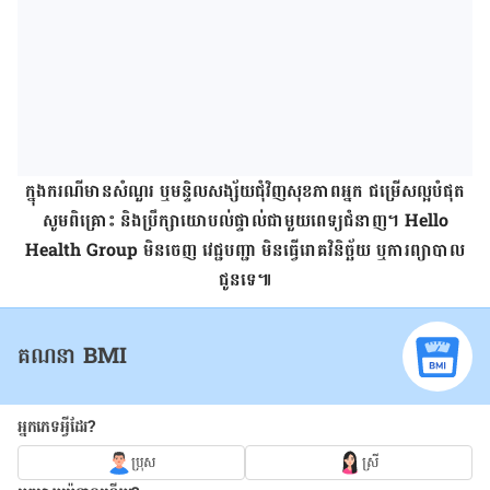
ក្នុង​ករណី​មាន​សំណួរ ឬ​មន្ទិលសង្ស័យ​ជុំវិញ​សុខភាព​អ្នក ជម្រើស​ល្អ​បំផុត​
សូម​ពិគ្រោះ និង​ប្រឹក្សា​យោបល់​ផ្ទាល់​ជាមួយ​ពេទ្យ​ជំនាញ។
Hello
Health Group
មិន​ចេញ​ វេជ្ជបញ្ជា មិន​ធ្វើ​រោគ​វិនិច្ឆ័យ ឬ​ការ​ព្យាបាល​
ជូន​ទេ៕
គណនា BMI
អ្នកភេទអ្វីដែរ?
ប្រុស
ស្រី