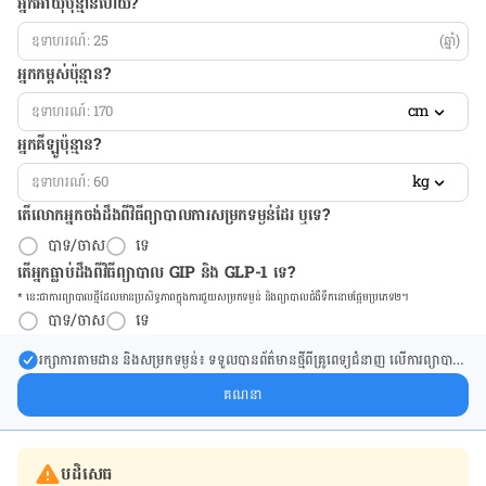
អ្នកអាយុប៉ុន្មានហើយ?
(ឆ្នាំ)
អ្នកកម្ពស់ប៉ុន្មាន?
cm
អ្នកគីឡូប៉ុន្មាន?
kg
តើលោកអ្នកចង់ដឹង​ពីវិធីព្យាបាលការសម្រកទម្ងន់ដែរ ឬទេ?
បាទ/ចាស
ទេ
តើអ្នកធ្លាប់ដឹងពីវិធីព្យាបាល GIP និង GLP-1 ទេ?
* នេះ​ជា​ការ​ព្យា​បាល​ថ្មីដែល​​មាន​ប្រសិទ្ធ​ភាព​ក្នុង​ការ​ជួយ​សម្រក​ទម្ងន់ និង​ព្យា​បាល​ជំ​ងឺ​ទឹក​នោម​ផ្អែម​ប្រភេទ២។
បាទ/ចាស
ទេ
រក្សា​ការ​តាមដាន និងសម្រក​ទម្ងន់៖ ទទួលបាន​ព័ត៌​មាន​ថ្មី​ពី​គ្រូពេទ្យ​ជំនាញ លើ​ការ​ព្យា​បាល​
ការសម្រក​ទម្ងន់ និងការផ្តល់ជំនួយដោយផ្ទាល់​ក្នុង​ប្រអប់​សារ​របស់​អ្នក។
គណនា
បដិសេធ