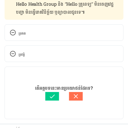
Hello Health Group និង “Hello គ្រូពេទ្យ” មិន​ចេញ​វេជ្ជ
បញ្ជា មិន​ធ្វើ​រោគវិនិច្ឆ័យ ឬ​ព្យាបាល​ជូន​ទេ៕
ប្រភព
Yoga: Fight stress and find serenity. 
http://www.mayoclinic.org/healthy-
ប្រវត្តិ
lifestyle/stress-management/in-depth/yoga/art-
20044733. Accessed January 27, 2017.
កំណែ​ប្រែបច្ចុប្បន្ន
Tai chi: A gentle way to fight stress. 
14/01/2019
http://www.mayoclinic.org/healthy-
អត្ថបទ​ដោយ 
Meng Vatana
តើអត្ថបទនេះមានប្រយោជន៍ដែរទេ?
lifestyle/stress-management/in-depth/tai-chi/art-
ត្រួតពិនិត្យដោយ 
វេជ្ជ. ចាន់ ស៊ីណេត
20045184. Accessed January 27, 2017.
បច្ចុប្បន្នភាពដោយ៖ 
Ficheroulle Anne-Charlotte
Chung SC, Brooks MM, Rai M, Balk JL, Rai S. 
Effect of Sahaja yoga meditation on quality of 
life, anxiety, and blood pressure control. 
J Altern 