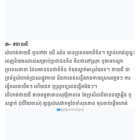
៣
– #
ថាយជី
លំហាត់​ថាយជី ឬ​ហៅ​ថា ឈឺ ឈ័ន ​មាន​ប្រភព​មក​ពី​ចិន។ ក្បាច់​ហាត់​ដូច្នេះ
ពេញ​និយម​ណាស់​សម្រាប់​ប្រជាជន​ចិន មិន​ថា​នៅ​ស្រុក​ ឬ​តាម​បណ្ដា​
ប្រទេស​នានា ដែល​មាន​ជនជាតិ​ចិន កំពុង​ស្នាក់​អាស្រ័យ​ទេ។ ថាយជី ជា​
ប្រព័ន្ធ​លំហាត់​ប្រាណ​ផ្លូវកាយ​ និង​ការ​ពត់​សន្ធឹង​រាង​កាយ​ស្រាល​ថ្នមៗ ការ​
ធ្វើ​ចលនា​យឺតៗ ហើយ​ដក​ ឬ​ស្រូប​ខ្យល់​ដង្ហើម​វែងៗ។
បើ​ហាត់​ថាយជី តាម​ធម្មតា​មាន​សុវត្ថិភាព​ទេ តែ​ប្រសិន​បើ​មាន​បញ្ហា​ឆ្អឹង​ ឬ​
សន្លាក់ ​
(
បើ​វ័យ​ចាស់
) ​
គួរ​ផ្ដល់​សេវាកម្ម​ថែទាំ​សុខភាព មុន​ចាប់​ផ្ដើម​ហាត់
ផ្សព្វផ្សាយពាណិជ្ជកម្ម