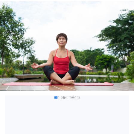
ផ្សព្វផ្សាយពាណិជ្ជកម្ម