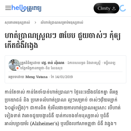
សុខភាពមនុស្សចាស់
លំហាត់ប្រាណសម្រាប់មនុស្សចាស់
ហាត់ប្រាណ​ស្រួលៗ ៣បែប ​ជួយចាស់ៗ កុំ​ឲ្យ​
កើត​ជំងឺ​វង្វេង​​
ត្រួតពិនិត្យដោយ
វេជ្ជ. ចាន់ ស៊ីណេត
·
ឯកទេសសម្ភព និងរោគស្ត្រី
·
ម​ន្ទីរពេទ្យ
បង្អែកមិត្តភាពកម្ពុជា-ចិន សែនសុខ
អត្ថបទ​ដោយ
Meng Vatana
·
កែ 14/01/2019
កាន់​តែ​ចាស់ កាន់​តែ​ចាំបាច់​ហាត់​ប្រាណ។ ថ្ងៃ
​នេះ​យើង​ជជែក​គ្នា ពី​អត្ថ
ប្រយោជន៍ និង ប្រភេទ​លំហាត់ប្រាណ ល្អៗ​សម្រាប់ ចាស់ៗ
(
វ័យល្បាក់
៦០ឆ្នាំឡើង
)
។ ជា​ការ​ពិត កុំ​មើល​ងាយ​ការ​ហាត់ប្រាណ​ឲ្យ​សោះ បើ​ហាត់​
ទៀងទាត់ វា​អាច​ជួយ​បង្ការ​ជំងឺ បាត់​ការ​ចងចាំ​មនុស្ស​ចាស់ ឬ​
ជំងឺ​
អាល់ហ្សាយម័រ
(Alzheimer’s) ឬ​យើង​ហៅ​សាមញ្ញថា ជំងឺ វង្វេង
។