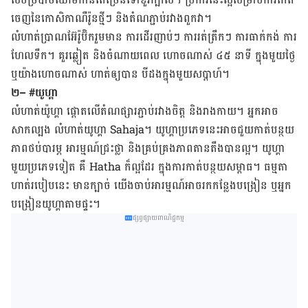
ចេញ​នៃ​កោសិកា​ណឺរ៉ូន​ថ្មីៗ និង​តំណ​ភ្ជាប់​រវាង​ពួក​វា។
លំហាត់​ប្រាណ​អ៊ែរ៉ូប៊ិក​រួមមាន ​ការ​ដើរញាប់ៗ ​ការ​រត់ត្រឹកៗ ការ​ធាក់កង់ ការ​
ហែលទឹក។ គួរ​ឆ្លៀត និង​ចំណាយ​ពេល ហោច​ណាស់ ៤៥ នាទី ​ក្នុង​មួយ​ថ្ងៃ
ឬ​យ៉ាង​ហោច​ណាស់ ហាត់​ឲ្យ​បាន បី​ដង​ក្នុង​មួយ​សប្តាហ៍។
២
– #
យូហ្គា
លំហាត់យ៉ូហ្គា ​ផ្តោត​លើ​តំណ​ផ្សារភ្ជាប់​រវាង​ចិត្ត ​និង​រាងកាយ។ អ្នក​អាច​
សាកល្បង​ លំហាត់​យូហ្គា ​
Sahaja
។ ​​​យូហ្គា​ប្រភេទ​នេះ​អាច​ជួយ​កាត់​បន្ថយ
​ភាព​ថប់បារម្ភ អារម្មណ៍​ជ្រះ​ថ្លា ​និង​គ្រប់គ្រង​ភាព​តាន​តឹង​បាន​ល្អ។ យូហ្គា
មួយ​ប្រភេទ​ទៀត គឺ
Hatha
ក៏​ល្អ​ដែរ ក្នុង​ការ​កាត់បន្ថយ​សម្ពាធ។ ធម្មតា​
ហាត់​របៀប​នេះ មាន​ក្បាច់ យើង​ចាប់​អារម្មណ៍​អាច​រក​កន្លែង​បង្រៀន ឬ​អ្នក​
បង្រៀន​យូហ្គា​​តាម​ផ្ទះ។
ផ្សព្វផ្សាយពាណិជ្ជកម្ម