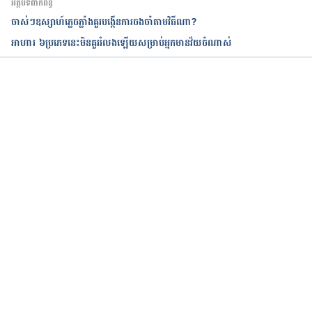
អត្ថបទពាក់ព័ន្ធ
Complement Med
. 2012 Jun;18(6):589-96. doi: 
ចាស់ៗឧស្សាហ៍ភ្លេចភ្លាំងគួរបង្កើនការចងចាំតាមវិធីណា?
10.1089/acm.2011.0038.
អាហារ ៦ប្រភេទនេះមិនគួររំលងឡើយសម្រាប់អ្នកមានវ័យចំណាស់
Mishra SK, Singh P, Bunch SJ, Zhang R. The 
therapeutic value of yoga in neurological 
disorders. 
Annals of Indian Academy of 
កំពុងដំណើរការ...
Neurology.
 2012;15(4):247-254. doi:10.4103/0972-
2327.104328.
To Protect Your Aging Brain, Start With Exercise. 
http://www.webmd.com/fitness-
exercise/news/20150414/to-protect-your-aging-
brain-start-with-exercise. Accessed January 27, 
2017.
Regular exercise changes the brain to improve 
memory, thinking skills. 
http://www.health.harvard.edu/blog/regular-