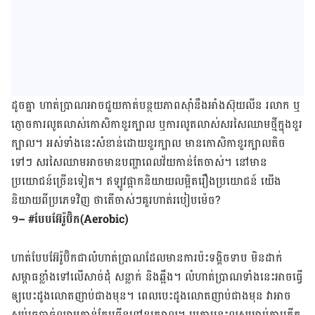
ដូច​គ្នា ហាត់ប្រាណ​អាច​ជួយ​កាត់​បន្ថយ​ភាព​ស៊ាំ​នឹង​អាំងស៊ុយលីន រលាក ឬ​
ភ្ញោច​ការ​លូតលាស់​កោសិកា​ខួរក្បាល ឬ​ការ​លូតលាស់​សរសៃ​ឈាម​ថ្មី​ក្នុង​ខួរ
ក្បាល។ អស់ទាំង​នេះ​សំខាន់​ដោយ​ខួរក្បាល ​មាន​កោសិកា​ខួរក្បាល​តិច​
ទៅៗ សរសៃឈាម​អាច​មាន​បញ្ហា​ពេល​វ័យ​កាន់​តែ​ចាស់។ នៅ​មាន​
ប្រយោជន៍​ច្រើន​ទៀត។ ឥឡូវ​ផ្អាក​និយាយ​លម្អិត​រឿង​ប្រយោជន៍ យើង​
និយាយ​ពី​ប្រភេទ​វិញ ថា​តើ​ចាស់ៗ​គួរ​ហាត់​របៀប​ម៉េច
?
១
– #
បែបអ៊ែរ៉ូប៊ិក
(Aerobic)
ហាត់​បែប​អ៊ែរ៉ូប៊ិក​ជា​លំហាត់​ប្រាណ​ដែល​មាន​ការ​ប៉ះទង្គិច​ទាប ​មិន​ដាក់​
សម្ពាធ​ខ្លាំង​ទៅ​លើ​សាច់ដុំ ​សន្លាក់ ​និង​ឆ្អឹង។ លំហាត់​ប្រាណ​ទាំង​នេះ​អាច​ធ្វើ
ឲ្យ​បេះដូង​​លោត​ញាប់​ជាង​មុន។ ពេល​បេះដូង​លោត​ញាប់​ជាង​មុន វា​អាច​
សប់​ច្របាច់​ឈាម​កាន់​តែ​ច្រើន​ទៅ​​​ខួរក្បាល។ ប្រការ​នេះ​ល្អ​សម្រាប់​ការ​កើត​