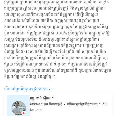
ក្រុមគ្រូពេទ្យជំនាញ និង​អ្នក​ត្រួតពិនិត្យ​មាតិការាល់ការចេញផ្សាយ សុទ្ធតែ
ជា​ក្រុម​គ្រូពេទ្យ​ដែល​បញ្ចប់ការសិក្សាត្រឹមត្រូវ និង​ទទួល​ស្គាល់​ជាផ្លូវការ​
ដោយ​ក្រសួងសុខាភិបាលឬស្ថាប័ន​ពាក់ព័ន្ធ​ផ្លូវការ ដើម្បីលើកស្ទួយ​
សហគមន៍​របស់យើង​ដោយ​មាតិកា​ចេញផ្សាយជាបន្តបន្ទាប់សម្រាប់
សាធារណជន។ តួនាទីរបស់​ក្រុមគ្រូពេទ្យ ឬ​អ្នក​ជំនាញ​ក្នុងការ​ត្រួតពិនិត្យ​
ខ្លឹមសារ​មាតិកា គឺ​ត្រូវ​ប្រាកដ​ច្បាស់ ១០០% ត្រឹមត្រូវ​ទៅតាម​ក្បួនខ្នាតវេជ្ជ
សាស្ត្រ មិនហួសសម័យ និង​មានមូលដ្ឋាន​ជា​ភ័ស្តុតាង​ត្រឹមត្រូវ​ពី​ការ​
ស្រាវជ្រាវ ឬ​ព័ត៌មាន​សុខភាព​ពី​ប្រភព​ទុកចិត្ត​ជាផ្លូវការ។ ក្រុមគ្រូពេទ្យ
ជំនាញ និង​ឯកទេស​របស់យើង​ធ្វើការ​ទាំង​ថ្ងៃទាំងយប់ សម្រាក​តិចម៉ោង
ប្រសិន​បើ​តម្រូវ​ឲ្យ​ត្រួតពិនិត្យ​រាល់​មាតិកា​ពី​បញ្ហា​សុខភាព​នានា​ដើម្បី​ចេញ​
ផ្សាយ ដើម្បី​ជា​គុណប្រយោជន៍ ជា​ទំនុកចិត្ត ជា​ប្រភព​ព័ត៌មាន​ដ៏​ត្រឹមត្រូវ
ឲ្យសាមញ្ញ​ងាយយល់ ក្នុងគោលបំណង​តែមួយ​គត់​គឺ ជួយ​ឲ្យ​រាល់ការសម្រេច
ចិត្ត​របស់​អ្នក​កាន់តែ​ល្អ និង​ល្អ​បំផុត។
មើល​បន្ថែម​ពី​គ្រូពេទ្យ​ឯកទេស
វេជ្ជ. ចាន់ ស៊ីណេត
ឯកទេសសម្ភព និងរោគស្ត្រី
• ម​ន្ទីរពេទ្យបង្អែកមិត្តភាពកម្ពុជា-ចិន
សែនសុខ