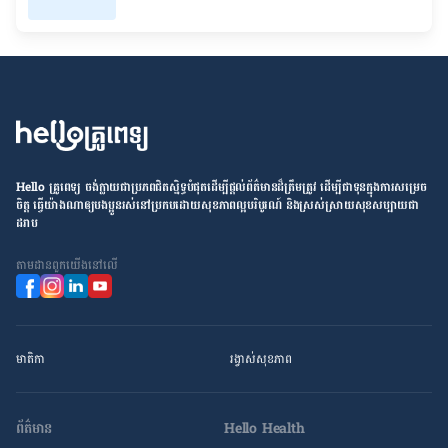
Hello គ្រូពេទ្យ ​ចង់​ក្លាយ​ជា​ប្រភព​ជិតស្និទ្ធបំផុតដើម្បី​ផ្ដល់​ព័ត៌មាន​ដ៏​ត្រឹមត្រូវ​ ដើម្បី​ជា​ទុន​ក្នុង​ការ​សម្រេច​
ចិត្ត ធ្វើ​យ៉ាង​ណា​ឲ្យ​បងប្អូន​រស់នៅ​ប្រកប​ដោយ​សុខភាព​ល្អ​បរិបូរណ៍ និង​ស្រស់ស្រាយ​សុខសប្បាយ​ជា​
ដរាប
តាម​ដាន​ពួក​យើង​នៅ​លើ
មាតិកា
រង្វាស់​សុខភាព
ព័ត៌មាន
Hello Health