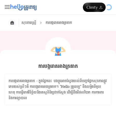
សុខភាពស្ត្រី
ការបង្ករោគអាងត្រគាក
ការបង្ករោគអាងត្រគាក
ការបង្ករោគអាងត្រគាក - ក្នុង​ផ្នែក​នេះ ​បងប្អូន​អាច​ស្វែងយល់​ពី​បញ្ហា​​ផ្នែក​សុខភាព​ផ្លូវ​
ភេទ​​របស់​ស្រីៗ​គឺ ការបង្ករោគអាងត្រគាក។ "Hello គ្រូពេទ្យ" ​នឹង​លម្អិត​ពីមូល
ហេតុ ​​​ការ​ធ្វើ​រោគវិនិច្ឆ័យ​និង​តេស្ត​ពិនិត្យ​ជាក់ស្ដែង​ ដើម្បី​ដឹង​ពី​ផលវិបាក​ ​ការការពារ​
និង​ការ​ព្យាបាល