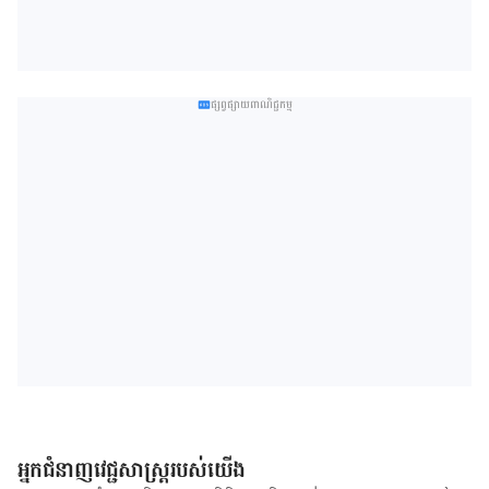
ផ្សព្វផ្សាយពាណិជ្ជកម្ម
អ្នកជំនាញវេជ្ជសាស្ត្ររបស់យើង