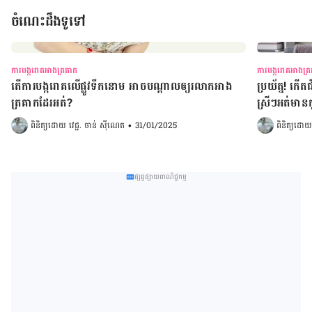
ចំណេះដឹងទូទៅ
ការបង្ករោគអាងត្រគាក
ការបង្ករោគអាងត្
តើការបង្ករោគលើផ្លូវទឹកនោម អាចបណ្តាលឲ្យរលាកអាង
ប្រយ័ត្ន! ក
ត្រគាកដែរអត់?​​​​​​​​​​​​​​​​​​​​​​​​​​​​​​​​​
ស្រីៗអត់មាន
ពិនិត្យដោយ 
វេជ្ជ. ចាន់ ស៊ីណេត
•
31/01/2025
ពិនិត្យដោយ
ផ្សព្វផ្សាយពាណិជ្ជកម្ម