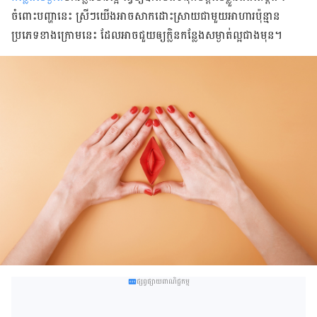
ចំពោះ​បញ្ហា​នេះ​ ស្រីៗ​យើង​អាចសាក​ដោះ​ស្រាយ​​​ជាមួយ​​អាហារ​ប៉ុន្មាន​
ប្រភេទ​ខាង​ក្រោម​នេះ ដែល​អាច​ជួយ​ឲ្យ​ក្លិន​កន្លែង​សម្ងាត់​ល្អ​ជាង​មុន​។
ផ្សព្វផ្សាយពាណិជ្ជកម្ម