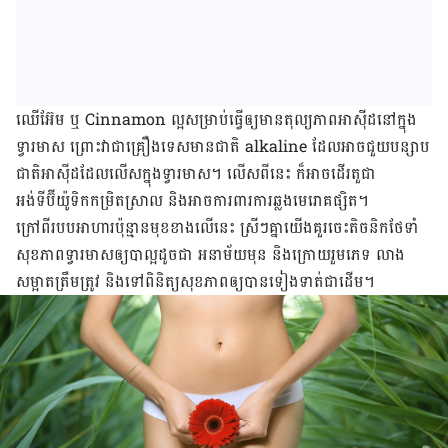
ឈើ​អ៊ែម ឬ Cinnamon ល្អ​សម្រាប់​ធ្វើ​ឲ្យ​មាន​តុល្យភាព​អាស៊ីដ​នៅ​ក្នុង​
ទ្វារមាស ព្រោះ​វា​ជា​គ្រឿង​ទេស​មាន​ជាតិ alkaline ដែល​អាច​ជួយ​បន្សាប​
ជាតិ​អាស៊ីដ​ដែល​លើស​ក្នុង​ទ្វារមាស។ លើស​ពី​នេះ ក៏​អាច​ដើរ​តួ​ជា​
អង់ទីប៊ីយ៉ូទិក​កម្រិត​ស្រាល និង​អាច​ការ​ពារ​ការ​ឆ្លង​មេរោគ​ផ្សិត។
ក្រៅ​ពី​របប​អាហារ​ប៉ុន្មាន​មុខ​ខាង​លើ​នេះ ស្រី​ៗ​គ្នា​យើង​គួរ​ចេះ​តិចនិក​ថែទាំ​
សុខភាព​ទ្វារមាស​ឲ្យ​បា​ល្អ​ដូចជា អនាម័យ​មុន និង​ក្រោយ​​រួម​ភេទ ​លាង​
សម្អាតត្រឹមត្រូវ​ និង​ទៅ​ពិនិត្យ​សុខភាព​ឲ្យ​បាន​ទៀងទាត់​ជាដើម។