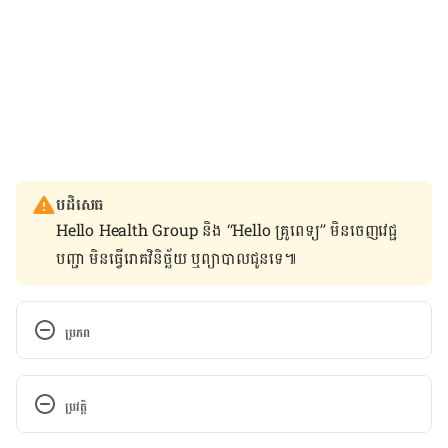
បដិសេធ
Hello Health Group និង “Hello គ្រូពេទ្យ” មិន​ចេញ​វេជ្ជ
បញ្ជា មិន​ធ្វើ​រោគវិនិច្ឆ័យ ឬ​ព្យាបាល​ជូន​ទេ៕
ប្រភព
Eat these 7 foods if you want to keep your vagina 
smelling 
ប្រវត្តិ
right https://www.healthshots.com/intimate-
health/feminine-hygiene/top-7-foods-for-a-better-
កំណែ​ប្រែបច្ចុប្បន្ន