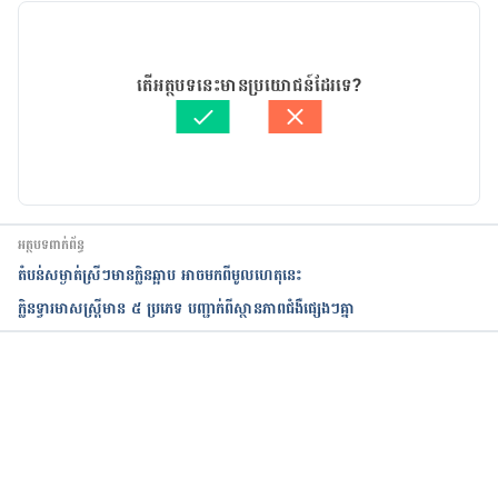
smelling-vagina/
21/09/2022
5 Foods for Vaginal 
អត្ថបទ​ដោយ 
នាង សុខុមដាលីញ៉ា
តើអត្ថបទនេះមានប្រយោជន៍ដែរទេ?
Health https://www.virtuosagyn.com/blog/5-
ត្រួតពិនិត្យដោយ 
វេជ្ជ. ចាន់ ស៊ីណេត
foods-for-vaginal-health
បច្ចុប្បន្នភាពដោយ៖ 
ជីព ចិត្ត
20 Foods to Boost Your Vagina Health – 
https://www.eatthis.com/foods-for-vagina-health/
អត្ថបទពាក់ព័ន្ធ
Best foods for Vaginal health: Eat right for your 
​តំបន់​សម្ងាត់ស្រីៗមានក្លិនឆ្អាប អាចមកពីមូលហេតុនេះ
Vagina – https://enhapp.com/blog/best-foods-for-
ក្លិនទ្វារមាសស្ត្រីមាន ៥ ប្រភេទ បញ្ជាក់ពីស្ថានភាពជំងឺផ្សេងៗគ្នា
vaginal-health/
The Best Foods to Keep Your Vagina Healthy – 
https://www.southavewomensservices.com/the-
កំពុងដំណើរការ...
best-foods-to-keep-your-vagina-healthy/