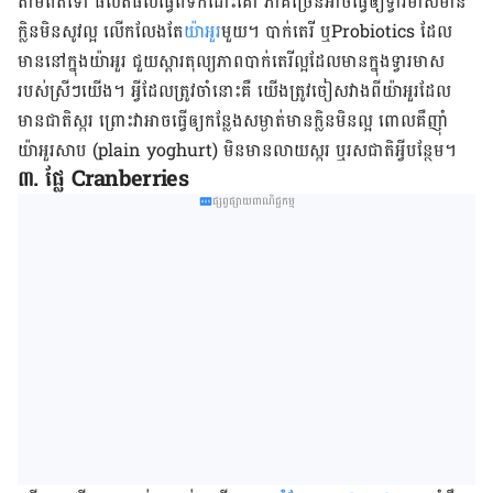
តាម​ពិត​ទៅ ផលិត​ផល​ធ្វើ​ពី​ទឹក​ដោះ​គោ ភាគ​ច្រើន​អាច​ធ្វើ​ឲ្យ​ទ្វារមាស​មាន​
ក្លិនមិន​សូវ​ល្អ លើក​លែង​តែ​
យ៉ាអួរ
​មួយ។ បាក់តេរី ឬ​Probiotics ដែល​
មាន​នៅ​ក្នុង​យ៉ាអួរ ជួយ​ស្ដារ​តុល្យភាព​បាក់តេរី​ល្អ​ដែល​មាន​ក្នុង​ទ្វារមាស​
របស់​ស្រីៗ​យើង។ អ្វី​ដែល​ត្រូវ​ចាំ​នោះ​គឺ យើង​ត្រូវ​ចៀសវាង​ពី​យ៉ាអួរ​ដែល​
មាន​ជាតិ​ស្ករ ព្រោះ​វា​អាច​ធ្វើ​ឲ្យ​កន្លែង​សម្ងាត់​មាន​ក្លិន​មិន​ល្អ ពោល​គឺ​ញ៉ាំ​
យ៉ាអួរ​សាប (plain yoghurt) មិន​មាន​លាយ​ស្ករ ឬ​រសជាតិ​អ្វី​បន្ថែម។
៣. ផ្លែ Cranberries
ផ្សព្វផ្សាយពាណិជ្ជកម្ម