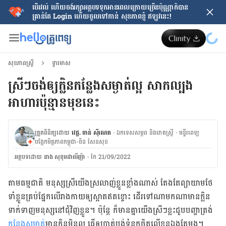
បើរវល់ ហើយចង់​រក្សាអត្ថបទទុកអានពេលក្រោយ​ច្រើនប៉ុណ្ណាក៏បាន
គ្រាន់តែ​ Login ហើយចូលទៅកាន់ សុខភាពខ្ញុំ ឥឡូវនេះ!
សុខភាពស្ត្រី
ទ្វារមាស
ស្រីៗចង់ឲ្យក្លិនកន្លែងសម្ងាត់ល្អ សាកល្បង
អាហារប៉ុន្មានមុខនេះ
ត្រួតពិនិត្យដោយ
វេជ្ជ. ចាន់ ស៊ីណេត
·
ឯកទេសសម្ភព និងរោគស្ត្រី
·
ម​ន្ទីរពេទ្យ
បង្អែកមិត្តភាពកម្ពុជា-ចិន សែនសុខ
អត្ថបទ​ដោយ
នាង សុខុមដាលីញ៉ា
·
កែ 21/09/2022
តាម​ធម្មជាតិ ​មនុស្ស​ស្រី​យើង​ស្រលាញ់​ខ្លួន​ខ្លាំង​ណាស់ តែង​តែ​ព្យាយាម​ថែ​
ទាំ​ខ្លួន​គ្រប់​ផ្នែក​លើ​រាងកាយ​ឲ្យ​ស្អាត​ឥត​ខ្ចោះ ដើរ​ទៅ​ណា​មក​ណា​មាន​ក្លិន​
ទាក់ទាញ​មនុស្ស​នៅ​ជុំ​វិញ​ខ្លួន។ ប៉ុន្តែ ក៏​មាន​គ្នា​យើង​ស្រីៗ​ខ្លះ​ជួប​បញ្ហា​ត្រង់​
កន្លែង​សម្ងាត់​
មាន​ក្លិន​មិន​ល្អ ធ្វើ​ឲ្យ​បាត់​បង់​ទំនុក​ចិត្ត​លើ​ខ្លួន​ឯង​តែ​ម្ដង។