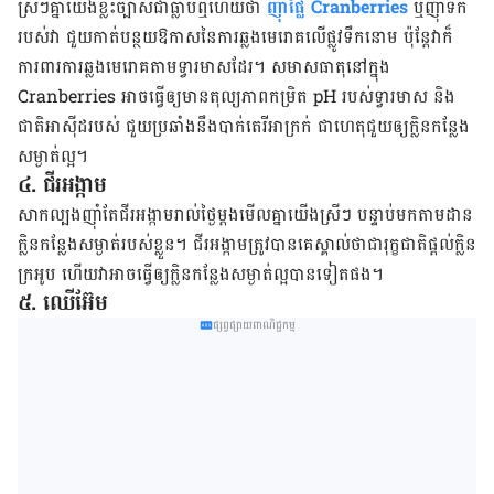
ស្រី​ៗ​គ្នា​យើង​ខ្លះ​ច្បាស់​ជា​ធ្លាប់​ឮ​ហើយ​ថា
ញ៉ាំ​ផ្លែ Cranberries
ឬ​ញ៉ាំ​ទឹក​
របស់​វា ជួយ​កាត់​បន្ថយ​ឱកាស​នៃ​ការ​ឆ្លង​មេរោគ​លើ​ផ្លូវ​ទឹក​នោម ប៉ុន្តែ​វា​ក៏​
ការពារ​ការ​ឆ្លង​មេរោគ​តាម​ទ្វារមាស​ដែរ។ សមាសធាតុ​នៅ​ក្នុង
Cranberries អាច​ធ្វើ​ឲ្យ​មាន​តុល្យភាព​កម្រិត pH របស់​ទ្វារមាស និង​
ជាតិ​អាស៊ីដ​របស់​ ​ជួយ​ប្រឆាំង​នឹង​បាក់តេរី​អាក្រក់ ជាហេតុ​ជួយ​ឲ្យ​ក្លិន​កន្លែង​
សម្ងាត់​ល្អ។​
៤. ជី​រអង្កាម
សាក​ល្បង​ញ៉ាំ​តែ​ជី​រអង្កាម​រាល់​ថ្ងៃ​ម្ដង​មើល​គ្នា​យើង​ស្រីៗ បន្ទាប់​មក​តាម​ដាន​
ក្លិន​កន្លែង​សម្ងាត់​របស់​ខ្លួន។ ជី​រអង្កាម​ត្រូវ​បាន​គេ​ស្គាល់​ថា​ជា​រុក្ខជាតិ​ផ្ដល់​ក្លិន​
ក្រអូប ហើយ​វា​អាច​ធ្វើ​ឲ្យ​ក្លិន​កន្លែង​សម្ងាត់​ល្អ​បាន​ទៀត​ផង។
៥. ឈើ​អ៊ែម
ផ្សព្វផ្សាយពាណិជ្ជកម្ម