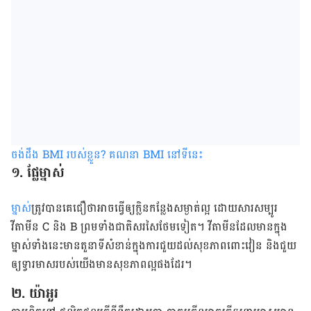
ចង់ដឹង BMI របស់ខ្លួន? គណនា BMI នៅទីនេះ
១. ផ្លែ​ម្នាស់
ម្នាស់
​ត្រូវ​បាន​គេ​ជឿ​ថា​អាច​ធ្វើ​ឲ្យ​ក្លិន​កន្លែង​សម្ងាត់​ល្អ ដោយសារ​សម្បូរ​
វីតាមីន C និង B ព្រមទាំង​ជាតិ​សរសៃ​ថែម​ទៀត​។ វីតាមីន​ដែល​មាន​ក្នុង​
ម្នាស់​ទាំង​នេះ​មាន​តួនាទី​សំខាន់​ក្នុង​ការ​ជួយ​ដល់​សុខភាព​ពោះវៀន និង​ជួយ​
ឲ្យ​ទ្វារមាស​របស់​យើង​មាន​សុខភាព​ល្អ​ផង​ដែរ។
២. យ៉ាអួរ