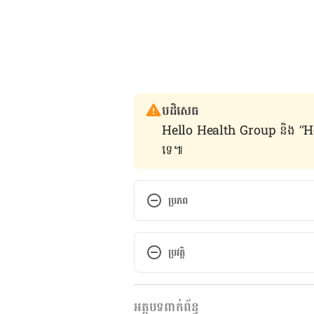
បដិសេធ
Hello Health Group និង “Hello គ្រ
ទេ៕
ប្រភព
https://www.livestrong.com/art
ប្រវត្តិ
University of Maryland Medical
កំណែ​ប្រែបច្ចុប្បន្ន
អត្ថបទពាក់ព័ន្ធ
12/05/2021