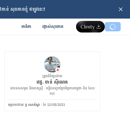
ាន់ សុខភាពខ្ញុំ ឥឡូវនេះ!
មាតិកា
រង្វាស់​សុខភាព
ត្រួតពិនិត្យដោយ
វេជ្ជ. ចាន់ ស៊ីណេត
ឯកទេសសម្ភព និងរោគស្ត្រី · ម​ន្ទីរពេទ្យបង្អែកមិត្តភាពកម្ពុជា-ចិន សែន
សុខ
អត្ថបទ​ដោយ
នូ សោភ័ណ្ឌ
·
កែ 12/05/2021