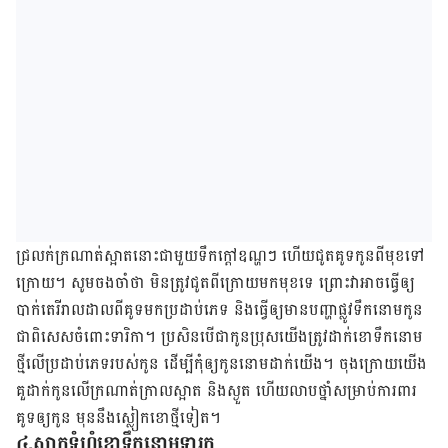
ជ្រលក់​ក្រណាត់​ស្អាត​នោះ​ជាមួយ​ទឹក​ក្តៅ​ឧណ្ហៗ ហើយជូតគូទ​កូន​​ពី​មុខ​ទៅ​
ក្រោយ។ សូម​ចងចាំ​ថា​ មិន​ត្រូវ​ជូត​ពី​ក្រោយ​មក​មុខ​ទេ ព្រោះ​វា​អាច​ធ្វើ​ឲ្យ​​
បាក់​តេរី​រាលដាលពីគូទ​មក​ប្រដាប់ភេទ​ និងធ្វើ​ឲ្យ​មាន​បញ្ហា​ផ្លូវ​ទឹក​នោម​កូន
ជា​ពិសេស​ចំពោះ​ទារិកា។ ប្រសិន​បើជាកូន​ប្រុស​យើង​​ត្រូវ​ដាក់​ខោទឹក​នោម​
ថ្មី​លើ​ប្រដាប់​ភេទ​របស់​កូន​​ ដើម្បី​កុំ​ឲ្យ​កូន​នោម​ដាក់យើង​។ ចុង​ក្រោយយើង​​
គួ​ដាក់​កូន​លើ​ក្រណាត់​ក្រាល​ស្អាត និង​​ស្ងួត​ ហើយ​លាប​ថ្នាំ​សម្រាប់​​​ការពារ​
គូទ​ឲ្យ​កូន​ មុន​នឹង​ស្លៀក​ខោ​ថ្មី​ទៀត​​។
៤.សាក​ទំហំ​ខោ​ទឹក​នោម​ទារក