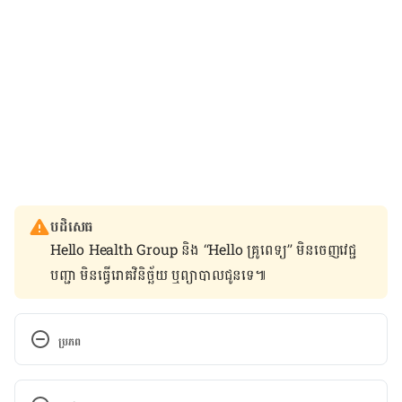
បដិសេធ
Hello Health Group និង “Hello គ្រូពេទ្យ” មិន​ចេញ​វេជ្ជ
បញ្ជា មិន​ធ្វើ​រោគវិនិច្ឆ័យ ឬ​ព្យាបាល​ជូន​ទេ៕
ប្រភព
How to diaper your baby? 
http://www.webmd.com/parenting/treat-diaper-