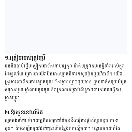
១.ត្រៀមរបស់​ត្រូវ​ប្រើ​
មុន​នឹង​ចាប់​ផ្តើមស្លៀក​ខោទឹក​នោម​ឲ្យ​កូន​ ម៉ាក់ៗ​​ត្រូវ​តែ​មាន​អ្វី​ទាំង​អស់​ក្នុង​
ដៃ​ឲ្យ​​ហើយ ព្រោះ​ថា​យើង​មិន​អាច​ឃ្លាត​ពី​ទារក​សូម្បី​តែ​មួយ​វិនាទី។ យើង​​
ត្រូវ​ការខោ​ទឹក​នោម​ស្អាត​មួយ ទឹក​ក្តៅ​ឧណ្ហៗមួ​យចាន​​​ ក្រណាត់​សម្រាប់​​ជូត​
សម្អាត​​មួយ ថ្នាំ​លាប​គូទ​កូន និងក្រណាត់​ទ្រាប់​​ពី​ក្រោម​ទារក​ពេល​ធ្វើ​ការ​
ផ្លាស់​ប្តូរ។
២.ឱប​កូន​នៅ​លើ​ដៃ
សូម​ចង​ចាំ​ថា​ ម៉ាក់ៗ​ត្រូវ​តែ​សម្អាត​​ដៃ​មុន​នឹង​ធ្វើ​ការ​ផ្លាស់​ប្តូរ​កន្ទប​ ឬខោ
កូន។ ដំបូង​ឡើយ​ត្រូវ​ដាក់​កូន​លើ​កន្លែង​រាប​ស្មើមួយ។ បន្ទាប់​មក​ដាក់​ដៃ​