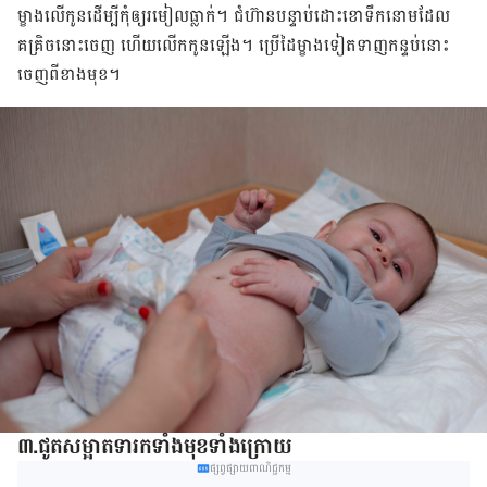
ម្ខាង​លើ​កូន​ដើម្បី​កុំ​ឲ្យ​រមៀល​ធ្លាក់។ ជំហ៊ាន​បន្ទាប់​ដោះ​ខោ​ទឹក​នោម​​ដែល​
គគ្រិច​នោះ​ចេញ​ ហើយ​លើក​កូន​ឡើង។ ប្រើ​ដៃ​ម្ខាង​ទៀត​ទាញ​កន្ទប់​នោះ​
ចេញ​ពី​ខាង​មុខ។
៣.ជូត​សម្អាត​​ទារក​ទាំង​មុខ​ទាំង​ក្រោយ
ផ្សព្វផ្សាយពាណិជ្ជកម្ម