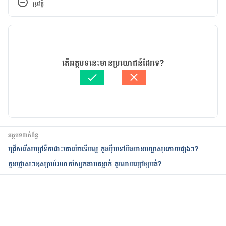
ប្រវត្តិ
rash-16/slideshow-diapering
. Accessed April 28, 
2017.
កំណែ​ប្រែបច្ចុប្បន្ន
Baby basics: diapering your baby. 
11/11/2020
http://kidshealth.org/en/parents/diapering.html#
. 
អត្ថបទ​ដោយ 
Khlaut Rithy
តើអត្ថបទនេះមានប្រយោជន៍ដែរទេ?
Accessed April 28, 2017.
ត្រួតពិនិត្យដោយ 
វេជ្ជ. ចាន់ ស៊ីណេត
បច្ចុប្បន្នភាពដោយ៖ 
ថាត់ រ័ត្នមូនីតា
អត្ថបទពាក់ព័ន្ធ
ជ្រើសរើសម្សៅទឹកដោះគោម៉េចទើបល្អ កូនម៉ឹមទៅមិនមានបញ្ហាសុខភាពផ្សេងៗ?
កូនថ្លោសៗឧស្សាហ៍រលាកស្បែកតាមគន្លាក់ គួរលាបម្សៅឲ្យអត់?
កំពុងដំណើរការ...