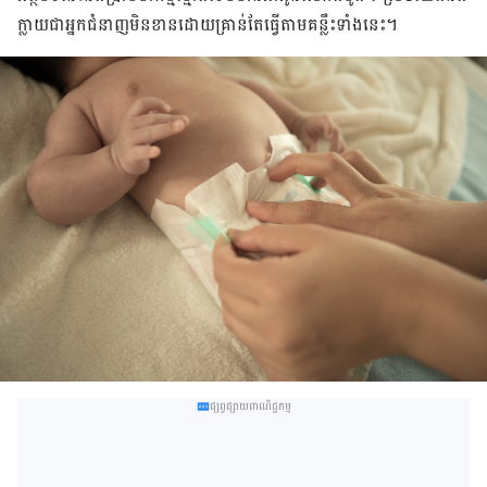
ក្លាយ​ជា​អ្នក​ជំនាញ​មិនខាន​​ដោយ​គ្រាន់​តែ​ធ្វើ​តាម​គន្លឹះ​ទាំង​នេះ។
ផ្សព្វផ្សាយពាណិជ្ជកម្ម