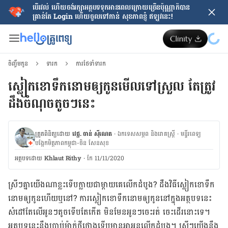
បើរវល់ ហើយចង់​រក្សាអត្ថបទទុកអានពេលក្រោយ​ច្រើនប៉ុណ្ណាក៏បាន
គ្រាន់តែ​ Login ហើយចូលទៅកាន់ សុខភាពខ្ញុំ ឥឡូវនេះ!
ចិញ្ចឹមកូន
ទារក
ការថែទាំទារក
ស្លៀក​ខោទឹកនោមឲ្យកូនមើលទៅស្រួល តែត្រូវ
ដឹងចំណុចតូចៗនេះ
ត្រួតពិនិត្យដោយ
វេជ្ជ. ចាន់ ស៊ីណេត
·
ឯកទេសសម្ភព និងរោគស្ត្រី
·
ម​ន្ទីរពេទ្យ
បង្អែកមិត្តភាពកម្ពុជា-ចិន សែនសុខ
អត្ថបទ​ដោយ
Khlaut Rithy
·
កែ 11/11/2020
ស្រីៗ​គ្នា​យើង​ណា​ខ្លះ​​ទើប​ក្លាយ​ជា​ម្តាយ​គេ​លើក​ដំបូង​? ដឹង​​វិធី​ស្លៀក​ខោ​ទឹក​
នោម​ឲ្យ​កូន​ហើយឬនៅ​​? ការស្លៀក​ខោទឹក​នោម​ឲ្យ​កូន​នៅ​ក្នុង​អត្ថបទ​នេះ​
សំដៅតែ​លើ​អូនៗ​​តូច​ទើប​តែ​កើត​ មិន​មែន​អូនៗ​ចេះ​រត់ ចេះដើរនោះទេ​។​
អត្ថបទនេះ​នឹង​ប្រាប់​ម៉ាក់​ថ្មី​ថ្មោង​ទើប​មាន​អាអូន​លើក​ដំបូង។​ ស្រីៗ​យើង​​នឹង​