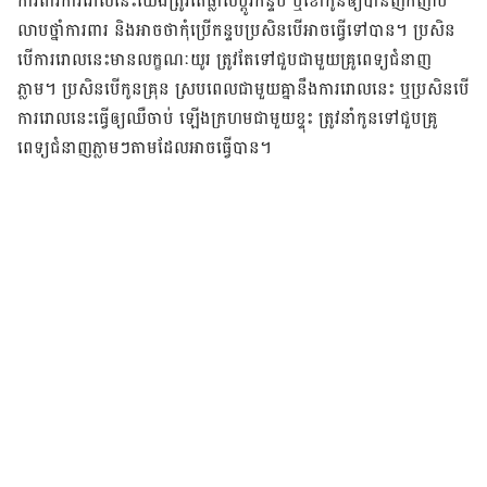
ការពារ​ការ​រោល​នេះ​យើង​​ត្រូវ​តែ​ផ្លាស់​ប្តូរ​កន្ទប​ ឬ​ខោ​កូន​ឲ្យ​បាន​ញឹកញាប់
លាប​ថ្នាំ​ការពារ និងអាច​ថា​កុំ​ប្រើ​កន្ទប​ប្រសិន​បើ​អាចធ្វើ​​ទៅ​បាន។ ប្រសិន​
បើ​ការ​រោល​នេះ​មាន​លក្ខណៈ​យូរ ត្រូវ​តែ​ទៅ​ជួប​ជាមួយ​គ្រូពេទ្យ​ជំនាញ​
ភ្លាម។ ប្រសិន​បើ​កូន​គ្រុន ស្រប​​​ពេល​ជាមួយ​គ្នា​នឹង​ការ​រោល​នេះ ឬ​ប្រសិន​បើ​
ការ​រោល​នេះ​ធ្វើ​ឲ្យ​​ឈឺ​ចាប់ ឡើង​ក្រហម​ជាមួយ​ខ្ទុះ ត្រូវ​នាំ​កូន​ទៅ​ជួប​​គ្រូ
ពេទ្យ​ជំនាញ​ភ្លាមៗ​តាម​ដែល​អាច​ធ្វើ​បាន។