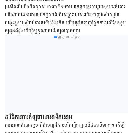
ប្រសិន​បើយើង​​មិន​ច្បាស់ ថា​ខោ​ទឹក​នោម ឬ​កន្ទប​ត្រូវ​ជាមួយ​កូន​​ឬ​អត់​នោះ
យើង​​អាច​ឆែក​ដោយ​យក​ម្រាម​ដៃ​ពីរ​សង្ខាង​របស់​យើង​ទាញ​វាស់​ជាមួយ​
ចង្កេះ​កូន។ សំរាប់​ទារក​ទើប​នឹង​កើត យើង​​គួរ​តែ​ទាញ​ផ្នែក​ខាង​លើ​នៃ​កន្ទប​
ឲ្យ​​ផុត​ពី​ផ្ចិត​ដើម្បី​ឲ្យ​​កូន​អាច​ដើរ​ខ្យល់​បាន​ល្អ។
ផ្សព្វផ្សាយពាណិជ្ជកម្ម
៥.វិធី​ការ​ពារ​កុំឲ្យ​​​រោលខោទឹក​នោម
ការ​រោល​ដោយ​កន្ទប​ គឺ​ជា​បញ្ហា​ដែល​កើត​ញឹកញាប់​​បំផុត​លើ​​ទារក។ ដើម្បី​