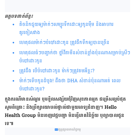
អត្ថបទពាក់ព័ន្ធ៖
តិចនិកជួយឲ្យម៉ាក់ៗសម្បូរទឹកដោះឲ្យកូនម៉ឹម និងអាហារ
គួរចៀសវាង
ហេតុផលម៉ាក់ៗបំបៅដោះកូន ត្រូវផឹកទឹកឲ្យបានច្រើន
ហេតុផលធំៗបញ្ជាក់ថា ថ្នាំវីតាមីនសំខាន់ខ្លាំងប៉ុនណាសម្រាប់ស្រីៗ
បំបៅដោះកូន
ត្រូវ​ដឹង បើ​បំបៅ​ដោះ​កូន ម៉ាក់ៗ​ត្រូវ​តម​អីខ្លះ?
ម៉ាក់ៗទើបកូនដំបូង! ដឹងថា DHA សំខាន់ប៉ុនណាអត់ ពេល
បំបៅដោះកូន?
ក្នុង​ករណី​មាន​សំណួរ ឬ​មន្ទិលសង្ស័យ​ជុំវិញ​សុខភាព​អ្នក ជម្រើស​ល្អ​បំផុត
សូម​ពិគ្រោះ និង​ប្រឹក្សា​យោបល់​ផ្ទាល់​ជាមួយ​ពេទ្យ​ជំនាញ។ Hello
Health Group មិន​ចេញ​វេជ្ជបញ្ជា មិន​ធ្វើ​រោគវិនិច្ឆ័យ ឬ​ព្យាបាល​ជូន​
ទេ៕
ផ្សព្វផ្សាយពាណិជ្ជកម្ម