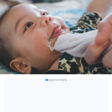
ផ្សព្វផ្សាយពាណិជ្ជកម្ម