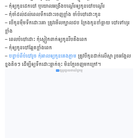
– កុំ​ឲ្យ​កូន​ដេក​បៅ ឬ​យោល​អង្រឹង​បណ្តើរ​ឲ្យ​កូន​បៅ​បណ្តើរ
– កុំ​ចាំ​ដល់​ដល់​ពេល​ទឹកដោះ​ចេញ​ខ្លាំង ចាំ​បំបៅ​ដោះ​កូន
– បើ​កូន​ម៉ឹម​ទឹក​ដោះ​គោ ត្រូវ​មើល​ក្បាល​ដប ក្រែង​កូន​ខាំ​ធ្លាយ បៅ​ទៅ​ហូរ​
ខ្លាំង
– ពេល​បំបៅ​ដោះ កុំ​ស្លៀកពាក់​ឲ្យ​កូន​​រឹប​តឹង​ពេក
– កុំ​ឲ្យ​កូន​បៅ​ឆ្អែត​ខ្លាំង​ពេក
–
បន្ទាប់​ពី​បំបៅ​រួច កុំ​អាល​ឲ្យ​កូន​គេង​ភ្លាម
ត្រូវ​បី​កូន​ដាក់​លើ​ស្មា រួច​អង្អែល​
ខ្នង​តិចៗ ដើម្បី​ឲ្យ​ទឹកដោះ​ធ្លាក់​ចុះ មិន​ក្អែ​ចេញ​មក​ក្រៅ។
ផ្សព្វផ្សាយពាណិជ្ជកម្ម