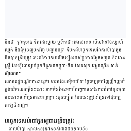
មិន​ថា កូន​តូច​បៅ​ទឹក​ដោះ​ម្តាយ ឬ​ទឹក​ដោះ​គោ​នោះ​ទេ បើ​បៅ​ទៅ​ឧស្សាហ៍​
ឈ្លក់ និង​ក្អែ​ចេញ​មក​វិញ បញ្ហា​ចម្បង គឺ​មក​ពី​បច្ចេកទេស​នៃ​ការ​បំបៅ​កូន​
មិន​បាន​ត្រឹម​ត្រូវ នេះ​បើ​តាម​ការ​លើក​ឡើង​របស់​ប្រធាន​ផ្នែក​សម្ភព និង​រោគ​
ស្ត្រី នៃ​មន្ទីរពេទ្យ​បង្អែក​មិត្តភាព​កម្ពុជា-ចិន សែនសុខ វេជ្ជបណ្ឌិត
ចាន់
ស៊ីណេត
។
លោក​វេជ្ជបណ្ឌិត​បាន​បន្ត​ថា ទារក​ដែល​ម៉ឹម​ហើយ ក្អែ​ចេញ​មក​វិញ​ញឹក​ញាប់
ក្នុង​បរិមាណ​ច្រើនៗ​នោះ អាច​មិន​មែន​មក​ពី​បច្ចេកទេស​នៃ​ការ​បំបៅ​កូន​មួយ​
មុខ​នោះ​ទេ គឺ​កូន​មាន​បញ្ហា​ក្រពះ​តូច​ត្បៀត បែប​នេះ​ត្រូវ​នាំ​កូន​ទៅ​ជួប​គ្រូ
ពេទ្យ​ជំនាញ។
បច្ចេកទេស​បំបៅ​កូន​ឲ្យ​បាន​ត្រឹម​ត្រូវ៖
– ពេល​បំបៅ ក្បាល​កូន​ត្រូវ​តែ​ខ្ពស់​ជាង​ដង​ខ្លួន​បន្តិច