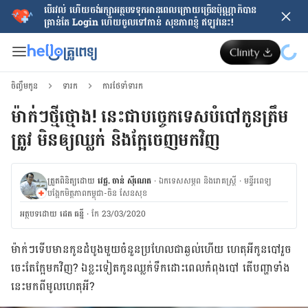
បើរវល់ ហើយចង់​រក្សាអត្ថបទទុកអានពេលក្រោយ​ច្រើនប៉ុណ្ណាក៏បាន
គ្រាន់តែ​ Login ហើយចូលទៅកាន់ សុខភាពខ្ញុំ ឥឡូវនេះ!
ចិញ្ចឹមកូន
ទារក
ការថែទាំទារក
ម៉ាក់ៗថ្មីថ្មោង! នេះជាបច្ចេកទេសបំបៅកូនត្រឹម
ត្រូវ មិនឲ្យឈ្លក់ និងក្អែចេញមកវិញ
ត្រួតពិនិត្យដោយ
វេជ្ជ. ចាន់ ស៊ីណេត
·
ឯកទេសសម្ភព និងរោគស្ត្រី
·
ម​ន្ទីរពេទ្យ
បង្អែកមិត្តភាពកម្ពុជា-ចិន សែនសុខ
អត្ថបទ​ដោយ
ដេត ធន្នី
·
កែ 23/03/2020
ម៉ាក់ៗ​ទើប​មាន​កូន​ដំបូង​មួយ​ចំនួន​ប្រហែល​ជា​ឆ្ងល់​ហើយ ហេតុ​អី​កូន​បៅ​រួច​
ចេះ​តែ​ក្អែ​មក​វិញ? ឯ​ខ្លះ​ទៀត​កូន​ឈ្លក់​ទឹក​ដោះ​ពេល​កំពុង​បៅ តើ​បញ្ហា​ទាំង​
នេះ​មក​ពី​មូលហេតុ​អី?