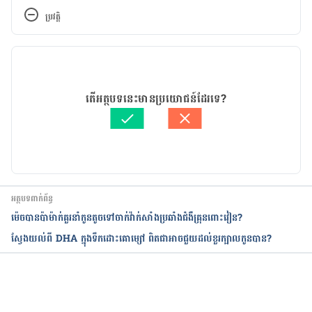
ប្រវត្តិ
កំណែ​ប្រែបច្ចុប្បន្ន
23/03/2020
អត្ថបទ​ដោយ 
ដេត ធន្នី
តើអត្ថបទនេះមានប្រយោជន៍ដែរទេ?
ត្រួតពិនិត្យដោយ 
វេជ្ជ. ចាន់ ស៊ីណេត
បច្ចុប្បន្នភាពដោយ៖ 
Ari
អត្ថបទពាក់ព័ន្ធ
ម៉េចបានប៉ាម៉ាក់គួរនាំកូនតូចទៅចាក់វ៉ាក់សាំងប្រឆាំងជំងឺគ្រុនពោះវៀន?
ស្វែងយល់ពី DHA ក្នុងទឹកដោះគោម្សៅ ពិតជាអាចជួយដល់ខួរក្បាលកូនបាន?
កំពុងដំណើរការ...