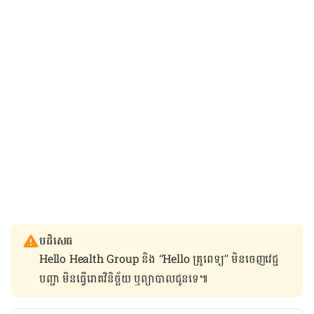
បដិសេធ
Hello Health Group និង “Hello គ្រូពេទ្យ” មិន​ចេញ​វេជ្ជ
បញ្ជា មិន​ធ្វើ​រោគវិនិច្ឆ័យ ឬ​ព្យាបាល​ជូន​ទេ៕