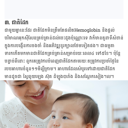
៣. ជាតិ​ដែក​
​​ជា​មួយ​គ្នា​នេះ​ដែរ​ ជាតិ​ដែក​​មិន​ត្រឹម​តែ​ផលិត​Hemoglobin និង​ផ្ដល់​
បរិមាណ​អុកស៊ីសែន​​គ្រប់គ្រាន់​ដល់​បេះដូង​ប៉ុណ្ណោះ​ទេ​ វា​ក៏​មាន​តួនាទី​សំខាន់​
ក្នុង​ការ​​បង្កើន​ការ​ចងចាំ​ និង​អភិវឌ្ឍ​ខួរ​ក្បាល​ថែម​ទៀត​ផង​។​ ជា​ធម្មតា
ទារក​​កើត​មក​មាន​ជាតិ​ដែក​គ្រប់គ្រាន់​​សម្រាប់​រយៈពេល​៤ ទៅ​៥​ខែ​។​ ប៉ុន្តែ​
បន្ទាប់​ពី​នោះ​ ពួក​គេ​ត្រូវការ​បំពេញ​ជាតិ​ដែក​តាម​រយៈ​តម្រូវការ​ប្រចាំ​ថ្ងៃ​​​នៃ​
របប​អាហារ​ចំនួន​១១មិល្លីក្រាម​។​ អាហារ​ដែល​សំបូរ​ទៅ​ដោយ​ជាតិ​ដែក​
មាន​ដូចជា​ ស្ពៃ​ពួយ​ឡេង​​ ស៊ុត​ ដំឡូង​បារាំង​ និង​សណ្ដែក​សៀង។ល។