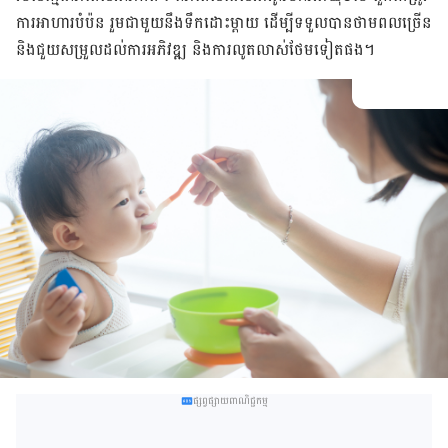
ការ​អាហារ​បំប៉ន​ រួម​ជាមួយ​នឹង​ទឹក​ដោះ​ម្ដាយ​ ដើម្បី​ទទួល​បាន​ថាមពល​ច្រើន​
និង​ជួយ​សម្រួល​ដល់​ការអភិវឌ្ឍ​ និង​ការ​លូតលាស់​ថែម​ទៀត​ផង​។
ផ្សព្វផ្សាយពាណិជ្ជកម្ម