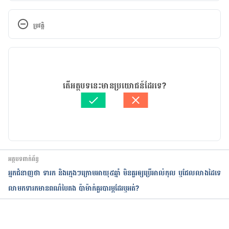
4 Important Nutrients Your Baby Must Have 
After the First 6 Months
ប្រវត្តិ
https://www.ifmch.com/4-important-nutrients-
កំណែ​ប្រែបច្ចុប្បន្ន
your-baby-must-have-after-the-first-6-months/
23/09/2024
Infant Nutrition: The First 6 Months
អត្ថបទ​ដោយ 
នូ សោភ័ណ្ឌ
តើអត្ថបទនេះមានប្រយោជន៍ដែរទេ?
ត្រួតពិនិត្យដោយ 
វេជ្ជ. ចាន់ ស៊ីណេត
https://www.webmd.com/parenting/baby/nutritio
បច្ចុប្បន្នភាពដោយ៖ 
នូ សោភ័ណ្ឌ
n#1
Feeding your baby: 6–12 months
អត្ថបទពាក់ព័ន្ធ
https://www.unicef.org/parenting/food-
អ្នក​ជំនាញថា ទារក និងក្មេងៗក្រោមអាយុ៥ឆ្នាំ មិនគួរឲ្យប្រើអាល់កុល ឬជែលលាងដៃទេ
nutrition/feeding-your-baby-6-12-months
លាមក​​ទារក​មាន​ពណ៌​បៃតង​ ប៉ា​ម៉ាក់​គួរ​បារម្ភ​ដែរ​ឬ​អត់​?​