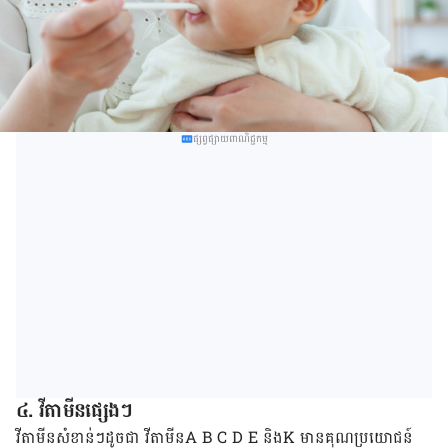
ផ្សព្វផ្សាយពាណិជ្ជកម្ម
៤. វីតាមីន​ផ្សេង​ៗ​
​វីតាមីន​​សំខាន់​ៗ​ដូចជា​ វីតាមីន​A B C D E និង​K ​មាន​គុណប្រយោជន៍​