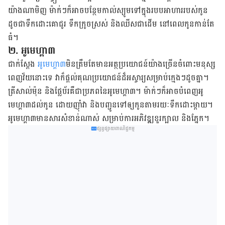
យ៉ាង​ណា​មិញ​ ម៉ាក់​ៗ​ក៏​អាច​បន្ថែម​កាល់ស្យូម​ទៅ​ក្នុង​របប​អាហារ​របស់​កូន​​
ដូចជា​ទឹក​ដោះ​គោ​ជូរ​ ទឹក​ក្រូច​ស្រស់​ និង​ឈីស​ជា​ដើម​ នៅ​ពេល​កូន​កាន់​តែ
ធំ​។
២. អូមេហ្គា​៣
​ជាក់​ស្ដែង​
អូមេហ្គា​៣​
មិន​ត្រឹម​តែ​មាន​អត្ថប្រយោជន៍​យ៉ាង​ច្រើន​ចំពោះ​មនុស្ស​
ពេញ​វ័យ​នោះ​ទេ​ វា​ក៏​ផ្ដល់​គុណប្រយោជន៍​ដ៏​អស្ចារ្យ​សម្រាប់​ក្មេងៗ​ដូច​គ្នា​។​
ត្រី​សាល់ម៉ុន​ និង​ផ្លែ​ប័រ​គឺ​ជា​ប្រភព​នៃ​អូមេហ្គា​៣​។​ ម៉ាក់​ៗ​ក៏​អាច​បំពេញ​អូ
មេហ្គា​៣​ដល់​កូន​ ដោយ​ញ៉ាំ​​វា​ និង​បញ្ជូន​ទៅ​ឲ្យ​កូន​តាម​រយៈ​ទឹក​ដោះ​ម្ដាយ​។​
អូមេហ្គា​៣​មាន​សារសំខាន់​ណាស់​ សម្រាប់​ការអភិវឌ្ឍខួរ​ក្បាល​ និង​ភ្នែក​។​​
ផ្សព្វផ្សាយពាណិជ្ជកម្ម