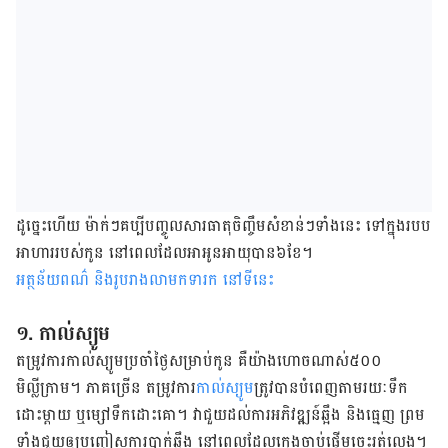
ដូច្នេះ​ហើយ​ ម៉ាក់​ៗ​គប្បី​បញ្ចូល​សារធាតុ​ចិញ្ចឹម​សំខាន់​ៗ​ទាំង​នេះ​ ទៅ​ក្នុង​​របប​
អាហារ​របស់​កូន​​ នៅ​ពេល​ដែល​អា​អូន​អាយុ​បាន​​៦ខែ​។
អត្ថន័យពណ៌ និងរូបរាងលាមកទារក នៅ​ទី​នេះ​
១. កាល់ស្យូម​
តម្រូវ​ការ​កាល់ស្យូម​​ប្រចាំ​ថ្ងៃ​សម្រាប់​កូន​ គឺ​យ៉ាង​ហោច​ណាស់​៥០០​
មិល្លីក្រាម​។​ ភាគច្រើន​ តម្រូវ​ការ​
កាល់ស្យូម
​ត្រូវ​បាន​បំពេញ​តាម​រយៈ​ទឹក​
ដោះ​ម្ដាយ​ ឬ​ម្សៅទឹក​ដោះ​គោ​។​ វា​ជួយ​ដល់​ការអភិវឌ្ឍន៍​ឆ្អឹង​ និង​ធ្មេញ​ ព្រម​
ទាំង​ជួយ​ឲ្យ​បញ្ចៀស​ការ​​បាក់​ឆ្អឹង​​​ នៅ​ពេល​ដែល​ក្មេង​ចាប់ផ្ដើម​ចេះ​រត់​លេង​។​