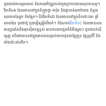
ជួយ​ដល់​ការ​លូតលាស់​ និង​ការអភិវឌ្ឍរបស់​ក្មេង​ប្រកប​ដោយ​សុខភាព​ល្អ​។​
វីតាមីន​A ដែល​មាន​នៅ​ក្នុង​ដំឡូង​ជ្វា​ ការ៉ុត​ និង​ផ្កា​ខាត់​ណា​បៃតង​ ​ជំនួយ​​
សុខភាព​ស្បែក​ និង​ភ្នែក។​ រី​ឯ​វីតាមីន​D ដែល​មាន​នៅ​ក្នុង​ទឹក​ដោះ​គោ​ ត្រី​
សាល់ម៉ុន​ ឬ​តៅហ៊ូ ជួយ​ធ្វើ​ឲ្យ​ឆ្អឹង​រឹងមាំ។​ ចំណែក​ឯ
​វីតាមីន​C
​ដែល​មាន​សារ
ធាតុ​ប្រឆាំង​នឹង​អុកស៊ីតកម្ម​ខ្ពស់​ អាច​ការពារ​ក្មេង​ពី​ជំងឺ​ផ្សេងៗ​ ដូចជា​រាក់​ស៊ី​
ធ្មេញ​ ហើយ​វា​មាន​នៅ​ក្នុង​អាហារ​សម្រាប់​ទារក​ដូចជា​ផ្លែ​ក្រូច​ ផ្លែ​ស្រ្តបឺរី និង​
ប៉េងប៉ោះ​ជា​ដើម​។​ ​​​​