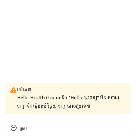
បដិសេធ
Hello Health Group និង “Hello គ្រូពេទ្យ” មិន​ចេញ​វេជ្ជ
បញ្ជា មិន​ធ្វើ​រោគវិនិច្ឆ័យ ឬ​ព្យាបាល​ជូន​ទេ៕
ប្រភព