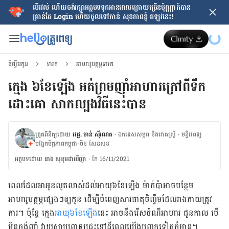
បើរវល់ ហើយចង់​រក្សាអត្ថបទទុកអានពេលក្រោយ​ច្រើនប៉ុណ្ណាក៏បាន
គ្រាន់តែ​ Login ហើយចូលទៅកាន់ សុខភាពខ្ញុំ ឥឡូវនេះ!
ចិញ្ចឹមកូន
ទារក
អាហារូបត្ថម្ភទារក
ក្មេង ៦ខែឡើង អត់ព្រមញ៉ាំអាហារក្រៅពីទឹក
ដោះគោ សាកល្បងវិធីនេះបាន
ត្រួតពិនិត្យដោយ
វេជ្ជ. ចាន់ ស៊ីណេត
·
ឯកទេសសម្ភព និងរោគស្ត្រី
·
ម​ន្ទីរពេទ្យ
បង្អែកមិត្តភាពកម្ពុជា-ចិន សែនសុខ
អត្ថបទ​ដោយ
នាង សុខុមដាលីញ៉ា
·
កែ 16/11/2021
ពេល​ដែល​អា​អូន​លូតលាស់​ដល់​អាយុ​៦​ខែ​ឡើង ម៉ាក់​ប៉ា​អាច​បន្ថែម​
អាហារូបត្ថម្ភ​ផ្សេង​ៗ​ឲ្យ​កូន ដើម្បី​បំពេញ​​សារធាតុ​ចិញ្ចឹម​ដែល​រាងកាយ​ត្រូវ​
ការ។ ប៉ុន្តែ ក្មេង​
អាយុ​៦​ខែ​ឡើង
​នេះ អាច​នឹង​រើស​ចំណី​អាហារ ជួន​កាល បើ​
មិន​ចង់​ញ៉ាំ វាយ​ស្លាប​ព្រា​ឲ្យ​ជ្រុះ​ទៅ​ដី​ពេល​យើង​បញ្ចុក​ទៀត​ក៏​មាន។