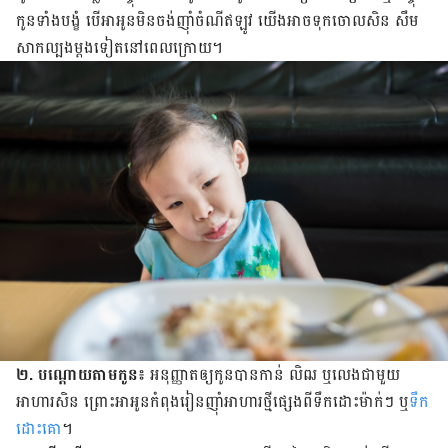
កូន​ទាំង​បង្ខំ បើ​អា​អូន​មិន​ចង់​ញ៉ាំ​ចំណី​ឥឡូវ យើង​អាច​ទុក​ចោល​សិន សឹម​
សាក​ល្បង​ម្ដង​ទៀត​នៅ​ពេល​ក្រោយ។
២. បណ្ដោយ​តាម​កូន៖
អនុញ្ញាត​ឲ្យ​កូន​បាន​កាន់ លិឍ ឬ​លេង​ជាមួយ​
អាហារ​សិន​ ព្រោះ​អា​អូន​កំពុង​រៀន​ញ៉ាំ​អាហារ​ថ្មី​ផ្សេង​ពី​ទឹក​ដោះ​ម៉ាក់ៗ ឬ​
ទឹក​
ដោះ​គោ
។