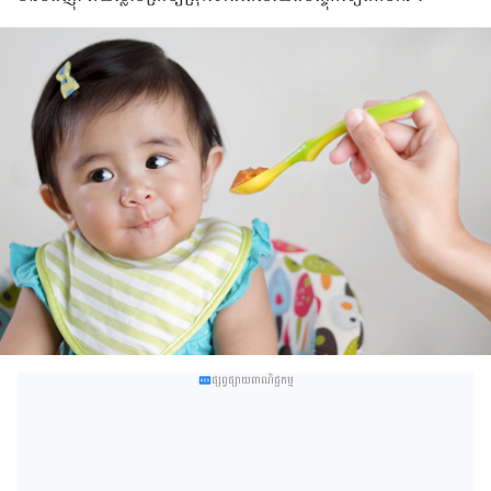
ផ្សព្វផ្សាយពាណិជ្ជកម្ម