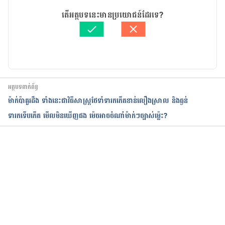
អត្ថបទ​ដោយ 
នាង សុខុមដាលីញ៉ា
តើអត្ថបទនេះមានប្រយោជន៍ដែរទេ?
What to do if your baby is refusing to eat!
ត្រួតពិនិត្យដោយ 
វេជ្ជ. ចាន់ ស៊ីណេត
បច្ចុប្បន្នភាពដោយ៖ 
នូ សោភ័ណ្ឌ
https://www.childrensnutrition.co.uk/full-
blog/babyrefusingtoeat
Why Is My Baby Refusing Solids?
អត្ថបទពាក់ព័ន្ធ
ម៉ាក់ប៉ាគួរដឹង ទាំងនេះជាវិធីសាស្ត្រថែទាំទារកកើតខាន់លឿងស្រាល និងធ្ងន់
https://www.whattoexpect.com/first-year/ask-
ទារកទើបកើត មើលមិនឃើញផង ម៉េចអាចចំណាំម៉ាក់ៗច្បាស់ម៉្លេះ?
heidi/baby-food-strike.aspx
កំពុងដំណើរការ...