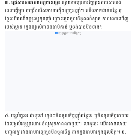
៣. ជ្រើស​រើស​អាហារ​ឲ្យ​បាន​ល្អ៖
ព្យាយាម​ប្រើ​ការ​ច្នៃប្រឌិត​របស់​យើង
ពេល​ធ្វើ​ម្ហូប ឬ​ជ្រើស​រើស​អាហារ​ថ្មី​ៗ​ឲ្យ​កូន​ញ៉ាំ។ យើង​អាច​ដាក់​បន្លែ ឬ​
ផ្លែឈើ​ពណ៌​ចម្រុះ​ឲ្យ​កូន​ញ៉ាំ ព្រោះ​ក្មេង​ចូល​ចិត្ត​ពណ៌​ស្អាត កាល​ណា​ឃើញ​
របស់​ស្អាត ក្មេង​ច្បាស់​ជា​ចង់​ចាប់​កាន់ ឬ​ចង់​បាន​មិន​ខាន។
ផ្សព្វផ្សាយពាណិជ្ជកម្ម
៤. បន្លប់​កូន៖
ជា​ទូទៅ ក្មេង​ៗ​មិន​ចូល​ចិត្ត​ញ៉ាំ​បន្លែ​ទេ ឬ​​មិន​ចូលចិត្ត​អាហារ​
ដែល​ផ្ដល់​អត្ថប្រយោជន៍​ល្អ​សុខភាព​ណា​មួយ។ ហេតុ​នេះ យើង​អាច​លាយ​
បញ្ចូល​គ្នា​រវាង​អាហារ​ឲ្យ​កូន​មិន​ចូល​ចិត្ត ដាក់​ក្នុង​អាហារ​កូន​ចូលចិត្ត។ ឧ.