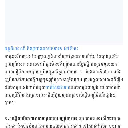
អត្ថន័យពណ៌ និងរូបរាងលាមកទារក នៅទីនេះ
អា​អូន​ទើប​បាន​៦​ខែ គ្រូពេទ្យ​ណែនាំ​ឲ្យ​បន្ថែម​អាហារ​បំប៉ន​ តែ​ក្មេង​ខ្លះ​មិន​
ព្រម​ញ៉ាំ​សោះ វា​អាច​មក​ពី​កូន​មិន​ចង់​ញ៉ាំ​អាហារ​ប្លែក​ថ្មី អា​អូន​ទទួល​យក​
អាហារ​ថ្មី​មិន​ទាន់​បាន ឬ​មិន​ចូល​ចិត្ត​អាហារ​នោះ។ យ៉ាង​ណា​ក៏​ដោយ យើង​
ត្រូវ​ណែនាំ​អាហារ​ថ្មី​ៗ​ឲ្យ​កូន​ញ៉ាំ​ឲ្យ​បាន​ច្រើន​មុខ ព្រោះ​វា​ផ្ដល់​សារធាតុ​ចិញ្ចឹម​
ដល់​អា​អូន និង​កាត់បន្ថយ​
ការ​រើស​អាហារ​
ពេល​អា​អូន​ធំ​ឡើង ហើយ​ម៉ាក់​ប៉ា​
អាច​ប្រើ​វិធី​ខាង​ក្រោម​នេះ ដើម្បី​ជួយ​ឲ្យ​អា​អូន​ចាប់​ផ្ដើម​ញ៉ាំ​ចំណី​ផ្សេង​ៗ​
បាន។
១. បង្កើត​បរិយាកាស​សប្បាយ​ពេល​ញ៉ាំ​បាយ៖
ព្យាយាម​លេង​សើច​ជាមួយ​
កូន​ផង និង​បន្លប់​បញ្ចុក​អាហារ​ចូល​មាត់​កូន​ផង។ ចៀសវាង​ស្រែក ឬ​បញ្ចុក​