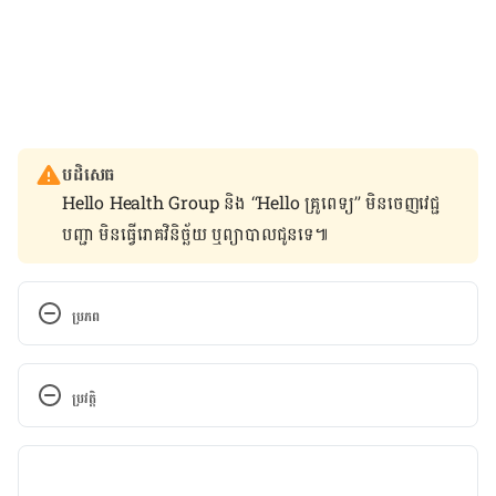
បដិសេធ
Hello Health Group និង “Hello គ្រូពេទ្យ” មិន​ចេញ​វេជ្ជ
បញ្ជា មិន​ធ្វើ​រោគវិនិច្ឆ័យ ឬ​ព្យាបាល​ជូន​ទេ៕
ប្រភព
Baby Won’t Touch Food?
ប្រវត្តិ
What to do when baby won’t touch food
កំណែ​ប្រែបច្ចុប្បន្ន
https://solidstarts.com/baby-led-
weaning/troubleshooting/
16/11/2021