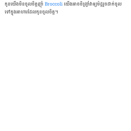
កូន​យើង​មិន​ចូលចិត្ត​ញ៉ាំ​
Broccoli
យើង​អាច​ចិញ្ច្រាំ​វា​ឲ្យ​ម៉ដ្ត​រួច​ដាក់​ចូល​
ទៅ​ក្នុង​អាហារ​ដែល​កូន​ចូល​ចិត្ត។