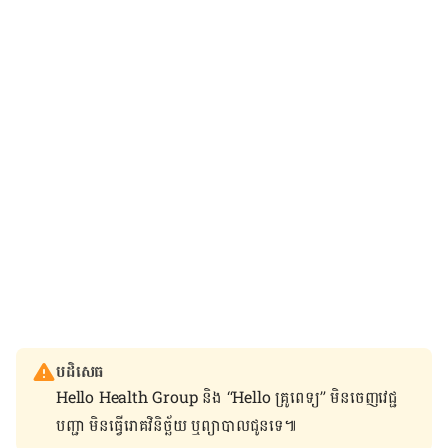
បដិសេធ
Hello Health Group និង “Hello គ្រូពេទ្យ” មិន​ចេញ​វេជ្ជ
បញ្ជា មិន​ធ្វើ​រោគវិនិច្ឆ័យ ឬ​ព្យាបាល​ជូន​ទេ៕