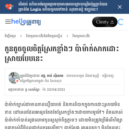
បើរវល់ ហើយចង់​រក្សាអត្ថបទទុកអានពេលក្រោយ​ច្រើនប៉ុណ្ណាក៏បាន
គ្រាន់តែ​ Login ហើយចូលទៅកាន់ សុខភាពខ្ញុំ ឥឡូវនេះ!
ចិញ្ចឹមកូន
វ័យកូនចេះដើរនិង​ជិតចូលរៀន
វ័យកូនចេះដើរ
កូន​តូច​ចូលចិត្ត​ស្រែក​ខ្លាំង​ៗ ប៉ាម៉ាក់សាកដោះ
ស្រាយ​បែបនេះ
ត្រួតពិនិត្យដោយ
វេជ្ជ. ចាន់ ស៊ីណេត
·
ឯកទេសសម្ភព និងរោគស្ត្រី
·
ម​ន្ទីរពេទ្យ
បង្អែកមិត្តភាពកម្ពុជា-ចិន សែនសុខ
អត្ថបទ​ដោយ
នូ សោភ័ណ្ឌ
·
កែ 23/04/2021
ប៉ា​ម៉ាក់​ច្បាស់​ជា​មាន​ភាព​នឿយហត់​ និង​ការ​ពិបាក​ក្នុង​ការ​ដោះស្រាយ​មិន​
ខាន​ នៅ​ពេល​ដែល​អា​អូន​តែងតែ​ស្រែក​​ខ្លាំង​ៗ​ដោយ​ការ​មួម៉ៅ​​។​ ពិត​ណាស់​
ប៉ា​ម៉ាក់​​​ចាំបាច់​លួងលោម​កូន​ឲ្យ​ស្ងប់​ចិត្ត​ភ្លាម​ៗ​​ ដោយ​មិន​ត្រូវ​ប្រើ​អំពើ​​ហិង្សា​
ឬ​ពាក្យ​សំដី​មិន​ល្អ​ដាក់​ពួក​គេ​ឡើយ​។​ ជាក់​ស្ដែង​ អា​អូន​តូច​ៗ មិន​មែន​ចេះ​