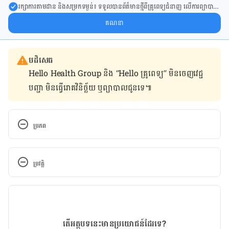
រក្សា​ការ​តាមដាន និងសម្រក​ទម្ងន់៖ ទទួលបាន​ព័ត៌​មាន​ថ្មី​ពី​គ្រូពេទ្យ​ជំនាញ លើ​ការ​ព្យា​បាល​
ការសម្រក​ទម្ងន់ និងការផ្តល់ជំនួយដោយផ្ទាល់​ក្នុង​ប្រអប់​សារ​របស់​អ្នក។
គណនា
បដិសេធ
Hello Health Group និង “Hello គ្រូពេទ្យ” មិន​ចេញ​វេជ្ជ
បញ្ជា មិន​ធ្វើ​រោគវិនិច្ឆ័យ ឬ​ព្យាបាល​ជូន​ទេ៕
ប្រភព
https://ourworldindata.org/cancer
ប្រវត្តិ
https://www.healthline.com/nutrition/cancer-
fighting-foods#TOC_TITLE_HDR_13
កំណែ​ប្រែបច្ចុប្បន្ន
https://www.webmd.com/cancer/features/seven-
02/02/2021
easy-to-find-foods-that-may-help-fight-cancer
អត្ថបទ​ដោយ 
ទូច សុខា
តើអត្ថបទនេះមានប្រយោជន៍ដែរទេ?