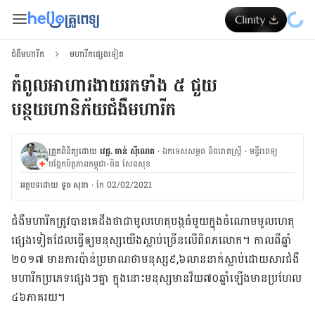
ជំងឺមហារីក
មហារីកផ្សេងទៀត
កំពូលអាហារងាយរកទាំង ៥ ជួយ
បន្ថយហានិភ័យជំងឺមហារីក
ត្រួតពិនិត្យដោយ
វេជ្ជ. ចាន់ ស៊ីណេត
·
ឯកទេសសម្ភព និងរោគស្ត្រី
·
ម​ន្ទីរពេទ្យ
បង្អែកមិត្តភាពកម្ពុជា-ចិន សែនសុខ
អត្ថបទ​ដោយ
ទូច សុខា
·
កែ 02/02/2021
ជំងឺ​មហារី​ក​ត្រូវ​បាន​គេ​ដឹង​ថា​ជា​មូល​ហេតុ​បង្ក​ធំ​មួយ​ក្នុង​ចំណោម​មូល​ហេតុ​
ផ្សេងទៀត​ដែល​ធ្វើ​ឲ្យ​មនុស្ស​យើង​ស្លាប់​​ច្រើន​លើ​ពិពភ​លោក​។ កាល​ពី​ឆ្នាំ​
២០១៧ មាន​ការ​ប៉ាន់​ប្រមាណថា​​មនុស្ស​៩
,​
៦​លាន​នាក់​ស្លាប់​ដោយ​សារ​ជំងឺ​
មហារីក​ប្រភេទ​ផ្សេងៗ​គ្នា ក្នុង​នោះ​មនុស្ស​មាន​វ័យ​៧០​ឆ្នាំ​ឡើង​មាន​ប្រហែល​
៤៦​ភាគ​រយ​។