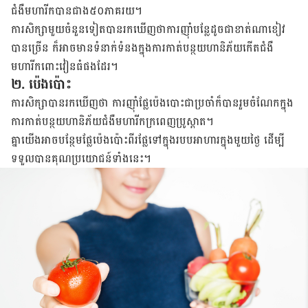
ជំងឺ​មហារីក
បាន​ជាង​៥០​ភាគ​រយ​។
ការ​សិក្សា​មួយ​ចំនួន​ទៀត​បាន​រក​ឃើញ​ថា​ការ​ញ៉ាំ​បន្លែ​ដូច​ជា​ខាត់ណា​ខៀវ​
បាន​ច្រើន ក៏​អាច​មាន​ទំនាក់​ទំនង​ក្នុង​ការ​កាត់​បន្ថយ​ហានិភ័យ​កើត​ជំងឺ​
មហារីក​ពោះ​វៀន​ធំ​
ផង​ដែរ​។​​
២
.
ប៉េងប៉ោះ
ការ​សិក្សា​បាន​រក​ឃើញ​ថា​ ការ​ញ៉ាំ​ផ្លែ​ប៉េង​បោះ​ជា​ប្រចាំ​​ក៏​បាន​រួម​ចំណែក​ក្នុង​
ការ​កាត់​បន្ថយ​ហានិភ័យ​ជំងឺ​មហារីក​ក្រ​ពេញ​ប្រូស្តាត​។
គ្នា​យើង​អាច​បន្ថែម​ផ្លែ​ប៉េង​ប៉ោះ​ពីរ​ផ្លែ​ទៅ​ក្នុង​របប​អាហារ​ក្នុង​មួយ​ថ្ងៃ ដើម្បី​
ទទួល​បាន​គុណ​ប្រ​យោជន៍​ទាំង​នេះ​។​