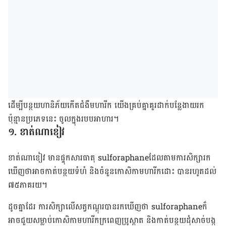
ដើម្បី​បន្ថយ​​ហានិភ័យ​កើតជំងឺ​មហារីក យើង​គ្រប់​គ្នា​គួរ​ដាក់​​​បន្លែ​ងាយ​រក​
ប៉ុន្មាន​ប្រភេទ​នេះ ចូល​ក្នុង​របប​អាហារ​។​
១
.
ខាត់ណា​ខៀវ​
ខាត់​ណា​ខៀវ មាន​ផ្ទុក​សារធាតុ​
sulforaphane
ដែល​តាម​ការ​សិក្សា​រក​
ឃើញ​ថា​អាច​កាត់​បន្ថយ​ទំហំ និង​ចំនួន​កោសិកា​មហារីក​ដោះ បាន​រហូត​ដល់​
៧៥​ភាគ​រយ​។
ដូច​គ្នា​ដែរ ការសិក្សា​លើ​សត្វ​កណ្ដុរ​បាន​រក​ឃើញ​ថា
sulforaphane
ក៏
អាច​ជួយ​សម្លាប់​កោសិកា​មហារីក​ក្រ​ពេញ​ប្រូស្តាត និង​កាត់​បន្ថយ​ដុំសាច់បង្ក