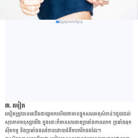
ផ្សព្វផ្សាយពាណិជ្ជកម្ម
៣
.
រមៀត​
រមៀត​ត្រូវ​បាន​គេ​ដឹង​ជា​យូរ​មក​ហើយ​ថា​មាន​ផ្ទុក​សារធាតុ​សំខាន់ៗ​ជួយ​ដល់​
សុខភាព​មនុស្ស​យើង ក្នុង​នោះ​​ក៏​មាន​សារធាតុ​ប្រឆាំង​ការ​រលាក​ ប្រ​ឆាំង​អុក​
ស៊ីត​កម្ម និង​ប្រឆាំង​ផល​រំខាន​ដោយ​ជំងឺ​មហារីក
ផង​ដែរ​។​