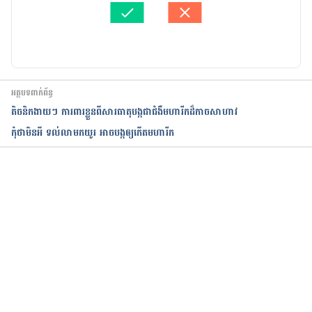
ត្រួតពិនិត្យដោយ 
វេជ្ជ. ចាន់ ស៊ីណេត
បច្ចុប្បន្នភាពដោយ៖ 
ទូច សុខា
អត្ថបទពាក់ព័ន្ធ
តិចនិក​​ងាយ​ៗ​ ​ការពារ​ខ្លួន​​ពី​សារធាតុ​​បង្ក​​ជា​ជំងឺ​មហារីកដ៏កាចសាហាវ
កុំថាមិនអី ទល់លាមកយូរ អាចបង្កឲ្យកើតមហារីក
កំពុងដំណើរការ...