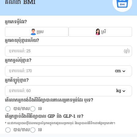
គណនា BMI
អ្នកភេទអ្វីដែរ?
ប្រុស
ស្រី
អ្នកអាយុប៉ុន្មានហើយ?
(ឆ្នាំ)
អ្នកកម្ពស់ប៉ុន្មាន?
cm
អ្នកគីឡូប៉ុន្មាន?
kg
តើលោកអ្នកចង់ដឹង​ពីវិធីព្យាបាលការសម្រកទម្ងន់ដែរ ឬទេ?
បាទ/ចាស
ទេ
តើអ្នកធ្លាប់ដឹងពីវិធីព្យាបាល GIP និង GLP-1 ទេ?
* នេះ​ជា​ការ​ព្យា​បាល​ថ្មីដែល​​មាន​ប្រសិទ្ធ​ភាព​ក្នុង​ការ​ជួយ​សម្រក​ទម្ងន់ និង​ព្យា​បាល​ជំ​ងឺ​ទឹក​នោម​ផ្អែម​ប្រភេទ២។
បាទ/ចាស
ទេ