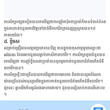
ការ​សិក្សា​ផ្សេងទៀត​បាន​រក​ឃើញ​ថា​ការ​ញ៉ាំ​ការ៉ុត​ជា​ប្រចាំ​ក៏​មាន​ទំនាក់​ទំនង​
ក្នុង​ការ​កាត់​បន្ថយ​ការ​វិវត្ត​ទៅ​ជា​ជំងឺ​មហារីក​ក្រពេញ​ប្រូស្តាត​បាន​១៨​
ភាគរយ​ដែរ​។
៥
.
ខ្ទឹម​ស​
សម្រាប់​គ្រឿង​ទេស​មួយ​ប្រភេទ​នេះ​វិញ មាន​ផ្ទុក​ធាតុ​សកម្ម​មួយ​ឈ្មោះ​ថា
allicin
ដែល​អាច​ជួយ​សម្លាប់​កោសិកា​មហារីក​។​ ការសិក្សា​មួយ​ចំនួន​បាន​
រក​ឃើញ​ថា ការ​ញ៉ាំ​ខ្ទឹម​ស​ជា​​ប្រចាំ​បាន​ចូល​រួម​កាត់​បន្ថយ​ហានិភ័យ​កើត​ជំងឺ​
មហារីក​បាន​។​
ការ​សិក្សា​ថ្មីៗ​ជា​ច្រើន​បាន​រក​ឃើញ​ថា​របប​អាហារ ពិតជា​បាន​រួ​ម​ចំណែក​
យ៉ាង​ច្រើន​ដល់​​មនុស្ស​យើង​ក្នុង​ការ​កាត់​បន្ថយ​ហានិភ័យ​កើតជំងឺ​មហារីក​។
ដូចនេះ​ គ្នា​យើង​មិន​គួរ​រំលង​អាហារ​ងាយ​ៗ ដូច​បាន​រៀន​រាប់​ខាង​លើ​នោះ​ទេ​
។