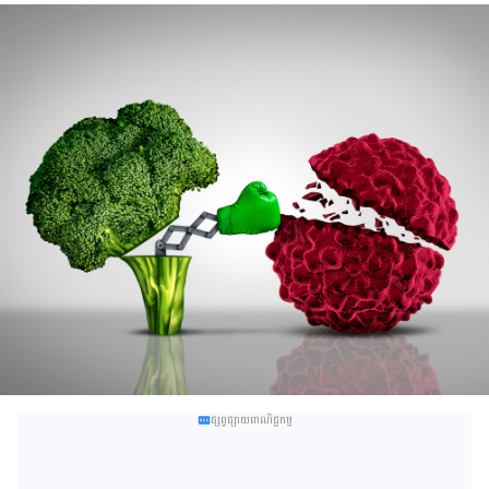
ផ្សព្វផ្សាយពាណិជ្ជកម្ម