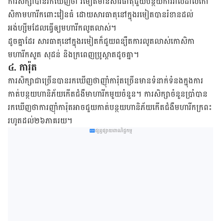
ការ​សិក្សា​បាន​រក​ឃើញ​ថា​ រមៀត​មាន​សារធាតុ​ជួយ​បន្ថយ​ការ​រាលដាល​កោ
សិកា​មហារីក​ពោះវៀន​ធំ ដោយ​សារធាតុ​នៅ​ក្នុង​រមៀត​បាន​រំខាន​ដល់​
អង់ហ្សីម​ដែល​ធ្វើ​ឲ្យ​មហារីក​លូត​លាស់​។
ដូច​គ្នា​ដែរ សារធាតុ​នៅ​ក្នុង​​រមៀត​ក៏​ជួយ​ពន្យឺត​ការ​លូត​លាស់​កោសិកា​
មហារីក​សួត សុដន់ និង​ក្រពេញ​ប្រូស្តាត​ដូច​គ្នា​។
៤
.
ការ៉ុត​​
ការ​សិក្សា​ជា​ច្រើន​​បាន​រក​ឃើញ​ថា​ញ៉ាំ​ការ៉ុត​ច្រើន​មាន​ទំនាក់ទំនង​ក្នុង​ការ​
កាត់​បន្ថយ​ហានិភ័យ​កើត​ជំងឺ​មាហា​រីក​មួយ​ចំនួន​។ ការ​សិក្សា​ចំនួន​ប្រាំ​បាន​
រក​ឃើញ​ថា​ការ​ញ៉ាំ​ការ៉ុត​អាច​ជួយ​កាត់​បន្ថយ​ហានិ​ភ័យ​កើត​ជំងឺ​មហារីក​ក្រពះ
រហូត​ដល់​២៦​ភាគរយ​។
ផ្សព្វផ្សាយពាណិជ្ជកម្ម