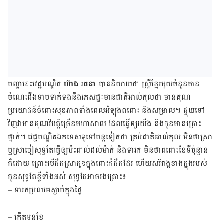
បញ្ហា​នេះ​វេជ្ជបណ្ឌិត
ហ៊ាង រតនា
បាន​និយាយថា ស្ត្រី​ខ្មែរ​មួយ​ចំនួន​មាន
ចំណេះដឹងទាបទាក់ទង​នឹង​ភេសជ្ជៈ​មាន​ជាតិ​អាល់កុល​ថា មាន​គុណ​
ប្រយោជន៍​ចំពោះ​សុខភាព​ទាំង​ពេល​អំឡុង​ពពោះ និង​សម្រាល។ ផ្ទុយ​ទៅ​
វិញ​វា​មាន​គុណ​វិបត្តិ​ច្រើន​មហាសាល ដែល​ធ្វើឲ្យ​យើង និង​កូន​មាន​គ្រោះ
ថ្នាក់។ វេជ្ជបណ្ឌិត​ឯកទេស​ទូទៅ​បន្ត​ទៀត​ថា គ្រប់​ជាតិ​អាល់កុល មិន​ថា​ស្រា
ឬ​ស្រាបៀ​សុទ្ធតែ​ធ្វើឲ្យ​ប៉ះពាល់​ដល់​ម៉ាក់ និង​ទារក មិន​ថា​ពពោះ​ខែ​ទី​ប៉ុន្មាន​​​​
ក៏​ដោយ ព្រោះ​បើ​ផឹក​ស្រា​កូន​ក្នុង​ពោះ​ក៏​ផឹក​ដែរ ហើយ​សរីរាង្គ​ខាង​ក្នុង​របស់​
កូន​សុទ្ធ​តែ​ខ្ចី​ទាំងអស់ សុទ្ធតែអាចរងគ្រោះ៖
– ទារក​ប្រឈម​ស្លាប់​ក្នុង​ផ្ទៃ
– កើត​មុន​ខែ