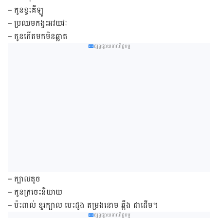
– កូន​ខ្វះ​គីឡូ
– ប្រឈម​កង្វះ​អវយវៈ
– កូន​កើត​មក​មិន​ឆ្លាត
ផ្សព្វផ្សាយពាណិជ្ជកម្ម
– ក្បាល​តូច
– កូន​ក្រ​ចេះ​និយាយ
– ប៉ះពាល់ ខួរក្បាល បេះដូង តម្រងនោម ឆ្អឹង ជាដើម។
ផ្សព្វផ្សាយពាណិជ្ជកម្ម