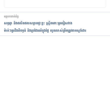
អត្ថបទពាក់ព័ន្ធ
សត្វឆ្មា និងផលិតផលសម្អាតផ្ទះ​ខ្លះ​​ ស្រី្ត​ពពោះគួរចៀសវាង​
ម៉ាក់ៗគួរដឹងពីទម្ងន់ និងប្រវែងគភ៌ក្នុងផ្ទៃ លូតលាស់ត្រឹមត្រូវតាមស្ដង់ដារ
កំពុងដំណើរការ...