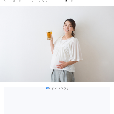
ផ្សព្វផ្សាយពាណិជ្ជកម្ម