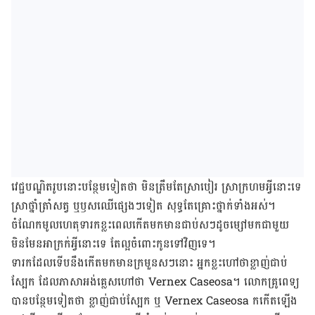
វេជ្ជបណ្ឌិត​រូប​នោះ​បន្ថែម​ទៀត​ថា មិន​ត្រឹម​តែ​ស្រាបៀរ ស្រា​ក្រហម​អ្វី​នោះ​ទេ
ស្រា​ថ្នាំ​ត្រាំ​សត្វ ឬ​ឫស​ឈើ​ផ្សេង​ៗ​ទៀត សុទ្ធតែ​គ្រោះថ្នាក់​ទាំងអស់។
ចំណែក​មូលហេតុ​ទារក​ខ្លះ​ពេល​កើត​មក​មាន​ជាប់​ស​ៗ​ដូច​ម្សៅ​មក​ជាមួយ
មិន​មែន​អាក្រក់​អ្វី​នោះ​ទេ តែ​ល្អ​ចំពោះ​កូន​ទៅវិញ​ទេ។
ទារក​ដែល​ទើប​នឹង​កើត​មក​មាន​ក្រមួន​ស​ៗ​នោះ អ្នក​ខ្លះ​ហៅ​ថា​ខ្លាញ់​ជាប់​
ស្បែក ដែល​ភាសា​អង់គ្លេស​ហៅ​ថា Vernex Caseosa។ លោក​គ្រូ​ពេទ្យ​
បាន​បន្ថែម​ទៀត​ថា ខ្លាញ់​ជាប់​ស្បែក ឬ Vernex Caseosa កកើត​ឡើង​