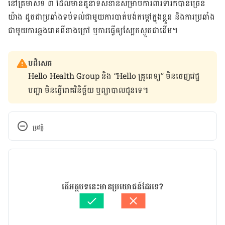
នៅ​ត្រីមាស​ទី ៣ ដែល​មាន​តួនាទី​សំខាន់​សម្រាប់​ការពារ​ទារក​បាន​ច្រើន​
យ៉ាង​ ដូចជា​ប្រឆាំង​ទប់ទល់​ជាមួយ​ការ​បាត់បង់​កម្ដៅ​ក្នុង​ខ្លួន និង​ការ​ប្រឆាំង​
ជាមួយ​ការ​ឆ្លង​រោគ​ពី​ខាង​ក្រៅ ឬ​ការ​ធ្វើឲ្យ​ស្បែក​ស្ងួត​ជាដើម។
បដិសេធ
Hello Health Group និង “Hello គ្រូពេទ្យ” មិន​ចេញ​វេជ្ជ
បញ្ជា មិន​ធ្វើ​រោគវិនិច្ឆ័យ ឬ​ព្យាបាល​ជូន​ទេ៕
ប្រវត្តិ
កំណែ​ប្រែបច្ចុប្បន្ន
16/10/2020
អត្ថបទ​ដោយ 
Try Ravi
តើអត្ថបទនេះមានប្រយោជន៍ដែរទេ?
ត្រួតពិនិត្យដោយ 
វេជ្ជ. ចាន់ ស៊ីណេត
បច្ចុប្បន្នភាពដោយ៖ 
ថាត់ រ័ត្នមូនីតា