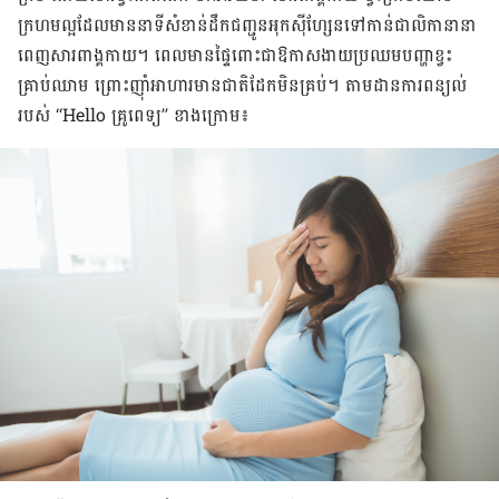
ក្រហម​ល្អ​ដែល​មាន​នាទី​សំខាន់​ដឹកជញ្ជូន​អុកស៊ីហ្សែន​ទៅ​កាន់​ជាលិកា​​នានា​
ពេញ​សារពាង្គកាយ។ ពេលមាន​ផ្ទៃពោះ​​ជា​ឱកាស​ងាយ​ប្រឈម​បញ្ហា​ខ្វះ​
គ្រាប់​ឈាម ព្រោះ​ញ៉ាំ​អាហារ​មាន​ជាតិ​ដែក​មិន​គ្រប់។ តាម​ដាន​ការ​ពន្យល់​
របស់ “Hello គ្រូពេទ្យ” ខាង​ក្រោម៖