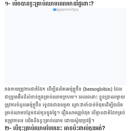
១- ម៉េចបានខ្វះគ្រាប់ឈាមពេលមានផ្ទៃពោះ?
ផ្សព្វផ្សាយពាណិជ្ជកម្ម
រាងកាយ​ត្រូវការ​ជាតិ​ដែក ដើម្បី​ផលិត​អេម៉ូគ្លូប៊ីន (hemoglobin) ដែល​
ជា​ប្រូតេអ៊ីន​ដ៏​សំខាន់​ក្នុង​គ្រាប់​ឈាម​ក្រហម។ ពេល​ពពោះ ខ្លួន​ប្រាណ​ម្ដាយ
ត្រូវការ​ចំនួន​អេម៉ូក្លូប៊ីន ទ្វេ​ដង​ជាង​ធម្មតា ព្រោះ​វា​ចាំបាច់​បំផុត​ដើម្បី​ផលិត​
គ្រាប់​ឈាម​បន្ថែម​ដល់​កូន​ក្នុង​ផ្ទៃ។ រឿង​សាមញ្ញ​បំផុត បើ​គ្មាន​ជាតិ​ដែក​គ្រប់​
តម្រូវ​ការ​ទេ យើង​​នឹង​ខ្វះ​គ្រាប់​ឈាម ដោយ​ស្វ័យប្រវត្តិ។
២- បើខ្វះគ្រាប់ឈាមបែបនេះ អាចប៉ះពាល់កូនអត់?