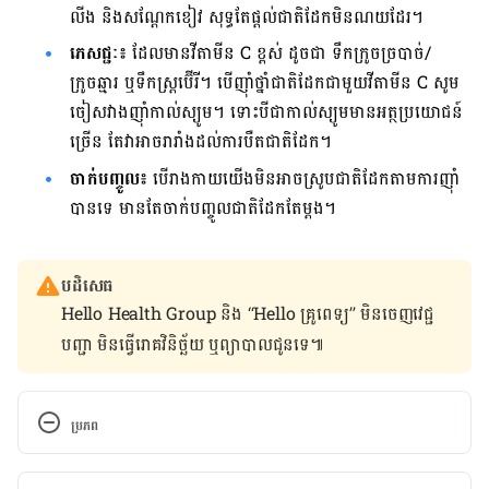
លីង និង​សណ្ដែក​ខៀវ សុទ្ធ​តែ​ផ្ដល់​ជាតិ​ដែក​មិន​ណយ​ដែរ។
ភេសជ្ជៈ៖
ដែល​មាន​វីតាមីន C ខ្ពស់ ដូចជា ទឹកក្រូច​ច្របាច់/
ក្រូចឆ្មារ ឬ​ទឹក​ស្ត្រប៊ើរី។ បើ​ញ៉ាំ​ថ្នាំ​ជាតិ​ដែក​ជាមួយ​វីតាមីន C សូម​
ចៀស​វាង​ញ៉ាំ​កាល់ស្យូម។ ទោះ​បី​ជា​កាល់ស្យូម​មាន​អត្ថប្រយោជន៍​
ច្រើន តែ​វា​អាច​រារាំង​ដល់​ការ​បឺតជាតិ​ដែក។
ចាក់បញ្ចូល៖
បើ​រាងកាយ​យើង​​មិន​អាច​ស្រូប​ជាតិ​ដែក​តាម​ការ​ញ៉ាំ​
បាន​ទេ មាន​តែ​ចាក់​បញ្ចូល​ជាតិ​ដែក​តែ​ម្ដង។
បដិសេធ
Hello Health Group និង “Hello គ្រូពេទ្យ” មិន​ចេញ​វេជ្ជ
បញ្ជា មិន​ធ្វើ​រោគវិនិច្ឆ័យ ឬ​ព្យាបាល​ជូន​ទេ៕
ប្រភព
Iron deficiency anemia. 