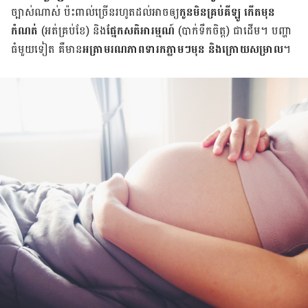
ច្បាស់ណាស់ ប៉ះ​ពាល់​ច្រើន​រហូត​ដល់​អាច​ឲ្យ​
កូន​មិន​គ្រប់​គីឡូ
កើត​មុន​
កំណត់
(អត់​គ្រប់​ខែ) និង​
ផ្នែក​សតិអារម្មណ៍
(បាក់ទឹក​ចិត្ត) ជា​ដើម។ បញ្ហា​
ធំ​មួយ​ទៀត គឺ​មាន​
អត្រាមរណភាព​ទារក​ភ្លាមៗ​មុន និង​ក្រោយ​សម្រាល
។