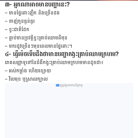
៣- អ្នកណាអាចមានបញ្ហានេះ?
– មាន​ផ្ទៃពោះ​ញឹក និង​ច្រើន​ដង
– ចាញ់​កូន​ធ្ងន់ធ្ងរ
– ខ្វះ​ជាតិ​ដែក
– ធ្លាប់​មាន​ប្រវត្តិ​ខ្វះ​គ្រាប់​ឈាម​ពី​មុន
– មករដូវច្រើនៗមុនពេលមានផ្ទៃពោះ។
៤- ធ្វើម៉េចទើបដឹងថាមានបញ្ហាកង្វះគ្រាប់ឈាមក្រហម?
រោគសញ្ញា​ទូទៅ​នៃ​ជំងឺ​កង្វះ​គ្រាប់​ឈាម​ក្រហម​មាន​ដូចជា៖
– អស់​កម្លាំង ហើយ​ខ្សោយ
– វិលមុខ ឬ​ស្រាល​ក្បាល
ផ្សព្វផ្សាយពាណិជ្ជកម្ម