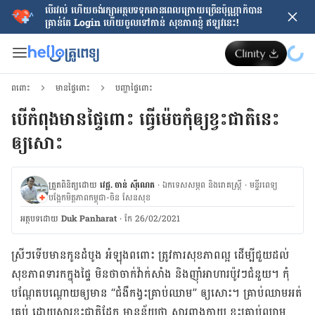
បើរវល់ ហើយចង់​រក្សាអត្ថបទទុកអានពេលក្រោយ​ច្រើនប៉ុណ្ណាក៏បាន
គ្រាន់តែ​ Login ហើយចូលទៅកាន់ សុខភាពខ្ញុំ ឥឡូវនេះ!
ពពោះ
មានផ្ទៃពោះ
បញ្ហាផ្ទៃពោះ
បើ​កំពុង​មាន​ផ្ទៃពោះ ធ្វើ​ម៉េច​កុំ​ឲ្យ​ខ្វះ​ជាតិ​នេះ
ឲ្យសោះ
ត្រួតពិនិត្យដោយ
វេជ្ជ. ចាន់ ស៊ីណេត
·
ឯកទេសសម្ភព និងរោគស្ត្រី
·
ម​ន្ទីរពេទ្យ
បង្អែកមិត្តភាពកម្ពុជា-ចិន សែនសុខ
អត្ថបទ​ដោយ
Duk Panharat
·
កែ 26/02/2021
ស្រីៗ​ទើបមាន​កូន​ដំបូង អំឡុង​ពពោះ ត្រូវការ​សុខភាព​ល្អ ដើម្បី​ជួយ​ដល់​
សុខភាព​ទារក​ក្នុង​ផ្ទៃ មិន​ថា​ចាក់​វ៉ាក់សាំង និង​ញ៉ាំអាហារ​ប៉ូវៗ​ជំនួយ។ កុំ​
បណ្ដែត​បណ្ដោយ​ឲ្យ​មាន “ជំងឺ​កង្វះ​គ្រាប់​ឈាម” ឲ្យ​សោះ។ គ្រាប់​ឈាម​អត់​
គ្រប់ ដោយសារ​ខ្វះ​ជាតិដែក មាន​ន័យ​ថា សារពាង្គកាយ ខ្វះ​គ្រាប់​ឈាម​