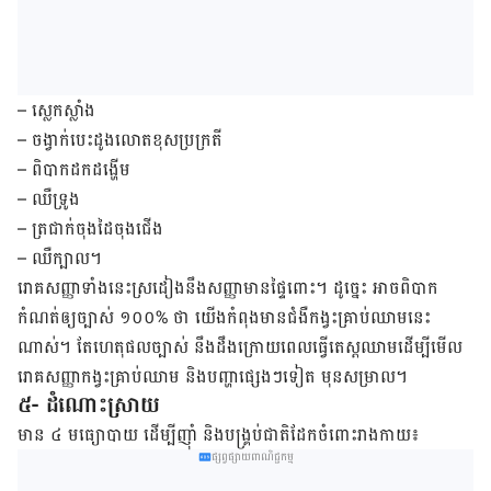
– ស្លេកស្លាំង
– ចង្វាក់​បេះដូង​លោត​ខុស​ប្រក្រតី
– ពិបាក​ដក​ដង្ហើម
– ឈឺទ្រូង
– ត្រជាក់​ចុង​ដៃ​ចុង​ជើង
– ឈឺ​ក្បាល។
រោគសញ្ញា​ទាំង​នេះ​ស្រដៀង​នឹង​សញ្ញា​មានផ្ទៃពោះ។ ដូច្នេះ អាច​ពិបាក​
កំណត់​ឲ្យ​ច្បាស់ ១០០% ថា យើង​កំពុង​មាន​ជំងឺ​កង្វះគ្រាប់​ឈាម​នេះ​
ណាស់។ តែ​ហេតុផល​ច្បាស់ នឹង​ដឹង​ក្រោយ​ពេល​ធ្វើ​តេស្ត​ឈាម​ដើម្បី​មើល​
រោគ​សញ្ញា​កង្វះ​គ្រាប់​ឈាម និង​បញ្ហា​ផ្សេងៗ​ទៀត មុន​សម្រាល។
៥- ដំណោះស្រាយ
មាន ៤ មធ្យោបាយ ដើម្បីញ៉ាំ និងបង្គ្រប់ជាតិដែកចំពោះរាងកាយ៖
ផ្សព្វផ្សាយពាណិជ្ជកម្ម