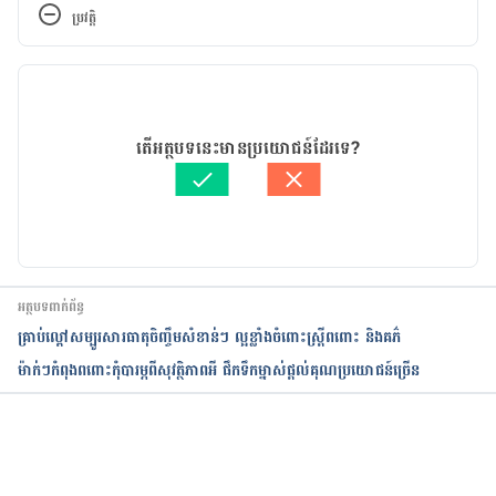
http://www.mayoclinic.org/diseases-
ប្រវត្តិ
conditions/iron-deficiency-anemia/home/ovc-
20266507
 Accessed April 5, 2017.
កំណែ​ប្រែបច្ចុប្បន្ន
Iron deficiency anemia during pregnancy: 
26/02/2021
Prevention tips. 
អត្ថបទ​ដោយ 
Duk Panharat
តើអត្ថបទនេះមានប្រយោជន៍ដែរទេ?
http://www.mayoclinic.org/healthy-
ត្រួតពិនិត្យដោយ 
វេជ្ជ. ចាន់ ស៊ីណេត
lifestyle/pregnancy-week-by-week/in-
បច្ចុប្បន្នភាពដោយ៖ 
ទូច សុខា
depth/anemia-during-pregnancy/art-20114455?
pg=1
 Accessed April 5, 2017.
អត្ថបទពាក់ព័ន្ធ
គ្រាប់​ល្ពៅសម្បូរសារធាតុចិញ្ចឹមសំខាន់ៗ ល្អខ្លាំងចំពោះស្ត្រីពពោះ និងគភ៌
ម៉ាក់ៗកំពុងពពោះកុំបារម្ភពីសុវត្ថិភាពអី ផឹកទឹកម្នាស់ផ្តល់គុណប្រយោជន៍ច្រើន
កំពុងដំណើរការ...