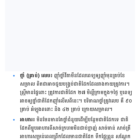
ថ្នាំ (គ្រាប់) លេប៖
​ញ៉ាំ​ថ្នាំ​វីតាមីន​ដែល​ពេទ្យ​ឲ្យ​ញ៉ាំ​មុន​គ្រប់​ខែ​
សម្រាល ពិតជា​អាច​ជួយ​បង្គ្រប់​ជាតិ​ដែក​ដែល​រាងកាយ​ត្រូវ​ការ។
ស្ត្រី​មាន​ផ្ទៃពោះ ត្រូវការ​ជាតិ​ដែក​ ២៧ មិល្លីក្រាម​ក្នុង១ថ្ងៃ ឬ​ពេទ្យ​
អាច​ឲ្យ​ថ្នាំ​ជាតិ​ដែក​ញ៉ាំ​​លើស​​ពីនេះ។ បរិមាណ​ថ្នាំ​ត្រូវ​លេប គឺ ៩០
គ្រាប់ អំឡុង​ពពោះ និង ៤២ គ្រាប់ ក្រោយ​សម្រាល។
អាហារ៖
មិន​មែន​មាន​តែ​ថ្នាំ​ជំនួយ​ដើម្បី​បន្ថែម​ជាតិ​ដែក​ទេ ជាតិ​
ដែក​ពី​ម្ហូប​អាហារ​ពី​សាច់​ក្រហម​មិន​ជាប់​ខ្លាញ់ សាច់​មាន់ សាច់​ត្រី
អាហារ​សម្រន់​ពេល​ព្រឹក​ដែល​មាន​ជាតិ​ដែក ទឹក​ផ្លែ​ព្រូន សណ្តែក​