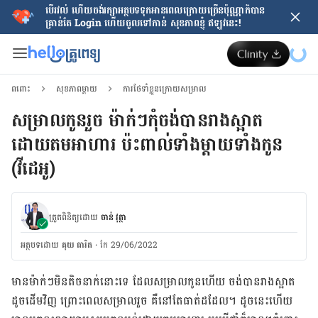
បើរវល់ ហើយចង់​រក្សាអត្ថបទទុកអានពេលក្រោយ​ច្រើនប៉ុណ្ណាក៏បាន
គ្រាន់តែ​ Login ហើយចូលទៅកាន់ សុខភាពខ្ញុំ ឥឡូវនេះ!
ពពោះ
សុខភាពម្ដាយ
ការថែទាំខ្លួនក្រោយសម្រាល
សម្រាល​កូន​រួច​ ម៉ាក់ៗកុំ​ចង់បានរាងស្អាត
ដោយតមអាហារ ប៉ះពាល់​ទាំងម្តាយទាំងកូន
(វីដេអូ)
ត្រួតពិនិត្យដោយ
ចាន់ វុត្ថា
អត្ថបទ​ដោយ
គុយ ធារិត
·
កែ 29/06/2022
មាន​ម៉ាក់​ៗ​មិន​តិច​​នាក់នោះ​ទេ ដែល​សម្រាល​កូន​ហើយ ចង់​បាន​រាង​ស្អាត​
ដូច​ដើម​វិញ ព្រោះ​ពេល​សម្រាល​​រួច គឺ​នៅ​តែធាត់​ដដែល។ ដូចនេះ​ហើយ​