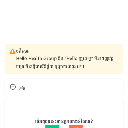
បដិសេធ
Hello Health Group និង “Hello គ្រូពេទ្យ” មិន​ចេញ​វេជ្ជ
បញ្ជា មិន​ធ្វើ​រោគវិនិច្ឆ័យ ឬ​ព្យាបាល​ជូន​ទេ៕
ប្រវត្តិ
កំណែ​ប្រែបច្ចុប្បន្ន
29/06/2022
អត្ថបទ​ដោយ 
គុយ ធារិត
តើអត្ថបទនេះមានប្រយោជន៍ដែរទេ?
ត្រួតពិនិត្យដោយ
ចាន់ វុត្ថា