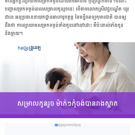
មាន​អ្នក​ខ្លះ​ព្យាយាម​សម្រក​ទម្ងន់​ដោយ​តម​អាហារ ឬ​ប្រើថ្នាំ​ក៏​មាន។ចំពោះ​
បញ្ហា​សម្រក​ទម្ងន់​ពេល​សម្រាល​កូន​រួច​នេះ បើ​តាម​លោកស្រី​វេជ្ជបណ្ឌិត ហួរ
ដានេ អនុ​ប្រធាន​នាយកដ្ឋាន​អាហារូបត្ថម្ភ នៃ​មន្ទីរពេទ្យ​កុមារ​ជាតិ បាន​ឲ្យ​
ដឹង​ថា ការ​ព្យាយាម​សម្រក​ទម្ងន់​ទាំង​កូន​នៅ​បៅដោះ គឺ​ប៉ះពាល់​ទាំង​កូន
និង​ម្ដាយ​។
ផ្សព្វផ្សាយពាណិជ្ជកម្ម