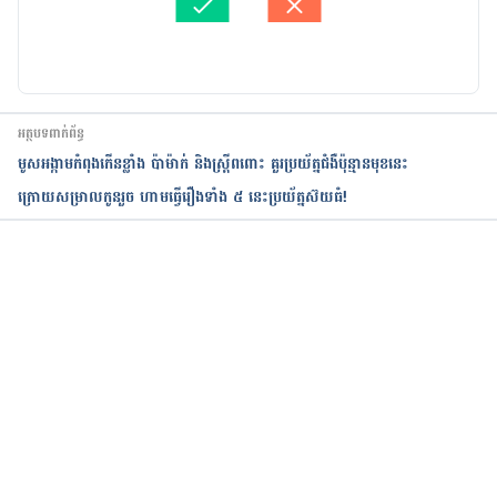
បច្ចុប្បន្នភាពដោយ៖ 
ចាន់ វុត្ថា
អត្ថបទពាក់ព័ន្ធ
មូសអង្កាមកំពុងកើនខ្លាំង ប៉ាម៉ាក់ និងស្ត្រីពពោះ គួរប្រយ័ត្នជំងឺប៉ុន្មានមុខនេះ
ក្រោយ​សម្រាលកូនរួច ហាមធ្វើរឿងទាំង ៥ នេះប្រយ័ត្នស៊យធំ!
កំពុងដំណើរការ...