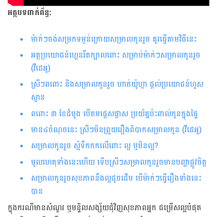
អត្ថបទពាក់ព័ន្ធ:
ម៉ាក់ៗចង់សម្រកទម្ងន់ក្រោយសម្រាលកូនរួច គួរធ្វើតាមវិធីនេះ
អត្ថប្រយោជន៍ហ្គេនរឹតក្បាលពោះ សម្រាប់ម៉ាក់ៗសម្រាលកូនរួច​
(វីដេអូ)
ស្រីៗពពោះ និងសម្រាលកូនរួច ហាត់យ៉ូហ្កា ផ្តល់ប្រយោជន៍ហួស
ស្មាន
ពពោះ​ ៣ ខែដំបូង បើ​តម​ផ្តេស​ផ្តាស ប្រយ័ត្ន​ប៉ះពាល់​កូនក្នុង​ផ្ទៃ
មាន៤ចំណុច​នេះ ស្រីៗ​​​មិនព្រួយ​រឿងពិបាក​សម្រាល​កូន (វីដេអូ)
សម្រាលកូនរួច ស្អំទឹកកកលើពោះ ល្អ ឬមិនល្អ?
មូលហេតុ​ទាំង​នេះ​ហើយ ​ទើប​ស្រីៗ​សម្រាល​កូន​រួច​មាន​បញ្ហា​ផ្លូវ​ចិត្ត
សម្រាលកូនរួចសុខភាពនឹងល្អដូចដើម បើម៉ាក់ៗធ្វើរឿងទាំងនេះ
បាន
ក្នុង​ករណី​មាន​សំណួរ ឬ​មន្ទិលសង្ស័យ​ជុំវិញ​សុខភាព​អ្នក ជម្រើស​ល្អ​បំផុត