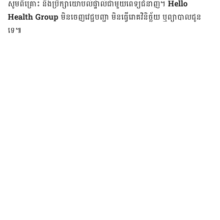
សូម​ពិគ្រោះ និង​ប្រឹក្សា​យោបល់​ផ្ទាល់​ជាមួយ​ពេទ្យ​ជំនាញ។
Hello
Health Group
មិន​ចេញ​វេជ្ជបញ្ជា មិន​ធ្វើ​រោគវិនិច្ឆ័យ ឬ​ព្យាបាល​ជូន​
ទេ៕