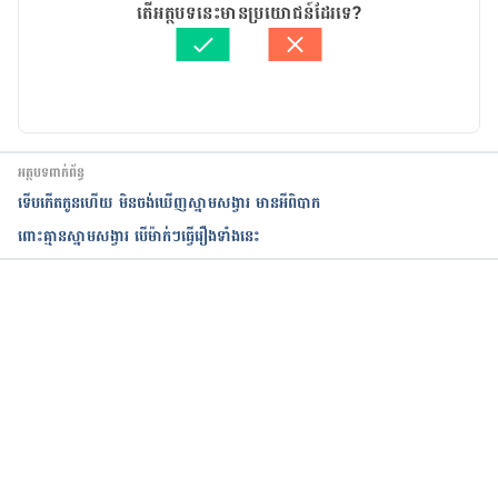
អត្ថបទ​ដោយ 
នាង សុខុមដាលីញ៉ា
តើអត្ថបទនេះមានប្រយោជន៍ដែរទេ?
Stretch Marks During and After Pregnancy
ត្រួតពិនិត្យដោយ 
វេជ្ជ. ចាន់ ស៊ីណេត
បច្ចុប្បន្នភាពដោយ៖ 
នូ សោភ័ណ្ឌ
https://www.whattoexpect.com/pregnancy/sympt
oms-and-solutions/stretch-marks.aspx
What can I do about stretch marks?
អត្ថបទពាក់ព័ន្ធ
ទើបកើតកូនហើយ មិនចង់ឃើញស្នាមសង្វារ មានអីពិបាក
https://www.tommys.org/pregnancy-
ពោះគ្មានស្នាមសង្វារ បើម៉ាក់ៗធ្វើរឿងទាំងនេះ
information/im-pregnant/ask-a-midwife/what-
can-i-do-about-stretch-marks
កំពុងដំណើរការ...