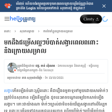
បើរវល់ ហើយចង់​រក្សាអត្ថបទទុកអានពេលក្រោយ​ច្រើនប៉ុណ្ណាក៏បាន
គ្រាន់តែ​ Login ហើយចូលទៅកាន់ សុខភាពខ្ញុំ ឥឡូវនេះ!
ពពោះ
សុខភាពម្ដាយ
ការថែទាំខ្លួនក្រោយសម្រាល
មកដឹងជម្រើសល្អៗបំបាត់សង្វារពេលពពោះ
និងក្រោយសម្រាល
ត្រួតពិនិត្យដោយ
វេជ្ជ. ចាន់ ស៊ីណេត
·
ឯកទេសសម្ភព និងរោគស្ត្រី
·
ម​ន្ទីរពេទ្យ
បង្អែកមិត្តភាពកម្ពុជា-ចិន សែនសុខ
អត្ថបទ​ដោយ
នាង សុខុមដាលីញ៉ា
·
កែ 13/10/2021
សង្វារ​
កើត​ឡើង​ចំពោះ​ស្ត្រី​ពពោះ គឺ​ជា​រឿង​ធម្មតា​ទូទៅ​មួយ​ដោយ​សារ​ម៉ាក់​ៗ​
ត្រូវ​បំប៉ន​សុខភាព ឡើង​គីឡូ​ខ្លាំង ដូច​នេះ​អាច​បណ្ដាល​ឲ្យ​បែក​សាច់​ឡើង​
សង្វារ​។ ទោះ​ជា​យ៉ាង​ណា ម៉ាក់​ៗ​ច្បាស់​ជា​មិន​ចង់​ឃើញ​សង្វារ​នៅ​លើ​ស្បែក​
ទេ ព្រោះ​ខ្លះ​មើល​ទៅ​ដូច​សត្វ​ជន្លេន​គួរ​ខ្លាច ហើយ​បើ​ម៉ាក់​ៗ​ប្រើ​គ្រីម​បំបាត់​