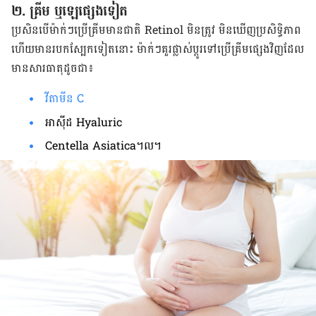
២. គ្រីម ឬ​ឡេ​ផ្សេង​ទៀត
ប្រសិន​បើ​ម៉ាក់​ៗ​ប្រើ​គ្រីម​មាន​ជាតិ Retinol មិន​ត្រូវ មិន​ឃើញ​ប្រសិទ្ធិភាព
ហើយ​មាន​របក​ស្បែក​ទៀត​នោះ ម៉ាក់ៗ​គួរ​ផ្លាស់​ប្ដូរ​ទៅ​ប្រើ​គ្រីម​ផ្សេង​វិញ​ដែល​
មាន​សារធាតុ​ដូច​ជា៖
វីតាមីន C
អាស៊ីដ Hyaluric
Centella Asiatica។ល។