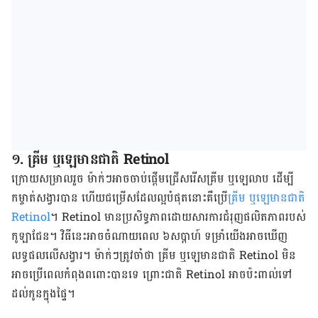
១. គ្រីម ឬ​ឡេ​មាន​ជាតិ Retinol
ក្រោយ​សម្រាល​រួច ម៉ាក់​ៗ​អាច​ចាប់​ផ្ដើម​ជ្រើស​រើស​គ្រីម ឬ​ឡេ​លាប ដើម្បី​
កម្ចាត់​សង្វារ​បាន ហើយ​ជម្រើស​ដែល​ល្អ​បំផុត​នោះ​គឺ​ប្រើ
​គ្រីម ឬ​ឡេ​មាន​ជាតិ​
Retinol
។ Retinol មាន​ប្រសិទ្ធភាព​ដោយ​សារ​ការ​ជំរុញ​ផលិត​ភាព​របស់​
កូឡាជែន។ វិធីនេះអាច​ចំណាយ​ពេល​ ៦​សប្ដាហ៍ ទម្រាំ​យើង​អាច​ឃើញ​
លទ្ធផល​លើ​សង្វារ។ ម៉ាក់​ៗ​ត្រូវ​ចាំ​ថា គ្រីម ឬ​ឡេ​មាន​ជាតិ Retinol មិន​
អាច​ប្រើ​ពេល​កំពុង​ពពោះ​បាន​ទេ ព្រោះ​ជាតិ Retinol អាច​ប៉ះ​ពាល់​ទៅ​
ដល់​កូន​ក្នុង​ផ្ទៃ​។