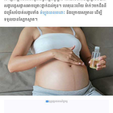
សង្វារ​ផ្ដេសផ្ដាស​អាច​គ្រោះ​ថ្នាក់​ដល់​កូន។ ហេតុ​នេះ​ហើយ ម៉ាក់​ៗ​មក​ដឹង​ពី​
ជម្រើស​បំបាត់​សង្វារ​ទាំង​
អំឡុង​ពេល​ពពោះ
និង​ក្រោយ​សម្រាល ដើម្បី​
ទទួល​បាន​ស្បែក​ស្អាត​។
ផ្សព្វផ្សាយពាណិជ្ជកម្ម