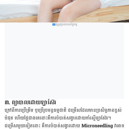
ផ្សព្វផ្សាយពាណិជ្ជកម្ម
៣. ព្យាបាល​ដោយ​ឡាស៊ែរ
ក្រៅ​ពី​ការ​ប្រើ​គ្រីម ឬ​ប្រើ​រូបមន្ត​ធម្មជាតិ ជម្រើស​ដែល​មាន​ប្រសិទ្ធភាព​ខ្ពស់​
បំផុត ហើយ​ថ្លៃ​ជាង​គេ​នោះ​គឺ​ការ​បំបាត់​សង្វារ​ដោយ​កាំរស្មី​ឡាស៊ែរ។
ជម្រើស​មួយ​ទៀត​នោះ គឺ​ការ​បំបាត់​សង្វារ​ដោយ
​ Microneedling
វា​អាច​