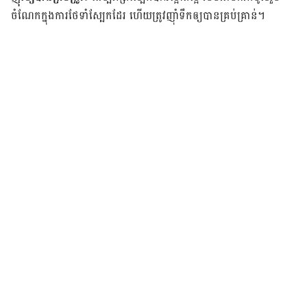
ចំណែក​ក្នុង​ការ​ថែទាំ​ស្បែក​ដែរ ហើយ​ត្រូវ​ញ៉ាំ​ទឹក​ឲ្យ​បាន​គ្រប់​គ្រាន់​។