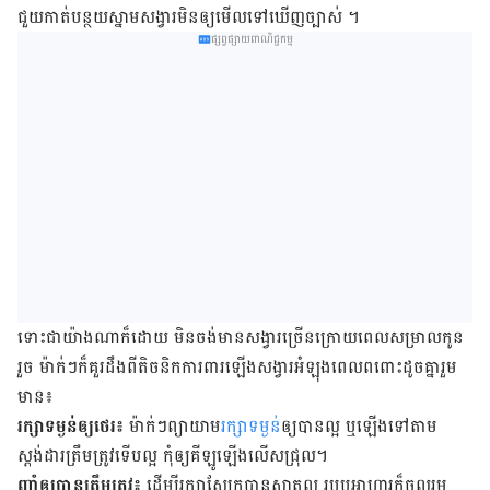
ជួយ​កាត់​បន្ថយ​ស្នាម​សង្វារ​មិន​ឲ្យ​មើល​ទៅ​ឃើញ​ច្បាស់ ។
ផ្សព្វផ្សាយពាណិជ្ជកម្ម
ទោះ​ជា​យ៉ាង​ណា​ក៏​ដោយ មិន​ចង់​មាន​សង្វារ​ច្រើន​ក្រោយ​ពេល​សម្រាល​កូន​
រួច ម៉ាក់ៗ​ក៏​គួរ​ដឹង​ពី​តិចនិក​ការពារ​ឡើង​សង្វារ​អំឡុង​ពេល​ពពោះ​ដូច​គ្នា​រួម​
មាន៖
រក្សា​ទម្ងន់​ឲ្យ​ថេរ៖
ម៉ាក់ៗ​ព្យាយាម
​រក្សា​ទម្ងន់
​ឲ្យ​បានល្អ ឬ​ឡើង​ទៅ​តាម​
ស្តង់ដារ​ត្រឹម​ត្រូវ​ទើប​ល្អ ​កុំឲ្យ​គីឡូ​ឡើង​លើស​ជ្រុល។
ញ៉ាំ​ឲ្យ​បាន​ត្រឹមត្រូវ៖
ដើម្បី​រក្សា​ស្បែក​បាន​ស្អាត​ល្អ របប​អាហារ​ក៏​ចូល​រួម​