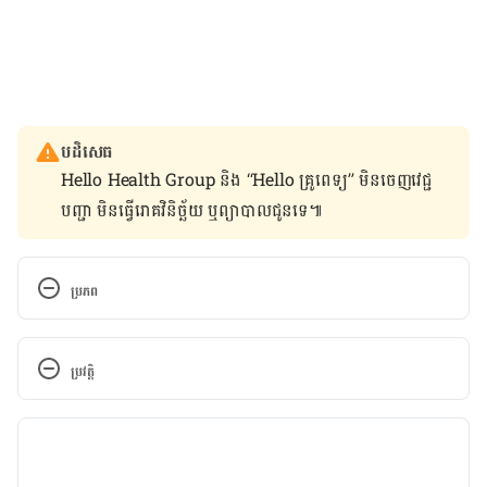
បដិសេធ
Hello Health Group និង “Hello គ្រូពេទ្យ” មិន​ចេញ​វេជ្ជ
បញ្ជា មិន​ធ្វើ​រោគវិនិច្ឆ័យ ឬ​ព្យាបាល​ជូន​ទេ៕
ប្រភព
Treating Stretch Marks During and After 
Pregnancy
ប្រវត្តិ
https://www.verywellfamily.com/what-are-
កំណែ​ប្រែបច្ចុប្បន្ន
stretch-marks-and-how-can-i-get-rid-of-them-
2759982
13/10/2021