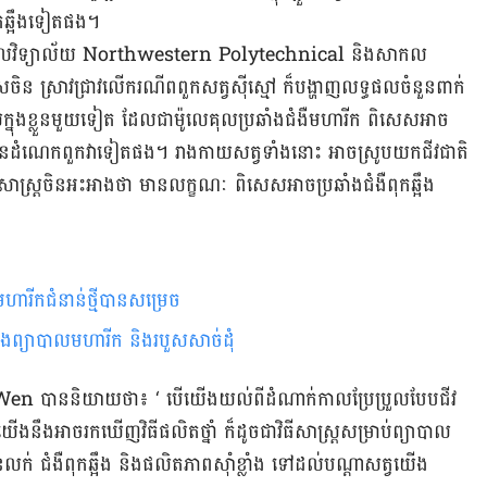
​ឆ្អឹង​ទៀត​​ផង។
ក​ពីសាកលវិទ្យាល័យ Northwestern Polytechnical និង​សាកល
្រាវជ្រាវ​លើ​ករណី​ពពួក​សត្វ​ស៊ី​ស្មៅ ​ក៏​​បង្ហាញ​លទ្ធផល​​​​ចំនួន​​ពាក់
េស​ក្នុង​ខ្លួន​​មួយ​ទៀត ដែល​ជា​ម៉ូលេគុល​ប្រឆាំង​ជំងឺ​មហារីក ​ពិសេស​អាច​
ខាន​ដំណេក​ពួក​វា​ទៀត​ផង។ រាង​កាយ​សត្វ​ទាំង​នោះ អាច​ស្រូប​យក​ជីវជាតិ​
ទ្យាសាស្រ្ត​ចិន​អះ​អាង​ថា មាន​លក្ខណៈ ​ពិសេស​អាច​ប្រឆាំង​ជំងឺ​ពុក​ឆ្អឹង​
ហារីកជំនាន់​ថ្មី​​បាន​សម្រេច
​ភ្លើងព្យាបាល​មហារីក និង​របួស​សាច់ដុំ
n ​បាន​និយាយ​ថា៖ ‘ បើ​យើង​យល់​ពី​ដំណាក់​កាល​ប្រែ​ប្រួល​បែប​ជីវ​
​នឹង​អាច​រក​ឃើញ​វិធីផលិត​ថ្នាំ​ ក៏​ដូច​ជាវិធីសាស្ត្រសម្រាប់​ព្យាបាល​
​លក់ ជំងឺ​ពុក​ឆ្អឹង និង​ផលិត​ភាព​ស៊ាំ​ខ្លាំង​ ទៅ​ដល់​បណ្តា​សត្វ​​យើង​