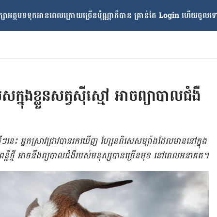
្សាអត្ថបទទុកអានពេលក្រោយ​ច្រើនប៉ុណ្ណាក៏បាន គ្រាន់តែ​ Login ហើយចូលទៅក
ក្នុង​ខ្លួនសត្វ​ស៊ី​ស្មៅ អាចព្យាបាល​ជំងឺ​
ៗ​នេះ អ្នក​ស្រាវជ្រាវ​បាន​រក​ឃើញ ហ្សែន​ពិសេស​​ម្យ៉ាង​ដែល​មាន​នៅ​ក្នុង​
ា​ពន្លឺ​ថ្មី​ អាច​នឹង​ព្យបាល​ជំងឺ​របស់​មនុស្ស​បាន​ច្រើន​មុខ នៅ​ពេល​អនាគត។