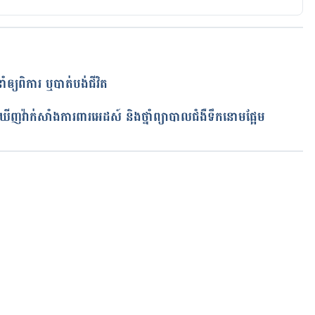
ាំឲ្យពិការ ឬបាត់បង់ជីវិត
ត
ើញវ៉ាក់សាំងការពារអេដស៍ និងថ្នាំព្យាបាលជំងឺទឹកនោមផ្អែម
កំពុងដំណើរការ...