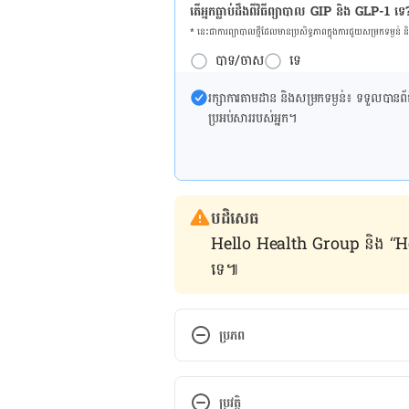
តើអ្នកធ្លាប់ដឹងពីវិធីព្យាបាល GIP និង GLP-1 ទេ
* នេះ​ជា​ការ​ព្យា​បាល​ថ្មីដែល​​មាន​ប្រសិទ្ធ​ភាព​ក្នុង​ការ​ជួយ​សម្រក​ទម្ងន់ 
បាទ/ចាស
ទេ
រក្សា​ការ​តាមដាន និងសម្រក​ទម្ងន់៖ ទទួលបាន​ព័ត៌​ម
ប្រអប់​សារ​របស់​អ្នក។
បដិសេធ
Hello Health Group និង “Hello គ្រ
ទេ៕
ប្រភព
http://global.chinadaily.com.
ប្រវត្តិ