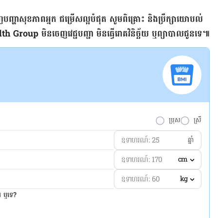
​​
ិញ​បញ្ហា​សុខភាព​អ្នក​ ជម្រើស​ល្អ​បំផុត សូម​ពិគ្រោះ និង​ប្រឹក្សា​យោបល់​
Group មិន​ចេញ​វេជ្ជបញ្ជា​ មិន​ធ្វើ​រោគ​វិនិច្ឆ័យ​ ឬ​ព្យាបាល​ជូន​ទេ៕
ប្រុស
ស្រី
ឆ្នាំ
cm
kg
ែរ ឬទេ?