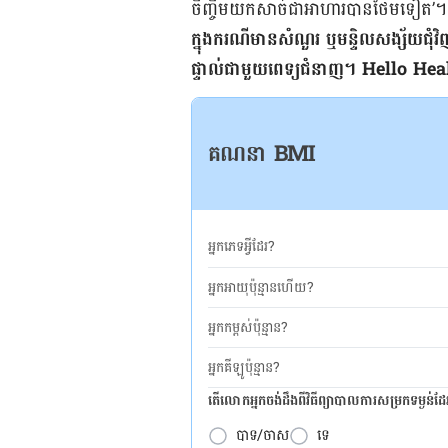
ចិញ្ចឹម​យក​សាច់​ជា​អាហារ​បាន​ថែម​ទៀត’។ ​​​​​​​​​​​​​
ក្នុង​ករណី​មាន​សំណួរ​ ឬ​មន្ទិល​សង្ស័យ​ជុំវ
ផ្ទាល់​ជាមួយ​ពេទ្យ​ជំនាញ។ Hello Health 
គណនា BMI
អ្នកភេទអ្វីដែរ?
អ្នកអាយុប៉ុន្មានហើយ?
អ្នកកម្ពស់ប៉ុន្មាន?
អ្នកគីឡូប៉ុន្មាន?
តើលោកអ្នកចង់ដឹង​ពីវិធីព្យាបាលការសម្រកទម្ងន់ដ
បាទ/ចាស
ទេ