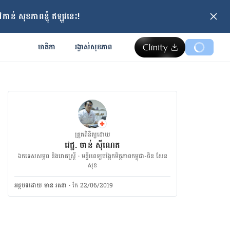
ាន់ សុខភាពខ្ញុំ ឥឡូវនេះ!
មាតិកា
រង្វាស់​សុខភាព
ត្រួតពិនិត្យដោយ
វេជ្ជ. ចាន់ ស៊ីណេត
ឯកទេសសម្ភព និងរោគស្ត្រី · ម​ន្ទីរពេទ្យបង្អែកមិត្តភាពកម្ពុជា-ចិន សែន
សុខ
អត្ថបទ​ដោយ
មាន រតនា
·
កែ 22/06/2019