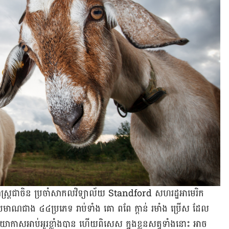
ាសាស្រ្ត​​ជា​ចិន​ ​ប្រចាំ​សាកលវិទ្យាល័យ​ Standford សហរដ្ឋអាមេរិក
ៅប្រមាណ​ជាង​ ៤៤​ប្រភេទ រាប់​​ទាំង គោ ពពែ ក្តាន់ រមាំង ប្រើស ដែល​
 បរិយាកាស​​អាប់​អួរ​ខ្លាំង​បាន ហើយ​ពិសេស ​ក្នុង​ខ្លួនសត្វ​ទាំង​នោះ អាច​