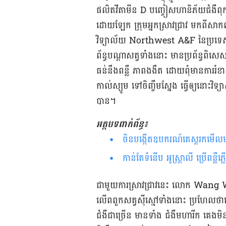
ផលិត​វីតាមីន D ​បញ្ចៀស​ហានិភ័យ​ជំងឺ​ពុក
ដោយ​ឡែក​ ក្រុម​អ្នក​ស្រាវជ្រាវ ​​ម
វិទ្យាល័យ​ Northwest A&F នៃ​ប្រទេស​ចិន ​ស
ព័ន្ធ​បណ្តា​​សត្វ​ទាំង​នោះ ​មាន​ប្រព័ន្ធ​ពិស
ធន់​នឹងពន្លឺ ភាព​ងងឹត ដោយ​ពុំ​មាន​ការ​រំ
កាល់ស្យូម ទៅ​ចិញ្ចឹម​​ស្នែង ធ្វើ​ឲ្យ​​នោះ​​វិ
បាន។
អត្ថបទពាក់ព័ន្ធ៖
ចិន​​បង្កើតឧបករណ៍​តេស្ត​​រកមើល​​ម
កាន់​តែ​ទំនើប អូស្ត្រាលី ប្រើ​ពន្លឺ
ជា​មួយ​ការ​ស្រាវជ្រាវ​នេះ លោក Wang We
លើពពួក​សត្វ​ស៊ី​ស្មៅ​ទាំងនោះ ប្រហែល​ថា​យើង
ជំងឺ​ជា​ច្រើន ​មាន​ទាំង​ ជំងឺ​មហារីក គេង​មិន