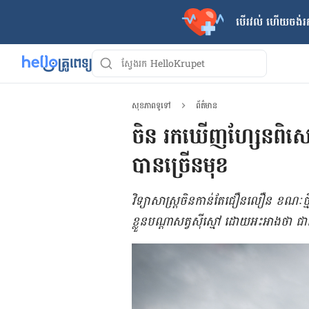
បើរវល់ ហើយចង់​រក
សុខភាពទូទៅ
ព័ត៌មាន
ចិន រក​ឃើញ​​ហ្សែន​​ពិសេស
បាន​ច្រើន​មុខ
វិទ្យាសាស្ត្រ​ចិន​កាន់​តែ​ជឿនលឿន ខណៈ​ថ្មី​
ខ្លួន​បណ្តា​សត្វស៊ី​ស្មៅ ​ដោយ​​អះ​អាង​ថា ជ