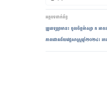
កំណែ​ប្រែបច្ចុប្បន្ន
អត្ថបទពាក់ព័ន្ធ
22/06/2019
អត្ថបទ​ដោយ 
មាន រតនា
គ្រូពេទ្យព្រមាន៖ ចូលចិត្តម៉ាស្សា ក អាចន
ត្រួតពិនិត្យដោយ 
វេជ្ជ. ចាន់ ស៊ីណេ
បច្ចុប្បន្នភាពដោយ៖ 
សន សុភា
ភាពជោគជ័យវេជ្ជសាស្ត្រឆ្នាំ២០២៤៖ រកឃ