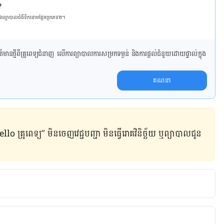
?
និង​ព្យា​បាល​ជំ​ងឺ​ទឹក​នោម​ផ្អែម​ប្រភេទ២។
ាន​ថ្មី​ពី​គ្រូពេទ្យ​ជំនាញ លើ​ការ​ព្យា​បាល​ការសម្រក​ទម្ងន់ និងការផ្តល់ជំនួយដោយផ្ទាល់​ក្នុង​
គណនា
ូពេទ្យ” មិន​ចេញ​វេជ្ជបញ្ជា មិន​ធ្វើ​រោគវិនិច្ឆ័យ ឬ​ព្យាបាល​ជូន​
cn/a/201906/21/WS5d0c2f53a3103dbf14329713.html