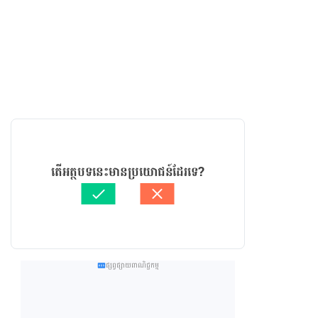
តើអត្ថបទនេះមានប្រយោជន៍ដែរទេ?
ផ្សព្វផ្សាយពាណិជ្ជកម្ម