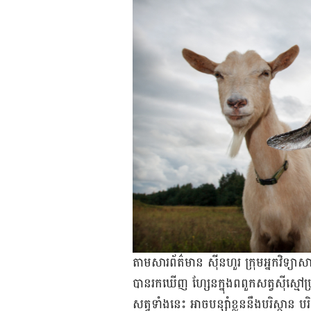
តាម​សារព័ត៌មាន​ ស៊ីនហួរ ក្រុម​អ្នក​វិទ្យ
បាន​រក​ឃើញ ហ្សែនក្នុង​ពពួក​សត្វ​ស៊ី​ស្ម
សត្វ​ទាំង​នេះ អាច​បន្ស៊ាំ​ខ្លួន​នឹង​បរិស្ថាន