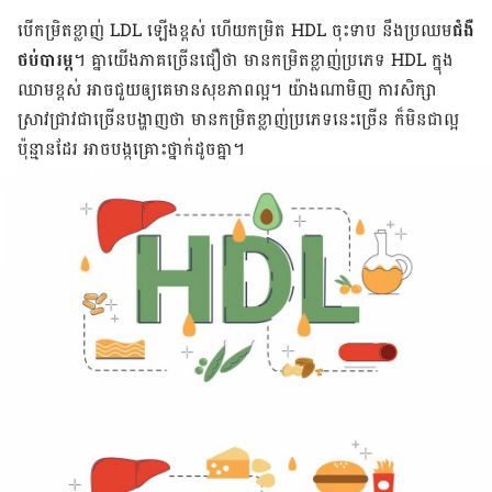
បើ​កម្រិត​ខ្លាញ់ LDL ឡើង​ខ្ពស់ ហើយ​កម្រិត HDL ចុះ​ទាប នឹង​ប្រឈម
ជំងឺ​
ថប់​បារម្ភ
។ គ្នា​យើង​ភាគ​ច្រើន​ជឿ​ថា មាន​កម្រិត​ខ្លាញ់​ប្រភេទ HDL ក្នុង​
ឈាម​ខ្ពស់ អាច​ជួយ​ឲ្យ​គេ​មាន​សុខភាព​ល្អ។ យ៉ាងណាមិញ ការ​សិក្សា​
ស្រាវជ្រាវ​ជា​ច្រើន​បង្ហាញ​ថា មាន​កម្រិត​ខ្លាញ់​ប្រភេទ​នេះ​ច្រើន ក៏​មិន​ជា​ល្អ​
ប៉ុន្មាន​ដែរ អាច​បង្ក​គ្រោះថ្នាក់​ដូច​គ្នា។