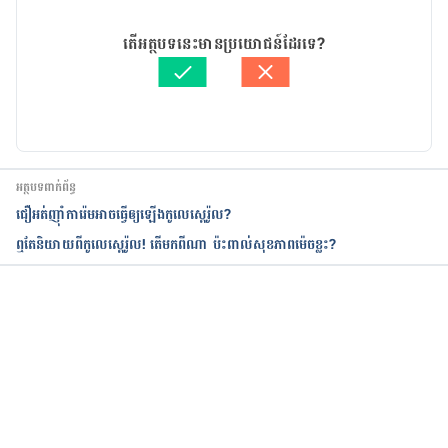
Can HDL Cholesterol Levels Be Too High? 
24/03/2021
http://www.healthline.com/health/high-
អត្ថបទ​ដោយ 
Sao Solynet
តើអត្ថបទនេះមានប្រយោជន៍ដែរទេ?
hdl#overview1. Accessed August 8, 2017
ត្រួតពិនិត្យដោយ
គឹម កាណែល
បច្ចុប្បន្នភាពដោយ៖ 
ទូច សុខា
អត្ថបទពាក់ព័ន្ធ
ជឿអត់ញ៉ាំការ៉េមអាចធ្វើឲ្យឡើងកូលេស្តេរ៉ូល?
ឮតែនិយាយពីកូលេស្តេរ៉ូល! តើមកពីណា ប៉ះពាល់​សុខភាព​ម៉េចខ្លះ?
កំពុងដំណើរការ...