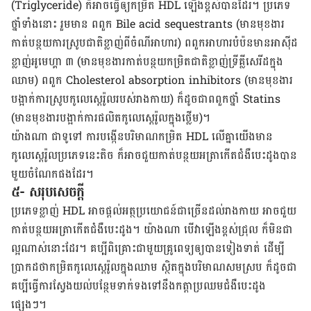
(Triglyceride) ក៏​អាច​ធ្វើ​ឲ្យ​កម្រិត HDL ​ឡើង​ខ្ពស់​បាន​ដែរ។ ប្រភេទ​
ថ្នាំ​ទាំង​នោះ រួម​មាន ពពួក Bile acid sequestrants (មាន​មុខងារ​
កាត់​បន្ថយ​ការ​ស្រូប​ជាតិ​ខ្លាញ់​ពី​ចំណី​អាហារ) ពពួក​អាហារ​បំប៉ន​មាន​អាស៊ីដ​
ខ្លាញ់​អូមេហ្គា ៣ (មាន​មុខងារ​កាត់​បន្ថយ​កម្រិត​ជាតិ​ខ្លាញ់​ទ្រីគ្លីសេរីដ​ក្នុង​
ឈាម) ពពួក Cholesterol absorption inhibitors (មាន​មុខងារ​
បង្អាក់​ការ​ស្រូប​កូលេស្តេរ៉ូល​របស់​រាង​កាយ) ក៏​ដូចជា​ពពួក​ថ្នាំ Statins
(មាន​មុខងារ​បង្អាក់​ការ​ផលិត​កូលេស្តេរ៉ូល​ក្នុង​ថ្លើម)។
យ៉ាង​ណា ជា​ទូទៅ ការ​បង្កើន​បរិមាណ​កម្រិត HDL លើ​គ្នា​យើង​មាន​
កូលេស្តេរ៉ូល​ប្រភេទ​នេះ​តិច ក៏​អាច​ជួយ​កាត់​បន្ថយ​អត្រា​កើត​ជំងឺ​បេះដូង​បាន​
មួយ​ចំណែក​ផង​ដែរ។
៥- សរុប​សេចក្តី
ប្រភេទ​ខ្លាញ់ HDL អាច​ផ្តល់​អត្ថប្រយោជន៍​ជា​ច្រើន​ដល់​រាងកាយ អាច​ជួយ​
កាត់​បន្ថយ​អត្រា​​កើត​ជំងឺ​បេះដូង។ យ៉ាង​ណា បើ​វា​ឡើង​ខ្ពស់​ជ្រុល ក៏​មិន​ជា​
ល្អ​ណាស់​នោះ​ដែរ។ គប្បី​ពិគ្រោះ​ជាមួយ​គ្រូពេទ្យ​ឲ្យ​បាន​ទៀងទាត់ ដើម្បី​
ប្រាកដ​ថា​កម្រិត​កូលេស្តេរ៉ូល​ក្នុង​ឈាម ស្ថិត​ក្នុង​បរិមាណ​សម​ស្រប ក៏​ដូចជា​
គប្បី​ធ្វើ​ការ​ស្វែង​យល់​បន្ថែម​ទាក់ទង​ទៅ​នឹង​កត្តា​ប្រឈម​ជំងឺ​បេះដូង​
ផ្សេងៗ។