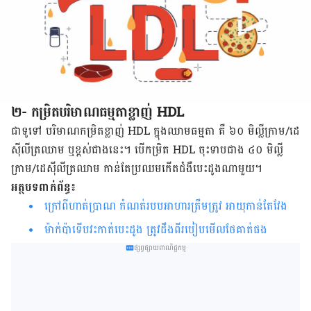
២- កម្រិត​បរិមាណ​ធម្មតា​ខ្លាញ់ HDL
ជា​ទូទៅ បរិមាណ​កម្រិត​ខ្លាញ់ HDL ក្នុង​ឈាម​ធម្មតា គឺ ៦០ មិលី្លក្រាម/​ដេ
ស៊ីលីត្រ​ឈាម ឬ​ខ្ពស់​ជាង​នេះ។ បើ​កម្រិត HDL ចុះ​ទាប​ជាង ៤០ មិលី្ល
ក្រាម/ដេស៊ីលីត្រឈាម កាន់​តែ​ប្រឈម​កើត​ជំងឺ​បេះដូង​ណា​មួយ។
អត្ថបទពាក់ព័ន្ធ៖
ក្រៅ​ពីហាត់​ប្រាណ កំណត់​របប​អាហារ​ត្រឹម​ត្រូវ អាយុ​កាន់​តែ​វែង
ម៉ាក់ប៉ាទើប​វះ​កាត់​បេះដូង ត្រូវដឹងពី​របៀប​មើល​ថែគាត់ផង
ផ្សព្វផ្សាយពាណិជ្ជកម្ម