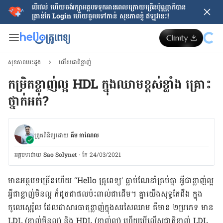
បើរវល់ ហើយចង់​រក្សាអត្ថបទទុកអានពេលក្រោយ​ច្រើនប៉ុណ្ណាក៏បាន
គ្រាន់តែ​ Login ហើយចូលទៅកាន់ សុខភាពខ្ញុំ ឥឡូវនេះ!
សុខភាពបេះដូង
លើសជាតិខ្លាញ់
កម្រិត​ខ្លាញ់ល្អ HDL ក្នុង​ឈាម​ខ្ពស់ខ្លាំង គ្រោះ​
ថ្នាក់​អត់?
ត្រួតពិនិត្យដោយ
គឹម កាណែល
អត្ថបទ​ដោយ
Sao Solynet
·
កែ 24/03/2021
មាន​អត្ថបទ​ច្រើន​ហើយ “Hello គ្រូពេទ្យ’ ធ្លាប់​ណែ​នាំ​គ្រប់​គ្នា អ្វី​ជា​ខ្លាញ់​ល្អ
អ្វី​ជា​ខ្លាញ់​មិន​ល្អ ក៏​ដូច​ជា​ផល​ប៉ះពាល់​ជាដើម។ គ្នា​យើង​សុទ្ធ​តែ​ដឹង ក្នុង​
កូលេស្តេរ៉ូល ដែល​ជាសារធាតុ​ខ្លាញ់​ក្នុង​សរសៃឈាម គឺ​មាន ២ប្រភេទ មាន
LDL (ខ្លាញ់​មិន​ល្អ) និង HDL (ខ្លាញ់ល្អ) ហើយ​បើ​លើស​ជាតិ​ខ្លាញ់ LDL