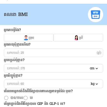
គណនា BMI
អ្នកភេទអ្វីដែរ?
ប្រុស
ស្រី
អ្នកអាយុប៉ុន្មានហើយ?
(ឆ្នាំ)
អ្នកកម្ពស់ប៉ុន្មាន?
cm
អ្នកគីឡូប៉ុន្មាន?
kg
តើលោកអ្នកចង់ដឹង​ពីវិធីព្យាបាលការសម្រកទម្ងន់ដែរ ឬទេ?
បាទ/ចាស
ទេ
តើអ្នកធ្លាប់ដឹងពីវិធីព្យាបាល GIP និង GLP-1 ទេ?