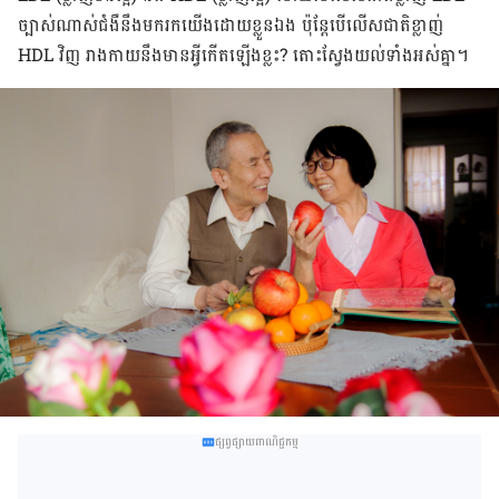
ច្បាស់​ណាស់​ជំងឺ​នឹង​មក​រក​យើង​ដោយ​ខ្លួនឯង ប៉ុន្តែ​បើ​លើស​ជាតិ​ខ្លាញ់
HDL វិញ រាង​កាយ​នឹង​មាន​អ្វី​កើត​ឡើង​ខ្លះ? តោះ​ស្វែង​យល់​ទាំង​អស់​គ្នា។
ផ្សព្វផ្សាយពាណិជ្ជកម្ម