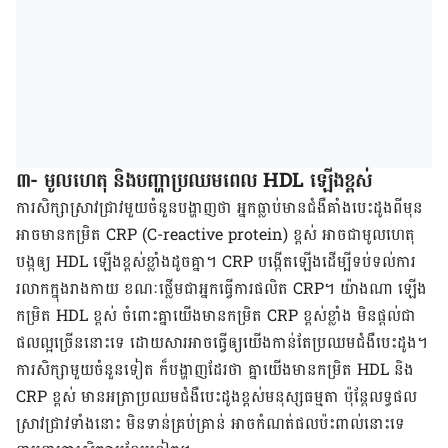
៣- មូលហេតុ និង​បញ្ហា​ប្រឈម​ពេល HDL ឡើង​ខ្ពស់
ការ​សិក្សា​ស្រាវជ្រាវ​មួយ​ចំនួន​បង្ហាញ​ថា អ្នក​ធ្លាប់​មាន​ជំងឺ​គាំង​បេះដូង​ពី​មុន
អាច​មាន​កម្រិត CRP (C-reactive protein) ខ្ពស់ អាច​ជា​មូលហេតុ​
បង្ក​ឲ្យ HDL ឡើង​ខ្ពស់​ខ្លាំង​ដូច​គ្នា។ CRP បង្កើត​ឡើង​ដើម្បី​ទប់ទល់​ការ​
រលាក​​ក្នុង​រាងកាយ ខណៈ​ថ្លើម​ជា​អ្នក​ធ្វើ​ការ​ផលិត CRP។ យ៉ាងណា ឡើង​
កម្រិត HDL ខ្ពស់ ចំពោះ​គ្នា​យើង​មាន​កម្រិត CRP ខ្ពស់​ខ្លាំង មិន​ផ្តល់​ជា​
ផល​ល្អ​ច្រើន​​នោះ​ទេ ដោយ​សារ​អាច​ធ្វើ​ឲ្យ​យើង​កាន់​តែ​ប្រឈម​ជំងឺ​បេះដូង។
ការ​សិក្សា​មួយ​ចំនួន​ទៀត ក៏​បង្ហាញ​ដែរ​ថា គ្នា​យើង​មាន​កម្រិត HDL និង
CRP ខ្ពស់ មាន​អត្រា​ប្រឈម​ជំងឺ​បេះដូង​ខ្ពស់​មនុស្ស​ធម្មតា ​ប៉ុន្តែ​លទ្ធផល​
ស្រាវជ្រាវ​ទាំង​នោះ មិន​ទាន់​គ្រប់គ្រាន់ អាច​កំណត់​ផល​ប៉ះពាល់​នោះ​ទេ