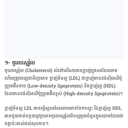
១- កូលេស្តេរ៉ូល
កូលេស្តេរ៉ូល (Cholesterol) សំដៅ​លើ​សារធាតុ​ខ្លាញ់​ក្នុង​សរសៃ​ឈាម
ហើយ​ត្រូវចេញ​ជា​ពីរ​ប្រភេទ ខ្លាញ់​មិន​ល្អ (LDL) ជា​ខ្លាញ់​មាន​ដង់ស៊ីតេ​លីប៉ូ​
ប្រូតេអ៊ីន​ទាប (Low-density lipoprotein) និង​ខ្លាញ់​ល្អ (HDL)
ដែល​មាន​ដង់ស៊ីតេ​លីប៉ូ​ប្រូតេអ៊ីន​ខ្ពស់ (High-density lipoprotein)។
ខ្លាញ់​មិន​ល្អ LDL អាច​ធ្វើ​ឲ្យ​សរសៃ​ឈាម​អាកទែកក​​ស្ទះ រី​ឯ​ខ្លាញ់​ល្អ HDL
អាច​ជួយ​កាត់​បន្ថយ​នូវ​ប្រភេទ​កូលេស្តេរ៉ូល​មិន​ល្អ​មួយ​ចំនួន​ក្នុង​ឈាមដែល​​ជា​
កត្តា​ប៉ះពាល់​ដល់​សុខភាព។