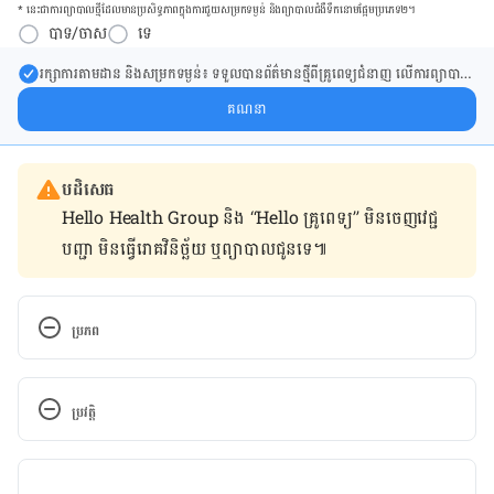
* នេះ​ជា​ការ​ព្យា​បាល​ថ្មីដែល​​មាន​ប្រសិទ្ធ​ភាព​ក្នុង​ការ​ជួយ​សម្រក​ទម្ងន់ និង​ព្យា​បាល​ជំ​ងឺ​ទឹក​នោម​ផ្អែម​ប្រភេទ២។
បាទ/ចាស
ទេ
រក្សា​ការ​តាមដាន និងសម្រក​ទម្ងន់៖ ទទួលបាន​ព័ត៌​មាន​ថ្មី​ពី​គ្រូពេទ្យ​ជំនាញ លើ​ការ​ព្យា​បាល​
ការសម្រក​ទម្ងន់ និងការផ្តល់ជំនួយដោយផ្ទាល់​ក្នុង​ប្រអប់​សារ​របស់​អ្នក។
គណនា
បដិសេធ
Hello Health Group និង “Hello គ្រូពេទ្យ” មិន​ចេញ​វេជ្ជ
បញ្ជា មិន​ធ្វើ​រោគវិនិច្ឆ័យ ឬ​ព្យាបាល​ជូន​ទេ៕
ប្រភព
Can HDL Cholesterol Be Too High? 
http://www.livestrong.com/article/402591-can-
ប្រវត្តិ
hdl-cholesterol-be-too-high/. Accessed August 8, 
2017
កំណែ​ប្រែបច្ចុប្បន្ន