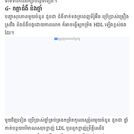
ទាម​ទារ​ការ​សិក្សា​បន្ថែម​ទៀត។
៤- កត្តា​ជំងឺ និង​ថ្នាំ
បញ្ហា​សុខភាព​មួយ​ចំនួន ដូចជា ជំងឺ​ទាក់ទង​ក្រពេញ​ទីរ៉ូអ៊ីត ប្រើប្រាស់​គ្រឿង​
ស្រវឹង និង​ជំងឺ​បង្ក​ដោយ​ការ​រលាក ក៏​អាច​ធ្វើ​ឲ្យ​កម្រិត HDL ឡើង​ខ្ពស់​ផង​
ដែរ។
ផ្សព្វផ្សាយពាណិជ្ជកម្ម
មួយ​វិញ​ទៀត ប្រើប្រាស់​ថ្នាំ​គ្រប់គ្រង​កម្រិត​កូលេស្តេរ៉ូល​មួយ​ចំនួន ដូចជា ថ្នាំ​
កាត់​បន្ថយ​បរិមាណ​សរុប​ខ្លាញ់ LDL ឬ​ពពួក​ខ្លាញ់​ទ្រីគ្លីសេរីដ