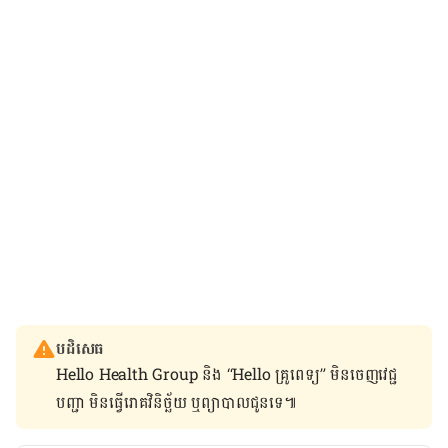
បដិសេធ
Hello Health Group និង “Hello គ្រូពេទ្យ” មិន​ចេញ​វេជ្ជ
បញ្ជា មិន​ធ្វើ​រោគវិនិច្ឆ័យ ឬ​ព្យាបាល​ជូន​ទេ៕