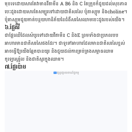
មុខ​ទេ​ដោយ​សារ​តែ​វា​មាន​វីតាមីន A B6 និង C តែ​ក្រូច​ក៏​ជួយ​ដល់​សុខភាព​
បេះដូង​​ដោយ​សារ​តែ​សម្បូរ​ទៅ​ដោយ​ជាតិ​សរសៃ ​ប៉ូតាស្យូម​ និងcholine។
ប៉ូតាស្យូម​​ជួយ​កាត់​បន្ថយ​ហានិភ័យ​នៃ​ជំងឺ​សរសៃ​ឈាម​បេះដូង​​របស់​យើង។
៦.ផ្លែ​គីវី
ជា​ផ្លែ​ឈើ​ដែល​សំបូរ​ទៅ​ដោយ​វីតាមីន C និងE ព្រម​ទាំង​ជា​ប្រភព​របប​
អាហារ​មាន​ជាតិ​សរសៃ​ផង​ដែរ។ ជា​ទូទៅ​អាហារ​ដែល​មាន​ជាតិ​សរសៃ​ខ្ពស់​
អាច​ធ្វើ​ឱ្យ​យើង​ឆ្អែត​បាន​យូរ​ និង​ជួយ​ដល់​ការ​គ្រប់​គ្រង​សម្ពាធ​ឈាម
កូឡេស្តេរ៉ូល និង​ជាតិ​ស្ករ​ក្នុង​ឈាម។
៧.ផ្លែ​ប៉ោម
ផ្សព្វផ្សាយពាណិជ្ជកម្ម