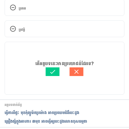
ប្រភព
8 Fruit good for heart: 
https://www.society19.com/uk/fruits-that-are-
ប្រវត្តិ
good-for-the-heart/
កំណែ​ប្រែបច្ចុប្បន្ន
Fruit good for the heart: 
https://health.clevelandclinic.org/12-heart-
02/09/2021
healthy-foods-to-work-into-your-diet/
អត្ថបទ​ដោយ 
ឃ្លាំង សុខបញ្ញា
តើអត្ថបទនេះមានប្រយោជន៍ដែរទេ?
ត្រួតពិនិត្យដោយ 
វេជ្ជ. ចាន់ ស៊ីណេត
Best fruit for heart health: 
បច្ចុប្បន្នភាពដោយ៖ 
ទូច សុខា
https://www.bhg.com/recipes/healthy/eating/fruit
s-good-for-the-heart/
អត្ថបទពាក់ព័ន្ធ
ធ្វើការ​​​​ពី​ផ្ទះ​​ មុខកុំព្យូទ័រយូរម៉ោង អាច​ប្រឈម​ជំងឺ​បេះដូង​​​​​​​​​​​​​
គ្រឿងផ្សំក្នុង​អាហារ ៣មុខ អាចធ្វើឲ្យ​បេះដូងលោតខុសធម្មតា