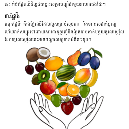
នេះ ​ក៏​ជា​ផ្លែ​ឈើ​ដ៏​ល្អ​ឥត​ខ្ចោះ​សម្រាប់​ញ៉ាំ​​ជា​មួយ​អាហារផង​ដែរ​។
៣.ផ្លែ​ប៊ឺរ
ពពួក​ផ្លែ​ប៊ឺរ​ គឺ​ជា​ផ្លែ​ឈើ​ដែល​ល្អ​សម្រាប់​សុខភាព​ និង​មាន​រសជាតិ​ឆ្ងាញ់
ហើយ​វា​ក៏​សម្បូរ​ទៅ​ដោយ​សារធាតុ​ខ្លាញ់​មិន​ឆ្អែត​​អាច​កាត់​បន្ថយ​កូលេស្តេរ៉ូល​
​ដែល​កូលេស្តេរ៉ូល​នេះអាច​បណ្ដាល​ឲ្យ​មាន​ជំងឺ​បេះដូង។