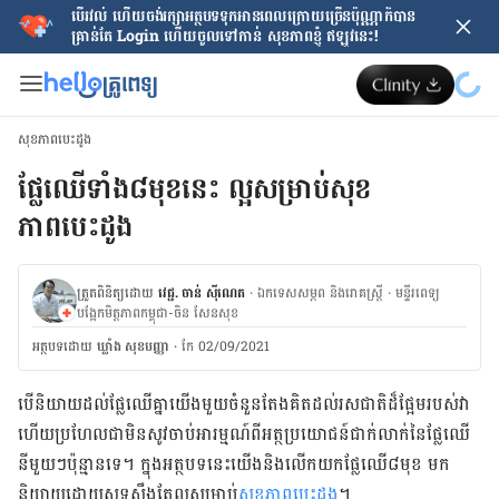
បើរវល់ ហើយចង់​រក្សាអត្ថបទទុកអានពេលក្រោយ​ច្រើនប៉ុណ្ណាក៏បាន
គ្រាន់តែ​ Login ហើយចូលទៅកាន់ សុខភាពខ្ញុំ ឥឡូវនេះ!
សុខភាពបេះដូង
ផ្លែ​ឈើ​ទាំង​៨​មុខ​នេះ ល្អ​សម្រាប់​សុខ
ភាពបេះដូង
ត្រួតពិនិត្យដោយ
វេជ្ជ. ចាន់ ស៊ីណេត
·
ឯកទេសសម្ភព និងរោគស្ត្រី
·
ម​ន្ទីរពេទ្យ
បង្អែកមិត្តភាពកម្ពុជា-ចិន សែនសុខ
អត្ថបទ​ដោយ
ឃ្លាំង សុខបញ្ញា
·
កែ 02/09/2021
បើ​និយាយ​ដល់​ផ្លែ​ឈើ​គ្នា​យើង​មួយ​ចំនួន​តែង​គិត​ដល់​រសជាតិ​ដ៏​ផ្អែម​របស់​វា
ហើយ​ប្រហែលជា​មិន​សូវ​ចាប់​អារម្មណ៍​​ពី​អត្ថប្រយោជន៍ជាក់​លាក់​​​នៃ​ផ្លែ​ឈើ​
នីមួយៗ​ប៉ុន្មាន​ទេ​។ ក្នុង​អត្ថបទ​នេះ​យើង​និង​លើក​យក​ផ្លែ​ឈើ​៨​មុខ​ មក​
និយាយ​ដោយ​សុទ្ធ​សឹង​តែ​​ល្អ​សម្រាប់
​សុខភាព​បេះដូង
។