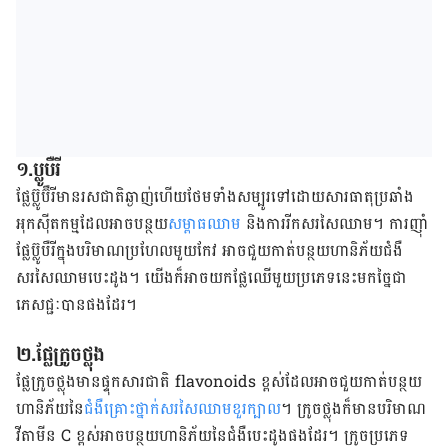
១.ប្លូបឺរី​
ផ្លែ​ប៊្លូប៊ឺរី​មាន​រសជាតិ​ឆ្ងាញ់​ហើយ​ថែម​ទាំង​សម្បូរ​ទៅ​ដោយ​សារធាតុ​ប្រឆាំង​
អុកស៊ីតកម្ម​ដែល​អាច​បន្ថយ​
សម្ពាធ​ឈាម
​ និង​ការ​រីក​សរសៃឈាម។ ការ​ញ៉ាំ​​
ផ្លែ​ប៊្លូបឺរី​​ក្នុង​បរិមាណ​ប្រហែល​មួយ​កែវ​ អាច​ជួយ​កាត់​បន្ថយ​ហានិភ័យ​​ជំងឺ​
សរសៃ​ឈាម​បេះដូង។ យើង​ក៏​​អាច​យកផ្លែ​ឈើ​មួយ​ប្រភេទ​នេះ​​មក​ច្នៃ​ជា​
ភេសជ្ជៈ​បាន​ផង​ដែរ​។
២.ផ្លែ​ក្រូចថ្លុង
ផ្លែ​ក្រូចថ្លុង​មាន​ផ្ទុក​សារ​ជាតិ flavonoids ខ្ពស់​ដែល​អាច​ជួយ​កាត់​បន្ថយ​
ហានិភ័យ​នៃ​
ជំងឺ​គ្រោះ​ថ្នាក់
​សរសៃ​ឈាម​ខួរ​ក្បាល
។ ក្រូច​ថ្លុង​​ក៏​មាន​បរិមាណ​
វីតាមីន C ខ្ពស់​អាច​បន្ថយ​ហានិភ័យ​នៃ​ជំងឺ​បេះដូង​ផង​ដែរ។ ក្រូច​ប្រភេទ