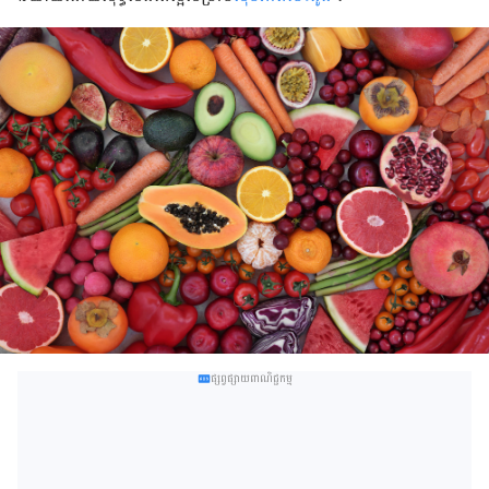
ផ្សព្វផ្សាយពាណិជ្ជកម្ម