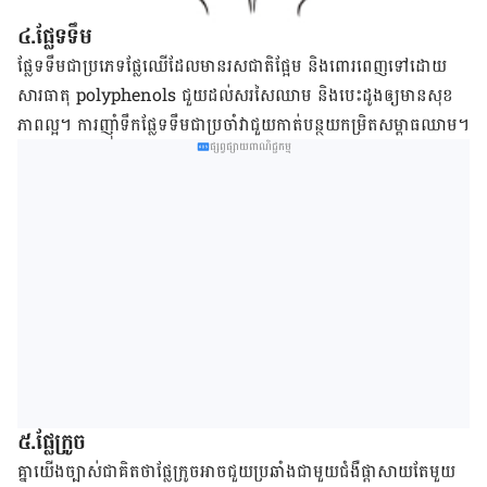
៤.ផ្លែ​ទទឹម
ផ្លែទទឹម​ជា​ប្រភេទ​ផ្លែ​ឈើ​ដែល​មាន​រសជាតិ​ផ្អែម​ និង​ពោរ​ពេញ​ទៅ​ដោយ​
សារធាតុ polyphenols ​ជួយ​ដល់​​សរសៃ​ឈាម​ និង​បេះដូង​​ឲ្យ​មាន​សុខ
ភាព​ល្អ។ ការ​ញ៉ាំ​​ទឹក​ផ្លែ​ទទឹម​ជា​ប្រចាំ​វា​ជួយ​កាត់​បន្ថយ​កម្រិត​សម្ពាធ​ឈាម។
ផ្សព្វផ្សាយពាណិជ្ជកម្ម
៥.ផ្លែ​ក្រូច
គ្នា​យើង​ច្បាស់​ជា​គិត​ថា​ផ្លែ​ក្រូច​អាច​ជួយ​ប្រឆាំង​ជា​មួយ​ជំងឺ​ផ្ដាសាយ​តែ​មួយ​