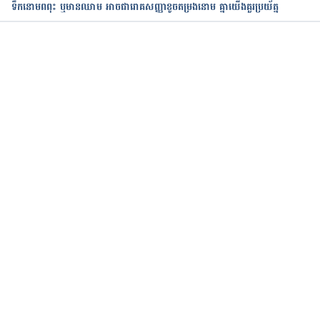
ទឹកនោមពពុះ ឬមានឈាម អាចជារោគសញ្ញាខូចតម្រងនោម គ្នាយើងគួរប្រយ័ត្ន
កំពុងដំណើរការ...