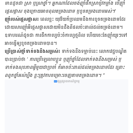
មាន​ដូចជា ស្រា ឬស្រាថ្នាំ។ អ្នកណា​ដែល​ចង់ញ៉ាំ​ផឹក​ស្រា​ប៉ូវ​កម្លាំង បើ​ញ៉ាំ​
ផ្តេសផ្តាស ចុងក្រោយ​អាច​ពុល​តម្រង​នោម ឬខូច​តម្រងនោម​អស់។
‘
ញ៉ាំ​របស់​ផ្តេសផ្តាស៖
ពេល​ខ្លះ យុវវ័យ​ក៏​ប្រឈម​នឹង​ការ​ខូច​តម្រង​នោម​ដែរ
ដោយសារ​ញ៉ាំ​អី​ផ្តេសផ្តាស​ដោយ​មិន​ដឹង​ពី​ផល​ប៉ះពាល់​ដល់​តម្រង់នោម។
ឧទាហរណ៍​ដូចជា ការ​ផឹក​កាហ្វេ​ប៉ះចំ​កាហ្វេ​ថ្ម​ពិល ហើយ​ចេះ​តែ​ញ៉ាំ​យូរៗទៅ
អាច​ធ្វើ​ឲ្យ​ខូច​តម្រងនោម​បាន។
ប្រើ​ប្រាស់​ថ្នាំ​ទាក់​ទង​នឹង​សម្រស់៖
ទាក់​ទង​នឹង​ទម្លាប់​នេះ លោក​វេជ្ជបណ្ឌិត​
បាន​ប្រាប់​ថា ‘
ការ​ប្រើ​ឡេ​លាប​ខ្លួន ឬ​ញ៉ាំ​ថ្នាំ​ដែល​ទាក់​ទង​នឹង​សម្រស់ ឬ​
ទាក់​ទង​សុខភាព​អ្វី​មួយ​ជា​ប្រចាំ ក៏​អាច​ប៉ះពាល់​ដល់​តម្រងនោម​ដែរ ព្រោះ​
ពពួក​ថ្នាំ​អស់់​ហ្នឹង ​ខ្លះត្រូវ​ការ​ចម្រោះចេញ​តាម​តម្រងនោម។ “
ផ្សព្វផ្សាយពាណិជ្ជកម្ម