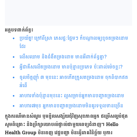
អត្ថបទពាក់ព័ន្ធ៖
ប្រយ័ត្ន! ក្រៅពី​ស្រា ភេសជ្ជៈ​ផ្អែមៗ ក៏​បណ្ដាល​ឲ្យ​ខូច​​តម្រងនោម​
ដែរ
លើស​ឈាម ​និង​ជំងឺតម្រង​នោម មាន​អី​ពាក់​ព័ន្ធ​គ្នា?
អ្វីជាគីសលើតម្រងនោម មានប៉ុន្មានប្រភេទ ប៉ះពាល់ម៉េចខ្លះ?
ចូលចិត្តញ៉ាំ​ ៣ មុខនេះ អាចកើត​ក្រួស​តម្រង​នោម ចុកពិបាកឥត
អំពើ
អាហារទាំង​ប៉ុន្មានមុខនេះ ល្អសម្រាប់អ្នកមានបញ្ហាតម្រងនោម
អាហារ៧មុខ អ្នកមាន​បញ្ហាតម្រងនោមមិនគួរទទួលទានច្រើន​
ក្នុង​ករណី​មាន​សំណួរ ឬ​មន្ទិល​សង្ស័យ​ជុំវិញ​សុខ​ភាព​អ្នក ជម្រើស​ល្អ​បំផុត
សូម​ពិគ្រោះ និង​ប្រឹក្សា​យោបល់​ផ្ទាល់​ជា​មួយ​ពេទ្យ​ជំនាញ​។ Hello
Health Group មិនចេញ វេជ្ជបញ្ជា មិនធ្វើរោគវិនិច្ឆ័យ ឬការ