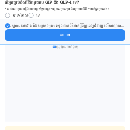
តើអ្នកធ្លាប់ដឹងពីវិធីព្យាបាល GIP និង GLP-1 ទេ?
* នេះ​ជា​ការ​ព្យា​បាល​ថ្មីដែល​​មាន​ប្រសិទ្ធ​ភាព​ក្នុង​ការ​ជួយ​សម្រក​ទម្ងន់ និង​ព្យា​បាល​ជំ​ងឺ​ទឹក​នោម​ផ្អែម​ប្រភេទ២។
បាទ/ចាស
ទេ
រក្សា​ការ​តាមដាន និងសម្រក​ទម្ងន់៖ ទទួលបាន​ព័ត៌​មាន​ថ្មី​ពី​គ្រូពេទ្យ​ជំនាញ លើ​ការ​ព្យា​បាល​
ការសម្រក​ទម្ងន់ និងការផ្តល់ជំនួយដោយផ្ទាល់​ក្នុង​ប្រអប់​សារ​របស់​អ្នក។
គណនា
ផ្សព្វផ្សាយពាណិជ្ជកម្ម