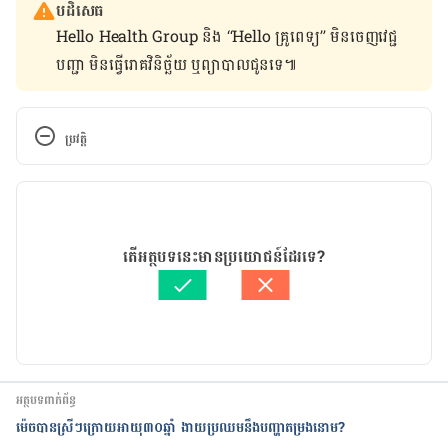
បដិសេធ
Hello Health Group និង “Hello គ្រូពេទ្យ” មិន​ចេញ​វេជ្ជ
បញ្ជា មិន​ធ្វើ​រោគវិនិច្ឆ័យ ឬ​ព្យាបាល​ជូន​ទេ៕
ប្រវត្តិ
កំណែ​ប្រែបច្ចុប្បន្ន
05/05/2020
អត្ថបទ​ដោយ 
នាង សុខុមដាលីញ៉ា
តើអត្ថបទនេះមានប្រយោជន៍ដែរទេ?
ត្រួតពិនិត្យដោយ 
វេជ្ជ. ចាន់ ស៊ីណេត
បច្ចុប្បន្នភាពដោយ៖ 
ដេត ធន្នី
អត្ថបទពាក់ព័ន្ធ
ម៉េចបានស្រីៗក្រោយអាយុ៣០ឆ្នាំ ងាយប្រឈមនឹងបញ្ហាតម្រងនោម?