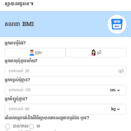
ព្យាបាលជូនទេ៕
គណនា BMI
អ្នកភេទអ្វីដែរ?
ប្រុស
ស្រី
អ្នកអាយុប៉ុន្មានហើយ?
(ឆ្នាំ)
អ្នកកម្ពស់ប៉ុន្មាន?
cm
អ្នកគីឡូប៉ុន្មាន?
kg
តើលោកអ្នកចង់ដឹង​ពីវិធីព្យាបាលការសម្រកទម្ងន់ដែរ ឬទេ?
បាទ/ចាស
ទេ