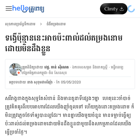
សុខភាពប្រព័ន្ធទឹកនោម
ជំងឺតម្រងនោម
ទង្វើប៉ុន្មាននេះអាចប៉ះពាល់ដល់តម្រងនោម
ដោយមិនដឹងខ្លួន
ត្រួតពិនិត្យដោយ
វេជ្ជ. ចាន់ ស៊ីណេត
·
ឯកទេសសម្ភព និងរោគស្ត្រី
·
ម​ន្ទីរពេទ្យ
បង្អែកមិត្តភាពកម្ពុជា-ចិន សែនសុខ
អត្ថបទ​ដោយ
នាង សុខុមដាលីញ៉ា
·
កែ 05/05/2020
សរីរាង្គខាងក្នុងសុទ្ធតែសំខាន់ និងមានតួនាទីផ្សេងៗគ្នា ហេតុនេះចាំបាច់
ត្រូវគិតគូរពីរបបអាហារ​ដែល​យើង​ញ៉ាំ​ចូល​ទៅ ហើយ​ក្នុង​នោះតម្រងនោម ក៏​
មិន​ត្រូវ​ភ្លេច​ថែទាំ
ឲ្យ​បាន​ល្អ​ដែរ។ មាន​គ្នា​យើង​មួយ​ចំនួន មាន​ទម្លាប់​ធ្វើ​ឲ្យ​
ប៉ះពាល់​ដល់​តម្រង​នោម​ដោយ​មិន​ដឹង​ខ្លួន​ជាមួយ​នឹង​សកម្មភាព​ដែល​យើង​
ធ្វើ​ប្រចាំ​ថ្ងៃ​។