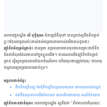
លោក​វេជ្ជបណ្ឌិត
លី ឬទ្ធីគុណ
ជំនាញជំងឺទូទៅ បាន​ប្រាប់​ឲ្យ​ដឹង​ពី​ទម្លាប់​
ខ្លះៗ​ដែល​បង្ក​ផល​ប៉ះពាល់​ដល់​តម្រង​នោម​របស់​យើង​បាន​ដូចជា៖
ញ៉ាំ​ទឹក​មិន​គ្រប់គ្រាន់៖
ជាធម្មតា តម្រងនោម​មាន​មុខងារ​ចម្រោះជាតិ​ទឹក
និង​ជាតិ​ពុល​ដែល​មាន​នៅ​ក្នុង​ខ្លួន​យើង។ កាលណា​យើង​ញ៉ាំ​ទឹក​មិន​គ្រប់​
គ្រាន់ ធ្វើ​ឲ្យ​តម្រងនោម​ពិបាក​ដំណើរ​ការ ហើយ​មុខ​ងារ​ត្រូវ​ថយចុះ ជាហេតុ​
បណ្តាល​ឲ្យ​តម្រងនោម​ឆាប់​ខូច។
អត្ថបទពាក់ព័ន្ធ៖
​ផឹកទឹកច្រើនល្អ តែកុំផឹកច្រើនហួសហេតុពេក អាចពុលដល់សន្លប់
ចង់ដឹងសុខភាពយើងបែបណា អាចមើលតាមរយៈពណ៌ទឹកនោម
ញ៉ាំ​ទឹក​មាន​ជាតិ​ពុល៖
លោក​វេជ្ជបណ្ឌិត ឲ្យ​ដឹង​ថា “
ទឹក​មាន​ជាតិ​ពុល​នេះ