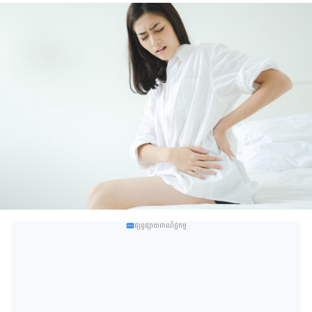
ផ្សព្វផ្សាយពាណិជ្ជកម្ម