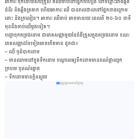
អាការៈ​​ចុកដោយ​សារ​ក្រួស គឺ​ឈឺ​ចាប់​នៅ​ផ្នែក​ចំហៀង​ នៅ​ចន្លោះ​រវាង​ឆ្អឹង​
ជំនីរ និង​ឆ្អឹង​ត្រគាក ហើយ​អាការៈ​ឈឺ​ បាន​រាល​ដាល​ទៅ​ផ្នែក​ខាង​ក្រោម​
ពោះ និង​ក្រលៀន។ អាការៈ​ឈឺ​ចាប់ ​អាច​មាន​រយៈពេល​ពី ២០-៦០ នាទី​
មុន​នឹង​ចាប់​ឈឺ​ម្តង​ទៀត។
បញ្ហាចុកតម្រង​នោម​ ជា​រោគ​សញ្ញា​មួយ​នៃ​ជំងឺក្រួស​ក្នុងតម្រង​នោម ខណៈ
រោគ​សញ្ញា​ដទៃ​ទៀត​អាច​កើត​មាន​ ដូចជា៖
– ឈឺ ឬ​ពិបាក​នោម
– មាន​ឈាម​នៅ​ក្នុង​ទឹក​នោម​ បណ្តាល​ឲ្យ​ទឹក​នោម​មាន​ពណ៌​ផ្លា​ឈូក
ក្រហម ឬ​ពណ៌ត្នោត
– ទឹក​នោម​មាន​ក្លិន​ស្អុយ
ផ្សព្វផ្សាយពាណិជ្ជកម្ម