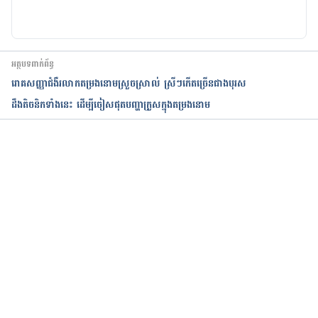
អត្ថបទពាក់ព័ន្ធ
រោគសញ្ញាជំងឺរលាកតម្រងនោមស្រួចស្រាល់ ស្រីៗកើតច្រើនជាងបុរស
ដឹងតិចនិកទាំងនេះ ដើម្បីចៀសផុតបញ្ហាក្រួសក្នុងតម្រងនោម
កំពុងដំណើរការ...