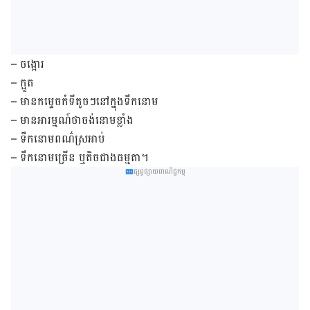
– ចង្អោរ
– ក្អួត
– មានកម្ទេចកំទី​តូច​ៗ​នៅ​ក្នុង​ទឹក​នោម
– មាន​អារម្មណ៍​ថា​ចង់​នោម​ខ្លាំង
– ទឹក​នោម​ពណ៌​ស្រអាប់
– ទឹក​នោម​ច្រើន ឬ​តិច​ជាង​ធម្មតា។
ផ្សព្វផ្សាយពាណិជ្ជកម្ម