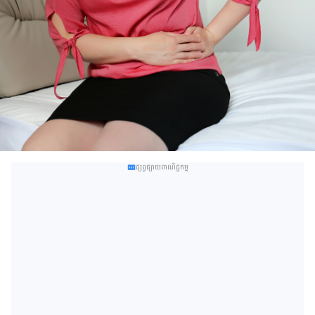
ផ្សព្វផ្សាយពាណិជ្ជកម្ម