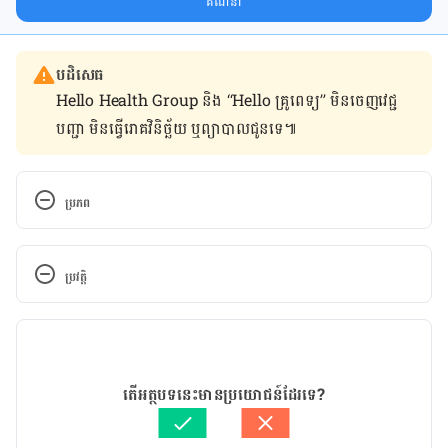
គណនា
បដិសេធ
Hello Health Group និង “Hello គ្រូពេទ្យ” មិន​ចេញ​វេជ្ជ
បញ្ជា មិន​ធ្វើ​រោគវិនិច្ឆ័យ ឬ​ព្យាបាល​ជូន​ទេ៕
ប្រភព
What is renal colic? Symptoms and 
relief. https://www.medicalnewstoday.com/article
ប្រវត្តិ
s/320421.php. Accessed August 2, 2018.
កំណែ​ប្រែបច្ចុប្បន្ន
Renal 
Colic. https://www.healthline.com/health/renal-
16/11/2020
colic. Accessed August 2, 2018.
អត្ថបទ​ដោយ 
ទូច សុខា
តើអត្ថបទនេះមានប្រយោជន៍ដែរទេ?
ត្រួតពិនិត្យដោយ 
វេជ្ជ. ចាន់ ស៊ីណេត
បច្ចុប្បន្នភាពដោយ៖ 
ថាត់ រ័ត្នមូនីតា