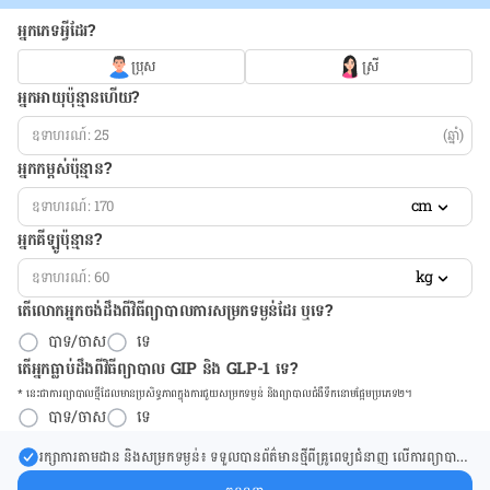
អ្នកភេទអ្វីដែរ?
ប្រុស
ស្រី
អ្នកអាយុប៉ុន្មានហើយ?
(ឆ្នាំ)
អ្នកកម្ពស់ប៉ុន្មាន?
cm
អ្នកគីឡូប៉ុន្មាន?
kg
តើលោកអ្នកចង់ដឹង​ពីវិធីព្យាបាលការសម្រកទម្ងន់ដែរ ឬទេ?
បាទ/ចាស
ទេ
តើអ្នកធ្លាប់ដឹងពីវិធីព្យាបាល GIP និង GLP-1 ទេ?
* នេះ​ជា​ការ​ព្យា​បាល​ថ្មីដែល​​មាន​ប្រសិទ្ធ​ភាព​ក្នុង​ការ​ជួយ​សម្រក​ទម្ងន់ និង​ព្យា​បាល​ជំ​ងឺ​ទឹក​នោម​ផ្អែម​ប្រភេទ២។
បាទ/ចាស
ទេ
រក្សា​ការ​តាមដាន និងសម្រក​ទម្ងន់៖ ទទួលបាន​ព័ត៌​មាន​ថ្មី​ពី​គ្រូពេទ្យ​ជំនាញ លើ​ការ​ព្យា​បាល​
ការសម្រក​ទម្ងន់ និងការផ្តល់ជំនួយដោយផ្ទាល់​ក្នុង​ប្រអប់​សារ​របស់​អ្នក។