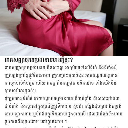
រោគសញ្ញាចុកតម្រង​នោមមាន​អ្វី​ខ្លះ?
រោគ​សញ្ញា​ចុកតម្រង​នោម គឺ​​ខុស​ៗ​គ្នា អាស្រ័យ​ទៅ​លើ​ទំហំ និង​ទីតាំង​ដុំ​
ក្រួស​ក្នុង​ប្រព័ន្ធ​ផ្លូវ​ទឹក​នោម។ ក្រួស​តូច​ៗ​មួយ​ចំនួន​ អាច​បណ្តាលឲ្យ​​មាន
ការចុកចាប់តិច​តួច ហើយ​អាច​ធ្លាក់​មក​ក្រៅ​តាម​ទឹក​នោម ទាំង​យើង​មិន​
បាន​ចាប់​អារម្មណ៍។
ដុំ​ក្រួស​មាន​ទំហំ​ធំ ​អាច​បណ្តាល​ឲ្យ​មាន​ការ​ឈឺ​ចាប់​ខ្លាំង ពិសេស​នៅ​ពេល​
ជាប់​គាំង និង​ស្ទះ​នៅ​ក្នុង​ប្រព័ន្ធ​ផ្លូវ​ទឹក​នោម ​ដូច​ជា​ កន្លែង​ជួប​គ្នា​រវាង​តម្រង​
នោម ប្លោក​នោម ឬ​បំពង់​បង្ហូរ​ទឹក​នោមផ្នែក​ខាង​លើ ដែល​ជា​បំពង់​ទឹក​នោម​
ឆ្លង​កាត់​ពី​តម្រង​នោម​ ទៅ​ប្លោក​នោម ។