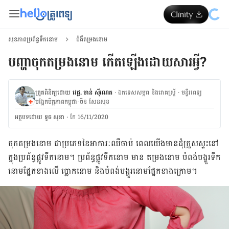
សុខភាពប្រព័ន្ធទឹកនោម
ជំងឺតម្រងនោម
បញ្ហា​ចុក​តម្រងនោម កើត​ឡើង​ដោយ​សារអ្វី?
ត្រួតពិនិត្យដោយ
វេជ្ជ. ចាន់ ស៊ីណេត
·
ឯកទេសសម្ភព និងរោគស្ត្រី
·
ម​ន្ទីរពេទ្យ
បង្អែកមិត្តភាពកម្ពុជា-ចិន សែនសុខ
អត្ថបទ​ដោយ
ទូច សុខា
·
កែ 16/11/2020
ចុក​តម្រង​នោម​ ជា​ប្រភេទ​នៃអា​ការៈ​ឈឺ​ចាប់ ពេល​យើង​​មាន​ដុំក្រួស​ស្ទះ​នៅ​
ក្នុង​ប្រព័ន្ធ​​ផ្លូវ​ទឹក​នោម។ ប្រព័ន្ធ​ផ្លូវ​ទឹក​នោម​ ​មាន ​តម្រង​នោម បំពង់​បង្ហួរ​ទឹក​
នោម​ផ្នែក​ខាង​លើ ប្លោក​នោម និងបំពង់​បង្ហួរ​នោម​ផ្នែក​ខាង​ក្រោម។