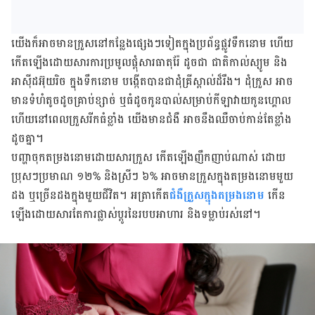
យើង​ក៏​​អាច​មាន​ក្រួសនៅ​កន្លែង​ផ្សេង​ៗ​ទៀត​ក្នុង​ប្រព័ន្ធ​ផ្លូវ​ទឹក​នោម​ ហើយ​
កើត​ឡើង​ដោយ​សារ​ការ​ប្រមូល​ផ្តុំសារ​ធាតុ​រ៉ែ​ ដូច​ជា ​ជាតិ​កាល់​ស្យូម និង​
អាស៊ីដអ៊ុយ​រិច​ ក្នុង​ទឹក​នោម ​បង្កើត​បាន​ជា​ដុំ​គ្រី​ស្តាល់​ដ៏​រឹង។ ដុំ​ក្រួស​ អាច​
មាន​ទំ​ហំ​តូច​ដូច​គ្រាប់​ខ្សាច់ ឬ​ធំ​ដូច​កូន​បាល់​សម្រាប់​កីឡាវាយ​កូន​ហ្គោល
ហើយ​នៅ​ពេល​ក្រួស​រីក​ធំ​ខ្លាំង ​យើង​មាន​​ជំងឺ ​​អាចនឹង​​ឈឺ​ចាប់កាន់​តែ​​ខ្លាំង
ដូច​គ្នា។
បញ្ហា​ចុកតម្រងនោមដោយ​សារ​ក្រួស កើត​ឡើង​ញឹក​ញាប់​ណាស់ ដោយ​
ប្រុសៗ​ប្រមាណ ១២% ​និងស្រីៗ ៦% ​អាច​មាន​ក្រួស​ក្នុង​តម្រងនោម​មួយ​
ដង ឬ​ច្រើន​ដង​ក្នុង​មួយ​ជីវិត។ អត្រា​កើត
​​ជំងឺក្រួសក្នុង​តម្រងនោម
កើន​
ឡើង​ដោយ​សារ​តែ​ការ​ផ្លាស់​ប្តូរ​នៃ​របប​អាហារ និង​ទម្លាប់​រស់​នៅ។