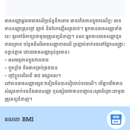
រោគ​សញ្ញា​ឆ្លង​មេ​រោគ​លើ​ប្រព័ន្ធ​​ទឹក​នោម​ អាច​កើត​មាន​ក្នុង​ករណី​ខ្លះ ​អាច​
មានសញ្ញា​​គ្រុន​ក្តៅ ញាក់ និង​បែក​ញើស​ត្រជាក់។ អ្នក​​មាន​រោគ​សញ្ញា​ទាំង​
នេះ​ គួរ​ទៅ​ពិភាក្សា​ជាមួយ​គ្រូពេទ្យ​ជំនាញ។ ខណៈ​អ្នក​​មាន​រោគ​សញ្ញា​ដូច​
ខាង​ក្រោម បន្ថែម​ពី​លើ​​រោគ​សញ្ញាខាង​លើ ប្រញាប់​ទាក់​ទង​ទៅ​ផ្នែក​សង្គ្រោះ​
បន្ទាន់​ភ្លាម​ ដោយ​រោគសញ្ញា​ធ្ងន់​ធ្ងរ​មាន​៖
– អសមត្ថ​ភាព​ក្នុង​ការ​នោម
– ក្អួតខ្លាំង ​មិន​អាច​គ្រប់​គ្រង​បាន
– ក្តៅ​ខ្លួន​លើស​ពី ៣៨ អង្សារសេ។
នៅ​មាន​រោគ​សញ្ញា​ផ្សេង​ៗ​ទៀត​មិន​បាន​រៀប​រាប់​ខាង​លើ។ ​បើ​គ្នា​យើង​មាន​
សំ​ណួរទាក់​ទង​នឹង​រោគ​សញ្ញា​ ​ឬ​សង្ស័យ​ថា​មាន​បញ្ហានេះ​សូម​ពិគ្រោះ​ជា​មួយ​
គ្រូ​ពេទ្យ​ជំ​នាញ។
គណនា BMI