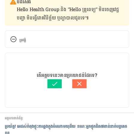
បដិសេធ
Hello Health Group និង “Hello គ្រូពេទ្យ” មិន​ចេញ​វេជ្ជ
បញ្ជា មិន​ធ្វើ​រោគវិនិច្ឆ័យ ឬ​ព្យាបាល​ជូន​ទេ៕
ប្រវត្តិ
កំណែ​ប្រែបច្ចុប្បន្ន
11/09/2019
អត្ថបទ​ដោយ 
ដេត ធន្នី
តើអត្ថបទនេះមានប្រយោជន៍ដែរទេ?
ត្រួតពិនិត្យដោយ 
វេជ្ជ. ចាន់ ស៊ីណេត
បច្ចុប្បន្នភាពដោយ៖ 
Solika
អត្ថបទពាក់ព័ន្ធ
ប្រយ័ត្ន! អេដស៍កំពុងផ្ទុះការឆ្លងក្នុងចំណោមយុវវ័យ ខណៈអ្នកផ្ទុកជិត៧ពាន់នាក់បន្តគេច
ខ្លួន