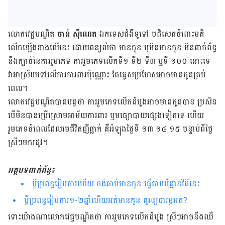
លោក​វេជ្ជបណ្ឌិត
ចាន់ ស៊ីណេត
ឯកទេស​ជំងឺ​ទូទៅ​ បដិសេធ​ចំពោះ​មតិ​
លើក​ឡើង​ខាង​លើ​នេះ ដោយ​ពន្យល់​ថា មាន​កូន ឬ​មិន​មាន​កូន មិន​ពាក់​ព័ន្ធ​​
នឹង​​ក្បាច់​នៃ​ការ​រួមភេទ ការ​រួមភេទ​លើក​ទី១ ទី២ ទី៣ ឬ​ទី ១០០ នោះ​ទេ
វា​អាស្រ័យ​ទៅ​លើ​​ការ​ការពារ​ប៉ុណ្ណោះ តែ​ធ្វេស​ប្រហែស​អាច​មាន​កូន​គ្រប់​
ពេល។
លោក​វេជ្ជបណ្ឌិតបានបន្ត​ថា ការ​រួមភេទ​លើក​ដំបូង​អាច​មាន​កូន​បាន ប្រសិន​
បើ​មិន​បាន​ប្រើ​ស្រោម​អាម័យ​ការពារ ឬ​មធ្យោបាយ​ផ្សេង​​ទៀត​ទេ ហើយ​
រួមភេទ​ចំ​ពេល​ដែល​មេ​ជីវិត​ញី​ធ្លាក់ គឺ​​អំឡុង​ថ្ងៃទី ១៣ ១៤ ១៥ បន្ទាប់​ពី​ថ្ងៃ​
ស្រីៗ​មក​រដូវ។
អត្ថបទពាក់ព័ន្ធ៖
ប្តីប្រពន្ធរៀបការហើយ ចង់ឆាប់មានកូន ធ្វើតាមប៉ុន្មានវិធីនេះ
ប្តី​ប្រពន្ធ​រៀបការ​១-២ឆ្នាំ​ហើយអត់​មាន​កូន​ គួរ​ឲ្យ​បារម្ភ​អត់?
ទោះ​យ៉ាង​ណា​លោក​វេជ្ជបណ្ឌិត​ថា ការ​រួមភេទ​លើក​ដំបូង ស្រីៗ​អាច​នឹង​ឈឺ​