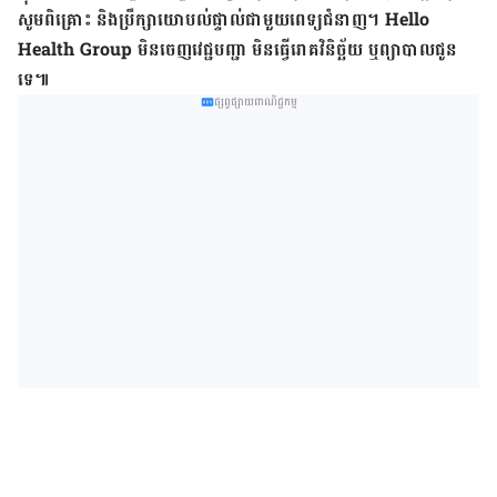
សូម​ពិគ្រោះ និង​ប្រឹក្សា​យោបល់​ផ្ទាល់​ជាមួយ​ពេទ្យ​ជំនាញ។ Hello
Health Group មិន​ចេញ​វេជ្ជបញ្ជា មិន​ធ្វើ​រោគវិនិច្ឆ័យ ឬ​ព្យាបាល​ជូន​
ទេ៕
ផ្សព្វផ្សាយពាណិជ្ជកម្ម