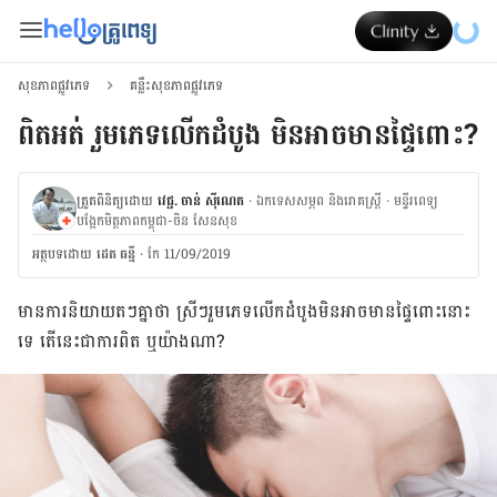
សុខភាពផ្លូវភេទ
គន្លឹះសុខភាពផ្លូវភេទ
ពិតអត់ រួមភេទលើកដំបូង មិនអាចមានផ្ទៃពោះ?
ត្រួតពិនិត្យដោយ
វេជ្ជ. ចាន់ ស៊ីណេត
·
ឯកទេសសម្ភព និងរោគស្ត្រី
·
ម​ន្ទីរពេទ្យ
បង្អែកមិត្តភាពកម្ពុជា-ចិន សែនសុខ
អត្ថបទ​ដោយ
ដេត ធន្នី
·
កែ 11/09/2019
មាន​ការ​និយាយ​​តៗ​គ្នា​ថា ស្រីៗ​រួមភេទ​លើក​ដំបូង​មិន​អាច​មាន​ផ្ទៃពោះ​នោះ​
ទេ តើ​នេះ​ជាការ​ពិត ឬ​យ៉ាង​ណា?