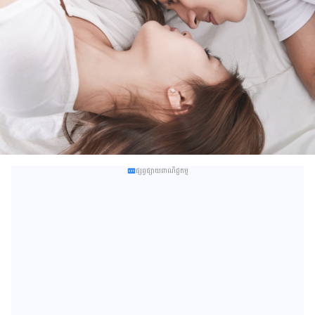
ផ្សព្វផ្សាយពាណិជ្ជកម្ម