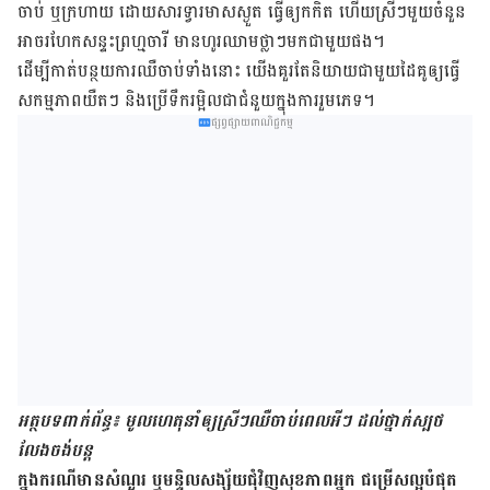
ចាប់ ឬ​ក្រហាយ ដោយសារ​ទ្វារ​មាស​ស្ងួត ធ្វើ​ឲ្យ​កកិត ហើយ​ស្រីៗ​មួយ​ចំនួន​
អាច​រហែក​សន្ទះ​ព្រហ្មចារី មាន​ហូរ​ឈាម​ថ្លាៗ​មក​ជាមួយ​ផង។
ដើម្បី​កាត់​បន្ថយ​ការ​ឈឺ​ចាប់​ទាំង​នោះ យើង​គួរ​តែ​និយាយ​ជាមួយ​ដៃ​គូ​ឲ្យ​ធ្វើ​
សកម្មភាព​យឺតៗ និង​ប្រើ​ទឹក​រម្អិល​ជា​ជំនួយ​ក្នុង​ការ​រួមភេទ។
ផ្សព្វផ្សាយពាណិជ្ជកម្ម
អត្ថបទពាក់ព័ន្ធ៖ មូលហេតុ​នាំ​ឲ្យ​ស្រីៗ​ឈឺ​ចាប់​ពេលអីៗ ដល់​ថ្នាក់​ស្បថ​
លែង​ចង់បន្ត
ក្នុង​ករណី​មាន​សំណួរ ឬ​មន្ទិលសង្ស័យ​ជុំវិញ​សុខភាព​អ្នក ជម្រើស​ល្អ​បំផុត