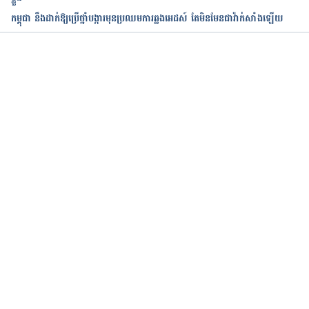
កម្ពុជា នឹងដាក់ឱ្យប្រើថ្នាំបង្ការមុនប្រឈមការឆ្លងអេដស៍ តែមិនមែនជាវ៉ាក់សាំងឡើយ
កំពុងដំណើរការ...