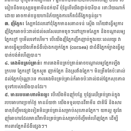
ធៀប​នឹង​មនុស្ស​ធម្មតា​មិន​ជក់​បារី ប៉ុន្តែ​បើ​យើង​ផ្ដាច់​បារី​បាន ទោះ​វ័យ​ណា​ក៏​
ដោយ អាច​កាត់​បន្ថយ​ហានិភ័យ​ក្នុង​ការ​កើត​ជំងឺ​ភ្នែក​ធ្ងន់ធ្ងរ។
៣. ញី​ភ្នែក៖
ស្បែក​ដែល​នៅ​ជុំ​ភ្នែក​មាន​សភាព​ទន់ ស្ដើង ហើយ​វា​ធ្វើ​ឲ្យ​ការ​
ញី​ភ្នែក​អាច​ប៉ះពាល់​ដល់​សរសៃ​ឈាម​តូច​ៗ​នៅ​ក្រោម​ស្បែក និង​បណ្ដាល​ឲ្យ​
ភ្នែក​ខ្មៅ ឬ​មើល​ទៅ​ហើម។ បើ​យើង​ញី​ភ្នែក​ញឹក​ញាប់​ក្នុង​រយៈ​ពេល​យូរ វា​
អាច​ធ្វើ​ឲ្យ​យើង​កើត​ជំងឺ​ប៉ោងកញ្ចក់ភ្នែក (​cornea) ជា​ជំងឺ​ភ្នែក​ម៉្យាង​ធ្វើ​ឲ្យ​
បាត់​បង់​គំហើញ​បាន។
៤. គេង​មិន​គ្រប់​គ្រាន់៖
ការ​គេង​មិន​គ្រប់​គ្រាន់​អាច​បណ្ដាល​ឲ្យ​ភ្នែក​ឡើង​
ក្រហម ភ្នែក​ខ្មៅ ភ្នែក​ស្ងួត ញាក់​ភ្នែក និង​ស្រវាំង​ភ្នែក។ មិន​ត្រឹម​តែ​ប៉ះពាល់​
ដល់​ភ្នែក​ប៉ុណ្ណោះ​ទេ ការ​គេង​មិន​គ្រប់​គ្រាន់​ក៏​អាច​ប៉ះពាល់​ដល់​ផ្នែក​សុខភាព​
ទូទៅ​របស់​យើង​បាន​ដែរ។
៥. មាន​របប​អាហារ​មិន​ល្អ៖
បើ​យើង​មិន​ញ៉ាំ​បន្លែ ឬ​ផ្លែឈើ​គ្រប់​គ្រាន់​ក្នុង​
របប​អាហារ​ប្រចាំ​ថ្ងៃ មាន​ន័យ​ថា យើង​ទទួល​បាន​វីតាមីន ជាតិ​រ៉ែ និង​សារ
ធាតុ​ចិញ្ចឹម​ផ្សេង​ទៀត​មិន​គ្រប់​គ្រាន់​សម្រាប់​សុខភាព​ភ្នែក។ យក​ល្អ គួរ​តែ​
ញ៉ាំ​អាហារ​ដែល​មាន​វីតាមីន​គ្រប់​គ្រាន់​សម្រាប់​ចិញ្ចឹម​គំហើញ​ភ្នែក ដើម្បី​
ការពារ​ភ្នែក​ពី​ជំងឺ​ផ្សេងៗ។