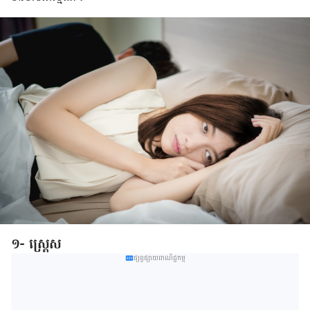
១- ស្ត្រេស
ផ្សព្វផ្សាយពាណិជ្ជកម្ម