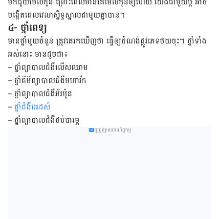
មក​​ជួយ​មើល​កូន​ ព្រោះ​ពេល​មាន​គេ​មើល​កូន​ឲ្យ​ហើយ យើង​​ជាមួយ​ប្តី អាច​
បង្កើត​ពេល​វេលា​ស្និទ្ធស្នាលជាមួយ​គ្នា​បាន។
៤- ថ្នាំពេទ្យ
មាន​ថ្នាំ​មួយ​ចំនួន​ ត្រូវ​​គេ​រក​ឃើញ​ថា ​ធ្វើ​ឲ្យ​ចំណង់​ផ្លូវ​ភេទ​ថយ​ចុះ។ ថ្នាំ​ទាំង​
អស់​នោះ ​មាន​ដូច​ជា៖
– ថ្នាំ​​ព្យាបាល​ជំងឺ​លើស​​ឈាម
– ថ្នាំ​គីមី​ព្យាបាល​ជំងឺ​មហារីក
– ថ្នាំ​​ព្យាបាល​ជំងឺ​អ័រម៉ូន
–
ថ្នាំ​ជំងឺ​អេដស៍
– ថ្នាំ​ព្យាបាល​ជំងឺ​ថប់​បារម្ភ
ផ្សព្វផ្សាយពាណិជ្ជកម្ម