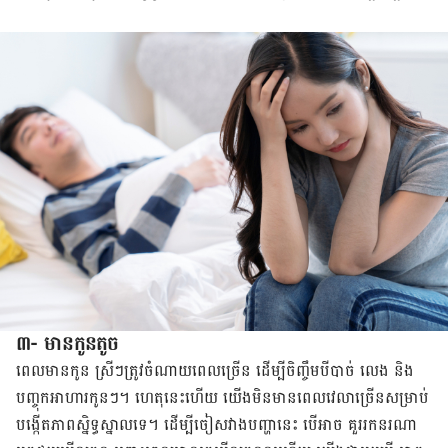
៣- មានកូនតូច
ពេលមាន​កូន ស្រីៗ​​ត្រូវ​ចំណាយ​ពេល​ច្រើន ​ដើម្បី​ចិញ្ចឹម​បីបាច់​ លេង និង​
បញ្ចុក​អាហារ​កូនៗ។ ហេតុ​នេះ​ហើយ យើងមិន​មាន​ពេល​វេលា​ច្រើន​សម្រាប់​
បង្កើតភាព​ស្និទ្ធស្នាល​ទេ។ ដើម្បី​ចៀស​វាង​បញ្ហា​នេះ បើ​អាច​ គួរ​រកនរណា​​