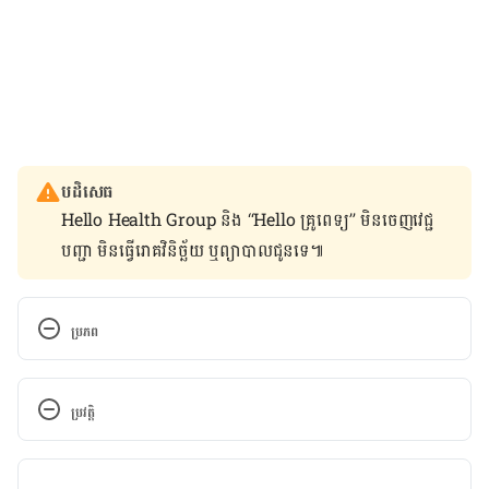
បដិសេធ
Hello Health Group និង “Hello គ្រូពេទ្យ” មិន​ចេញ​វេជ្ជ
បញ្ជា មិន​ធ្វើ​រោគវិនិច្ឆ័យ ឬ​ព្យាបាល​ជូន​ទេ៕
ប្រភព
Loss of libido (reduced sex drive)
ប្រវត្តិ
https://www.nhs.uk/conditions/loss-of-libido/
កំណែ​ប្រែបច្ចុប្បន្ន
Where’d my libido go? 4 causes of low sex drive 