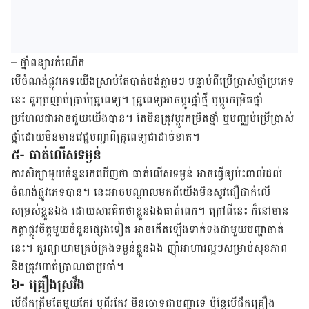
– ថ្នាំ​ពន្យារ​កំណើត
​បើ​ចំណង់​ផ្លូវ​ភេទ​យើង​ស្រាប់​តែ​បាត់​បង់​ភ្លាម​ៗ បន្ទាប់​ពី​ប្រើ​ប្រាស់​ថ្នាំ​ប្រភេទ​
នេះ​ ​​គួរ​​ប្រញាប់​ប្រាប់​គ្រូពេទ្យ។ គ្រូពេទ្យ​អាច​ប្ដូរ​ថ្នាំ​ថ្មី ឬ​ប្ដូរ​កម្រិត​ថ្នាំ ​
ប្រហែល​ជា​អាច​ជួយយើង​បាន។ តែ​មិន​ត្រូវ​ប្ដូរ​កម្រិត​ថ្នាំ ឬ​បញ្ឈប់​ប្រើ​ប្រាស់​
ថ្នាំ​ដោយ​មិន​មាន​វេជ្ជបញ្ជាពីគ្រូពេទ្យ​ជា​ដាច់​ខាត។
៥- ធាត់លើសទម្ងន់
ការ​សិក្សា​មួយ​ចំនួន​​រក​ឃើញ​ថា ​ធាត់​លើស​ទម្ងន់​ អាច​ធ្វើ​ឲ្យ​ប៉ះ​ពាល់​ដល់​
ចំណង់​ផ្លូវ​ភេទបាន​។ នេះ​អាច​បណ្ដាល​មក​ពីយើង​មិន​សូវ​​ជឿ​ជាក់​លើ​
សម្រស់​ខ្លួន​ឯង ​ដោយ​សារ​គិត​ថា​ខ្លួនឯង​ធាត់​ពេក។ ​ក្រៅ​ពី​នេះ ​ក៏​នៅ​មាន​
កត្តា​ផ្លូវ​ចិត្ដ​មួយ​ចំនួន​ផ្សេង​ទៀត អាច​កើត​ឡើង​ទាក់​ទង​ជាមួយ​បញ្ហា​ធាត់​
នេះ​។ ​គួរ​ព្យាយាម​គ្រប់​គ្រង​ទម្ងន់​​ខ្លួន​ឯង ញ៉ាំ​អាហារ​ល្អ​ៗ​សម្រាប់​សុខ​ភាព
និង​ត្រូវ​ហាត់​ប្រាណ​ជា​ប្រចាំ។
៦- គ្រឿង​ស្រវឹង
បើ​ផឹក​ត្រឹម​តែ​មួយ​កែវ ឬ​ពីរ​កែវ​ ​មិន​ចោទ​ជា​បញ្ហា​​ទេ ប៉ុន្តែ​បើ​ផឹក​គ្រឿង​