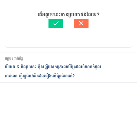
in women
27/12/2021
អត្ថបទ​ដោយ 
ណៃ ទូច
តើអត្ថបទនេះមានប្រយោជន៍ដែរទេ?
https://www.geisinger.org/health-and-
ត្រួតពិនិត្យដោយ 
វេជ្ជ. ចាន់ ស៊ីណេត
wellness/wellness-
បច្ចុប្បន្នភាពដោយ៖ 
នូ សោភ័ណ្ឌ
articles/2021/10/19/20/16/causes-low-sex-drive-
women
What Help Is Available for Low Sex Drive in 
អត្ថបទពាក់ព័ន្ធ
Women?
បើ​មាន​ ៥ ចំណុចនេះ កុំ​សង្ឃឹមសកម្មភាពលើគ្រែដល់ចំណុចកំពូល
ធាត់ពេក ធ្វើឲ្យលែងគិតដល់រឿងលើគ្រែមែនអត់?
https://health.clevelandclinic.org/what-help-is-
available-for-low-sex-drive-in-women/
កំពុងដំណើរការ...