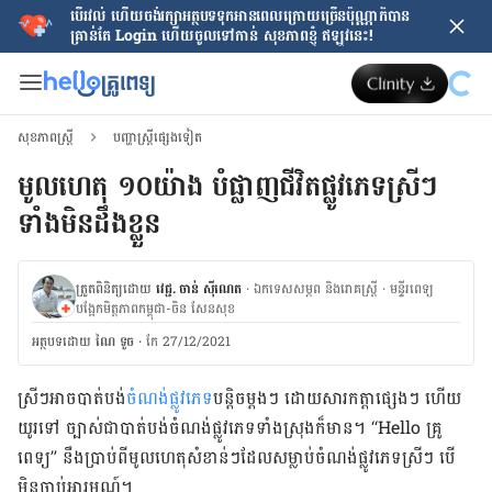
បើរវល់ ហើយចង់​រក្សាអត្ថបទទុកអានពេលក្រោយ​ច្រើនប៉ុណ្ណាក៏បាន
គ្រាន់តែ​ Login ហើយចូលទៅកាន់ សុខភាពខ្ញុំ ឥឡូវនេះ!
សុខភាពស្ត្រី
បញ្ហាស្ត្រីផ្សេងទៀត
មូលហេតុ ១០យ៉ាង ​​បំផ្លាញ​ជីវិតផ្លូវភេទស្រីៗ​
ទាំង​មិនដឹងខ្លួន
ត្រួតពិនិត្យដោយ
វេជ្ជ. ចាន់ ស៊ីណេត
·
ឯកទេសសម្ភព និងរោគស្ត្រី
·
ម​ន្ទីរពេទ្យ
បង្អែកមិត្តភាពកម្ពុជា-ចិន សែនសុខ
អត្ថបទ​ដោយ
ណៃ ទូច
·
កែ 27/12/2021
​ស្រីៗ​អាចបាត់បង់
ចំណង់ផ្លូវភេទ
បន្តិចម្ដងៗ ដោយសារកត្តាផ្សេងៗ ហើយ
យូរ​ទៅ ច្បាស់​ជា​បាត់​បង់​ចំណង់​ផ្លូវ​ភេទ​ទាំង​ស្រុង​ក៏​មាន។ “Hello គ្រូ
ពេទ្យ” នឹងប្រាប់ពីមូលហេតុសំខាន់ៗដែលសម្លាប់​ចំណង់​ផ្លូវ​ភេទ​ស្រីៗ បើ
មិនចាប់អារម្មណ៍។​