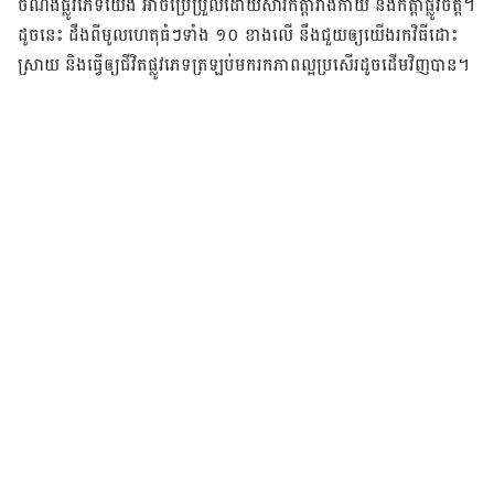
ចំណង់​ផ្លូវ​ភេទ​យើង​ អាច​ប្រែ​ប្រួល​ដោយ​សារ​កត្ដា​រាង​កាយ និង​កត្ដា​ផ្លូវ​ចិត្ដ។
ដូច​នេះ ដឹង​ពី​​មូលហេតុ​ធំ​ៗ​ទាំង​ ១០​ ខាង​លើ ​នឹង​ជួយ​ឲ្យ​យើង​​រក​វិធី​ដោះ​
ស្រាយ​ និង​ធ្វើ​ឲ្យ​ជីវិត​ផ្លូវ​ភេទ​ត្រឡប់​មក​រក​ភាព​ល្អ​ប្រសើរ​ដូច​ដើមវិញបាន។