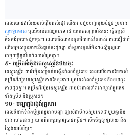
ពេលឈាន​ដល់​វ័យ​ចាប់​ផ្ដើម​អស់​រដូវ យើង​​អាច​ជួប​បញ្ហា​មួយ​ចំនួន​ រួម​មាន ​
ស្ងួត​ទ្វារ​មាស​
ឬ​ឈឺ​ចាប់​ពេល​រួម​ភេទ ដោយ​រោគ​សញ្ញា​ទាំង​​នេះ​ ធ្វើ​ឲ្យ​ស្រី​​
មិន​ចង់​រួម​ភេទ​ដូច​មុន។ ​ពេល​យើង​ឈាន​ចូល​​វ័យ​កាន់​តែ​ចាស់​ ភាព​ជឿ​ជាក់​
លើ​សម្រស់​​ខ្លួន​អាច​នឹង​ធ្លាក់​ចុះដូច​គ្នា នាំ​ឲ្យ​អារម្មណ៍​​មិន​ចង់​ស្និទ្ធ​ស្នាល​
ជាមួយ​ប្តី​​ក្នុង​វ័យចំណាស់​ដូច​គ្នា។
៩- កម្រិតអ័រម៉ូនតេស្តូស្ដេរ៉ូនថយចុះ
តេស្តូស្ដេរ៉ូន ​ជា​អ័រម៉ូនសម្រាប់​បង្កើន​ចំណង់​ផ្លូវ​ភេទ ពេល​យើង​កាន់​តែ​ចាស់​
កម្រិត​អ័រម៉ូន​តេស្តូស្ដេរ៉ូន​កាន់​តែ​ចុះ​ទាប ដូច​នេះ​​ចំណង់​ផ្លូវ​ភេទ​​នឹង​ថយ​ចុះ​
តាម​ដូច​គ្នា។ កម្រិត​អ័រម៉ូន​តេស្តូស្ដេរ៉ូន​ អាច​ប៉ះ​ពាល់​ទាំង​អារម្មណ៍​ផ្លូវ​ភេទ​
ទាំងស្រីៗ ​និង​ប្រុសៗ។
១០- បញ្ហាក្នុងរង្វង់គ្រួសារ
ពេល​ទំនាក់​ទំនង​ប្តី​ប្រពន្ធ​​មាន​បញ្ហា ​ច្បាស់​ជា​មិន​ចង់​រួម​ភេទ​ជាមួយ​គ្នាមិន​
ខាន ហេតុនេះព្យាយាម​ពិភាក្សា​គ្នា​ឲ្យ​បាន​ច្រើន។ ​បើក​ចិត្ដ​ឲ្យ​ទូលាយ និង
ស្វែងយល់ពីគ្នា។