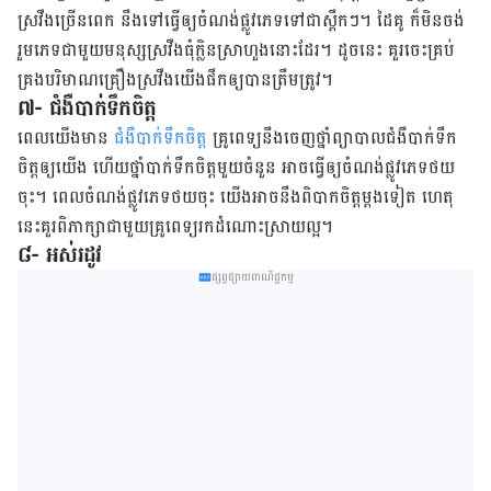
ស្រវឹង​ច្រើន​ពេក នឹង​ទៅ​ធ្វើ​ឲ្យ​ចំណង់​ផ្លូវ​ភេទ​ទៅ​ជា​ស្ពឹក​ៗ។ ​ដៃគូ ក៏​មិន​ចង់​
រួម​ភេទ​ជាមួយ​មនុស្ស​ស្រវឹង​ធុំក្លិន​ស្រា​ហួង​នោះ​ដែរ។ ដូច​នេះ​ គួរ​ចេះ​គ្រប់​
គ្រង​បរិមាណ​គ្រឿង​ស្រវឹង​យើង​ផឹក​ឲ្យ​បាន​ត្រឹម​ត្រូវ។
៧- ជំងឺបាក់ទឹកចិត្ដ
ពេលយើង​មាន
​ជំងឺ​បាក់​ទឹក​ចិត្ដ
គ្រូពេទ្យ​នឹង​ចេញ​ថ្នាំ​ព្យាបាល​ជំងឺ​បាក់​ទឹក​
ចិត្ដ​ឲ្យ​យើង ហើយ​ថ្នាំ​បាក់​ទឹក​ចិត្ដ​មួយ​ចំនួន អាច​ធ្វើ​ឲ្យ​ចំណង់​ផ្លូវ​ភេទ​​ថយ​
ចុះ។ ពេល​ចំណង់​ផ្លូវ​ភេទ​ថយ​ចុះ យើង​​អាច​នឹង​ពិបាក​ចិត្ដ​ម្ដង​ទៀត ហេតុ
នេះ​គួរ​ពិភាក្សា​ជាមួយ​គ្រូពេទ្យរក​ដំណោះ​ស្រាយ​ល្អ។
៨- អស់រដូវ
ផ្សព្វផ្សាយពាណិជ្ជកម្ម