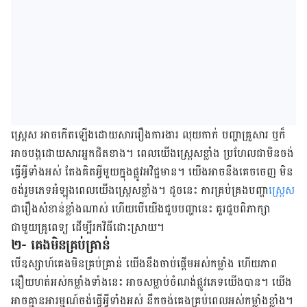
ស្ត្រេស​ អាច​កើត​ឡើង​ដោយ​សារ​រឿង​ការងារ លុយ​កាក់ បញ្ហា​គ្រួសារ ឬក៏​
អាច​បង្ក​ដោយ​សារ​អ្នក​ជិតខាង។ ពេល​យើង​ស្ត្រេសខ្លាំង ​ប្រហែល​ជា​មិន​ចង់​
ធ្វើ​អ្វី​ទាំង​អស់ តែង​គិត​អ្វី​មួយ​ក្នុង​ផ្លូវ​អវិជ្ជមាន។ យើង​អាច​នឹង​គេច​ចេញ​ មិន​
ចង់​រួម​ភេទ​អំឡុង​ពេល​យើង​ស្ត្រេស​ខ្លាំង។ ដូច​នេះ ការ​គ្រប់​គ្រងបញ្ហា​
ស្ត្រេស
​ជា​រឿង​សំខាន់​ខ្លាំង​ណាស់ ហើយ​បើ​​យើង​​ជួប​បញ្ហា​នេះ ​គួរ​​ជួប​ពិភាក្សា​
ជាមួយ​គ្រូពេទ្យ​ ដើម្បី​រក​វិធី​ដោះ​ស្រាយ។
២- គេងមិនគ្រប់គ្រាន់
បើ​ឧស្សាហ៍​គេង​មិន​គ្រប់គ្រាន់ យើង​នឹង​ចាប់​ផ្ដើម​អស់​កម្លាំង ហើយ​ភាព​
នឿយ​ហត់​អស់​កម្លាំង​ទាំង​នេះ អាច​សម្លាប់​ចំណង់​ផ្លូវ​ភេទយើង​បាន។ ​យើង
អាច​គ្មាន​អារម្មណ៍​ចង់​ធ្វើ​អ្វី​ទាំង​អស់ ​នឹក​​ចង់​គេងគ្រប់​​ពេល​អស់​កម្លាំង​ខ្លាំង។