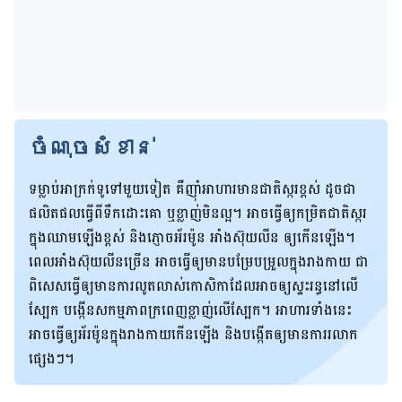
ចំណុចសំខាន់
ទម្លាប់​អាក្រក់​ទូទៅ​មួយ​ទៀត គឺ​ញ៉ាំ​អាហារ​មាន​ជាតិ​ស្ករ​ខ្ពស់ ដូចជា
ផលិត​ផល​ធ្វើ​ពី​ទឹកដោះ​គោ ឬ​ខ្លាញ់​មិន​ល្អ។ អាច​ធ្វើ​ឲ្យ​កម្រិត​ជាតិ​ស្ករ​
ក្នុង​ឈាម​ឡើង​ខ្ពស់ និង​ភ្ញោច​អ័រម៉ូន អាំងស៊ុយលីន ឲ្យ​កើន​ឡើង។
ពេល​អាំង​ស៊ុយលីន​ច្រើន អាច​ធ្វើ​ឲ្យ​មាន​បម្រែ​បម្រួល​ក្នុង​រាង​កាយ ជា​
ពិសេស​ធ្វើ​ឲ្យ​មាន​ការ​លូតលាស់​កោសិកា​ដែល​អាច​ឲ្យ​ស្ទះ​រន្ធ​នៅ​លើ​
ស្បែក បង្កើន​សកម្មភាព​ក្រពេញ​ខ្លាញ់​លើ​ស្បែក។ អាហារ​ទាំង​នេះ
អាច​ធ្វើ​ឲ្យ​អ័រម៉ូន​ក្នុង​រាងកាយ​កើន​ឡើង និង​បង្កើត​ឲ្យ​មាន​ការ​រលាក​
ផ្សេងៗ។