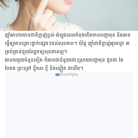
ញ៉ាំ​អាហារ​មាន​ជាតិ​ខ្លាញ់​ខ្ពស់ អំឡុង​ពេល​កំពុង​កើត​មាន​បញ្ហា​មុន និង​អាច​
ធ្វើ​ឲ្យ​មាន​គ្រោះថ្នាក់​ផ្សេងៗ​ដល់​សុខភាព។ ប៉ុន្តែ ញ៉ាំ​ជាតិ​ខ្លាញ់​អូមេហ្គា ៣
គ្រប់គ្រាន់​ជួយ​ស្បែក​ឲ្យ​សុខភាព​ល្អ។
អាហារ​មួយ​ចំនួន​ទៀត ក៏​អាច​ជា​ជំនួយ​ដោះស្រាយ​បញ្ហា​មុន ដូចជា តែ
បៃតង ម្រះព្រៅ ខ្ទឹមស ខ្ញី និងល្មៀត ជាដើម។
ផ្សព្វផ្សាយពាណិជ្ជកម្ម