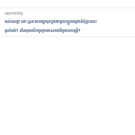
https://www.webmd.com/skin-problems-and-
អត្ថបទពាក់ព័ន្ធ
treatments/acne/ss/slideshow-acne-best-worst-
អស់បារម្ភ! ដោះស្រាយបញ្ហាមុនខ្នងជាមួយក្បួនធម្មជាតិប៉ុន្មាននេះ
foods
ឆ្ងល់​អត់​? កើត​មុន​លើ​បបូរ​ទ្វារ​មាស​​មក​ពី​​មូលហេតុ​អ្វី​?​​​​​​​​​​​​​​​​​​​​​​​​​​​​​​​​​​​​​​​​​​​​​​​​​​​​​​​​​​​​​​​​​
Does diet really matter when it comes to adult 
acne?
កំពុងដំណើរការ...
https://www.health.harvard.edu/blog/does-diet-
really-matter-when-it-comes-to-adult-acne-
2020081920726
8 Diet Dos and Don’ts for Preventing Acne
https://www.everydayhealth.com/acne-
pictures/acne-diet-dos-and-donts.aspx