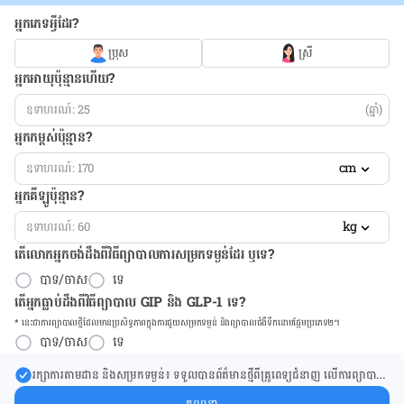
អ្នកភេទអ្វីដែរ?
ប្រុស
ស្រី
អ្នកអាយុប៉ុន្មានហើយ?
(ឆ្នាំ)
អ្នកកម្ពស់ប៉ុន្មាន?
cm
អ្នកគីឡូប៉ុន្មាន?
kg
តើលោកអ្នកចង់ដឹង​ពីវិធីព្យាបាលការសម្រកទម្ងន់ដែរ ឬទេ?
បាទ/ចាស
ទេ
តើអ្នកធ្លាប់ដឹងពីវិធីព្យាបាល GIP និង GLP-1 ទេ?
* នេះ​ជា​ការ​ព្យា​បាល​ថ្មីដែល​​មាន​ប្រសិទ្ធ​ភាព​ក្នុង​ការ​ជួយ​សម្រក​ទម្ងន់ និង​ព្យា​បាល​ជំ​ងឺ​ទឹក​នោម​ផ្អែម​ប្រភេទ២។
បាទ/ចាស
ទេ
រក្សា​ការ​តាមដាន និងសម្រក​ទម្ងន់៖ ទទួលបាន​ព័ត៌​មាន​ថ្មី​ពី​គ្រូពេទ្យ​ជំនាញ លើ​ការ​ព្យា​បាល​
ការសម្រក​ទម្ងន់ និងការផ្តល់ជំនួយដោយផ្ទាល់​ក្នុង​ប្រអប់​សារ​របស់​អ្នក។