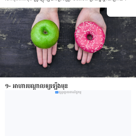
១- អាហារបណ្ដាលឲ្យឡើងមុន
ផ្សព្វផ្សាយពាណិជ្ជកម្ម