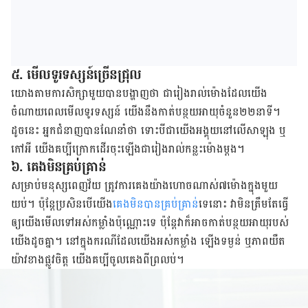
៥. មើល​ទូរទស្សន៍​ច្រើន​ជ្រុល​
យោង​តាម​ការ​សិក្សា​មួយ​បាន​​បង្ហាញ​ថា​ ជា​រៀង​រាល់​ម៉ោង​ដែល​យើង​
ចំណាយ​ពេល​មើល​ទូរទស្សន៍​ ​យើង​នឹង​កាត់បន្ថយ​អាយុ​ចំនួន​២២​នាទី​។​
ដូច​នេះ​ អ្នក​ជំនាញ​បាន​ណែនាំ​ថា​ ​ទោះ​បី​ជា​យើង​អង្គុយ​នៅ​លើ​សាឡុង​ ឬ​​​
កៅអី​ យើង​គប្បី​ក្រោក​ដើរ​ចុះ​ឡើង​ជា​រៀង​រាល់​កន្លះ​ម៉ោង​​ម្តង​។
៦. គេង​មិន​គ្រប់គ្រាន់​
សម្រាប់​មនុស្ស​ពេញ​វ័យ​​ ត្រូវការ​គេង​យ៉ាង​ហោច​ណាស់​៧​ម៉ោង​ក្នុង​មួយ​
យប់។​ ប៉ុន្តែ​ប្រសិនបើ​យើង
​គេង​មិន​បាន​គ្រប់គ្រាន់
​ទេ​នោះ​ វា​មិន​ត្រឹម​តែ​ធ្វើ​
ឲ្យ​យើង​មើល​ទៅ​អស់​កម្លាំង​ប៉ុណ្ណោះ​ទេ​ ប៉ុន្តែ​វា​ក៏​អាច​កាត់​បន្ថយ​អាយុ​របស់​
យើង​ដូច​គ្នា។​ នៅ​ក្នុង​ករណី​ដែល​យើង​អស់​កម្លាំង ឡើង​ទម្ងន់​ ឬ​​ភាព​យឺត
យ៉ាវ​ខាង​ផ្លូវ​ចិត្ត​ យើង​គប្បី​ចូល​គេង​ពី​ព្រលប់​​។