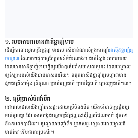
១. ​របប​អាហារ​​មាន​ជាតិ​ខ្លាញ់​ទាប​
ដើម្បី​ការពារ​ស្នាម​ជ្រីវជ្រួញ​ មាន​សារសំខាន់​​ណាស់​ក្នុង​ការ​ញ៉ាំ​
អាស៊ីដ​ខ្លាញ់​អូ
មេហ្គា​៣​
ដែល​អាច​ជួយ​ឲ្យ​ស្បែក​​ទន់​​ម៉ត់​រលោង​។​ ជាក់​ស្ដែង របប​អាហារ​
ដែល​មាន​ជាតិ​ខ្លាញ់​ទាប​ធ្វើ​ឲ្យ​យើង​បាត់បង់​សមាសធាតុ​នេះ​ ដែល​បណ្ដាល​
ឲ្យ​ស្បែក​របស់​យើង​ឆាប់​ចាស់​មុន​វ័យ​។​ ​ពពួក​អាស៊ីដ​ខ្លាញ់​អូមេហ្គា​៣​មាន​
ដូចជា​ត្រី​សាម៉ុន​ ត្រី​ធូណា​ គ្រាប់​ធញ្ញជាតិ​ គ្រាប់​ផ្លែឈើ​ ប្រេង​រុក្ខជាតិ​។ល។​
២. ​ប្រើប្រាស់​បំពង់​បឺត​
នៅ​ពេល​ដែល​យើង​​ញ៉ាំ​ភេសជ្ជៈ​ដោយ​ប្រើ​បំពង់​បឺត​ ​យើង​ចាំបាច់​ត្រូវ​ផ្គុំ​បបូរ​
មាត់​ចូល​គ្នា​ ដែល​អាច​បង្ក​ជា​ស្នាម​ជ្រីវជ្រួញ​នៅ​ជុំវិញ​បរិវេណ​មាត់​ ដូច​ទៅ​
នឹង​ការ​ជក់​បារី​ដែរ​។​ ចូរ​ព្យាយាម​​ញ៉ាំ​ទឹក​ ឬ​ភេសជ្ជៈ​ផ្សេង​ៗ​ដោយ​ផ្ទាល់​ពី​
មាត់​កែវ​ ទើប​ជា​ការ​ប្រសើរ​។