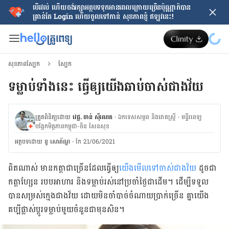
បើរវល់ ហើយចង់​រក្សាអត្ថបទទុកអានពេលក្រោយ​ច្រើនប៉ុណ្ណាក៏បាន
គ្រាន់តែ​ Login ហើយចូលទៅកាន់ សុខភាពខ្ញុំ ឥឡូវនេះ!
សុខភាពស្បែក
ស្បែក
ទម្លាប់​ទាំង​នេះ ធ្វើ​ឲ្យ​យើង​ឆាប់​ចាស់​ជាង​វ័យ​​​​​​​​​​​​​​​​​​​​​​​​​​​​​​​​​​​​​​​​​​​​​​​​​​​​​​​​​​​​​​​​​​​​​​​​​​​​​​​​​​​​​
ត្រួតពិនិត្យដោយ
វេជ្ជ. ចាន់ ស៊ីណេត
·
ឯកទេសសម្ភព និងរោគស្ត្រី
·
ម​ន្ទីរពេទ្យ
បង្អែកមិត្តភាពកម្ពុជា-ចិន សែនសុខ
អត្ថបទ​ដោយ
នូ សោភ័ណ្ឌ
·
កែ 21/06/2021
​ពិត​ណាស់​ មាន​កត្តា​ជា​ច្រើន​ដែល​ធ្វើ​ឲ្យ​
យើង​មើល​ទៅ​ចាស់​ជាង​វ័យ
​ ដូចជា​
កត្តា​ហ្សែន របប​អាហារ​ និង​ទម្លាប់​រស់​នៅ​ប្រចាំ​ថ្ងៃ​ជា​ដើម​។​ ​ដើម្បី​ទទួល​
បាន​សម្រស់​ក្មេង​ជាង​វ័យ​ ដោយ​មិន​ចាំបាច់​ចំណាយ​ប្រាក់​ច្រើន​ គ្នា​យើង​
គប្បី​ផ្លាស់ប្ដូរ​ទម្លាប់​មួយ​ចំនួន​ជា​មុន​សិន។​