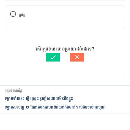
https://brightside.me/inspiration-health/10-
everyday-habits-that-make-you-age-faster-
ប្រវត្តិ
239010/
កំណែ​ប្រែបច្ចុប្បន្ន
https://www.eatthis.com/everyday-habits-age-
faster-science/
21/06/2021
អត្ថបទ​ដោយ 
នូ សោភ័ណ្ឌ
តើអត្ថបទនេះមានប្រយោជន៍ដែរទេ?
https://www.everydayhealth.com/senior-health-
ត្រួតពិនិត្យដោយ 
វេជ្ជ. ចាន់ ស៊ីណេត
pictures/bad-habits-that-make-you-age-
បច្ចុប្បន្នភាពដោយ៖ 
ទូច សុខា
faster.aspx
អត្ថបទពាក់ព័ន្ធ
​ទម្លាប់​ទាំង​នេះ​ ធ្វើ​ឲ្យ​ស្ទះ​រន្ធ​ញើស​​ដោយ​មិន​ដឹង​ខ្លួន​​​​​​​​​​​​​​​​​​​​​​​​​​​​​​​​​​​​​​​​​​​​​​​​​​​​​​​​​​​​​​​​​​​​
ទម្លាប់សាមញ្ញ ២ តែអាចបង្កជាហានិភ័យជំងឺមហារីក បើមិនចាប់អារម្មណ៍