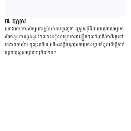
៧. ស្ត្រេស​
យោង​តាម​ការ​សិក្សា​ជា​ច្រើន​បាន​បង្ហាញ​ថា​ ​ស្រ្តេស​​រ៉ាំរ៉ៃ​អាច​បណ្ដាល​ឲ្យ​កោ
សិកា​ខូចខាត​ធ្ងន់ធ្ងរ​ ដែល​ជះឥទ្ធិពល​ក្នុង​ការ​​ពន្លឿន​ដល់​ដំណើរការ​វិវត្ត​ទៅ​
រក​ភាព​ចាស់​។​ ដូច្នេះ​ហើយ​ យើង​គប្បី​អនុវត្ត​សកម្មភាព​មួយ​ចំនួន​ដើម្បី​កាត់​
បន្ថយ​ស្រ្តេស​ឲ្យ​នៅ​កម្រិត​ទាប​។