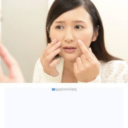
ផ្សព្វផ្សាយពាណិជ្ជកម្ម