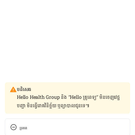
បដិសេធ
Hello Health Group និង “Hello គ្រូពេទ្យ” មិន​ចេញ​វេជ្ជ
បញ្ជា មិន​ធ្វើ​រោគវិនិច្ឆ័យ ឬ​ព្យាបាល​ជូន​ទេ៕
ប្រភព