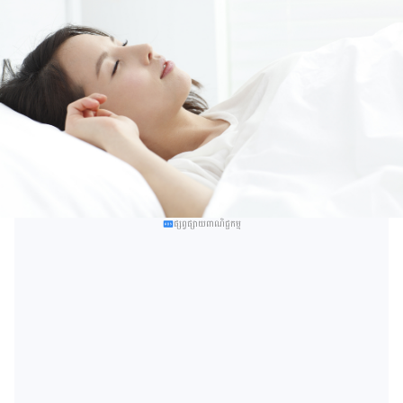
ផ្សព្វផ្សាយពាណិជ្ជកម្ម