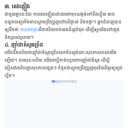
៣. គេង​ផ្អៀង​
​ជាមួយ​គ្នា​នេះ​ដែរ​ ការ​គេង​ផ្អៀង​​ដោយ​យក​មុខ​សង្កត់​ទៅ​នឹង​ខ្នើយ​ អាច​
បណ្ដាល​ឲ្យ​កើត​មាន​ស្នាម​ជ្រីវជ្រួញ​នៅ​លើ​ថ្ពាល់​ និង​ចង្កា​។​ អ្នក​ជំនាញ​បាន​​
ឲ្យ​ដឹង​ថា​
ការ​គេង​ផ្ងារ
​គឺ​ជា​ឥរិយាបថ​គេង​ដ៏​ល្អ​បំផុត​ ដើម្បី​ឲ្យ​យើង​​នៅ​ក្មេង​
និង​ស្រស់ស្រាយ​។
៤. ​ញ៉ាំ​ជាតិ​ស្ករ​ច្រើន​
យើង​ដឹង​ហើយ​ថា​ញ៉ាំជាតិ​ស្ករ​ច្រើន​ពេក​មិន​​ល្អ​ចំពោះ​សុខភាព​របស់​យើង​
ឡើយ​។​ ហេតុ​នេះ​ហើយ​ យើង​គប្បី​កាត់​បន្ថយ​ការ​ញ៉ាំ​ជាតិ​ស្ករ​ ដើម្បី​
ជៀសវាង​ពី​បញ្ហា​សុខភាព​ផ្សេង​ៗ​ ក៏​ដូចជា​​ស្នាម​ជ្រីវជ្រួញ​​​មុន​វ័យ​ដ៏​គួរ​ឲ្យ​ស្អប់​
ខ្ពើម​។
ផ្សព្វផ្សាយពាណិជ្ជកម្ម