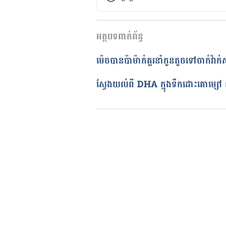
កំណែ​ប្រែបច្ចុប្បន្ន
អត្ថបទពាក់ព័ន្ធ
18/02/2020
អត្ថបទ​ដោយ 
ដេត ធន្នី
ម៉េចបានប៉ាម៉ាក់គួរនាំកូនតូចទៅចាក់វ៉ាក់
ត្រួតពិនិត្យដោយ 
វេជ្ជ. ចាន់ ស៊ីណេ
បច្ចុប្បន្នភាពដោយ៖ 
ដេត ធន្នី
ស្វែងយល់ពី DHA ក្នុងទឹកដោះគោម្សៅ