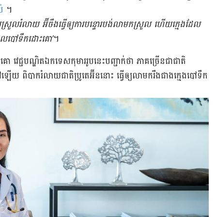
ប់
។
ស្រួល​រំលាយ អ៊ីចឹង​ធ្វើ​ឲ្យ​ការ​បន្ទោរ​បង់​លាមក​ស្រួល ហើយ​ក្មេង​ដែល​
ដែល​បៅ​ទឹក​ដោះ​គោ’
។
គោ វេជ្ជបណ្ឌិត​ឯកទេស​កុមារ​រូប​នេះ​បញ្ជាក់​ថា ភាគ​ច្រើន​ជា​ជាតិ​
ៅ​ឡើយ ពិបាក​រំលាយ​ជាតិ​ប្រូតេអ៊ីន​នោះ ធ្វើ​ឲ្យ​លាមក​រឹង​ជាង​ក្មេង​បៅ​ទឹក​