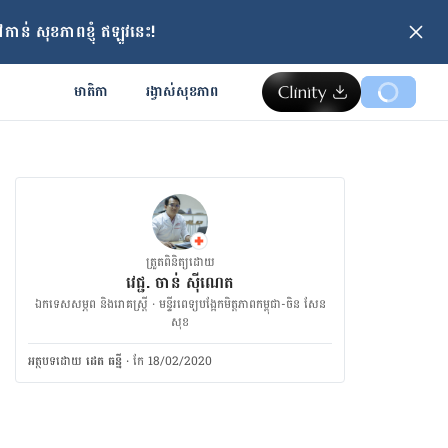
ាន់ សុខភាពខ្ញុំ ឥឡូវនេះ!
មាតិកា
រង្វាស់​សុខភាព
ត្រួតពិនិត្យដោយ
វេជ្ជ. ចាន់ ស៊ីណេត
ឯកទេសសម្ភព និងរោគស្ត្រី · ម​ន្ទីរពេទ្យបង្អែកមិត្តភាពកម្ពុជា-ចិន សែន
សុខ
អត្ថបទ​ដោយ
ដេត ធន្នី
·
កែ 18/02/2020