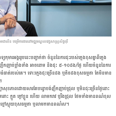
ោមដាលីន បម្រើការងារនៅមជ្ឈមណ្ឌលវេជ្ជសាស្ត្រសិង្ហបុរី
យ​កុមារ​អង្គរ​រូប​នេះ​បញ្ជាក់​ថា ចំនួន​នៃ​ការ​ជុះ​របស់​ក្មេង​ខុស​គ្នា​ពី​ក្មេង​
ោបង់​ញឹក​ញាប់​ខ្លាំងទាំង ​អាច​នោម និងជុះ ៥-១០ដង/ថ្ងៃ ហើយ​ចំនួន​នៃ​ការ​
័យ​ធំធាត់​របស់​គេ។ ទោះ​ក្មេង​ជុះ​ច្រើន​ដង ឬ​តិច​ដង​ខុស​ធម្មតា តែ​មិន​មាន​
យ។
ាន​បញ្ហា​សុខភាព​ដោយសារ​តែ​បន្ទោ​បង់​ញឹកញាប់ជ្រុល ឬ​មិន​ជុះ​ច្រើន​ថ្ងៃ​នោះ
ើមពោះ ក្អួត ក្តៅខ្លួន ហើយ លាមក​រាវ ឬ​រឹង​ជ្រុល ថែម​ទាំង​មាន​ពណ៌​ខុស​
ខ្មៅ​ស្អុយ​ខុស​ធម្មតា ឬ​លាមក​មាន​ពណ៌ស។