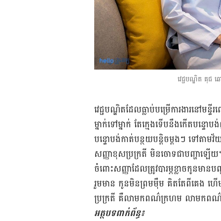
វេជ្ជបណ្ឌិត គុជ ឆ
វេជ្ជបណ្ឌិត​ដែល​ធ្លាប់​បម្រើ​ការងារ​នៅ​មន្ទីរពេទ្
ម្នាក់​ទៅ​ម្នាក់ តែ​ក្មេង​ទើប​នឹង​កើត​បន្ទ
បន្ទោ​បង់​កាត់​បន្ថយ​បន្តិច​ម្តងៗ ទៅ​តាម​វ
សញ្ញា​ខុស​ប្រក្រតី មិន​ចោទ​ជា​បញ្ហា​ឡើ
ចំពោះ​​សញ្ញា​​ដែល​​ត្រូវ​បារម្ភ​ខ្លាច​​កូន​ម
រួមមាន កូន​មិន​ព្រម​ម៉ឹម គិត​តែ​ពី​គេង ហ
ប្រក្រតី គឺ​លាមក​ពណ៌​ក្រហម លាមក​ពណ៌​
អត្ថបទពាក់ព័ន្ធ៖