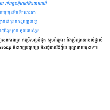
ើយ ទើបកូនម៉ឹមទៅមិនងាយឈឺ
េលឲ្យកូនម៉ឹមទឹកដោះគោ
ាប់នាំកូនមកជួបគ្រូពេទ្យ
ៅឆ្អែតភ្លាម ចូលគេងភ្លែត
ញ​សុខភាព​អ្នក ជម្រើស​ល្អ​បំផុត សូម​ពិគ្រោះ និង​ប្រឹក្សា​យោបល់​ផ្ទាល់​
 មិន​ចេញ​វេជ្ជបញ្ជា មិន​ធ្វើ​រោគវិនិច្ឆ័យ ឬ​ព្យាបាល​ជូន​ទេ៕