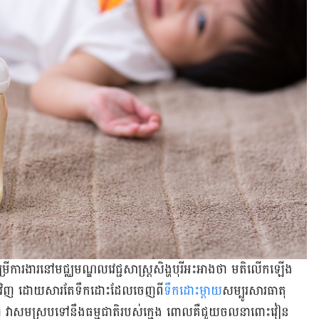
រើ​ការងារ​នៅ​មជ្ឈមណ្ឌល​វេជ្ជសាស្ត្រ​សិង្ហបុរី​អះអាង​ថា មតិ​លើក​ឡើង​
ុ​វិញ ដោយសារ​តែ​ទឹក​ដោះ​​ដែល​ចេញ​ពី​
ទឹក​ដោះ​ម្តាយ​
សម្បូរ​សារធាតុ​
លាញ់ វា​សមស្រប​ទៅ​នឹង​ធម្មជាតិ​របស់​ក្មេង ពោល​គឺ​ជួយ​ចលនា​ពោះ​វៀន​