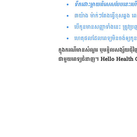
ទឹកដោះម្តាយពិសេសបែបនេះហ
៣យ៉ាង ម៉ាក់ៗតែងធ្វើខុសឆ្គង ព
បើកូនមានសញ្ញាទាំងនេះ ត្រូវប្រញ
ហេតុផលដែលពេទ្យមិនចង់ឲ្យកូនប
ក្នុង​ករណី​មាន​សំណួរ ឬ​មន្ទិលសង្ស័យ​ជុំវិ
ជាមួយ​ពេទ្យ​ជំនាញ។ Hello Health Group