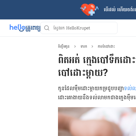
បើរវល់ ហើយចង់​រក
ចិញ្ចឹមកូន
ទារក
ការបំបៅដោះ
ពិតអត់ ក្មេងបៅទឹកដ
បៅដោះម្តាយ?
កូន​ដែល​ម៉ឹម​ដោះ​ម្តាយ​កម្រ​ជួប​បញ្ហា​
ទល់​
ដោះ​គោ​ងាយ​នឹង​ទល់​លាមក​ជាង​ក្មេង​ម៉ឹម​ដោ