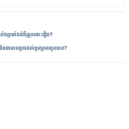
សាំងប្រឆាំងជំងឺគ្រុនពោះវៀន?
ត
 ពិតជាអាចជួយដល់ខួរក្បាលកូនបាន?
កំពុងដំណើរការ...