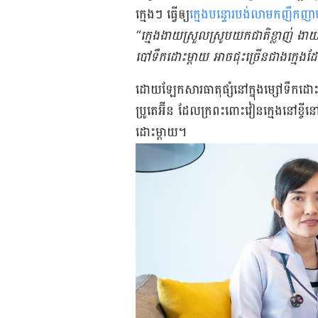
ក្មេងៗ ធ្វើ​ឲ្យ​
ក្មេង​បន្ទោរ​បង់​លាមក​ញឹក​ញា
“ក្មេង​ងាយ​ស្រួល​ស្រូប​យក​ជាតិ​ខ្លាញ់ ងាយ​
បៅទឹក​ដោះ​ម្តាយ អាច​ជុះ​ច្រើន​ជាង​ក្មេង​
ដោយ​ឡែក​សារធាតុ​ផ្សំ​នៅ​ក្នុង​ម្សៅ​ទឹកដោះ​
ប្រូតេអ៊ីន ដែល​ក្រពះ​ពោះវៀន​ក្មេង​នៅ​ខ្ចី​ន
ដោះ​ម្ដាយ។