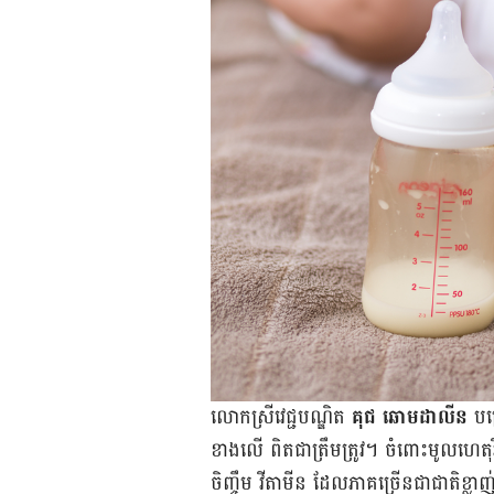
លោក​ស្រី​វេជ្ជបណ្ឌិត
គុជ ឆោមដាលីន
បម្
ខាង​លើ ពិត​ជា​ត្រឹម​ត្រូវ។ ចំពោះ​មូលហេត
ចិញ្ចឹម វីតាមីន ដែល​ភាគ​​ច្រើន​ជា​ជាតិ​ខ្