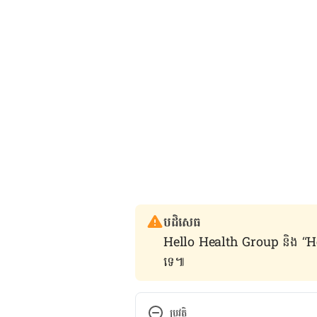
បដិសេធ
Hello Health Group និង “Hello គ្រ
ទេ៕
ប្រវត្តិ