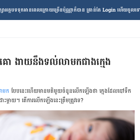
្សាអត្ថបទទុកអានពេលក្រោយ​ច្រើនប៉ុណ្ណាក៏បាន គ្រាន់តែ​ Login ហើយចូលទៅក
ោះគោ ងាយនឹងទល់លាមកជាងក្មេង
លាមក
បែប​នេះ​ហើយ​មាន​មតិ​មួយ​ចំនួន​លើក​ឡើង​ថា ក្មេង​ដែល​បៅ​ទឹក​
ះ​ម្តាយ។ តើ​ការ​លើក​ឡើង​នេះ​ត្រឹម​ត្រូវ​ទេ?