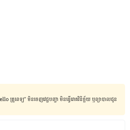
ូពេទ្យ” មិន​ចេញ​វេជ្ជបញ្ជា មិន​ធ្វើ​រោគវិនិច្ឆ័យ ឬ​ព្យាបាល​ជូន​