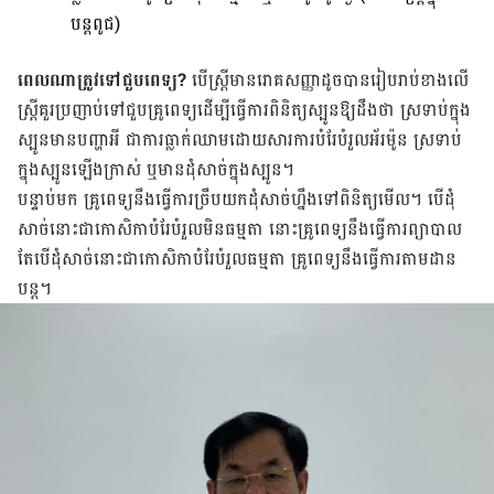
បន្តពូជ)
ពេលណាត្រូវទៅជួបពេទ្យ?
បើស្រ្តីមានរោគសញ្ញាដូចបានរៀបរាប់ខាង​លើ
ស្រ្តីគួរប្រញាប់ទៅជួប​គ្រូពេទ្យដើម្បីធ្វើការពិនិត្យស្បូនឱ្យដឹងថា ស្រទាប់​ក្នុង​
ស្បូន​មានបញ្ហាអី ជាការធ្លាក់ឈាមដោយសារ​ការ​បំរែបំរួល​អ័រម៉ូន ស្រទាប់
ក្នុងស្បូនឡើងក្រាស់ ឬមាន​ដុំសាច់ក្នុងស្បូន។
បន្ទាប់មក គ្រូពេទ្យនឹងធ្វើការច្រឹបយកដុំសាច់ហ្នឹងទៅពិនិត្យមើល។ បើ​ដុំ​
សាច់នោះ​ជា​កោសិកា​បំរែបំរួល​មិនធម្មតា នោះគ្រូពេទ្យនឹងធ្វើការព្យាបាល
តែបើដុំសាច់នោះជាកោសិកាបំរែបំរួលធម្មតា គ្រូពេទ្យនឹងធ្វើការតាមដាន
បន្ត។