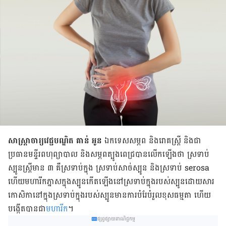
សាស្ត្រាចារ្យវេជ្ជបណ្ឌិត គាន់ អូន
ឯកទេសសម្ភព និងរោគស្ត្រី និង​ជា
ប្រធានមន្ទីរពហុព្យាបាល និង​សម្ភព​ត្បូងពេជ្របានលើកឡើងថា ស្រទាប់
ស្បូន​ស្រ្តីមាន ៣ គឺស្រទាប់ក្នុង ស្រទាប់សាច់ស្បូន និង​ស្រទាប់ serosa
ហើយមហារីកភ្នាសក្នុងស្បូនកើតឡើង​នៅស្រទាប់ក្នុងរបស់ស្បូន​ដោយសារ​
កោសិកា​នៅក្នុងស្រទាប់ក្នុងរបស់ស្បូនមានការបំរែបំរួលខុសធម្មតា ហើយ
បង្កើតបានជា
មហារីក
។
ផ្សព្វផ្សាយពាណិជ្ជកម្ម