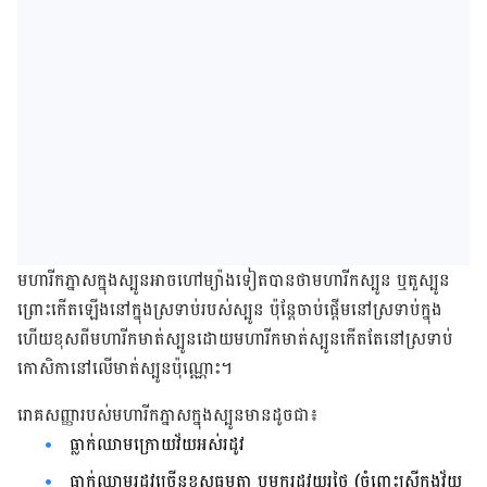
មហារីកភ្នាសក្នុងស្បូនអាចហៅម្យ៉ាងទៀតបានថាមហារីកស្បូន ឬតួស្បូន​
ព្រោះកើត​ឡើងនៅក្នុង​ស្រទាប់​របស់ស្បូន ប៉ុន្តែចាប់ផ្តើមនៅស្រទាប់​ក្នុង
ហើយខុសពីមហារីកមាត់ស្បូន​ដោយ​មហារីក​មាត់​ស្បូនកើត​តែនៅស្រទាប់
កោសិកានៅលើមាត់ស្បូនប៉ុណ្ណោះ។
រោគសញ្ញារបស់មហារីកភ្នាសក្នុងស្បូនមានដូចជា៖
ធ្លាក់ឈាមក្រោយវ័យអស់រដូវ
ធ្លាក់ឈាមរដូវច្រើនខុសធម្មតា ឬមករដូវយូរថ្ងៃ (ចំពោះស្រ្តីក្នុងវ័យ