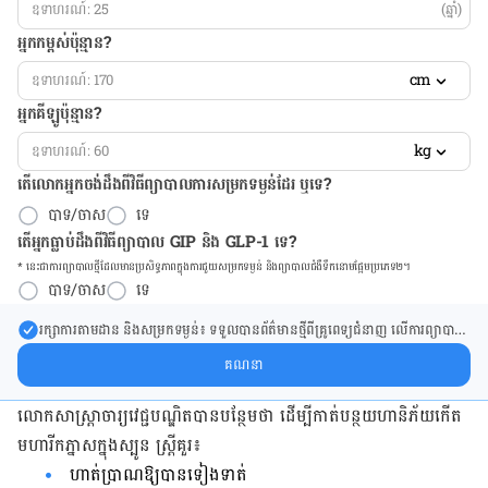
(ឆ្នាំ)
អ្នកកម្ពស់ប៉ុន្មាន?
cm
អ្នកគីឡូប៉ុន្មាន?
kg
តើលោកអ្នកចង់ដឹង​ពីវិធីព្យាបាលការសម្រកទម្ងន់ដែរ ឬទេ?
បាទ/ចាស
ទេ
តើអ្នកធ្លាប់ដឹងពីវិធីព្យាបាល GIP និង GLP-1 ទេ?
* នេះ​ជា​ការ​ព្យា​បាល​ថ្មីដែល​​មាន​ប្រសិទ្ធ​ភាព​ក្នុង​ការ​ជួយ​សម្រក​ទម្ងន់ និង​ព្យា​បាល​ជំ​ងឺ​ទឹក​នោម​ផ្អែម​ប្រភេទ២។
បាទ/ចាស
ទេ
រក្សា​ការ​តាមដាន និងសម្រក​ទម្ងន់៖ ទទួលបាន​ព័ត៌​មាន​ថ្មី​ពី​គ្រូពេទ្យ​ជំនាញ លើ​ការ​ព្យា​បាល​
ការសម្រក​ទម្ងន់ និងការផ្តល់ជំនួយដោយផ្ទាល់​ក្នុង​ប្រអប់​សារ​របស់​អ្នក។
គណនា
លោកសាស្ត្រាចារ្យវេជ្ជបណ្ឌិតបានបន្ថែមថា ដើម្បីកាត់បន្ថយ​ហានិភ័យ​កើត​
មហារីក​ភ្នាស​ក្នុងស្បូន ស្រ្តីគួរ៖
ហាត់ប្រាណឱ្យបានទៀងទាត់