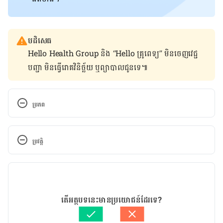
បដិសេធ
Hello Health Group និង “Hello គ្រូពេទ្យ” មិន​ចេញ​វេជ្ជ
បញ្ជា មិន​ធ្វើ​រោគវិនិច្ឆ័យ ឬ​ព្យាបាល​ជូន​ទេ៕
ប្រភព
Endometrial Cancer
ប្រវត្តិ
https://www.acog.org/womens-
health/faqs/endometrial-cancer
កំណែ​ប្រែបច្ចុប្បន្ន
Endometrial Cancer
29/04/2022
អត្ថបទ​ដោយ 
សុខ វណ្ណ
តើអត្ថបទនេះមានប្រយោជន៍ដែរទេ?
https://www.hopkinsmedicine.org/health/conditi
ត្រួតពិនិត្យដោយ គ្រូពេទ្យឯកទេស.
សាស្ត្រាចារ្យវេជ្ជបណ្ឌិត គាន់ អូន
ons-and-diseases/endometrial-cancer
បច្ចុប្បន្នភាពដោយ៖ 
សុខ វណ្ណ