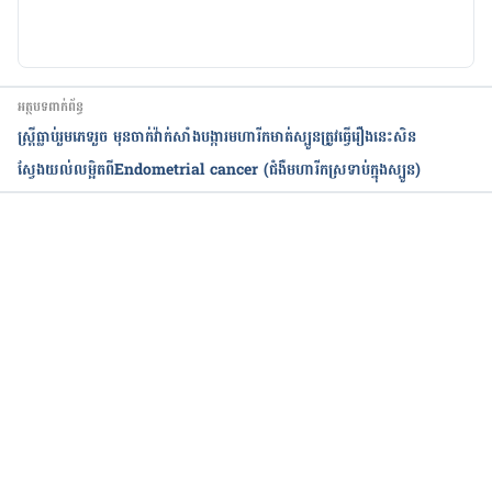
Endometrial cancer
https://www.mayoclinic.org/diseases-
អត្ថបទពាក់ព័ន្ធ
conditions/endometrial-cancer/symptoms-
ស្រ្តីធ្លាប់រួមភេទរួច មុនចាក់វ៉ាក់សាំងបង្ការមហារីកមាត់ស្បូនត្រូវធ្វើរឿងនេះសិន
causes/syc-20352461
ស្វែងយល់លម្អិតពីEndometrial cancer​ (ជំងឺមហារីកស្រទាប់ក្នុងស្បូន)
Can Endometrial Cancer Be Prevented?
https://www.cancer.org/cancer/endometrial-cancer/causes-
កំពុងដំណើរការ...
risks-prevention/prevention.html
Endometrial cancer
https://www.healthdirect.gov.au/endometrial-
cancer#prevention
Preventing Endometrial Cancer: Weighing the 
Evidence