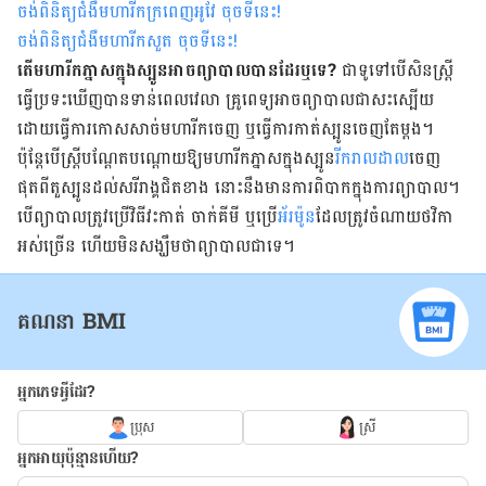
ចង់ពិនិត្យជំងឺមហារីកក្រពេញអូវែ ចុចទីនេះ!
ចង់ពិនិត្យជំងឺមហារីកសួត ចុចទីនេះ!
តើមហារីកភ្នាសក្នុងស្បូនអាចព្យាបាលបានដែរឬទេ?
ជាទូទៅបើសិន​ស្រ្តី
ធ្វើប្រទះ​ឃើញបានទាន់​ពេលវេលា គ្រូពេទ្យអាចព្យាបាលជាសះស្បើយ
ដោយធ្វើការកោសសាច់មហារីកចេញ ឬធ្វើការកាត់​ស្បូនចេញតែម្តង។
ប៉ុន្តែបើស្រ្តីបណ្តែតបណ្តោយឱ្យមហារីកភ្នាសក្នុងស្បូន
រីករាលដាល
ចេញ
ផុតពីតួស្បូនដល់សរីរាង្គ​ជិតខាង នោះនឹងមានការពិបាកក្នុងការព្យាបាល។
បើព្យាបាលត្រូវប្រើវិធីវះកាត់ ចាក់គីមី ឬ​ប្រើ
​អ័រម៉ូន
​ដែលត្រូវចំណាយថវិកា
អស់ច្រើន ហើយមិនសង្ឃឹមថាព្យាបាលជាទេ។
គណនា BMI
អ្នកភេទអ្វីដែរ?
ប្រុស
ស្រី
អ្នកអាយុប៉ុន្មានហើយ?