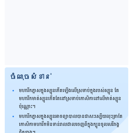
ចំណុចសំខាន់
មហារីកភ្នាសក្នុងស្បូនកើតឡើងលើស្រទាប់ក្នុងរបស់ស្បូន តែ
មហារីកមាត់ស្បូនកើតតែនៅស្រទាប់​កោសិកានៅលើមាត់ស្បូន
ប៉ុណ្ណោះ។
មហារីកភ្នាសក្នុងស្បូនអាចព្យាបាលបានជាសះស្បើយ​លុះត្រាតែ
កោសិកាមហារីកមិនទាន់រាលដាលចេញពីក្នុងក្បូនចូលសរីរាង្គ
ជិតខាង។