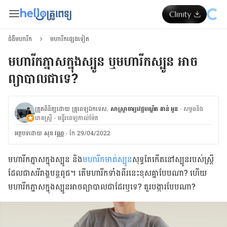
ជំងឺមហារីក
មហារីកផ្សេងទៀត
មហារីកភ្នាសក្នុងស្បូន ឬមហារីកស្បូន អាច
ព្យាបាលជាទេ?
ត្រួតពិនិត្យដោយ គ្រូពេទ្យឯកទេស.
សាស្ត្រាចារ្យវេជ្ជបណ្ឌិត គាន់ អូន
·
សម្ភពនិង
រោគស្រ្តី
·
មន្ទីរពេទ្យកាល់ម៉ែត
អត្ថបទ​ដោយ
សុខ វណ្ណ
·
កែ 29/04/2022
មហារីកភ្នាសក្នុងស្បូន និង
មហារីកមាត់ស្បូន
សុទ្ធតែ​កើតនៅ​ស្បូនរបស់​ស្រ្តី
ដែលជាសរីរាង្គបន្តពូជ​។ តើ​មហារីកទាំងពីរនេះខុសគ្នាបែបណា? ហើយ​
មហារីកភ្នាសក្នុងស្បូនអាចព្យាបាលជាដែរឬទេ? គួរបង្ការបែប​ណា?