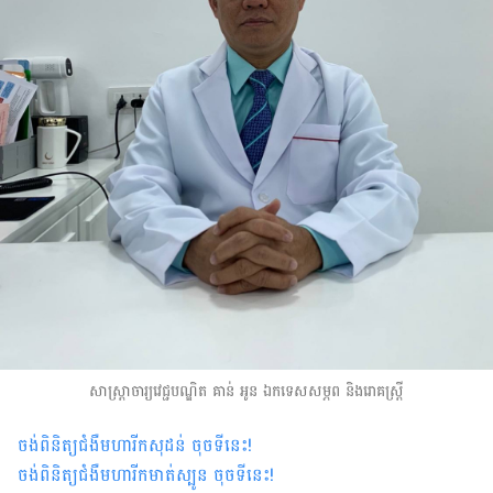
សាស្ត្រាចារ្យវេជ្ជបណ្ឌិត គាន់ អូន ឯកទេសសម្ភព និងរោគស្ត្រី
ចង់ពិនិត្យជំងឺមហារីកសុដន់ ចុចទីនេះ
!
ចង់ពិនិត្យជំងឺមហារីកមាត់ស្បូន ចុចទីនេះ
!