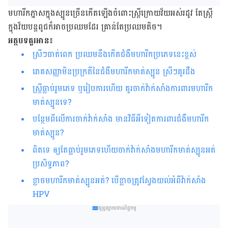
មហារីកភ្នាសក្នុងស្បូនច្រើនកើតឡើងចំពោះស្រ្តីក្រោយវ័យអស់រដូវ តែ​ស្រ្តី​
ក្នុងវ័យបន្តពូជ​ក៏អាច​ប្រឈម​ដែរ គ្រាន់តែប្រឈមតិច។
អត្ថបទគួរអាន៖
ស្រីៗធាត់ពេក ប្រឈមនឹងកើតជំងឺមហារីកប្រភេទនេះខ្ពស់
រោគសញ្ញា​មិន​ប្រក្រតី​នៃជំងឺ​មហារីក​មាត់​ស្បូន​ ស្រី​ៗ​គួរ​ដឹង​​​​​​​​​​​​​​​​​​​​​​​​​​​​​​​​​​​​​​​​​​​​​​​​​​​​​​​​​​​​​​​​​​​​
ស្ត្រីធ្លាប់រួមភេទ ឬរៀបការហើយ គួរចាក់វ៉ាក់សាំងការពារមហារីក
មាត់ស្បូនទេ
?
បន្ថែមពីលើការចាក់វ៉ាក់សាំង មានវិធីអីទៀតការពារជំងឺមហារីក
មាត់ស្បូន
?
ពិតទេ ឲ្យតែធ្លាប់​រួមភេទ​ហើយ​​ចាក់​វ៉ាក់សាំង​មហារីកមាត់​ស្បូន​អត់​
ប្រសិទ្ធភាព
?
ខ្លាច​មហារីក​មាត់​ស្បូន​អត់
?
បើខ្លាច​ត្រូវ​ស្វែងយល់អំពីវ៉ាក់សាំង
HPV
ផ្សព្វផ្សាយពាណិជ្ជកម្ម