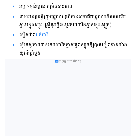
រក្សាទម្ងន់ឲ្យ​នៅ​កម្រិត​សុខភាព
តាមដានប្រវត្តិក្រុមគ្រួសារ (បើមានសមាជិកគ្រួសារកើតមហារីក
ភ្នាសក្នុងស្បូន ស្រ្តីគួរធ្វើតេស្ត​រក​មហារីកភ្នាសក្នុងស្បូន)
ចៀសវាង
ជក់បារី
ធ្វើតេស្តតាមដានរកមហារីកភ្នាសក្នុងស្បូនឱ្យបានទៀងទាត់យ៉ាង​
យូរពីរឆ្នាំម្តង
ផ្សព្វផ្សាយពាណិជ្ជកម្ម