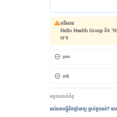
បដិសេធ
Hello Health Group និង “Hello គ្រ
ទេ៕
ប្រភព
What Are Allergies and Why D
ប្រវត្តិ
https://www.mayoclinic.org/di
កំណែ​ប្រែបច្ចុប្បន្ន
20373039
អត្ថបទពាក់ព័ន្ធ
26/05/2021
https://www.allinahealth.org/a
អត្ថបទ​ដោយ 
ទូច សុខា
អាលែកហ្ស៊ីនឹងថ្នាំពេទ្យ ធ្លាប់ជួបអត់? រោ
bad
ត្រួតពិនិត្យដោយ 
វេជ្ជ. ចាន់ ស៊ីណេ