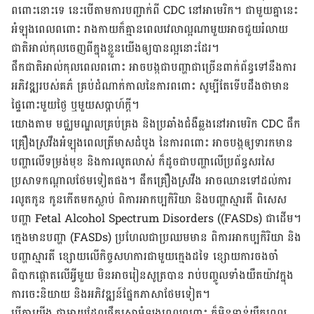
ពពោះនោះទេ នេះ​បើ​តាម​ការ​បញ្ជាក់ពី CDC នៅអាមេរិក។ ជាមួយគ្នានេះ
អំឡុងពេលពពោះ រាងកាយក៏គ្មានពេលវេលាល្អណា​មួយ​អាច​ជួយ​រំលាយ​
ជាតិអាល់កុល​ចេញពីក្នុង​ខ្លួនយើង​ឲ្យ​បាន​ល្អ​នោះ​ដែរ។
ផឹកជាតិអាល់កុលពេលពពោះ អាចបង្កជាបញ្ហាជាច្រើនពាក់ព័ន្ធទៅនឹងការ
អភិវឌ្ឍរបស់គភ៌ គ្រប់​ដំណាក់​កាល​នៃ​ការ​ពពោះ សូម្បី​តែ​ទើបដឹងថាមាន​
ផ្ទៃពោះ​មួយថ្ងៃ ឬមួយសប្តាហ៍ក្តី។
យោងតាម មជ្ឈមណ្ឌលគ្រប់គ្រង និងប្រឆាំងជំងឺឆ្លងនៅអាមេរិក CDC ផឹក
គ្រឿងស្រវឹង​អំឡុង​ពេល​ត្រីមាស​ដំបូង នៃការពពោះ អាច​បង្កឲ្យទារកមាន
បញ្ហាលើទម្រង់មុខ និងការលូតលាស់ ក៏ដូចជាបញ្ហាលើប្រព័ន្ធ​សរសៃ​
ប្រសាទ​កណ្តាល​ថែមទៀត​ផង​។ ផឹក​គ្រឿង​ស្រវឹង អាចឈាន​ទៅដល់ការ​
រលូតកូន កូនកើត​មកស្លាប់ ពិការអាកប្បកិរិយា និងបញ្ហាស្មារតី ពិសេស
បញ្ហា Fetal Alcohol Spectrum Disorders ((FASDs) ជាដើម។
ក្មេងមានបញ្ហា (FASDs) ប្រហែលជាប្រឈម​មាន ពិការអាកប្បកិរិយា និង
បញ្ហាស្មារតី ខ្សោយលើកិច្ចសហការ​ជាមួយ​ក្មេង​ដទៃ ខ្សោយ​ការចងចាំ
ពិបាកផ្តោតលើអ្វីមួយ មិនអាចរៀនសូត្របាន រាប់បញ្ចូលទាំង​យឺតយ៉ាវ​ក្នុង
ការ​ចេះនិយាយ និង​អភិវឌ្ឍន៍ផ្នែក​ភាសាថែម​ទៀត។
បើគ្នាយើង ជាម្តាយដែលផឹកស្រាអំឡុងពេលពពោះ ក៏មិនទាន់យឺតពេល