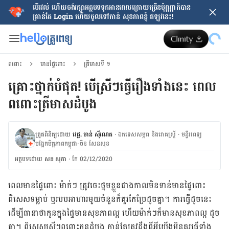
បើរវល់ ហើយចង់​រក្សាអត្ថបទទុកអានពេលក្រោយ​ច្រើនប៉ុណ្ណាក៏បាន
គ្រាន់តែ​ Login ហើយចូលទៅកាន់ សុខភាពខ្ញុំ ឥឡូវនេះ!
ពពោះ
មានផ្ទៃពោះ
ត្រីមាសទី ១
គ្រោះថ្នាក់បំផុត! បើស្រីៗធ្វើរឿងទាំងនេះ ពេល
ពពោះត្រីមាសដំបូង
ត្រួតពិនិត្យដោយ
វេជ្ជ. ចាន់ ស៊ីណេត
·
ឯកទេសសម្ភព និងរោគស្ត្រី
·
ម​ន្ទីរពេទ្យ
បង្អែកមិត្តភាពកម្ពុជា-ចិន សែនសុខ
អត្ថបទ​ដោយ
សន សុភា
·
កែ 02/12/2020
ពេល​មាន​ផ្ទៃ​ពោះ ម៉ាក់ៗ ត្រូវចេះ​ថ្នមខ្លួន​ជា​ង​កាល​មិន​ទាន់​មាន​ផ្ទៃពោះ
ពិសេស​ទម្លាប់​ ឬ​របប​អាហារ​មួយ​ចំនួន​ក៏​គួរ​កែ​ប្រែ​ដូច​គ្នា។ ការ​ធ្វើ​ដូច​នេះ
ដើម្បីធានា​ថាកូន​ក្នុង​ផ្ទៃ​មាន​សុខភាព​ល្អ ហើយ​ម៉ាក់ៗ​ក៏មាន​សុខភាព​ល្អ ដូច​
គ្នា។​ ពិសេស​​ស្រីៗពពោះកូនដំបូង​ កាន់តែ​ត្រូវ​ដឹង​ពីអ្វីយើងមិនគួរធ្វើទាំង