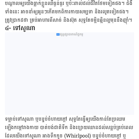
បណ្តាល​ឲ្យយើងធ្លាក់ខ្លួនឈឺធ្ងន់ធ្ងរ ឬប៉ះពាល់ដល់ជីវិតថែមទៀតផង។ ជំងឺ
ទាំង​នេះ អាច​នាំ​ឲ្យ​អូនៗកើត​មកពិការកាយសម្បទា និង​រលូតទៀតផង។
ត្រូវប្រាកដថា គ្រប់​អាហារពីសាច់​ និងស៊ុត សុទ្ធ​តែចម្អិន​ឆ្អិនល្អមុន​នឹង​ញ៉ាំ។
៤- ទៅសូណា
ផ្សព្វផ្សាយពាណិជ្ជកម្ម
ទម្លាប់ទៅសូណា ឬបន្ទប់ចំហាយក្តៅ សុទ្ធតែធ្វើឲ្យយើងកាន់តែប្រឈម
ឡើងកម្តៅ​រាងកាយ បាត់​បង់ជាតិ​ទឹក និង​ខ្សោយ​ឈានដល់​សន្លប់​គ្រប់ពេល​
ដែលយើង​ទៅ​សូណា អាងទឹកកួច (Whirlpool) បន្ទប់ចំហាយក្តៅ ឬ