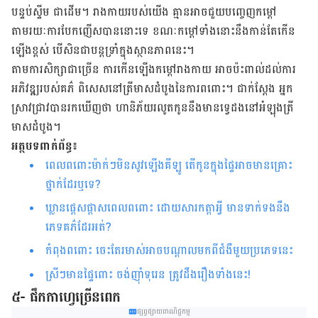
បន្ទប់ស្ទីម ជាដើម។ រាងកាយរបស់យើង គ្មាន​អាចជួយបញ្ចេញកម្តៅ
តាមរយៈការបែកញើសបាន​នោះទេ ខណៈកម្តៅទាំងនោះនឹងកាន់តែកើន
ឡើងខ្ពស់ បើសិនជាបន្តទ្រាំក្នុងស្ថានភាពនេះ។
តាមការសិក្សាជាច្រើន ការកើនឡើងកម្តៅរាងកាយ អាចប៉ះពាល់ដល់ការ
អភិវឌ្ឍរបស់គភ៌ ពិសេសនៅត្រីមាសដំបូងនៃការពពោះ​។ ជាក់​ស្តែង អ្នក
ស្រាវជ្រាវបានរកឃើញថា ហានិភ័យរលូតកូននឹងមាន​ទ្វេដងនៅអំឡុងត្រី
មាសដំបូង។
អត្ថបទពាក់ព័ន្ធ៖
ពេល​ពពោះម៉ាក់​ៗ​មិនសូវ​ឡើង​គីឡូ តើ​កូន​ក្នុង​ផ្ទៃ​អាច​មាន​គ្រោះ
ថ្នាក់​ដែរ​ឬ​ទេ?
ឃ្លាន​ផ្តេស​ផ្តាស​ពេល​ពពោះ ដោយ​សារ​កត្តា​អ្វី មាន​ទាក់​ទង​នឹង​
ភេទ​គភ៌​ដែរ​អត់?
កំពុងពពោះ ចេះតែរមាស់អាចបណ្ដាលមកពីជំងឺ​មួយ​ប្រភេទនេះ
ស្រីៗមានផ្ទៃពោះ ចង់ញ៉ាំទុរេន ត្រូវដឹងរឿងទាំងនេះ!
៥- ផឹកកាហ្វេច្រើនពេក
ផ្សព្វផ្សាយពាណិជ្ជកម្ម