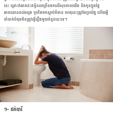
នេះ​ ព្រោះ​វា​អាច​ជះឥទ្ធិពលច្រើន​មក​លើ​សុខភាព​យើង​ និង​កូនក្នុងផ្ទៃ
អាចឈានដល់រលូត ឬកើតមកស្លាប់ក៏មាន ហេតុនេះត្រូវតែប្រយ័ត្ន ហើយ​អ្វី​
ចាំ​បាច់បំផុត​មិន​ត្រូវ​ធ្វើ​រឿង​មួយ​ចំនួន​នេះទេ​។
១- ជក់បារី