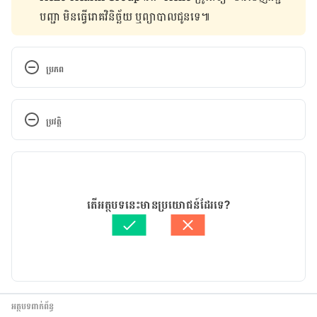
បញ្ជា មិន​ធ្វើ​រោគវិនិច្ឆ័យ ឬ​ព្យាបាល​ជូន​ទេ៕
ប្រភព
don’ts during the first trimester of pregnancy
ប្រវត្តិ
កំណែ​ប្រែបច្ចុប្បន្ន
02/12/2020
អត្ថបទ​ដោយ 
សន សុភា
តើអត្ថបទនេះមានប្រយោជន៍ដែរទេ?
ត្រួតពិនិត្យដោយ 
វេជ្ជ. ចាន់ ស៊ីណេត
បច្ចុប្បន្នភាពដោយ៖ 
ទូច សុខា
អត្ថបទពាក់ព័ន្ធ