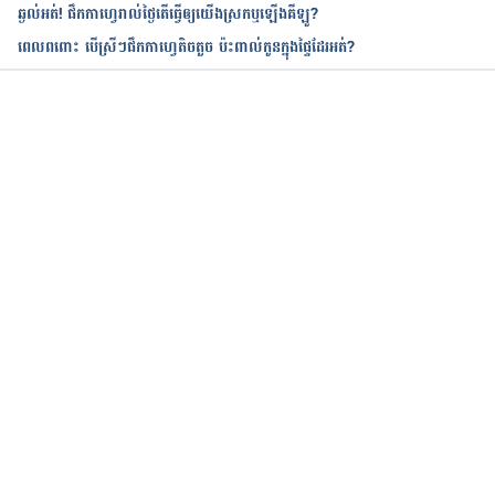
ឆ្ងល់អត់! ផឹកកាហ្វេរាល់ថ្ងៃតើធ្វើឲ្យយើងស្រកឬឡើងគីឡូ?
ពេលពពោះ បើស្រីៗផឹកកាហ្វេតិចតួច ប៉ះពាល់កូនក្នុងផ្ទៃដែរអត់?
កំពុងដំណើរការ...