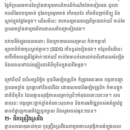
ផ្ទៃក៏ប្រឈមកាន់តែខ្លាំងជាមួយការពិការពីកំណើត​ថែម​ទៀតផង​ ដូចជា
ករណី​ឆែប​បបូរមាត់ ឬឆែបក្រអូមមាត់ កើតមុនខែ កើតមិនគ្រប់គីឡូ និង
ស្លាប់ក្នុងផ្ទៃតែម្តង។ លើសពីនេះ ទារកសម្រាលចេញ​ពីម្តាយ​ជក់បារី កាន់​តែ
ប្រឈម​ខ្លាំង​ជាមួយ​ពិការ​ភាពសតិបញ្ហា​ទៀត​ផង។
ជក់បារីអំឡុងពេលពពោះ និងក្រោយពេលសម្រាល ក៏ជាកត្តានាំ
ឲ្យហានិភ័យកូនស្លាប់ភ្លាមៗ (SIDS) កើនខ្ពស់​ទៀត​ផង។ បន្ថែម​ពី​លើ​នេះ ​
បេប៊ីកើត​ចេញ​ពីផ្ទៃម៉ាក់ៗ​ជក់បារី ​កាន់​តែមាន​ទំនោរ​ជក់បារីនៅ​ពេលធំឡើង
និង​ឈាន​ទៅ​ដល់​ញៀនជាតិ​នីកូទីន​ក្នុង​បារីតែម្តង។
ក្រៅពីបារី បារីសប្បនិម្មិត ឬបារីអេឡិចត្រូនិក ក៏ត្រូវគេអះអាង បង្កជាបញ្ហា
ប្រឈមខ្លាំង ដូចគ្នាទៅនឹងបារីដែរ ដោយសារ​បារីអេឡិចត្រូនិក ក៏មានផ្ទុក​
ជាតិ​នីកូទីន ដែលគ្មានសុវត្ថិភាពសម្រាប់ស្រីៗកំពុង​ពពោះ​នោះទេ។ សារ
ធាតុនេះ បង្កគ្រោះថ្នាក់ខ្លាំងចំពោះសុខភាព និងការអភិវឌ្ឍរបស់គភ៌ក្នុងផ្ទៃ
អាច​បំផ្លាញ​ការអភិវឌ្ឍខួរក្បាល និងសួត​របស់អូនៗ​បាន។
២- ផឹកគ្រឿងស្រវឹង
គ្មានសារធាតុអាល់កុល ឬគ្រឿងស្រវឹង​ណាមួយមានសុវត្ថិភាពអំឡុងពេល