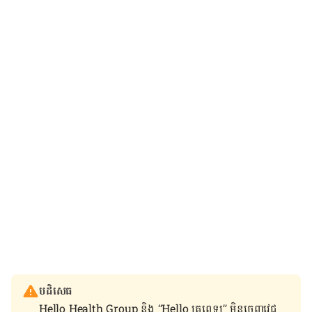
បដិសេធ
Hello Health Group និង “Hello គ្រូពេទ្យ” មិន​ចេញ​វេជ្ជ