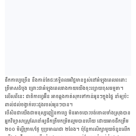
ផឹកកាហ្វេច្រើន នឹង​កាន់​តែជះឥទ្ធិពល​អវិជ្ជមាន​ខ្ពស់​នៅអំឡុង​ពេល​ពពោះ
ត្រីមាសដំបូង ព្រោះ​ជាអំឡុង​ពេល​រាង​កាយ​យើង​ចុះខ្សោយ​ខុស​ធម្មតា។
លើសពីនេះ ជាតិកាហ្វេអ៊ីន អាចឆ្លងកាត់សុក​ទៅ​កាន់អូនៗ​ក្នុងផ្ទៃ នាំឲ្យប៉ះ
ពាល់​ដល់​ចង្វាក់​បេះ​ដូងរបស់​អូនៗ​បាន។
បើសិនជាយើង​ជា​មនុស្សញៀន​កាហ្វេ មិន​អាច​បោះបង់​ចោល​ទាំង​ស្រុងបាន
អ្នកវិទ្យាសាស្ត្រណែនាំឲ្យផឹកត្រឹមកម្រិតល្មមបានហើយ ដោយ​អាច​ផឹក​ត្រឹម
២០០ មិល្លីក្រាម/ថ្ងៃ ឬប្រមាណជា ២ពែង។ ប៉ុន្តែការសិក្សាមួយចំនួនលើក