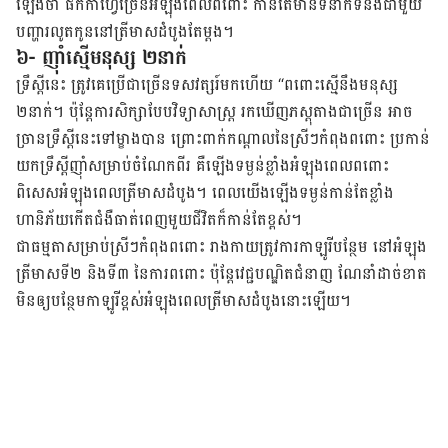
ឡើងថា ផឹកកាហ្វេច្រើនអំឡុងពេលពពោះ កាន់តែមានទំនាក់ទំនងជាមួយ
បញ្ហារលូត​កូន​នៅ​ត្រីមាស​ដំបូង​តែម្តង។
៦- ញ៉ាំស្មើមនុស្ស ២នាក់
ទ្រឹស្តីនេះ ត្រូវ​គេប្រើ​ជាច្រើន​ទសវត្សរ៍មកហើយ “ពពោះស្មើនឹងមនុស្ស
២នាក់។ ប៉ុន្តែការសិក្សាបែបវិទ្យាសាស្ត្រ រកឃើញ​ភស្តុតាងជា​ច្រើន អាច​
ច្រានទ្រឹស្តីនេះទៅម្ខាងបាន ព្រោះពាក់កណ្តាល​នៃ​ស្រីៗ​កំពុង​ពពោះ​ ប្រកាន់​
យក​ទ្រឹស្តី​ញ៉ាំ​សម្រាប់​ចំណែក​ពីរ ​គឺឡើង​ទម្ងន់​ខ្លាំង​អំឡុង​ពេល​ពពោះ
ពិសេសអំឡុងពេលត្រីមាសដំបូង។ ពេលយើង​ឡើង​ទម្ងន់​កាន់​តែខ្លាំង​
ហានិភ័យ​កើត​ជំងឺធាត់​ពេញ​មួយ​ជីវិត​ក៏កាន់​តែខ្ពស់។
ជាធម្មតាសម្រាប់ស្រីៗកំពុងពពោះ រាងកាយត្រូវការកាឡូរីបន្ថែម នៅអំឡុង
ត្រីមាសទី២ និងទី៣ នៃការពពោះ ប៉ុន្តែវេជ្ជបណ្ឌិតជំនាញ ណែនាំដាច់ខាត
មិនឲ្យបន្ថែមកាឡូរីខ្ពស់អំឡុងពេលត្រីមាសដំបូងនោះឡើយ។