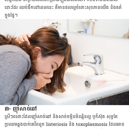
នោះដែរ ឈប់ផឹកនៅ​ពេលនេះ គឺមានផលល្អចំពោះសុខភាព​យើង ​និងគភ៌​
ក្នុង​ផ្ទៃ។
៣- ញ៉ាំសាច់ឆៅ
ស្រីៗពពោះដែលញ៉ាំសាច់ឆៅ និងសាច់ចម្អិនមិនឆ្អិនល្អ ឬក៏ស៊ុត សុទ្ធតែ
ប្រឈមឆ្លងបាក់តេរី​ពពួក listeriosis និង toxoplasmosis ដែល​អាច​