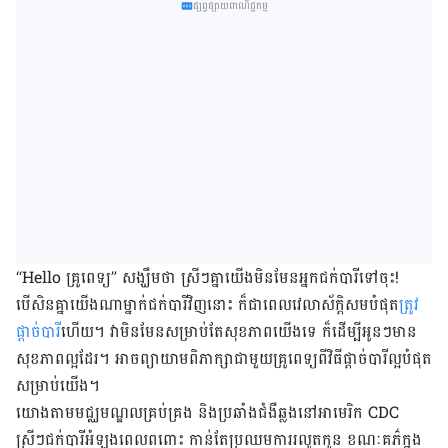
ផ្សព្វផ្សាយពាណិជ្ជកម្ម
“Hello គ្រូពេទ្យ” សង្ឃឹមថា ស្រីៗគ្នាយើងមិនមែនអ្នកជក់បារីទៅចុះ!
បើសិនគ្នាយើងណាម្នាក់ជក់បារីវិញនោះ ក៏ជាពេលវេលាស័ក្ដិសមបំផុត
ត្រូវ
ផ្តាច់បារី
ហើយ។ វាមិនមែនសម្រាប់តែ​សុខភាពយើងទេ ក៏ដើម្បីអូនៗមាន
សុខភាពល្អដែរ។ អាច​ព្យាយាមពិភាក្សា​ជាមួយ​គ្រូពេទ្យពី​វិធី​ផ្តាច់​បារី​ល្អបំផុត​
សម្រាប់​យើង។​
យោងតាមមជ្ឈមណ្ឌលគ្រប់គ្រង និងប្រឆាំងជំងឺឆ្លងនៅអាមេរិក CDC
ស្រីៗជក់បារីអំឡុងពេលពពោះ កាន់​តែ​​ប្រឈម​​ការរលូត​កូន​ ខណៈគភ៌ក្នុង