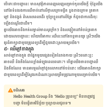
បើទោះជាបញ្ហានេះ មានសុវត្ថិភាពពេញលេញសម្រាប់កូនយើងក្តី ប៉ុន្តែយើង
នៅតែទំនងរងការឈឺចាប់នៅលើថ្ងាសក្រោមផ្ចិត ខ្នងខាងក្រោម ត្រគាក
ភ្លៅ និងជង្គង់ ពិសេសពេលដើរ ឬប្រែខ្លួននៅលើគ្រែ ក៏ដូចជាការដើរចុះ
ឡើងជណ្តើរជាដើម។
គ្នាយើងអាចនឹងកត់សម្គាល់មានសូរក្រិកៗ និងសង្កៀតនៅតំបន់ត្រគាក
ដោយសារបញ្ហានេះ ហើយបើ​​អាការៈ​ឈឺ​នេះ​​នៅ​តែ​បន្ត​មាន​យូរ​ ស្រីៗ​​យើង​
គួរពិភាក្សាជាមួយគ្រូពេទ្យដើម្បីជួយ​ដោះស្រាយឲ្យយើង។
៥- ឈឺភ្លៅខាងក្នុង
សាច់ភ្លៅខាងក្នុង ជាផ្នែកមួយផ្សេងទៀតនៃរាងកាយ ស្រីៗពពោះខ្លះ​
អាចឈឺ និងតឹងណែន​ខ្លាំង​អំឡុង​ពេលព​ពោះ។ បើ​គ្នាយើង​មាន​បញ្ហាឈឺ
និងតឹងណែន មានអារម្មណ៍ក្តៅដូចរលាកនៅតំបន់នោះ ​យើង​អាច​ពិភាក្សា
ជាមួយពេទ្យដើម្បីស្វែងរកដំណោះស្រាយត្រឹមត្រូវណាមួយសម្រាប់យើង។
បដិសេធ
Hello Health Group និង “Hello គ្រូពេទ្យ” មិន​ចេញ​វេជ្ជ
បញ្ជា មិន​ធ្វើ​រោគវិនិច្ឆ័យ ឬ​ព្យាបាល​ជូន​ទេ៕