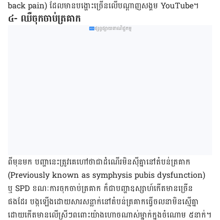
back pain) ដែលមានបង្ហោះច្រើនលើបណ្តាញសង្គម YouTube។
៤- ឈឺចុកចាប់ត្រគាក
ផ្សព្វផ្សាយពាណិជ្ជកម្ម
ពីមុនមក បញ្ហានេះត្រូវគេហៅថាជាដំណើរមិនស៊ីគ្នានៅតំបន់ត្រគាក
(Previously known as symphysis pubis dysfunction)
ឬ SPD ខណៈការចុកចាប់ត្រគាក ក៏ជាបញ្ហាឧស្សាហ៍កើតមានច្រើន
ផងដែរ បង្កឡើងដោយសារសន្លាក់​នៅ​តំបន់​ត្រគាក​ធ្វើចលនា​មិនស្មើគ្នា
ដោយកើតមានលើស្រីៗពពោះយ៉ាងហោចណាស់ម្នាក់​ក្នុងចំណោម ៥នាក់។