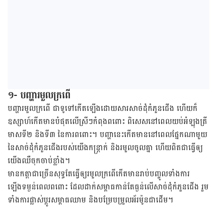
១- បញ្ហារមួលក្រពើ
បញ្ហារមួលក្រពើ ជាទូទៅកើតឡើងដោយសារសាច់ដុំកំភួនជើង ហើយក៏
ឧស្សាហ៍កើតមានបំផុតលើស្រីៗកំពុងពពោះ ពិសេសនៅពេលយប់​អំឡុងត្រី
មាសទី២ និងទី៣ នៃការពពោះ។ បញ្ហានេះកើតមាននៅពេលផ្នែក​ណាមួយ​
នៃ​សាច់​ដុំកំភួនជើងរបស់យើងកន្ត្រាក់ និងរមួលចូលគ្នា ហើយពិតជាធ្វើឲ្យ
យើងឈឺចុកចាប់ខ្លាំង។
មានកត្តាជាច្រើនសុទ្ធតែធ្វើឲ្យរមួលក្រពើកើតមាន​រាប់បញ្ចូលទាំងការ
ឡើងទម្ងន់​ពេលពពោះ ដែលដាក់​សម្ពាធ​កាន់​តែ​ធ្ងន់​លើសាច់​ដុំ​កំភួន​ជើង​ រួម​
ទាំង​ការផ្លាស់​ប្តូរ​សម្ពាធឈាម និងបម្រែបម្រួល​អ័រម៉ូន​ជាដើម។