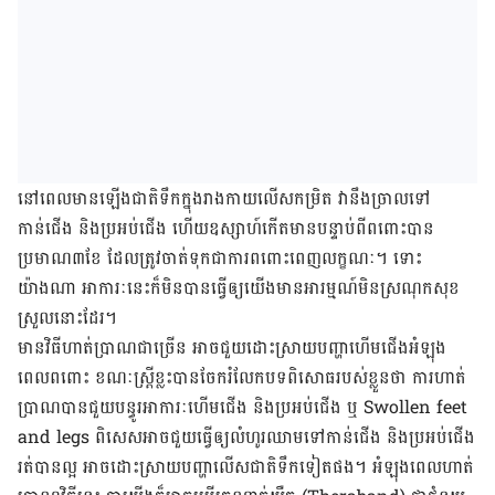
នៅពេល​មានឡើងជាតិទឹកក្នុងរាងកាយលើសកម្រិត វានឹងច្រាលទៅ
កាន់ជើង និងប្រអប់​ជើង ហើយឧស្សាហ៍កើតមានបន្ទាប់​ពី​ពពោះ​បាន​
ប្រមាណ​៣ខែ ដែលត្រូវចាត់​ទុក​ជាការពពោះពេញលក្ខណៈ។ ទោះ​
យ៉ាងណា អាការៈ​នេះ​ក៏មិន​បាន​ធ្វើឲ្យ​យើង​មានអារម្មណ៍​មិនស្រណុក​សុខ​
ស្រួល​នោះ​ដែរ។
មានវិធីហាត់ប្រាណជាច្រើន អាចជួយដោះស្រាយបញ្ហាហើម​ជើង​អំឡុង​
ពេលពពោះ ខណៈស្រ្តី​ខ្លះ​​បាន​ចែក​រំលែក​បទ​ពិសោធ​របស់ខ្លួន​ថា ការ​ហាត់​
ប្រាណ​បាន​​ជួយ​​បន្ធូរ​អាការៈ​ហើម​ជើង​ និងប្រអប់ជើង ឬ Swollen feet
and legs ពិសេស​អាច​ជួយ​ធ្វើឲ្យលំហូរ​ឈាម​ទៅកាន់ជើង និងប្រអប់ជើង
រត់បានល្អ អាចដោះស្រាយបញ្ហាលើសជាតិទឹកទៀតផង។ អំឡុងពេលហាត់