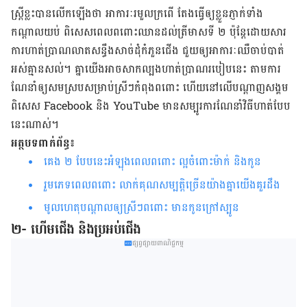
ស្រ្តី​ខ្លះ​បាន​លើក​ឡើង​ថា អាការៈ​រមួលក្រពើ តែងធ្វើឲ្យខ្លួន​ភ្ញាក់ទាំង
កណ្តាលយប់ ពិសេសពេលពពោះឈានដល់ត្រីមាសទី ២ ប៉ុន្តែ​ដោយសារ
ការហាត់ប្រាណ​លាត​សន្ធឹង​សាច់ដុំ​កំភួនជើង ជួយឲ្យអាការៈឈឺចាប់​​បាត់​
អស់​​គ្មាន​​សល់​។ គ្នាយើងអាចសាកល្បងហាត់​ប្រាណរបៀបនេះ តាមការ
ណែនាំឲ្យសមស្របសម្រាប់ស្រីៗកំពុងពពោះ ហើយនៅ​លើបណ្តាញសង្គម
ពិសេស Facebook និង YouTube មានសម្បូរការណែនាំវិធីហាត់បែប
នេះណាស់។
អត្ថបទពាក់ព័ន្ធ៖
គេង ២ បែបនេះអំឡុងពេលពពោះ ល្អចំពោះម៉ាក់ និងកូន
រួមភេទពេលពពោះ លាក់គុណសម្បត្តិច្រើនយ៉ាងគ្នា​យើង​គួរ​ដឹង
មូលហេតុបណ្ដាលឲ្យស្រីៗពពោះ មានកូនក្រៅស្បូន
២- ហើមជើង និងប្រអប់ជើង
ផ្សព្វផ្សាយពាណិជ្ជកម្ម