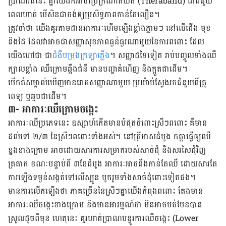
ប្រាណវិធីនេះ គ្នាយើង​ក៏អាច​ប្រើក្រណាត់​យឺត (Theraband) ជាជំនួយ
ពេលហាត់ បើសិនជាចង់ឲ្យប្រសិទ្ធភាពកាន់តែលឿន។
ត្រូវចាំថា យើងគួរតាមដានអាការៈហើមឡើងខ្លាំងភ្លាមៗ នៅលើជើង មុខ
និងដៃ ដែលវាអាចជាសញ្ញាសុខភាពធ្ងន់ធ្ងរណាមួយនៃការពពោះ ដែល
យើងហៅជា ជា
ជំងឺបម្រុងក្រឡាភ្លើង
។ សញ្ញាដទៃទៀត រាប់បញ្ចូល​ទាំង​ឈឺ​
ក្បាល​ខ្លាំង​ ឈឺក្រោមឆ្អឹងជំនី មានបញ្ហាគំហើញ និងក្អួតជាដើម។
បើកត់សម្គាល់ឃើញមានរោគសញ្ញាណាមួយ ប្រយ៉ាប់ស្វែង​រកជំនួយ​ពី​គ្រូ​
ពេទ្យ ឬឆ្មប​ជាដើម។
៣- អាការៈឈឺក្រោមចង្កេះ
អាការៈឈឺប្រភេទនេះ ឧស្សាហ៍កើតមានបំផុតចំពោះស្រីៗពពោះ គឺមាន
ដល់ទៅ ២/៣ នៃស្រីៗពពោះទាំងអស់។ នៅត្រីមាសដំបូង កត្តា​ធ្វើឲ្យឈឺ
ខ្នង​ខាង​ក្រោម អាចដោយសារការសម្រាករបស់សាច់ដុំ និងសរសៃជុំវិញ
ត្រគាក ខណៈបន្ទាប់ពី ៣ខែដំបូង អាការៈអាចនឹង​កាន់តែ​ឈឺ ដោយសារតែ
ការឡើងទម្ងន់​សង្កត់ទៅលើ​ស្បូន បូករួមទាំងសាច់ដុំពោះទៀតផង។
មានការ​លើកឡើង​ថា​ ភាគច្រើននៃស្រីៗគ្នាយើងកំពុងពពោះ តែងមាន
អាការៈឈឺចង្កេះខាងក្រោម និងមានអារម្មណ៍ថា មិនអាច​បត់បែនបាន
ស្រួលដូចពីមុន ហេតុនេះ គួរហាត់ប្រាណបន្ធូរការឈឺចង្កេះ (Lower