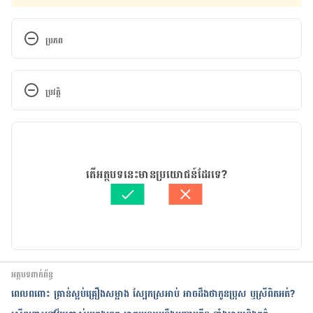
ប្រភព
5 pregnancy exercises to help relieve common 
aches and cramps
ប្រវត្តិ
Common pregnancy aches and pains – 
កំណែ​ប្រែបច្ចុប្បន្ន
https://www.babycenter.com/pregnancy/your-
body/7-common-pregnancy-aches-and-
11/11/2022
pains_10327839#:~:text=As%20your%20body%20c
អត្ថបទ​ដោយ 
សន សុភា
តើអត្ថបទនេះមានប្រយោជន៍ដែរទេ?
hanges%20during,round%20ligament%20pain%2C
ត្រួតពិនិត្យដោយ 
វេជ្ជ. ចាន់ ស៊ីណេត
%20and%20sciatica.
បច្ចុប្បន្នភាពដោយ៖ 
ជីព ចិត្ត
Pregnancy Pains and Aches – 
https://www.pampers.com/en-
us/pregnancy/pregnancy-symptoms/article/a-z-
អត្ថបទពាក់ព័ន្ធ
of-pregnancy-aches-and-pains
ពេលពពោះ គ្រាន់ស្អប់គ្រឿងសម្អាង ស្បែកស្រអាប់ អាចដឹងថាកូនប្រុស ឬស្រីពិតអត់?