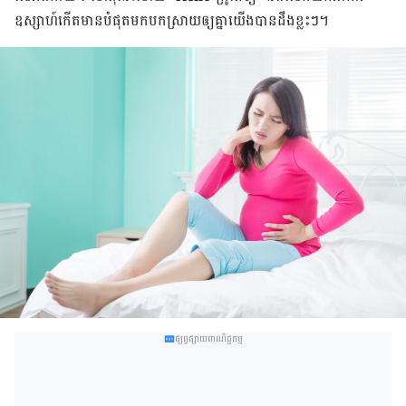
ឧស្សាហ៍កើតមានបំផុត​មកបកស្រាយឲ្យគ្នាយើងបានដឹងខ្លះៗ។
ផ្សព្វផ្សាយពាណិជ្ជកម្ម