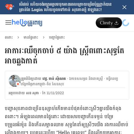
បើរវល់ ហើយចង់​រក្សាអត្ថបទទុកអានពេលក្រោយ​ច្រើនប៉ុណ្ណាក៏បាន
គ្រាន់តែ​ Login ហើយចូលទៅកាន់ សុខភាពខ្ញុំ ឥឡូវនេះ!
ពពោះ
មានផ្ទៃពោះ
បញ្ហាផ្ទៃពោះ
អាការៈឈឺចុកចាប់ ៥ យ៉ាង ស្ត្រីពពោះសុទ្ធតែ
អាចឆ្លងកាត់
ត្រួតពិនិត្យដោយ
វេជ្ជ. ចាន់ ស៊ីណេត
·
ឯកទេសសម្ភព និងរោគស្ត្រី
·
ម​ន្ទីរពេទ្យ
បង្អែកមិត្តភាពកម្ពុជា-ចិន សែនសុខ
អត្ថបទ​ដោយ
សន សុភា
·
កែ 11/11/2022
បញ្ហាសុខភាពជាច្រើន​ឧស្សាហ៍កើតមានបំផុត​ចំពោះស្រីៗគ្នាយើងកំពុង
ពពោះ។ អំឡុងពេលមានផ្ទៃពោះ ដោយសារបញ្ហា​កើនទម្ងន់ បម្រែ
បម្រួលអ័រម៉ូន និងកើនសម្ពាធឈាម សុទ្ធតែនាំឲ្យស្រីៗ​យើង រងការឈឺចាប់
លើរាងកាយ។ ហេតុនេះហើយ “Hello គ្រូពេទ្យ” នឹងលើកយកអាការៈ