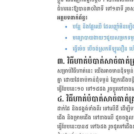
ជំហរ​នេះ​​ឱ្យ​បាន​៣០​វិនាទី ទៅ​១​នាទី រួច
អត្ថបទ​ពាក់​ព័ន្ធ៖
បន្លែ និងផ្លែឈើ ដែលញ៉ាំមិ
មធ្យោបាយ​ងាយៗ​ជួយ​សម្រក​ទម្
ធ្វើម៉េច បើចង់ស្រកគីឡូលឿន 
​​៣​. វិធី​ហាត់​​បំបាត់​សាច់​ធាត់​ត្
សម្រាប់​វិធី​ហាត់​នេះ យើង​អាច​មាន​ដុំ​ទម្ងន
គ្នា ដោយ​ដៃ​ចាប់​កាន់​ដុំ​ទម្ងន់​ ញែក​ជើង​បន្ត
ធ្វើ​បែប​នេះ​១០ ទៅ​១៥​​ដង រួច​ប្តូរ​ទៅ​ខាង​ឆ្
៤. វិធី​ហាត់​​បំបាត់​សាច់​ធាត់​ត្
ដាក់​ដៃ​ និង​ជង្គង់​ទាំង​ពីរ​ ទៅ​លើ​ដី​ ដើម្បី
ជើង និង​ម្រាម​ជើង​ ទៅ​ខាង​លើ​ ដូច​ចង្អុល​​
ធ្វើ​បែប​នេះ​បាន​៥​ ទៅ​៦​ដង​ រួច​ដូរ​ទៅ​ជើង​ខ