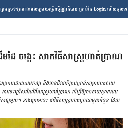
្សាអត្ថបទទុកអានពេលក្រោយ​ច្រើនប៉ុណ្ណាក៏បាន គ្រាន់តែ​ Login ហើយចូលទៅក
មដៃ ចង្កេះ សាកវិធីសាស្រ្តហាត់ប្រាណ
រ​​ប្រកប​ដោយ​សមតុល្យ​ និង​​​​មាន​ជីវជាតិ​​គ្រប់​គ្រាន់​សម្រាប់​រាង​កាយ
 ការ​ចេះ​ជ្រើស​រើស​​វិធី​សាស្រ្ត​ហាត់​ប្រាណ ដើម្បី​ឱ្យ​រាង​កាយ​​ស្អាត​សម​
រើស​​ល្អ​មួយ។ ខាង​ក្រោម​នេះ ជា​វីធី​សាស្រ្ត​ហាត់​ប្រាណ​​មួយ​ចំនួន ដែល​