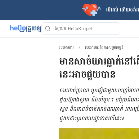
បើរវល់ ហើយចង់​រក
របបអាហារ
របបអាហារនិងការសម្រកទម្ងន់
មានសាច់យារធ្លាក់នៅដើ
នេះអាចជួយបាន
ការ​ហាត់​ប្រាណ បូក​ផ្សំ​ជា​មួយ​ការ​ញ៉ាំ​អាហា
ជួយ​ឱ្យ​​រាង​ស្អាត និង​មាំ​មួន។ បន្ថែម​ពី​នោះ
សួន និង​អាច​បំបាត់​សាច់​យារ​​ធ្លាក់ ជា​ជម្
ជួយ​ដោះ​ស្រាយ​បញ្ហា​ខាង​លើ​នេះ៖