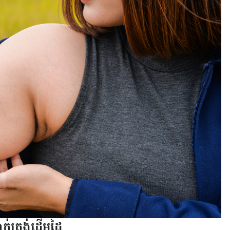
ាក់​ត្រង់​ដើម​ដៃ