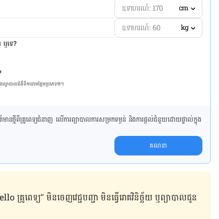
cm
kg
ែរ ឬទេ?
?
និង​ព្យា​បាល​ជំ​ងឺ​ទឹក​នោម​ផ្អែម​ប្រភេទ២។
ាន​ថ្មី​ពី​គ្រូពេទ្យ​ជំនាញ លើ​ការ​ព្យា​បាល​ការសម្រក​ទម្ងន់ និងការផ្តល់ជំនួយដោយផ្ទាល់​ក្នុង​
គណនា
ូពេទ្យ” មិន​ចេញ​វេជ្ជបញ្ជា មិន​ធ្វើ​រោគវិនិច្ឆ័យ ឬ​ព្យាបាល​ជូន​