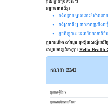
ផ្តុំ​នៅ​ត្រង់​គូថទបាន​៕
អត្ថបទ​ពាក់​ព័ន្ធ៖
ចង់​​ពង្រាប​ក្បាល​ពោះកំ​ប៉ោងដោយ
ចង់​ស្រក​គីឡូ ដាច់​ខាត​ត្រូវ​ដឹង
អ្នក​គីឡូបាន នេះហើយជាអាថ៌កំបាំ
ក្នុង​ករណី​មាន​សំណួរ ឬ​មន្ទិលសង្ស័យ​ជុំវិ
ជាមួយ​ពេទ្យ​ជំនាញ។
Hello Health
គណនា BMI
អ្នកភេទអ្វីដែរ?
អ្នកអាយុប៉ុន្មានហើយ?