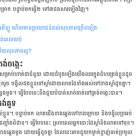
​សម្រាក បន្ទាប់​មក​ធ្វើ​២ ទៅ​៣​ដង​សារ​ឡើង​វិញ​។
នឡើងគីឡូ ហើយមានប្រយោជន៍ដល់សុខភាពច្រើនទៀត
ងន់​ពេលយប់
ហើយសុខភាពល្អ?
រង់​ចង្កេះ​
់​សម្រាប់​ហាត់​ជា​ជំនួយ ដោយ​ដំបូង​ឡើង​យើង​ឈរ​ក្នុង​ជំហរ​ត្រង់​ខ្លួន​​ដូច​
ិច​រួច បង្វិល​ដង​ខ្លួន​ទៅ​ស្តាំ​​ដោយ​លាត​ដៃ​ទាំង​អស់​ទៅ​ខាង​ស្តាំ​​ដូច​គ្នា។
វេង​ម្តង​។ ធ្វើ​បែប​នេះ​នឹង​ជួយ​បំបាត់​សាច់​ធាត់​នៅ​ត្រង់​ចង្កេះ​បាន។
រង់​គូទ
​ទប់​ខ្លួន​។ បន្ទាប់​មក លាត​ជើង​ខាង​ឆ្វេង​​ទៅ​ខាង​ក្រោយ និង​​បង្វិល​​ប្រអប់​
ជញ្ជាំង​ពិដាន។ ធ្វើ​បែប​នេះ ស្រប​ពេល​អ្នក​បោះ​ដៃ​ស្តាំ​​និង​លាត​ទៅ​មុខ​។
ាង​ឆ្វេង​ម្តង ដោយ​ធ្វើ​ដូច​គ្នា​ ដែល​នេះ​អាច​ជួយ​កម្ចាត់​ខ្លាញ់​ធាត់​ប្រមូល​