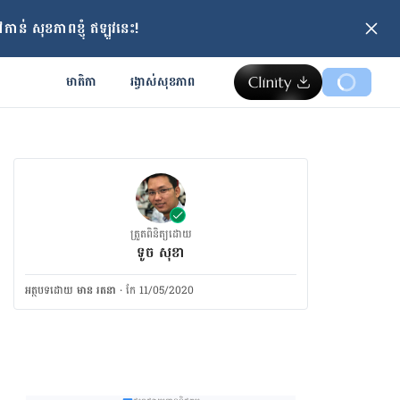
ាន់ សុខភាពខ្ញុំ ឥឡូវនេះ!
មាតិកា
រង្វាស់​សុខភាព
ត្រួតពិនិត្យដោយ
ទូច សុខា
អត្ថបទ​ដោយ
មាន រតនា
·
កែ 11/05/2020