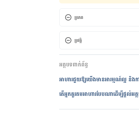
ប្រភព
https://brightside.me/inspirati
over-your-body-499960/
ប្រវត្តិ
កំណែ​ប្រែបច្ចុប្បន្ន
អត្ថបទពាក់ព័ន្ធ
11/05/2020
អត្ថបទ​ដោយ 
មាន រតនា
អាហារជួយឱ្យយើងមានអារម្មណ៍ល្អ​ និង
ត្រួតពិនិត្យដោយ
ទូច សុខា
បច្ចុប្បន្នភាពដោយ៖ 
ទូច សុខា
តើអ្នកគួរតមអាហារបែបណាដើម្បីផ្តល់អ