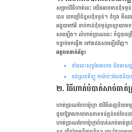
សម្រាប់​វិធី​ហាត់​នេះ យើង​អាច​មាន​ដុំ​ទម្ងន់
បាន​ យក​ប្រើ​ជំនួស​ដុំ​ទម្ងន់។ ដំបូង​ គឺ​ឈរ​ជំហ
អង្គុយ​កៅ​អី ចាប់​​កាន់​ដុំ​ទម្ងន់​រួច​ព្យាយ
សារ​ឡើង។ លំហាត់​ប្រាណ​នេះ ក៏​ជួយ​ពង្រឹង​ស
បន្ទាប់​មក​ធ្វើ​២ ទៅ​៣​ដង​សារ​ឡើង​វិញ​។ ​
អត្ថបទ​ពាក់​ព័ន្ធ៖
ទាំងនេះសុទ្ធតែអាហារ និង​ភេសជ
ចង់ស្រក​គីឡូ កា​ម៉ាប់ៗ​លែងពិបាក​
២. វិធី​ហាត់​បំបាត់​សាច់​ធាត់​ត
ហាត់​ប្រាណ​បែប​យ៉ូហ្កា ជា​វិធី​ពេញ​និយម​ម
ជួយ​ឱ្យ​រាង​កាយ​មាន​ភាព​ទន់​ភ្លន់​បត់​បែន​
ហាត់​ប្រាណ​បែប​យ៉ូហ្កា​បំបាត់​សាច់​ធាត់​ត្រ
ខ្លួន ជើង​ញែក​ពី​គ្នា​បន្តិច។ បោះ​ដៃ​លាត​ទៅ​