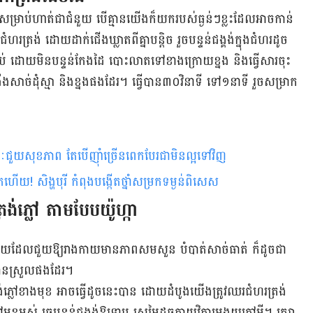
​សម្រាប់​ហាត់​ជា​ជំនួយ បើ​គ្មាន​យើង​ក៏​យក​របស់​ធ្ងន់​ៗ​ខ្លះ​ដែល​អាច​កាន់​
រ​ត្រង់​ ដោយ​ដាក់​ជើង​ឃ្លាត​ពី​គ្នា​បន្តិច រួច​បន្ទន់​ជង្គង់​​ក្នុង​ជំហរ​ដូច​
ាម​ទប់​ ដោយ​មិន​បន្ទន់​កែង​ដៃ បោះ​លាត​ទៅ​ខាង​ក្រោយ​ខ្នង និង​ធ្វើ​សារ​ចុះ​
ាច់​ដុំ​ស្មា និង​​ខ្នង​ផង​ដែរ។ ធ្វើ​បាន​៣០​វិនាទី ទៅ​១​នាទី រួច​សម្រាក
្ជៈជួយសុខភាព តែបើញ៉ាំច្រើនពេកបែរជាមិនល្អទៅវិញ
ហើយ! សិង្ហបុរី កំពុងបង្កើត​ថ្នាំ​សម្រក​ទម្ងន់​ពិសេស
្រង់​ភ្លៅ តាម​បែប​យ៉ូហ្កា
ួយ​ដែល​ជួយ​ឱ្យ​រាង​កាយ​មាន​ភាព​សម​សួន បំបាត់​​សាច់​ធាត់ ក៏​ដូច​ជា​
បាន​ស្រួល​ផង​ដែរ។​
ង់​ភ្លៅ​ខាង​មុខ​ អាច​ធ្វើ​ដូច​នេះ​បាន ដោយដំបូងយើង​ត្រូវ​ឈរ​​ជំហរ​ត្រង់​
មុខ​អស់ រួច​បន្ទន់​ជង្គង់​​ឱ្យ​ទាប ស្រមៃ​ដូច​កាយ​វិការ​អង្គុយ​កៅ​អី។ រក្សា​