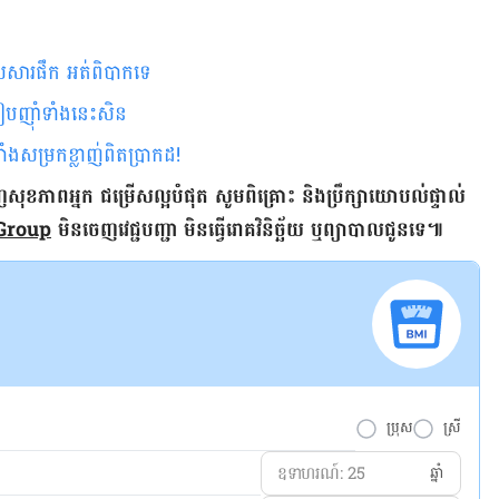
​សារ​ផឹក អត់​ពិបាក​ទេ
របៀបញ៉ាំទាំងនេះសិន
ង​សម្រកខ្លាញ់​ពិត​ប្រាកដ!
ញ​សុខភាព​អ្នក ជម្រើស​ល្អ​បំផុត សូម​ពិគ្រោះ និង​ប្រឹក្សា​យោបល់​ផ្ទាល់​
 Group
មិន​ចេញ​វេជ្ជបញ្ជា មិន​ធ្វើ​រោគវិនិច្ឆ័យ ឬ​ព្យាបាល​ជូន​ទេ៕
ប្រុស
ស្រី
ឆ្នាំ