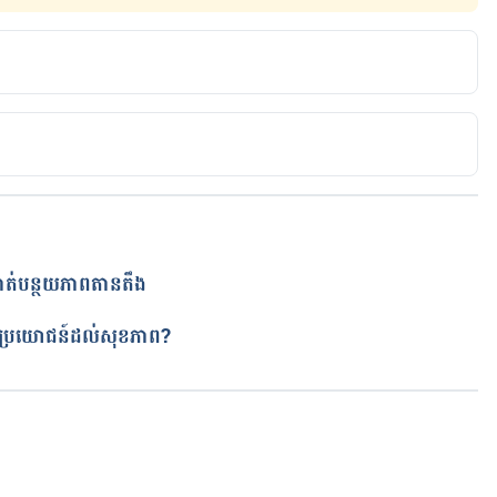
on-health/7-killer-ways-to-lose-inches-of-flab-from-all-
កាត់បន្ថយភាពតានតឹង
ត្ថប្រយោជន៍ដល់សុខភាព?
កំពុងដំណើរការ...