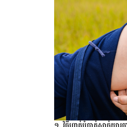
១. វិធី​ហាត់​​បំបាត់​សាច់​យារ​ធ្ល