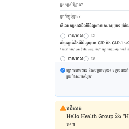
អ្នកកម្ពស់ប៉ុន្មាន?
អ្នកគីឡូប៉ុន្មាន?
តើលោកអ្នកចង់ដឹង​ពីវិធីព្យាបាលការសម្រកទម្ងន់ដ
បាទ/ចាស
ទេ
តើអ្នកធ្លាប់ដឹងពីវិធីព្យាបាល GIP និង GLP-1 ទេ
* នេះ​ជា​ការ​ព្យា​បាល​ថ្មីដែល​​មាន​ប្រសិទ្ធ​ភាព​ក្នុង​ការ​ជួយ​សម្រក​ទម្ងន់ 
បាទ/ចាស
ទេ
រក្សា​ការ​តាមដាន និងសម្រក​ទម្ងន់៖ ទទួលបាន​ព័ត៌​ម
ប្រអប់​សារ​របស់​អ្នក។
បដិសេធ
Hello Health Group និង “Hello គ្រ
ទេ៕