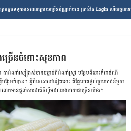
្សាអត្ថបទទុកអានពេលក្រោយ​ច្រើនប៉ុណ្ណាក៏បាន គ្រាន់តែ​ Login ហើយចូលទៅក
ងច្រើន​ចំពោះសុខភាព​
ណាំ​ស្បៀង​សំខាន់​បន្ទាប់​ពី​ដំណាំ​ស្រូវ​ បន្ថែម​ពី​នោះ​​​ក៏​ជា​ចំណី​
្វើ​បង្អែម​ក៏​បាន។ អ្វី​ពិសេស​ទៅ​ទៀត​នោះ គឺ​ផ្លែ​ពោតផ្តល់​ប្រយោជន៍​មួយ​
ត​​មាន​ផ្ដល់​សារជាតិ​ចិញ្ចឹម​​​ដល់​រាង​កាយ​ជាច្រើន​យ៉ាង​។​