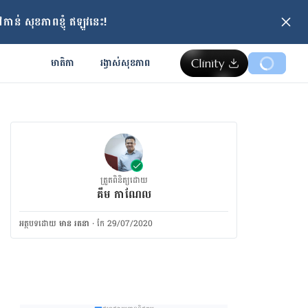
ាន់ សុខភាពខ្ញុំ ឥឡូវនេះ!
មាតិកា
រង្វាស់​សុខភាព
ត្រួតពិនិត្យដោយ
គឹម កាណែល
អត្ថបទ​ដោយ
មាន រតនា
·
កែ 29/07/2020