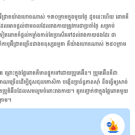
​កាបូអ៊ីដ្រាត​យ៉ាង​ហោច​ណាស់ ១៣០​ក្រាម​ក្នុង​មួយ​ថ្ងៃ ដូច​នេះ​ហើយ ពោត​គឺ​
អ ដែល​អាច​ផ្ដល់ថាម​ពលដែល​រាង​កាយ​ត្រូវ​ការ​ជា​ប្រចាំ​ថ្ងៃ សម្រាប់​
ៀតពោត​ក៏​ផ្តល់​កម្លាំង​កាន់តែ​ប្រសើរទៅ​ដល់​រាង​កាយ​ផង​ដែរ ជា​
តិ​កាបូអ៊ីដ្រាត​ច្រើន​ជាង​មនុស្ស​ធម្មតា គឺ​យ៉ាង​ហោច​ណាស់ ២៥០​ក្រាម​
រោះ​ក្នុង​ផ្លែ​ពោត​គឺ​មាន​ផ្ទុក​ទៅ​ដោយ​ប្រូតេអ៊ីន​។ ប្រូតេអ៊ីន​គឺ​ជា​
រិមាណ​ច្រើន​ដើម្បី​ជួស​ជុល​កោសិកា បង្កើន​ប្រព័ន្ធភាព​ស៊ាំ​ នឹង​ធ្វើ​ឲ្យ​សាច់​
ម្រិត​ប្រូតិអ៊ីន​ដែល​សម​ល្ម​ម​ចំពោះ​រាង​កាយ។ គួរ​បញ្ជាក់​ថា​ក្នុង​ផ្លែ​ពោត​មួយ​
ក្រាម។​