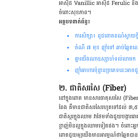
អាស៊ីដ Vanillic អាស៊ីដ​ Ferulic និង​សា
ចំពោះ​សុខភាព។
អត្ថបទពាក់ព័ន្ធ៖
ការសិក្សា៖ ពូជ​ពោត​ពណ៌​​ស្វាយ​ថ្មី
ចំណី ៧ មុខ ញ៉ាំ​ទៅ ​ឆាប់​ឆ្អែត
គ្នា​យើង​ណា​ឧស្សាហ៍​ទល់លាមក ​
ញ៉ាំអាហារប៉ុន្មានប្រភេទនេះអាចជួ
២. ជាតិ​សរសៃ​ (Fiber)
នៅ​ក្នុង​ពោត​ មាន​សារធាតុ​សរសៃ​ (Fiber) 
ពែង គឺ​មាន​ជាតិ​សរសៃ​រហូត​ទៅ​ដល់ ៣,៥ ក
ជាតិ​ស្ករ​ក្នុង​ឈាម វា​ថែម​ទាំងជួយ​បង្ការ
ខ្លាញ់​មិន​ល្អ​ក្នុង​ឈាម​ទៀតផង​។ ចំពោះ​អ្
ពោត​​ជួយ​ឲ្យ​យើង​​មាន​អារម្មណ៍​ថា​ឆ្អែត​​បាន​យ