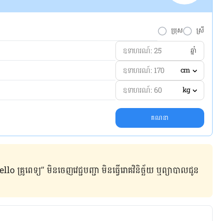
ប្រុស
ស្រី
ឆ្នាំ
cm
kg
គណនា
ូពេទ្យ” មិន​ចេញ​វេជ្ជបញ្ជា មិន​ធ្វើ​រោគវិនិច្ឆ័យ ឬ​ព្យាបាល​ជូន​