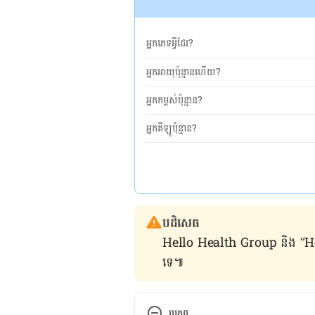
អ្នកភេទអ្វីដែរ?
អ្នកអាយុប៉ុន្មានហើយ?
អ្នកកម្ពស់ប៉ុន្មាន?
អ្នកគីឡូប៉ុន្មាន?
បដិសេធ
Hello Health Group និង “Hello គ្រ
ទេ៕
ប្រភព