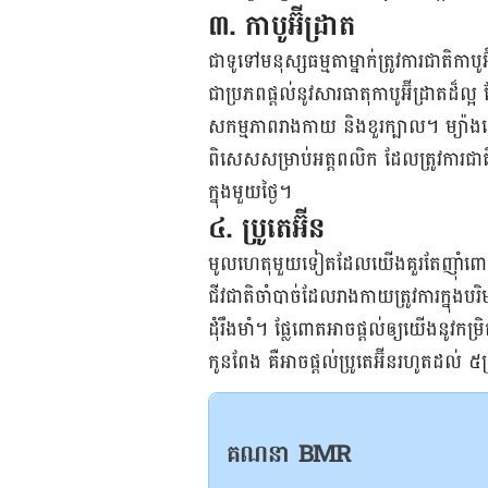
៣. កាបូ​អ៊ី​ដ្រាត
ជា​ទូទៅ​មនុស្ស​ធម្មតា​ម្នាក់​ត្រូវ​ការ​ជាតិ
ជា​ប្រភពផ្តល់​នូវ​សារធាតុ​កាបូអ៊ីដ្រាតដ៏​ល្
សកម្មភាព​រាង​កាយ និង​ខួរ​ក្បាល។ ម្យ៉ាង​ទ
ពិសេស​​សម្រាប់​អត្តពលិក ដែល​ត្រូវ​ការ​ជា
ក្នុង​មួយ​ថ្ងៃ​។
៤. ប្រូតេអ៊ីន
មូល​ហេតុ​មួយ​ទៀត​ដែល​យើង​​គួរ​តែ​ញ៉ាំ​ពោត ព្
ជីវជាតិ​​ចាំបាច់​ដែល​រាង​កាយ​ត្រូវ​ការ​ក្នុង​ប
ដុំ​រឹង​មាំ។ ផ្លែ​ពោត​អាច​ផ្ដល់​​ឲ្យ​យើង​នូវ​​ក
កូន​ពែង គឺ​អាច​ផ្ដល់​ប្រូតេអ៊ីន​រហូត​ដល់ ៥​
គណនា BMR