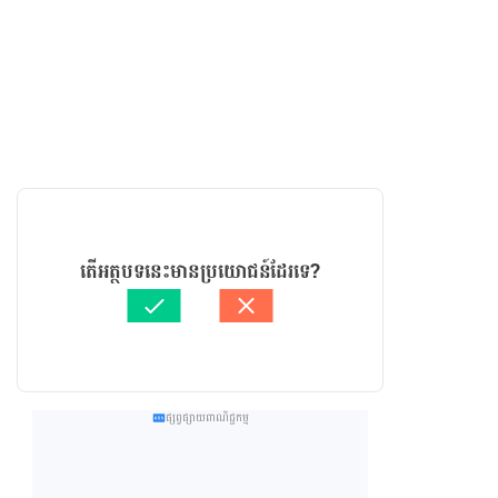
តើអត្ថបទនេះមានប្រយោជន៍ដែរទេ?
ផ្សព្វផ្សាយពាណិជ្ជកម្ម