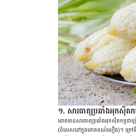
​១. សារ​ធាតុ​ប្រឆាំង​អុកស៊ីត​កម្
ពោត​មាន​សារធាតុ​​ប្រឆាំង​អុក​ស៊ីត​កម្
(ពិសេស​នៅ​ក្នុង​ពោត​ពណ៌​លឿង)។ ក្រៅ​ព