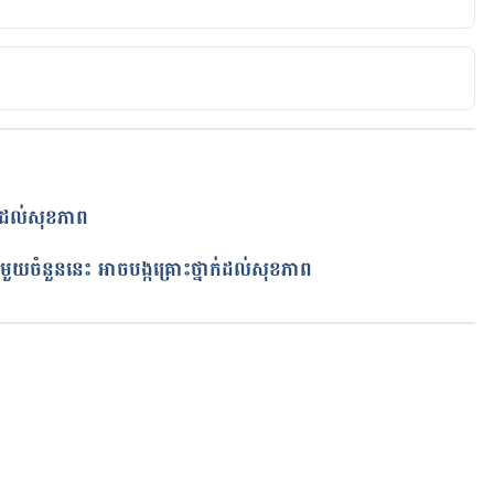
5/health-benefits-of-eating-corn/
ាងដល់សុខភាព
់មួយចំនួននេះ អាចបង្កគ្រោះថ្នាក់ដល់សុខភាព
កំពុងដំណើរការ...