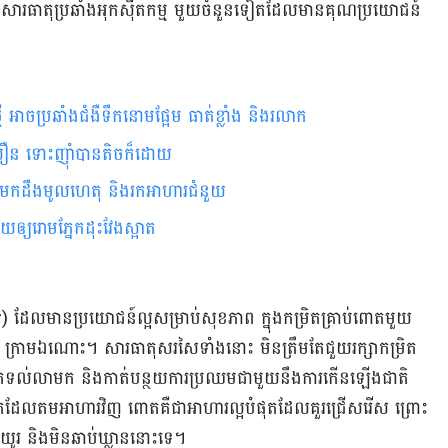
រធាតុ​​ប្រឆាំង​អុកស៊ីតកម្ម​ មួយ​ចំនួន​ទៀត​ដែល​មាន​គុណ​ប្រយោជន៍​
 អាច​ប្រឆាំង​​ជំងឺទឹក​នោម​ផ្អែម ធាត់​ខ្លាំង និង​រលាក​
​លឿន ទោះ​ញ៉ាំ​បាន​តិច​ក៏ដោយ
មក​ដឹង​មូលហេតុ ​និង​រក​អាហារ​ជំនួយ
យឲ្យ​រោមភ្នែកដុះវែងស្អាត
ដែល​​មាន​ប្រយោជន៍​ល្អ​សម្រាប់​សុខភាព​ ក្នុង​កម្រិត​គ្រាប់​ពោត​មួយ​
្រាមឯណោះ។ សារធាតុ​សរសៃ​ទាំង​នោះ​ មិន​ត្រឹម​តែ​​ជួយ​រក្សា​កម្រិត​
​រោគ​ទល់​លាមក​ និង​កាត់​បន្ថយ​ការ​ប្រឈម​ជាមួយ​នឹងការ​កើន​ឡើង​ជាតិ​
នក​ដែល​តម​អាហារ​វិញ ពោត​គឺ​ជា​អាហារ​ល្អ​បំផុត​ដែល​គួរ​ជ្រើស​រើស ព្រោះ​
ូរ​ និង​​មិន​ឆាប់​ឃ្លាន​​នោះ​​ទេ​។