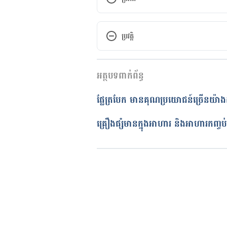
https://www.stethnews.com/254
ប្រវត្តិ
កំណែ​ប្រែបច្ចុប្បន្ន
អត្ថបទពាក់ព័ន្ធ
29/07/2020
អត្ថបទ​ដោយ 
មាន រតនា
ផ្លែត្របែក មានគុណប្រយោជន៍ច្រើនយ៉
ត្រួតពិនិត្យដោយ
គឹម កាណែល
បច្ចុប្បន្នភាពដោយ៖ 
Solika
គ្រឿងផ្សំមានក្នុងអាហារ និងអាហារកញ្ចប