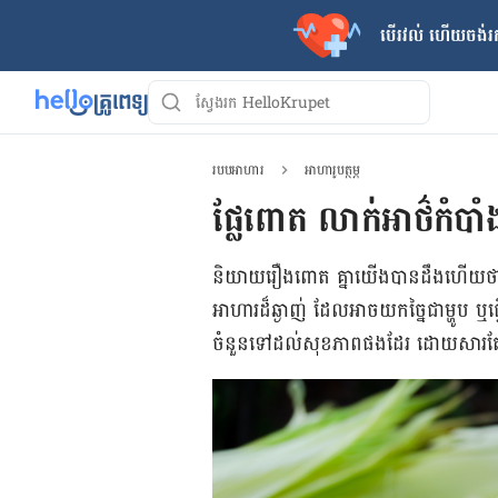
បើរវល់ ហើយចង់​រក
របបអាហារ
អាហារូបត្ថម្ភ
ផ្លែពោត លាក់អាថ៌កំបាំ
និយាយ​រឿង​ពោត គ្នា​យើង​បាន​ដឹង​ហើយ​ថា ​ជាដំ
អាហារ​ដ៏ឆ្ងាញ់ ដែល​អាច​យក​ច្នៃ​ជា​ម្ហូប ឬ​ធ
ចំនួន​ទៅ​ដល់​សុខភាព​​ផង​ដែរ ដោយ​សារ​តែ​ពោ