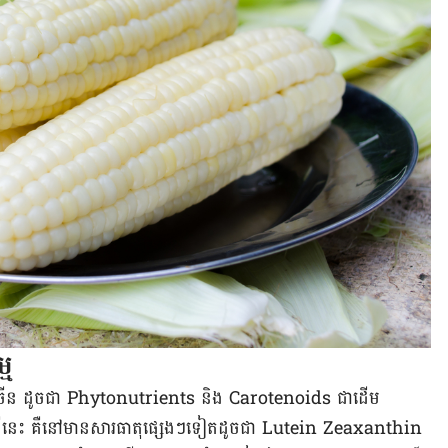
ម​
ម​ជា​ច្រើន ដូច​ជា Phytonutrients និង Carotenoids ជា​ដើម​
ី​នេះ គឺ​នៅ​មាន​សារធាតុ​ផ្សេង​ៗ​ទៀត​ដូច​ជា Lutein Zeaxanthin