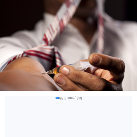
ផ្សព្វផ្សាយពាណិជ្ជកម្ម