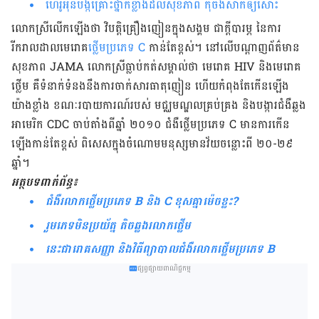
ហេរ៉ូអុីនបង្កគ្រោះថ្នាក់​ខ្លាំង​ដល់សុខភាព កុំ​ចង់សាកឲ្យ​សោះ
លោក​ស្រី​លើក​ឡើង​ថា វិបត្តិ​គ្រឿង​ញៀន​ក្នុង​សង្គម ជា​ក្តី​បារម្ភ នៃ​ការ​
រីករាល​ដាល​មេរោគ​
ថ្លើម​ប្រភេទ C
កាន់​តែ​ខ្ពស់។ នៅលើ​បណ្តាញ​ព័ត៌មាន​
សុខភាព JAMA លោក​ស្រី​ធ្លាប់​កត់​សម្គាល់​ថា មេរោគ HIV និង​មេរោគ​
ថ្លើម គឺ​ទំនាក់​ទំនង​នឹង​ការ​ចាក់​សារធាតុ​ញៀន ហើយ​កំពុង​តែ​កើន​ឡើង​
យ៉ាង​ខ្លាំង ខណៈ​របាយការណ៍​របស់ មជ្ឈមណ្ឌល​គ្រប់​គ្រង និង​បង្ការ​ជំងឺ​ឆ្លង​
អាមេរិក CDC ចាប់​តាំង​ពី​ឆ្នាំ ២០១០ ជំងឺ​ថ្លើម​ប្រភេទ C មាន​ការ​កើន​
ឡើង​កាន់​តែ​ខ្ពស់ ពិសេស​ក្នុង​ចំណោម​មនុស្ស​មាន​វ័យ​ចន្លោះ​ពី ២០-២៩
ឆ្នាំ។
អត្ថបទ​ពាក់​ព័ន្ធ៖
ជំងឺរលាកថ្លើមប្រភេទ B និង C ខុសគ្នាម៉េចខ្លះ?
រួមភេទ​មិនប្រយ័ត្ន តិចឆ្លង​រលាក​ថ្លើម
នេះជារោគសញ្ញា និង​វិធីព្យាបាល​ជំងឺរលាកថ្លើមប្រភេទ B
ផ្សព្វផ្សាយពាណិជ្ជកម្ម