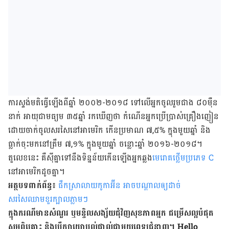
​​ការ​ស្ទង់​មតិធ្វើឡើងពី​ឆ្នាំ ២០០២-២០១៨ ទៅ​លើអ្នក​ចូល​រួម​ជាង ៨០ម៉ឺន​
នាក់ អាយុ​ជា​មធ្យម ៣៥​ឆ្នាំ រក​ឃើញ​ថា កំណើន​អ្នក​ប្រើ​ប្រាស់់​គ្រឿង​ញៀន​
ដោយ​ចាក់​ចូល​សរសៃ​នៅ​អាមេរិក កើន​ប្រមាណ ៧,៥% ក្នុង​មួយ​ឆ្នាំ និង​
ធ្លាក់​ចុះ​មក​នៅ​ត្រឹម ៧,១% ក្នុង​មួយ​ឆ្នាំ ចន្លោះ​ឆ្នាំ ២០១៦-២០១៨។
តួលេខ​នេះ គឺ​ស៊ី​គ្នា​ទៅ​នឹង​ទិន្នន័យកើន​ឡើង​អ្នក​ឆ្លង​
មេរោគ​ថ្លើម​ប្រភេទ C
នៅ​អាមេរិកដូច​គ្នា។
អត្ថបទពាក់ព័ន្ធ៖
ផឹកស្រាលាយកូកាអ៊ីន អាចបណ្ដាលឲ្យដាច់
សរសៃឈាមខួរក្បាលភ្លាមៗ
ក្នុង​ករណី​មាន​សំណួរ ឬ​មន្ទិលសង្ស័យ​ជុំវិញ​សុខភាព​អ្នក ជម្រើស​ល្អ​បំផុត
សូម​ពិគ្រោះ និង​ប្រឹក្សា​យោបល់​ផ្ទាល់​ជាមួយ​ពេទ្យ​ជំនាញ។ Hello