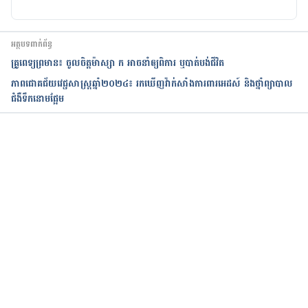
អត្ថបទពាក់ព័ន្ធ
គ្រូពេទ្យព្រមាន៖ ចូលចិត្តម៉ាស្សា ក អាចនាំឲ្យពិការ ឬបាត់បង់ជីវិត
ភាពជោគជ័យវេជ្ជសាស្ត្រឆ្នាំ២០២៤៖ រកឃើញវ៉ាក់សាំងការពារអេដស៍ និងថ្នាំព្យាបាល
ជំងឺទឹកនោមផ្អែម
កំពុងដំណើរការ...