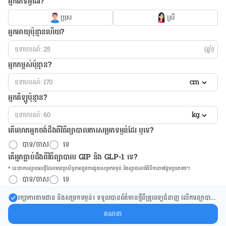
អ្នកភេទអ្វីដែរ?
ប្រុស
ស្រី
អ្នកអាយុប៉ុន្មានហើយ?
(ឆ្នាំ)
អ្នកកម្ពស់ប៉ុន្មាន?
cm
អ្នកគីឡូប៉ុន្មាន?
kg
តើលោកអ្នកចង់ដឹង​ពីវិធីព្យាបាលការសម្រកទម្ងន់ដែរ ឬទេ?
បាទ/ចាស
ទេ
តើអ្នកធ្លាប់ដឹងពីវិធីព្យាបាល GIP និង GLP-1 ទេ?
* នេះ​ជា​ការ​ព្យា​បាល​ថ្មីដែល​​មាន​ប្រសិទ្ធ​ភាព​ក្នុង​ការ​ជួយ​សម្រក​ទម្ងន់ និង​ព្យា​បាល​ជំ​ងឺ​ទឹក​នោម​ផ្អែម​ប្រភេទ២។
បាទ/ចាស
ទេ
រក្សា​ការ​តាមដាន និងសម្រក​ទម្ងន់៖ ទទួលបាន​ព័ត៌​មាន​ថ្មី​ពី​គ្រូពេទ្យ​ជំនាញ លើ​ការ​ព្យា​បាល​
ការសម្រក​ទម្ងន់ និងការផ្តល់ជំនួយដោយផ្ទាល់​ក្នុង​ប្រអប់​សារ​របស់​អ្នក។
គណនា