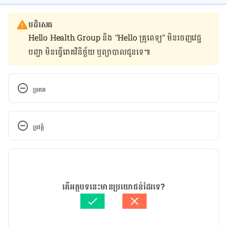
បដិសេធ
Hello Health Group និង “Hello គ្រូពេទ្យ” មិន​ចេញ​វេជ្ជ
បញ្ជា មិន​ធ្វើ​រោគវិនិច្ឆ័យ ឬ​ព្យាបាល​ជូន​ទេ៕
ប្រភព
Injected heroin use still near all-time highs in 
U.S.; may explain hepatitis-C rise
ប្រវត្តិ
កំណែ​ប្រែបច្ចុប្បន្ន
11/05/2020
អត្ថបទ​ដោយ 
សន សុភា
តើអត្ថបទនេះមានប្រយោជន៍ដែរទេ?
ត្រួតពិនិត្យដោយ 
វេជ្ជ. ចាន់ ស៊ីណេត
បច្ចុប្បន្នភាពដោយ៖ 
Solika