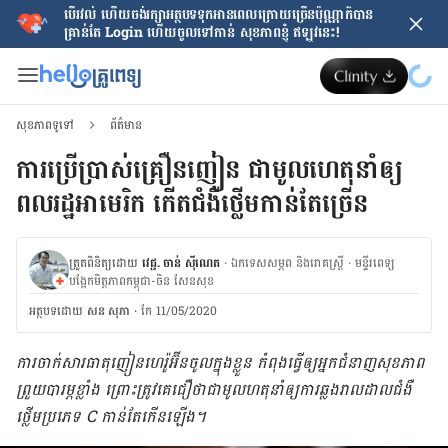
បើរវល់ ហើយចង់​រក្សាអត្ថបទទុកអានពេលក្រោយ​ច្រើនប៉ុណ្ណាក៏បាន
គ្រាន់តែ​ Login ហើយចូលទៅកាន់ សុខភាពខ្ញុំ ឥឡូវនេះ!
សុខភាពទូទៅ
ព័ត៌មាន
ការប្រើ​ប្រាស់​គ្រឿន​ញៀន ជា​មូល​ហេតុ​នាំ​ឲ្យ​
ពលរដ្ឋ​អាមេរិក កើត​ជំងឺ​ថ្លើម​កាន់​តែ​ច្រើន
ត្រួតពិនិត្យដោយ
វេជ្ជ. ចាន់ ស៊ីណេត
·
ឯកទេសសម្ភព និងរោគស្ត្រី
·
ម​ន្ទីរពេទ្យ
បង្អែកមិត្តភាពកម្ពុជា-ចិន សែនសុខ
អត្ថបទ​ដោយ
សន សុភា
·
កែ 11/05/2020
ការ​ចាក់​សារធាតុ​ញៀន​ហេរ៉ូអ៊ីន​ចូល​ក្នុង​ខ្លួន កំពុង​ធ្វើ​ឲ្យ​អ្នក​ជំនាញ​សុខភាព​
ព្រួយ​បារម្ភ​ខ្លាំង ព្រោះ​ត្រូវ​គេ​ជឿថាជា​មូលហតុ​នាំ​ឲ្យ​ការ​ឆ្លង​រាល​ដាល​ជំងឺ​
ថ្លើម​ប្រភេទ C កាន់​តែ​កើន​ឡើង។