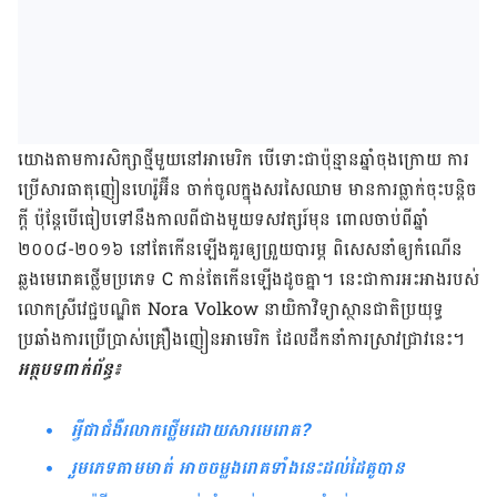
យោង​តាម​ការ​សិក្សា​ថ្មី​មួយ​នៅ​អាមេរិក បើ​ទោះ​ជា​ប៉ុន្មាន​ឆ្នាំ​ចុង​ក្រោយ ការ​
ប្រើ​សារធាតុ​ញៀន​ហេរ៉ូអ៊ីន ចាក់​ចូល​ក្នុង​សរសៃ​ឈាម មាន​ការ​ធ្លាក់​ចុះ​បន្តិច​
ក្តី ប៉ុន្តែ​បើ​ធៀប​ទៅ​នឹង​កាល​ពី​ជាង​មួយ​ទសវត្សរ៍​មុន ពោល​ចាប់​ពី​ឆ្នាំ
២០០៨-២០១៦ នៅ​តែ​កើន​ឡើង​គួរ​ឲ្យ​ព្រួយ​បារម្ភ ពិសេស​នាំ​ឲ្យ​កំណើន​
ឆ្លង​មេរោគ​ថ្លើម​ប្រភេទ C កាន់​តែ​កើន​ឡើង​ដូច​គ្នា។ នេះ​ជាការ​អះអាង​របស់​
លោក​ស្រី​វេជ្ជបណ្ឌិត Nora Volkow នាយិកា​វិទ្យាស្ថាន​ជាតិ​ប្រយុទ្ធ​
ប្រឆាំង​ការ​ប្រើ​ប្រាស់​គ្រឿង​ញៀន​អាមេរិក ដែល​ដឹក​នាំ​ការ​ស្រាវ​ជ្រាវ​នេះ។
អត្ថបទ​ពាក់​ព័ន្ធ៖
អ្វីជាជំងឺរលាកថ្លើមដោយសារមេរោគ?
រួមភេទតាមមាត់ អាច​ចម្លង​រោគទាំងនេះដល់ដៃគូបាន