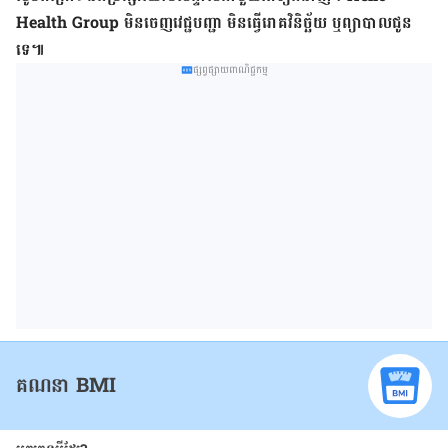
Health Group មិន​ចេញ​វេជ្ជបញ្ជា មិន​ធ្វើ​រោគវិនិច្ឆ័យ ឬ​ព្យាបាល​ជូន​
ទេ៕
ផ្សព្វផ្សាយពាណិជ្ជកម្ម
គណនា BMI