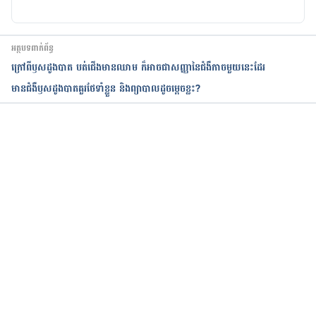
អត្ថបទពាក់ព័ន្ធ
ក្រៅពីឫសដូងបាត បត់ជើងមានឈាម ក៏អាចជាសញ្ញានៃជំងឺកាចមួយនេះដែរ
មានជំងឺឫសដូងបាតគួរថែទាំខ្លួន និងព្យាបាលដូចម្ដេចខ្លះ?
កំពុងដំណើរការ...